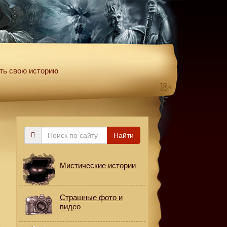
ть свою историю
Поиск
Найти
по
сайту
Мистические истории
Страшные фото и
видео