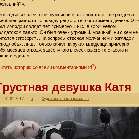
оследний?».
ишь один из всей этой шумливой и весёлой толпы не разделял
сеобщей радости по поводу редкого тёплого зимнего денька. Это
ыл молодой солдат лет примерно 18-19, в коричневом
олдатском пальто. Он был очень угрюмый, мрачный, ни с кем не
ытался заговорить, на вопросы отвечал молчанием и взглядом
сподлобья, лишь только качал на руках младенца примерно
рёх месяцев отроду, завёрнутого в кусок какого-то старого и
ваного одеяла.
итать историю со всеми комментариями
(
4
)
Грустная девушка Катя
31.01.2017
5
Художественные рассказы