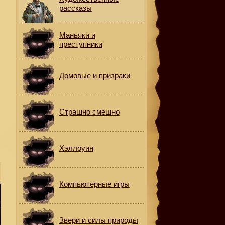
рассказы
Маньяки и
преступники
Домовые и призраки
Страшно смешно
Хэллоуин
Компьютерные игры
Звери и силы природы