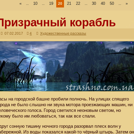
«
10
19
21
22
30
40
50
»
...
...
20
...
...
Призрачный корабль
07.02.2017
4
Художественные рассказы
асы на городской башне пробили полночь. На улицах спящего
орода не было слышно ни звука мотора проезжающих машин, ни
еловеческого голоса. Город светился неоновым светом, но
екому было им любоваться, так как все спали.
друг сонную тишину ночного города разорвал плеск волн у
абережной. Из воды показался какой-то чёрный штырь. Затем о