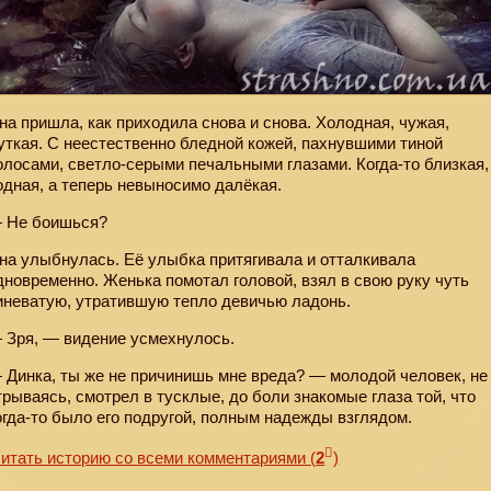
на пришла, как приходила снова и снова. Холодная, чужая,
уткая. С неестественно бледной кожей, пахнувшими тиной
олосами, светло-серыми печальными глазами. Когда-то близкая,
одная, а теперь невыносимо далёкая.
 Не боишься?
на улыбнулась. Её улыбка притягивала и отталкивала
дновременно. Женька помотал головой, взял в свою руку чуть
иневатую, утратившую тепло девичью ладонь.
 Зря, — видение усмехнулось.
 Динка, ты же не причинишь мне вреда? — молодой человек, не
трываясь, смотрел в тусклые, до боли знакомые глаза той, что
огда-то было его подругой, полным надежды взглядом.
итать историю со всеми комментариями
(
2
)