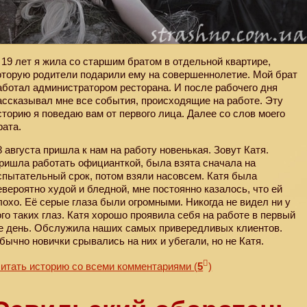
 19 лет я жила со старшим братом в отдельной квартире,
оторую родители подарили ему на совершеннолетие. Мой брат
аботал администратором ресторана. И после рабочего дня
ассказывал мне все события, происходящие на работе. Эту
сторию я поведаю вам от первого лица. Далее со слов моего
рата.
8 августа пришла к нам на работу новенькая. Зовут Катя.
ришла работать официанткой, была взята сначала на
спытательный срок, потом взяли насовсем. Катя была
евероятно худой и бледной, мне постоянно казалось, что ей
лохо. Её серые глаза были огромными. Никогда не видел ни у
ого таких глаз. Катя хорошо проявила себя на работе в первый
е день. Обслужила наших самых привередливых клиентов.
бычно новички срывались на них и убегали, но не Катя.
итать историю со всеми комментариями
(
5
)