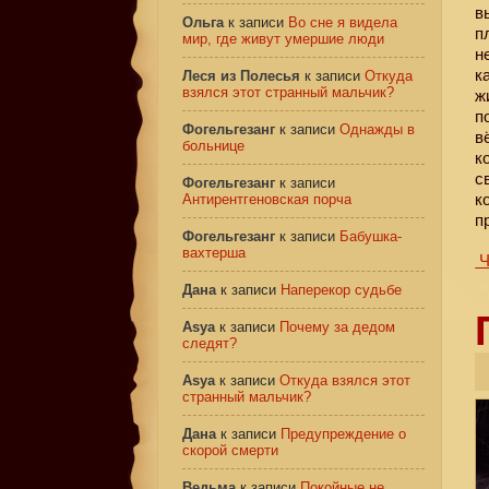
в
Ольга
к записи
Во сне я видела
п
мир, где живут умершие люди
н
к
Леся из Полесья
к записи
Откуда
взялся этот странный мальчик?
ж
п
Фогельгезанг
к записи
Однажды в
в
больнице
к
с
Фогельгезанг
к записи
к
Антирентгеновская порча
п
Фогельгезанг
к записи
Бабушка-
вахтерша
Ч
Дана
к записи
Наперекор судьбе
Asya
к записи
Почему за дедом
следят?
Asya
к записи
Откуда взялся этот
странный мальчик?
Дана
к записи
Предупреждение о
скорой смерти
Ведьма
к записи
Покойные не