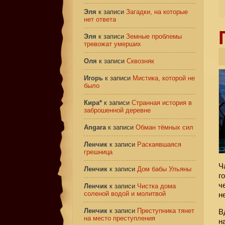
Эля
к записи
Загадки, на которые
нет ответа
Эля
к записи
Земные проблемы
тревожат умерших
Оля
к записи
Сквозняк
Игорь
к записи
Мистика, которой не
было
Кира*
к записи
Странная история в
заброшенной деревне
Angara
к записи
Обман тёмных сил
Ленчик
к записи
Раскаявшаяся
грешница
Ч
Ленчик
к записи
Дом бабы Ульяны
г
ч
Ленчик
к записи
Чистка дома
соленой водой и молитвой
н
Ленчик
к записи
Преступника тянет
В
на место преступления
н