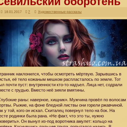
Севильский оборотень
18.01.2017
7
Художественные рассказы
транник наклонился, чтобы осмотреть мёртвую. Зарывшись в
истья, её тело кожаным мешком распласталось по земле. Тот
ыл почти пуст: внутренности кто-то надъел. Лица нет, содрали
месте с грудью. Вместо неё зияли вмятины.
Глубокие раны: наверное, хищник». Мужчина провёл по волосам
ертвы. Рыжие, на фоне бледной листвы они горели ржавчиной.
ак у той, кого он искал. Скиталец повернул тело на бок. На
есте родинки была рана. «Не факт, что это ты, нужно
роверить». Он вынул из-под воротника амулет: кольцо на
ерёвке. Коснувшись пальцев трупа, попытался надеть. В