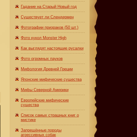
Гадание на Старый Новый год
Существует ли Слендермен
Фотографии призраков (50 шт.)
Фото кукол Monster High
Как выглядят настоящие русалки
Фото огромных пауков
Мифология Древней Греции
Японские мифические существа
Мифы Северной Америки
Европейские мифические
существа
Список самых страшных книг о
мистике
Запрещённые породы
агрессивных собак