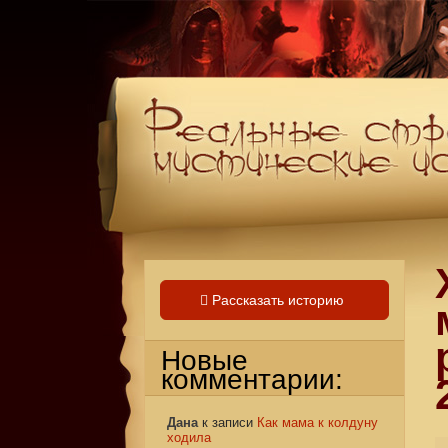
Рассказать историю
Новые
комментарии:
Дана
к записи
Как мама к колдуну
ходила