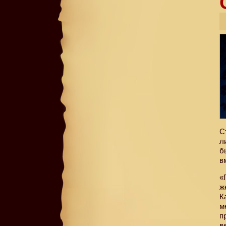
С
л
б
в
«
ж
К
м
п
в