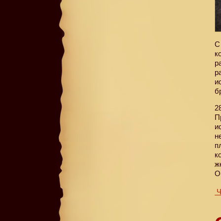
С
к
р
р
и
б
2
П
и
н
п
к
ж
О
Ч