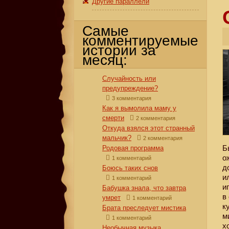
Другие параллели
Самые
комментируемые
истории за
месяц:
Случайность или
предупреждение?
3 комментария
Как я вымолила маму у
смерти
2 комментария
Откуда взялся этот странный
мальчик?
2 комментария
Б
Родовая программа
о
1 комментарий
д
Боюсь таких снов
и
1 комментарий
и
Бабушка знала, что завтра
в
умрет
1 комментарий
к
Брата преследует мистика
м
1 комментарий
х
Необычная музыка