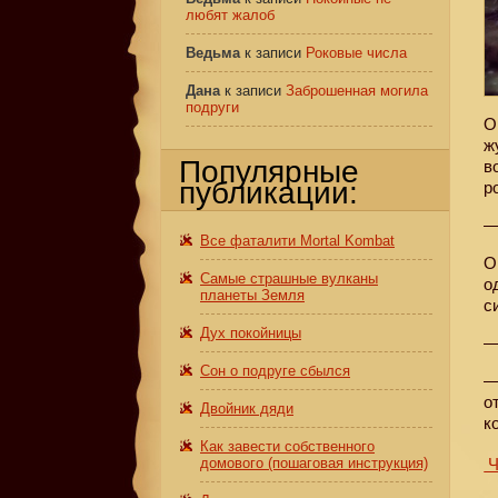
любят жалоб
Ведьма
к записи
Роковые числа
Дана
к записи
Заброшенная могила
подруги
О
ж
Популярные
в
публикации:
р
—
Все фаталити Mortal Kombat
О
Самые страшные вулканы
о
планеты Земля
с
Дух покойницы
—
Сон о подруге сбылся
—
о
Двойник дяди
к
Как завести собственного
Ч
домового (пошаговая инструкция)