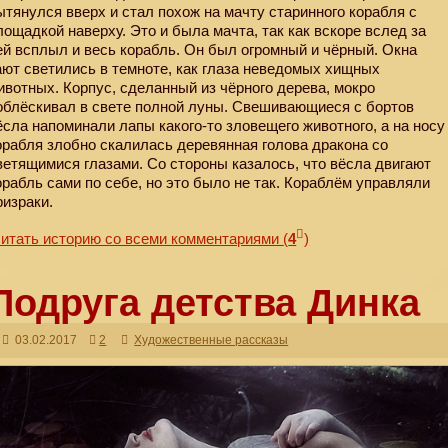
ытянулся вверх и стал похож на мачту старинного корабля с
лощадкой наверху. Это и была мачта, так как вскоре вслед за
ей всплыл и весь корабль. Он был огромный и чёрный. Окна
ают светились в темноте, как глаза неведомых хищных
ивотных. Корпус, сделанный из чёрного дерева, мокро
облёскивал в свете полной луны. Свешивающиеся с бортов
ёсла напоминали лапы какого-то зловещего животного, а на носу
орабля злобно скалилась деревянная голова дракона со
ветящимися глазами. Со стороны казалось, что вёсла двигают
орабль сами по себе, но это было не так. Кораблём управляли
ризраки.
итать историю со всеми комментариями
(
4
)
Подруга детства Динка
03.02.2017
2
Художественные рассказы