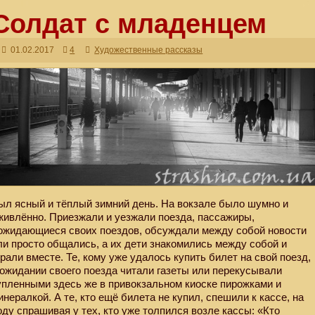
Солдат с младенцем
01.02.2017
4
Художественные рассказы
ыл ясный и тёплый зимний день. На вокзале было шумно и
живлённо. Приезжали и уезжали поезда, пассажиры,
ожидающиеся своих поездов, обсуждали между собой новости
ли просто общались, а их дети знакомились между собой и
грали вместе. Те, кому уже удалось купить билет на свой поезд,
 ожидании своего поезда читали газеты или перекусывали
упленными здесь же в привокзальном киоске пирожками и
инералкой. А те, кто ещё билета не купил, спешили к кассе, на
оду спрашивая у тех, кто уже толпился возле кассы: «Кто