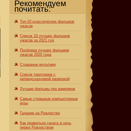
Рекомендуем
почитать:
Топ-10 классических фильмов
ужасов
Список 10 лучших фильмов
ужасов за 2021 год
Подборка лучших фильмов
ужасов 2020 года
Страшные мультики
Список триллеров с
непредсказуемой развязкой
Лучшие фильмы про вампиров
Самые страшные компьютерные
игры
Гадание на Рождество
Как правильно гадать в ночь
перед Рождеством