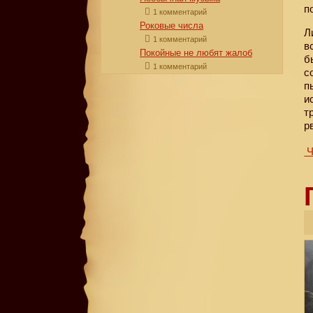
п
1 комментарий
Роковые числа
Л
1 комментарий
в
Покойные не любят жалоб
б
1 комментарий
с
п
и
т
р
Ч