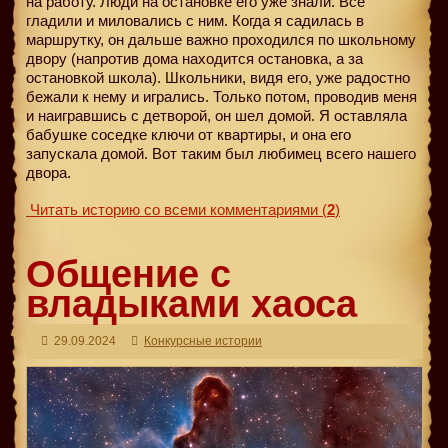
на работу. Люди на остановке его уже знали. Все
гладили и миловались с ним. Когда я садилась в
маршрутку, он дальше важно проходился по школьному
двору (напротив дома находится остановка, а за
остановкой школа). Школьники, видя его, уже радостно
бежали к нему и игрались. Только потом, проводив меня
и наигравшись с детворой, он шел домой. Я оставляла
бабушке соседке ключи от квартиры, и она его
запускала домой. Вот таким был любимец всего нашего
двора.
Читать историю со всеми комментариями
(
2
)
Общение с
владыками хаоса
29.09.2024
Конкурсные истории