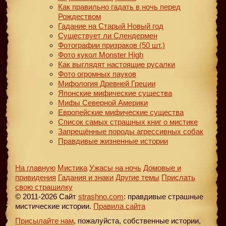
Как правильно гадать в ночь перед
Рождеством
Гадание на Старый Новый год
Существует ли Слендермен
Фотографии призраков (50 шт.)
Фото кукол Monster High
Как выглядят настоящие русалки
Фото огромных пауков
Мифология Древней Греции
Японские мифические существа
Мифы Северной Америки
Европейские мифические существа
Список самых страшных книг о мистике
Запрещённые породы агрессивных собак
Правдивые жизненные истории
На главную
Мистика
Ужасы на ночь
Домовые и
привидения
Гадания и знаки
Другие темы
Прислать
свою страшилку
© 2011-2026 Сайт
strashno.com
: правдивые страшные
мистические истории.
Правила сайта
Присылайте нам
, пожалуйста, собственные истории,