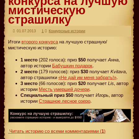
конкурса на лучшую
мистическую
страшилку
01.07.2013
1
Конкурсные истории
Итоги
второго конкурса
на лучшую страшную/
мистическую историю:
1 место
(202 голоса): приз
$50
получает
Анна
,
автор истории
Бабушкин подарок
.
2 место
(179 голосов): приз
$30
получает
Kvitava
,
автор страшилки
«Не дай им меня забрать!»
.
3 место
(66 голосов): приз
$20
получает
Lis
, автор
истории
Месть умершей дочери
.
Специальный приз $50
получает
Игорь
, автор
истории
Страшное лесное озеро
.
Читать историю со всеми комментариями
(
1
)