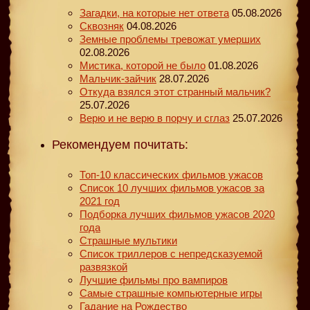
Загадки, на которые нет ответа
05.08.2026
Сквозняк
04.08.2026
Земные проблемы тревожат умерших
02.08.2026
Мистика, которой не было
01.08.2026
Мальчик-зайчик
28.07.2026
Откуда взялся этот странный мальчик?
25.07.2026
Верю и не верю в порчу и сглаз
25.07.2026
Рекомендуем почитать:
Топ-10 классических фильмов ужасов
Список 10 лучших фильмов ужасов за
2021 год
Подборка лучших фильмов ужасов 2020
года
Страшные мультики
Список триллеров с непредсказуемой
развязкой
Лучшие фильмы про вампиров
Самые страшные компьютерные игры
Гадание на Рождество