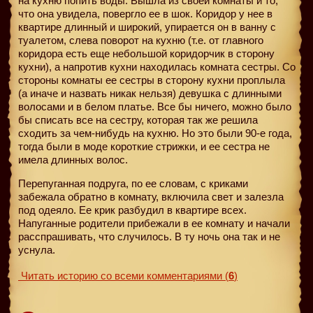
на кухню попить воды. Вышла из своей комнаты и то,
что она увидела, повергло ее в шок. Коридор у нее в
квартире длинный и широкий, упирается он в ванну с
туалетом, слева поворот на кухню (т.е. от главного
коридора есть еще небольшой коридорчик в сторону
кухни), а напротив кухни находилась комната сестры. Со
стороны комнаты ее сестры в сторону кухни проплыла
(а иначе и назвать никак нельзя) девушка с длинными
волосами и в белом платье. Все бы ничего, можно было
бы списать все на сестру, которая так же решила
сходить за чем-нибудь на кухню. Но это были 90-е года,
тогда были в моде короткие стрижки, и ее сестра не
имела длинных волос.
Перепуганная подруга, по ее словам, с криками
забежала обратно в комнату, включила свет и залезла
под одеяло. Ее крик разбудил в квартире всех.
Напуганные родители прибежали в ее комнату и начали
расспрашивать, что случилось. В ту ночь она так и не
уснула.
Читать историю со всеми комментариями
(
6
)