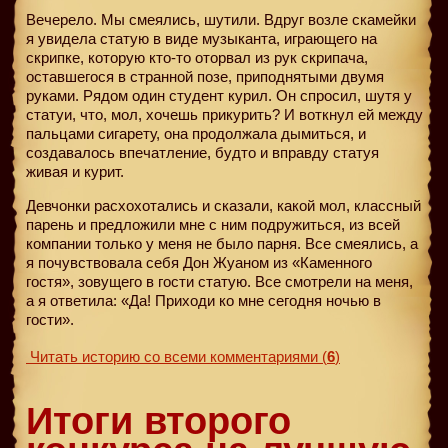
Вечерело. Мы смеялись, шутили. Вдруг возле скамейки
я увидела статую в виде музыканта, играющего на
скрипке, которую кто-то оторвал из рук скрипача,
оставшегося в странной позе, приподнятыми двумя
руками. Рядом один студент курил. Он спросил, шутя у
статуи, что, мол, хочешь прикурить? И воткнул ей между
пальцами сигарету, она продолжала дымиться, и
создавалось впечатление, будто и вправду статуя
живая и курит.
Девчонки расхохотались и сказали, какой мол, классный
парень и предложили мне с ним подружиться, из всей
компании только у меня не было парня. Все смеялись, а
я почувствовала себя Дон Жуаном из «Каменного
гостя», зовущего в гости статую. Все смотрели на меня,
а я ответила: «Да! Приходи ко мне сегодня ночью в
гости».
Читать историю со всеми комментариями
(
6
)
Итоги второго