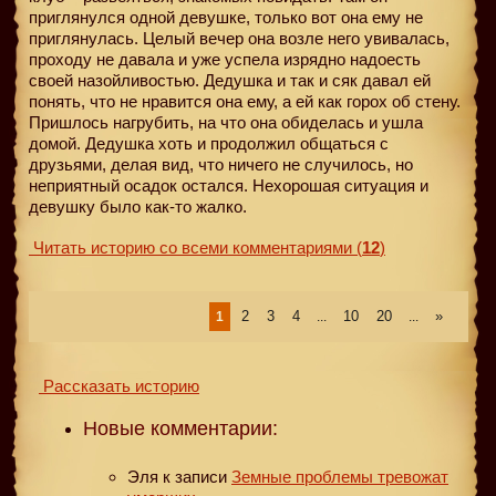
приглянулся одной девушке, только вот она ему не
приглянулась. Целый вечер она возле него увивалась,
проходу не давала и уже успела изрядно надоесть
своей назойливостью. Дедушка и так и сяк давал ей
понять, что не нравится она ему, а ей как горох об стену.
Пришлось нагрубить, на что она обиделась и ушла
домой. Дедушка хоть и продолжил общаться с
друзьями, делая вид, что ничего не случилось, но
неприятный осадок остался. Нехорошая ситуация и
девушку было как-то жалко.
Читать историю со всеми комментариями
(
12
)
2
3
4
10
20
»
1
...
...
Рассказать историю
Новые комментарии:
Эля
к записи
Земные проблемы тревожат