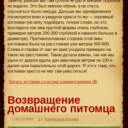
Замечу, раньше мы там гуляли не раз и никаких обрывов
не видели. Это был именно обрыв, а не спуск,
спускаться было некуда. Дальше мы одновременно
посмотрели вниз и увидели одно и то же — огромный
котлован (не могу подобрать точное слово, но это
выглядело как яма круглой формы очень глубокая,
примерно метров 200-300 глубиной и намного больше в
диаметре). Противоположная сторона этой ямы-
котлована была на расстоянии уже метров 500-600.
Слева и справа от нас ее края уходили примерно на
такое же расстояние. Такие детали важны, так как мы
ушли от дороги вдоль дач максимум метров на 100 и
далее шли параллельно этой дороге. Я это к тому, что
котлован просто не мог там уместиться!
Читать историю со всеми комментариями
(
3
)
Возвращение
домашнего питомца
01.10.2024
2
Конкурсные истории