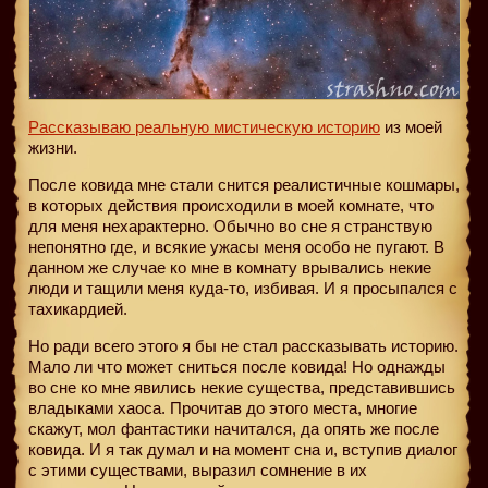
Рассказываю реальную мистическую историю
из моей
жизни.
После ковида мне стали снится реалистичные кошмары,
в которых действия происходили в моей комнате, что
для меня нехарактерно. Обычно во сне я странствую
непонятно где, и всякие ужасы меня особо не пугают. В
данном же случае ко мне в комнату врывались некие
люди и тащили меня куда-то, избивая. И я просыпался с
тахикардией.
Но ради всего этого я бы не стал рассказывать историю.
Мало ли что может сниться после ковида! Но однажды
во сне ко мне явились некие существа, представившись
владыками хаоса. Прочитав до этого места, многие
скажут, мол фантастики начитался, да опять же после
ковида. И я так думал и на момент сна и, вступив диалог
с этими существами, выразил сомнение в их