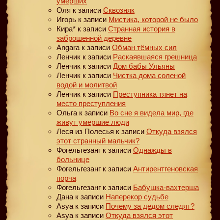
умерших
Оля
к записи
Сквозняк
Игорь
к записи
Мистика, которой не было
Кира*
к записи
Странная история в
заброшенной деревне
Angara
к записи
Обман тёмных сил
Ленчик
к записи
Раскаявшаяся грешница
Ленчик
к записи
Дом бабы Ульяны
Ленчик
к записи
Чистка дома соленой
водой и молитвой
Ленчик
к записи
Преступника тянет на
место преступления
Ольга
к записи
Во сне я видела мир, где
живут умершие люди
Леся из Полесья
к записи
Откуда взялся
этот странный мальчик?
Фогельгезанг
к записи
Однажды в
больнице
Фогельгезанг
к записи
Антирентгеновская
порча
Фогельгезанг
к записи
Бабушка-вахтерша
Дана
к записи
Наперекор судьбе
Asya
к записи
Почему за дедом следят?
Asya
к записи
Откуда взялся этот