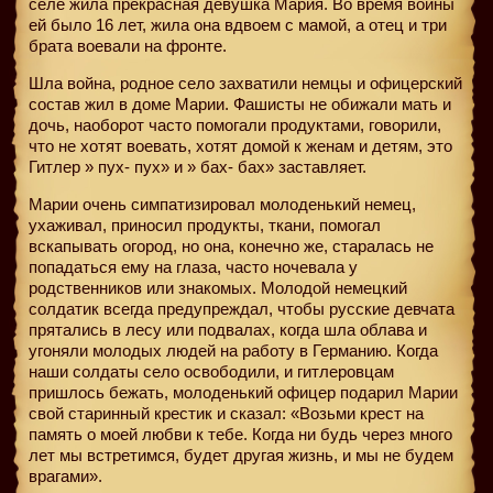
селе жила прекрасная девушка Мария. Во время войны
ей было 16 лет, жила она вдвоем с мамой, а отец и три
брата воевали на фронте.
Шла война, родное село захватили немцы и офицерский
состав жил в доме Марии. Фашисты не обижали мать и
дочь, наоборот часто помогали продуктами, говорили,
что не хотят воевать, хотят домой к женам и детям, это
Гитлер » пух- пух» и » бах- бах» заставляет.
Марии очень симпатизировал молоденький немец,
ухаживал, приносил продукты, ткани, помогал
вскапывать огород, но она, конечно же, старалась не
попадаться ему на глаза, часто ночевала у
родственников или знакомых. Молодой немецкий
солдатик всегда предупреждал, чтобы русские девчата
прятались в лесу или подвалах, когда шла облава и
угоняли молодых людей на работу в Германию. Когда
наши солдаты село освободили, и гитлеровцам
пришлось бежать, молоденький офицер подарил Марии
свой старинный крестик и сказал: «Возьми крест на
память о моей любви к тебе. Когда ни будь через много
лет мы встретимся, будет другая жизнь, и мы не будем
врагами».