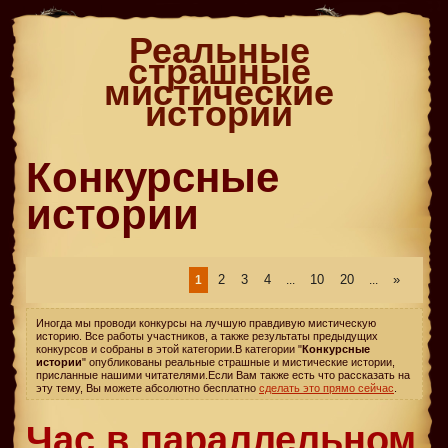
Реальные
страшные
мистические
истории
Конкурсные
истории
2
3
4
10
20
»
1
...
...
Иногда мы проводи конкурсы на лучшую правдивую мистическую
историю. Все работы участников, а также результаты предыдущих
конкурсов и собраны в этой категории.
В категории "
Конкурсные
истории
" опубликованы реальные страшные и мистические истории,
присланные нашими читателями.
Если Вам также есть что рассказать на
эту тему, Вы можете абсолютно бесплатно
сделать это прямо сейчас
.
Час в параллельном