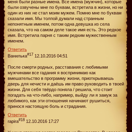
меня были разные имена. Все имена (мужчин), которые
были озвучены мне по буквам, встретила в жизни, но ни
один из них не стал моим мужем. Помню мне по буквам
сказали имя. Мы толпой думали над странным
непонятным именем, потом одна девушка из села
сказала, что на самом деле такое имя есть. Это редкое
имя. Встретила парня с таким редким мужественным
именем.
Ответить
#17
Ванилька
12.10.2016 04:51
После смерти родных, расставания с любимыми
мужчинами все гадания я воспринимаю как
вмешательство в программу жизни, приоткрываешь
дверь для нечисти и даёшь им право руководить в твоей
жизни. Для себя твёрдо поняла / решила, что стоит
погадать на что-либо, например, выйду ли я замуж за
любимого, как эти отношения начинают рушиться,
принося настоящую боль и страдания.
Ответить
#18
rapira
12.10.2016 17:27