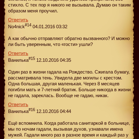
стихло. С тех пор я никого не вызывала. Думаю он таким
образом меня проучил.
Ответить
#14
No4nick
04.01.2016 03:32
А как обычно отправляют обратно вызванного? И можно
ли быть уверенным, что «гости» ушли?
Ответить
#15
Ванилька
12.10.2016 04:35
Один раз в жизни гадала на Рождество. Сжигала бумагу,
рассматривала тень. Увидела две могилы с крестом.
Одна большая, другая маленькая. Через 8 месяцев
погибли мать и 7-летний братик. Больше никогда в жизни
не гадала, зареклась. Вообще не гадаю, никак.
Ответить
#16
Ванилька
12.10.2016 04:44
Ещё вспомнила. Когда работала санитаркой в больнице,
мы по ночам гадали, вызывая духов, узнавали имена
мужей. Гадали много раз в разное время и каждый раз у