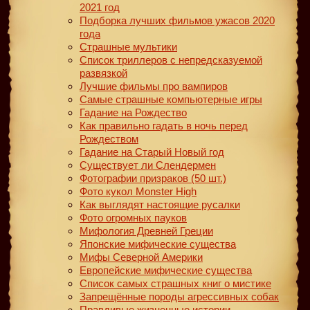
2021 год
Подборка лучших фильмов ужасов 2020
года
Страшные мультики
Список триллеров с непредсказуемой
развязкой
Лучшие фильмы про вампиров
Самые страшные компьютерные игры
Гадание на Рождество
Как правильно гадать в ночь перед
Рождеством
Гадание на Старый Новый год
Существует ли Слендермен
Фотографии призраков (50 шт.)
Фото кукол Monster High
Как выглядят настоящие русалки
Фото огромных пауков
Мифология Древней Греции
Японские мифические существа
Мифы Северной Америки
Европейские мифические существа
Список самых страшных книг о мистике
Запрещённые породы агрессивных собак
Правдивые жизненные истории