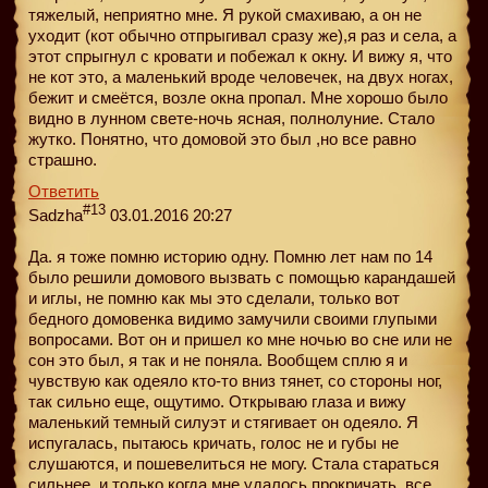
тяжелый, неприятно мне. Я рукой смахиваю, а он не
уходит (кот обычно отпрыгивал сразу же),я раз и села, а
этот спрыгнул с кровати и побежал к окну. И вижу я, что
не кот это, а маленький вроде человечек, на двух ногах,
бежит и смеётся, возле окна пропал. Мне хорошо было
видно в лунном свете-ночь ясная, полнолуние. Стало
жутко. Понятно, что домовой это был ,но все равно
страшно.
Ответить
#13
Sadzha
03.01.2016 20:27
Да. я тоже помню историю одну. Помню лет нам по 14
было решили домового вызвать с помощью карандашей
и иглы, не помню как мы это сделали, только вот
бедного домовенка видимо замучили своими глупыми
вопросами. Вот он и пришел ко мне ночью во сне или не
сон это был, я так и не поняла. Вообщем сплю я и
чувствую как одеяло кто-то вниз тянет, со стороны ног,
так сильно еще, ощутимо. Открываю глаза и вижу
маленький темный силуэт и стягивает он одеяло. Я
испугалась, пытаюсь кричать, голос не и губы не
слушаются, и пошевелиться не могу. Стала стараться
сильнее, и только когда мне удалось прокричать, все