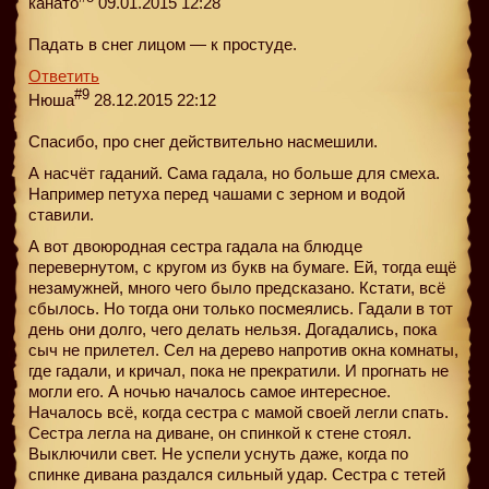
канато
09.01.2015 12:28
Падать в снег лицом — к простуде.
Ответить
#9
Нюша
28.12.2015 22:12
Спасибо, про снег действительно насмешили.
А насчёт гаданий. Сама гадала, но больше для смеха.
Например петуха перед чашами с зерном и водой
ставили.
А вот двоюродная сестра гадала на блюдце
перевернутом, с кругом из букв на бумаге. Ей, тогда ещё
незамужней, много чего было предсказано. Кстати, всё
сбылось. Но тогда они только посмеялись. Гадали в тот
день они долго, чего делать нельзя. Догадались, пока
сыч не прилетел. Сел на дерево напротив окна комнаты,
где гадали, и кричал, пока не прекратили. И прогнать не
могли его. А ночью началось самое интересное.
Началось всё, когда сестра с мамой своей легли спать.
Сестра легла на диване, он спинкой к стене стоял.
Выключили свет. Не успели уснуть даже, когда по
спинке дивана раздался сильный удар. Сестра с тетей