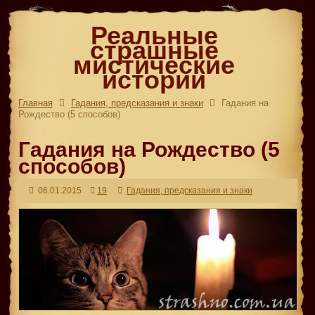
Реальные
страшные
мистические
истории
Главная
Гадания, предсказания и знаки
Гадания на
Рождество (5 способов)
Гадания на Рождество (5
способов)
06.01.2015
19
Гадания, предсказания и знаки