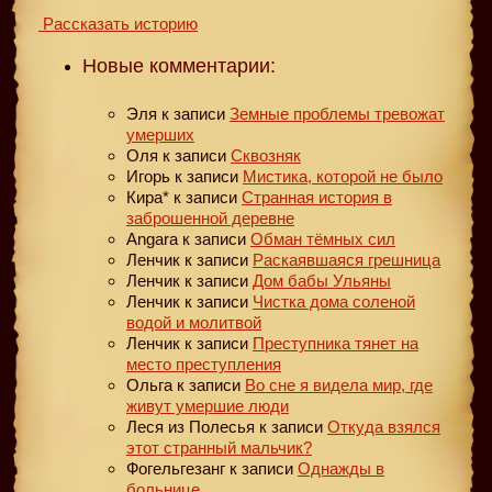
Рассказать историю
Новые комментарии:
Эля
к записи
Земные проблемы тревожат
умерших
Оля
к записи
Сквозняк
Игорь
к записи
Мистика, которой не было
Кира*
к записи
Странная история в
заброшенной деревне
Angara
к записи
Обман тёмных сил
Ленчик
к записи
Раскаявшаяся грешница
Ленчик
к записи
Дом бабы Ульяны
Ленчик
к записи
Чистка дома соленой
водой и молитвой
Ленчик
к записи
Преступника тянет на
место преступления
Ольга
к записи
Во сне я видела мир, где
живут умершие люди
Леся из Полесья
к записи
Откуда взялся
этот странный мальчик?
Фогельгезанг
к записи
Однажды в
больнице