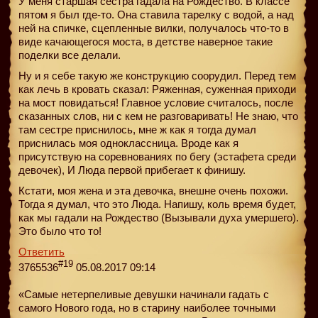
У меня старшая сестра гадала на Рождество. В классе
пятом я был где-то. Она ставила тарелку с водой, а над
ней на спичке, сцепленные вилки, получалось что-то в
виде качающегося моста, в детстве наверное такие
поделки все делали.
Ну и я себе такую же конструкцию соорудил. Перед тем
как лечь в кровать сказал: Ряженная, суженная приходи
на мост повидаться! Главное условие считалось, после
сказанных слов, ни с кем не разговаривать! Не знаю, что
там сестре приснилось, мне ж как я тогда думал
приснилась моя одноклассница. Вроде как я
присутствую на соревнованиях по бегу (эстафета среди
девочек), И Люда первой прибегает к финишу.
Кстати, моя жена и эта девочка, внешне очень похожи.
Тогда я думал, что это Люда. Напишу, коль время будет,
как мы гадали на Рождество (Вызывали духа умершего).
Это было что то!
Ответить
#19
3765536
05.08.2017 09:14
«Самые нетерпеливые девушки начинали гадать с
самого Нового года, но в старину наиболее точными