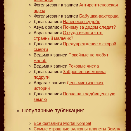
Фогельгезанг
к записи
Антирентгеновская
порча
Фогельгезанг
к записи
Бабушка-вахтерша
Дана
к записи
Наперекор судьбе
Asya
к записи
Почему за дедом следят?
Asya
к записи
Откуда взялся этот
странный мальчик?
Дана
к записи
Предупреждение о скорой
смерти
Ведьма
к записи
Покойные не любят
жалоб
Ведьма
к записи
Роковые числа
Дана
к записи
Заброшенная могила
подруги
Angara
к записи
День мистических
историй
Дана
к записи
Порча на кладбищенскую
землю
Популярные публикации:
Все фаталити Mortal Kombat
Самые страшные вулканы планеты Земля