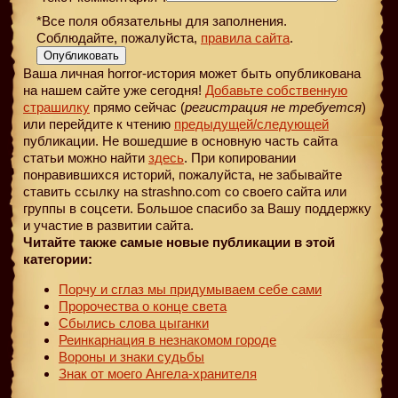
*Все поля обязательны для заполнения.
Соблюдайте, пожалуйста,
правила сайта
.
Опубликовать
Ваша личная horror-история может быть опубликована
на нашем сайте уже сегодня!
Добавьте собственную
страшилку
прямо сейчас (
регистрация не требуется
)
или перейдите к чтению
предыдущей
/следующей
публикации. Не вошедшие в основную часть сайта
статьи можно найти
здесь
. При копировании
понравившихся историй, пожалуйста, не забывайте
ставить ссылку на strashno.com со своего сайта или
группы в соцсети. Большое спасибо за Вашу поддержку
и участие в развитии сайта.
Читайте также самые новые публикации в этой
категории:
Порчу и сглаз мы придумываем себе сами
Пророчества о конце света
Сбылись слова цыганки
Реинкарнация в незнакомом городе
Вороны и знаки судьбы
Знак от моего Ангела-хранителя