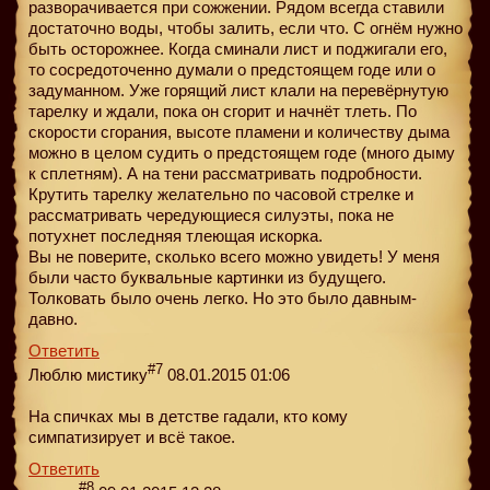
разворачивается при сожжении. Рядом всегда ставили
достаточно воды, чтобы залить, если что. С огнём нужно
быть осторожнее. Когда сминали лист и поджигали его,
то сосредоточенно думали о предстоящем годе или о
задуманном. Уже горящий лист клали на перевёрнутую
тарелку и ждали, пока он сгорит и начнёт тлеть. По
скорости сгорания, высоте пламeни и количеству дыма
можно в целом судить о предстоящем годе (много дыму
к сплетням). А на тени рассматривать подробности.
Крутить тарелку желательно по часовой стрелке и
рассматривать чередующиеся силуэты, пока не
потухнет последняя тлеющая искорка.
Вы не поверите, сколько всего можно увидеть! У меня
были часто буквальные картинки из будущего.
Толковать было очень легко. Но это было давным-
давно.
Ответить
#7
Люблю мистику
08.01.2015 01:06
На спичках мы в детстве гадали, кто кому
симпатизирует и всё такое.
Ответить
#8