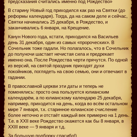
предсказания считались именно под Рождество»
В старину Новый год приходился как раз на Святки (до
реформы календаря). Тогда, да на самом деле и сейчас,
Святки начинались 25 декабря, в Рождество, и
заканчивались 6 января, на Крещение.
Канун Нового года, кстати, приходился на Васильев
день 31 декабря, один из самых «пророческих». В
Сочельник тоже гадали. Но полагалось, что в Сочельник
до полуночи шастает нечистая сила и предрекает
именно она. После Рождества черти прячутся. По одной
из версий, на святой праздник приходят духи
покойников, поглядеть на свою семью, они и отвечают в
гадании.
В православной церкви эти даты и теперь не
поменялись: просто она пользуется юлианским
календарём, а по юлианскому календарю 25 декабря,
например, приходится на день, когда во всём остальном
мире 7 января, т.к. старинное юлианское счисление
более неточно и отстаёт каждый век примерно на 1 день.
Т.е. в XXII веке Рождество окажется как бы 8 января, в
XXIII веке — 9 января и т.д.
За большую подборку спасибо!)