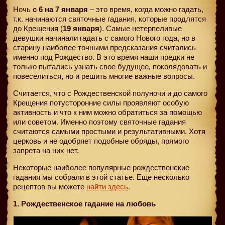
Ночь
с 6 на 7 января
– это время, когда можно гадать,
т.к. начинаются святочные гадания, которые продлятся
до Крещения (
19 января
). Самые нетерпеливые
девушки начинали гадать с самого Нового года, но в
старину наиболее точными предсказания считались
именно под Рождество. В это время наши предки не
только пытались узнать свое будущее, поколядовать и
повеселиться, но и решить многие важные вопросы.
Считается, что с Рождественской полуночи и до самого
Крещения потусторонние силы проявляют особую
активность и что к ним можно обратиться за помощью
или советом. Именно поэтому святочные гадания
считаются самыми простыми и результативными. Хотя
церковь и не одобряет подобные обряды, прямого
запрета на них нет.
Некоторые наиболее популярные рождественские
гадания мы собрали в этой статье. Еще несколько
рецептов вы можете
найти здесь
.
1. Рождественское гадание на любовь