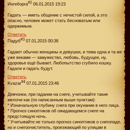
#2
Ингеборга
06.01.2015 19:23
Гадать — иметь общение с нечистой силой, а это
опасно, человек может стать бесноватым или
одержимым.
Ответить
#3
Падуб
07.01.2015 00:38
Гадают обычно женщины и девушки, и тема одна и та же
уже веками — замужество, любовь, будущее, ну,
здоровье ещё бывает. Любопытство сгубило кошку.
Гадали и гадать будут.
Ответить
#4
Kvazar
07.01.2015 23:46
Девчонки, при гадании на снеге, учитывайте такие
мелочи как (по написанным выше пунктам):
* Изначальную глубину снега при окунании в него лица.
* Прогноз синоптиков об ожидающемся снеге на
предстоящую ночь.
* Учитывайте не только прогноз синоптиков о снегопаде,
но и снегоочиститель, проезжающий по улицам в