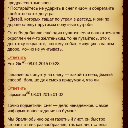
предрассветные часы.
* Постарайтесь не ударить в снег лицом и оберегайте
свой отпечаток до утра.
* Детей, которых тащат по утрам в детсад, и они по
дороге хлещут прутиком попутные сугробы.
От себя добавлю ещё один пунктик: если ваш отпечаток
окроплён чем-то жёлтеньким, то не пугайтесь, это к
достатку и красоте, поэтому собак, живущих в вашем
дворе, можно не учитывать.
Ответить
#5
Fox Girl
08.01.2015 00:28
Гадание по силуэту на снегу — какой-то ненадёжный
способ, больше для смеха придумали, что ли.
Ответить
#6
Гармония
08.01.2015 01:02
Точно подметили, снег — дело ненадёжное. Самое
информативное гадание на бумаге.
Мы брали обычно один газетный лист, он быстро
сгорает и тень разнообразнее, так как лист слегка