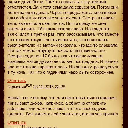
одни в доме были. Так что домыслы с шутниками
отметаются. Да и тетя сама дама серьезная. Потом они
легли на один диван. Через непродолжительное время
сам собой в их комнате зажегся свет. Сестра в панике,
тётя, выключила свет, легла. Почти сразу же свет
зажегся опять. Тётя выключила снова. Но когда тот
включился в третий раз, тётя рассказывала, что вместе
со страхом такую злость испытала, что подошла к
выключателю и с матами (сказала, что где-то слышала,
что так можно отпугнуть нечисть) выключила его.
Сестре тогда лет 17 было, так что её психика от
маминых матов думаю не сильно пострадала. И только
после этого всё прекратилось. Но они до утра не уснули
в ту ночь. Так что с гаданиями надо быть осторожнее.
Ответить
#10
Гармония
28.12.2015 23:28
Нюша, а все потому, что для некоторых видов гадания
призывают духов, например, а обратно отправить
забывают или даже не знают, что это необходимо
сделать. Вот и дает о себе знать тот, кто на зов пришёл.
Ответить
#11