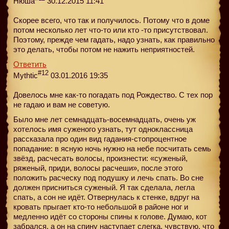
Нюша
30.12.2015 11:41
Скорее всего, что так и получилось. Потому что в доме
потом несколько лет что-то или кто -то присутствовал.
Поэтому, прежде чем гадать, надо узнать, как правильно
это делать, чтобы потом не нажить неприятностей.
Ответить
#12
Mythtic
03.01.2016 19:35
Довелось мне как-то погадать под Рождество. С тех пор
не гадаю и вам не советую.
Было мне лет семнадцать-восемнадцать, очень уж
хотелось имя суженого узнать, тут одноклассница
рассказала про один вид гадания-стопроцентное
попадание: в ясную ночь нужно на небе посчитать семь
звёзд, расчесать волосы, произнести: «суженый,
ряженый, приди, волосы расчеши», после этого
положить расческу под подушку и лечь спать. Во сне
должен присниться суженый. Я так сделала, легла
спать, а сон не идёт. Отвернулась к стенке, вдруг на
кровать прыгает кто-то небольшой в районе ног и
медленно идёт со стороны спины к голове. Думаю, кот
забрался, а он на спину наступает слегка, чувствую, что