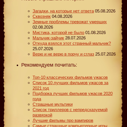
Загадки, на которые нет ответа
05.08.2026
Сквозняк
04.08.2026
Земные проблемы тревожат умерших
02.08.2026
Мистика, которой не было
01.08.2026
Мальчик-зайчик
28.07.2026
Откуда взялся этот странный мальчик?
25.07.2026
Верю и не верю в порчу и сглаз
25.07.2026
Рекомендуем почитать:
Топ-10 классических фильмов ужасов
Список 10 лучших фильмов ужасов за
2021 год
Подборка лучших фильмов ужасов 2020
года
Страшные мультики
Список триллеров с непредсказуемой
развязкой
Лучшие фильмы про вампиров
Самые страшные компьютерные игры