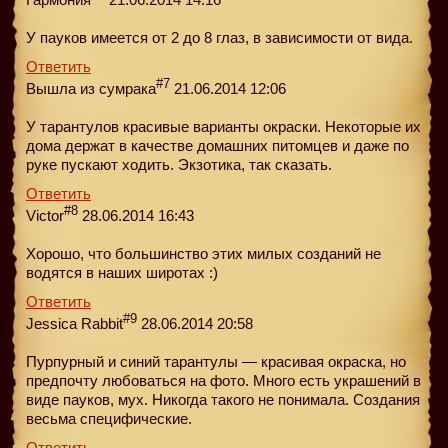
У пауков имеется от 2 до 8 глаз, в зависимости от вида.
Ответить
#7
Вышла из сумрака
21.06.2014 12:06
У тарантулов красивые варианты окраски. Некоторые их
дома держат в качестве домашних питомцев и даже по
руке пускают ходить. Экзотика, так сказать.
Ответить
#8
Victor
28.06.2014 16:43
Хорошо, что большинство этих милых созданий не
водятся в наших широтах :)
Ответить
#9
Jessica Rabbit
28.06.2014 20:58
Пурпурный и синий тарантулы — красивая окраска, но
предпочту любоваться на фото. Много есть украшений в
виде пауков, мух. Никогда такого не понимала. Создания
весьма специфические.
Ответить