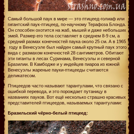
Самый большой паук в мире — это птицеед-голиаф или
гигантский паук-птицеед, по-научному Терафоза Блонда.
Он способен охотится на жаб, мышей и даже небольших
змей. Размер его тела составляет в среднем 8-9 см, а
средний размах конечностей паука около 25 см. А в 1965
году в Венесуэле был найден самый крупный паук этого
вида с размахом конечностей 28 сантиметров. Обитают
эти гиганты в лесах Суринама, Венесуэлы и северной
Бразилии. В Камбодже и у индейцев пиароа из южной
Венесуэлы жареные пауки-птицееды считаются
деликатесом.
Птицеедов часто называют тарантулами, что связано с
ошибкой перевода, и это порождает путаницу в
названиях пауков. Вот ещё несколько страшно красивых
представителей птицеедов, называемых тарантулами:
Бразильский чёрно-белый птицеед: