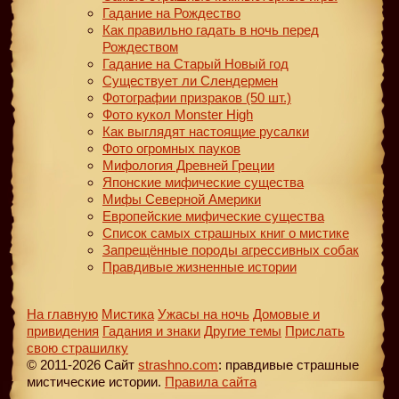
Гадание на Рождество
Как правильно гадать в ночь перед
Рождеством
Гадание на Старый Новый год
Существует ли Слендермен
Фотографии призраков (50 шт.)
Фото кукол Monster High
Как выглядят настоящие русалки
Фото огромных пауков
Мифология Древней Греции
Японские мифические существа
Мифы Северной Америки
Европейские мифические существа
Список самых страшных книг о мистике
Запрещённые породы агрессивных собак
Правдивые жизненные истории
На главную
Мистика
Ужасы на ночь
Домовые и
привидения
Гадания и знаки
Другие темы
Прислать
свою страшилку
© 2011-2026 Сайт
strashno.com
: правдивые страшные
мистические истории.
Правила сайта