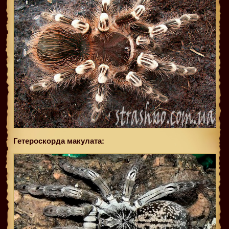
Гетероскорда макулата: