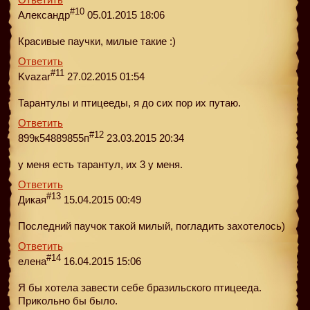
#10
Александр
05.01.2015 18:06
Красивые паучки, милые такие :)
Ответить
#11
Kvazar
27.02.2015 01:54
Тарантулы и птицееды, я до сих пор их путаю.
Ответить
#12
899к54889855п
23.03.2015 20:34
у меня есть тарантул, их 3 у меня.
Ответить
#13
Дикая
15.04.2015 00:49
Последний паучок такой милый, погладить захотелось)
Ответить
#14
елена
16.04.2015 15:06
Я бы хотела завести себе бразильского птицeеда.
Прикольно бы было.