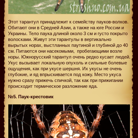
Этот тарантул принадлежит к семейству пауков-волков.
Обитают они в Средней Азии, а также на юге России и
Украины. Тело паука длиной около 3 см и густо покрыто
волосками. Живут эти тарантулы в вертикально
вырытых норах, выстланных паутиной и глубиной до 40
см. Питаются они насекомыми,
пробегающими возле
норы. Южнорусский тарантул очень редко кусает людей.
Укус вызывает локальную опухоль и сильные болевые
ощущения, как при укусе шершня. Их укусы не очень
глубокие, и яд впрыскивается под кожу. Место укуса
нужно сразу прижечь спичкой, так как при прижигании
происходит термическое разложение яда.
№5. Паук-крестовик