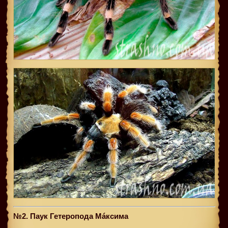
№2. Паук Гетеропода Мáксима