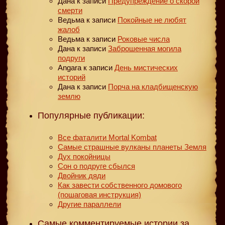
Дана
к записи
Предупреждение о скорой
смерти
Ведьма
к записи
Покойные не любят
жалоб
Ведьма
к записи
Роковые числа
Дана
к записи
Заброшенная могила
подруги
Angara
к записи
День мистических
историй
Дана
к записи
Порча на кладбищенскую
землю
Популярные публикации:
Все фаталити Mortal Kombat
Самые страшные вулканы планеты Земля
Дух покойницы
Сон о подруге сбылся
Двойник дяди
Как завести собственного домового
(пошаговая инструкция)
Другие параллели
Самые комментируемые истории за