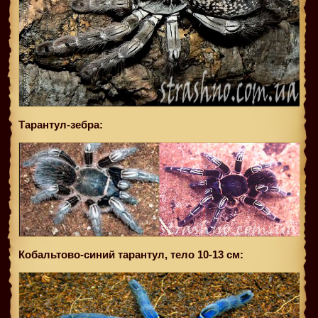
Тарантул-зебра:
Кобальтово-синий тарантул, тело 10-13 см: