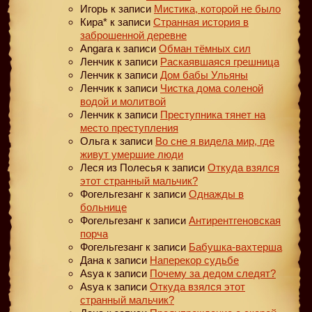
Игорь
к записи
Мистика, которой не было
Кира*
к записи
Странная история в
заброшенной деревне
Angara
к записи
Обман тёмных сил
Ленчик
к записи
Раскаявшаяся грешница
Ленчик
к записи
Дом бабы Ульяны
Ленчик
к записи
Чистка дома соленой
водой и молитвой
Ленчик
к записи
Преступника тянет на
место преступления
Ольга
к записи
Во сне я видела мир, где
живут умершие люди
Леся из Полесья
к записи
Откуда взялся
этот странный мальчик?
Фогельгезанг
к записи
Однажды в
больнице
Фогельгезанг
к записи
Антирентгеновская
порча
Фогельгезанг
к записи
Бабушка-вахтерша
Дана
к записи
Наперекор судьбе
Asya
к записи
Почему за дедом следят?
Asya
к записи
Откуда взялся этот
странный мальчик?