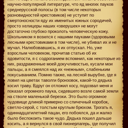
научно-популярной литературе, что яд многих пауков
среднерусской полосы (в том числе некоторых
разновидностей крестовиков) не уступит по
смертоносности яду их именитых южных сородичей,
просто хелицеры наших «зверушек» не могут
достаточно глубоко проколоть человеческую кожу.
Школьником я возился с нашими пауками (здоровыми
лесными крестовиками в том числе), не убивал их и не
мучал. Налюбовавшись, я их отпускал. Но, уже
взрослым человеком, прочитав статью об их
ядовитости, я с содроганием вспомнил, как некоторые из
них, раздраженные моей докучливостью, кусали мои
пальцы, а я смеялся над их «нежным», слабеньким
покусыванием. Помню также, на лесной вырубке, где я
ловил на цветах таволги бронзовок, какой-то дядька
косил траву. Вдруг он отложил косу, подозвал меня и
показал огромного паука, сидевшего возле самой земли
на стволе маленькой березки. Это было огромное
чудовище длиной примерно со спичечный коробок,
светло-серой, с толстым круглым брюхом. Трогать я,
одиннадцатилетний пацан, его побоялся, да и жалко
было беспокоить такое чудо. Дядька пошел дальше
косить, а я вернулся в свой пионерлагерь, где получил