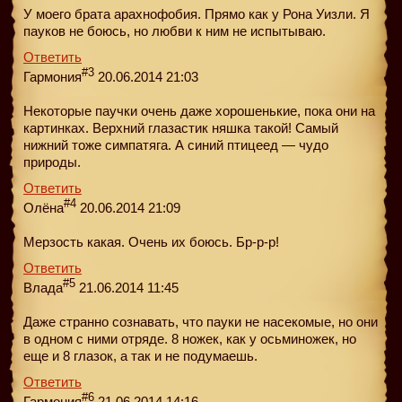
У моего брата арахнофобия. Прямо как у Рона Уизли. Я
пауков не боюсь, но любви к ним не испытываю.
Ответить
#3
Гармония
20.06.2014 21:03
Некоторые паучки очень даже хорошенькие, пока они на
картинках. Верхний глазастик няшка такой! Самый
нижний тоже симпaтяга. А синий птицеед — чудо
природы.
Ответить
#4
Олёна
20.06.2014 21:09
Мерзость какая. Очень их боюсь. Бр-р-р!
Ответить
#5
Влада
21.06.2014 11:45
Даже странно сознавать, что пауки не насекомые, но они
в одном с ними отряде. 8 ножек, как у осьминожек, но
еще и 8 глазок, а так и не подумаешь.
Ответить
#6
Гармония
21.06.2014 14:16