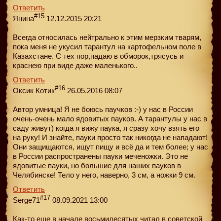
Ответить
#15
Янина
12.12.2015 20:21
Всегда относилась нейтрально к этим мерзким тварям,
пока меня не укусил тарантул на картофельном поле в
Казахстане. С тех пор,падаю в обморок,трясусь и
краснею при виде даже маленького..
Ответить
#16
Оксик Котик
26.05.2016 08:07
Автор умница! Я не боюсь паучков :-) у нас в России
очень-очень мало ядовитых пауков. А тарантулы у нас в
саду живут) когда я вижу паука, я сразу хочу взять его
на руку! И знайте, пауки просто так никогда не нападают!
Они защищаются, ищут пищу и всё да и тем более; у нас
в России распространены пауки меченожки. Это не
ядовитые пауки, но большие для наших пауков в
Челябинске! Тело у него, наверно, 3 см, а ножки 9 см.
Ответить
#17
Serge71
08.09.2021 13:00
Как-то еще в начале восьмидесятых читал в советской