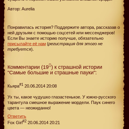
Автор: Aurelia
Понравилась история? Поддержите автора, рассказав о
ней друзьям с помощью соцсетей или мессенджеров!
Если Вы знаете историю получше, обязательно
присылайте её нам
(
регистрация для этого не
требуется
).
Комментарии (19
) к страшной истории
"Самые большие и страшные пауки":
#1
Кьяра
20.06.2014 20:08
Ух ты, какое чудушко глазастенькое. У южно-русского
тарантула смешное выражение мордели. Паук синего
цвета — неожиданно!
Ответить
#2
Fox Girl
20.06.2014 20:21