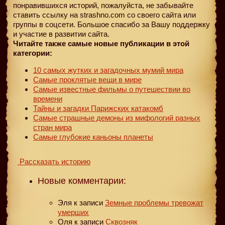
понравившихся историй, пожалуйста, не забывайте
ставить ссылку на strashno.com со своего сайта или
группы в соцсети. Большое спасибо за Вашу поддержку
и участие в развитии сайта.
Читайте также самые новые публикации в этой
категории:
10 самых жутких и загадочных мумий мира
Самые проклятые вещи в мире
Самые известные фильмы о путешествии во
времени
Тайны и загадки Парижских катакомб
Самые страшные демоны из мифологий разных
стран мира
Самые глубокие каньоны планеты
Рассказать историю
Новые комментарии:
Эля
к записи
Земные проблемы тревожат
умерших
Оля
к записи
Сквозняк