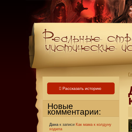
Г
Рассказать историю
Новые
комментарии:
Дана
к записи
Как мама к колдуну
ходила