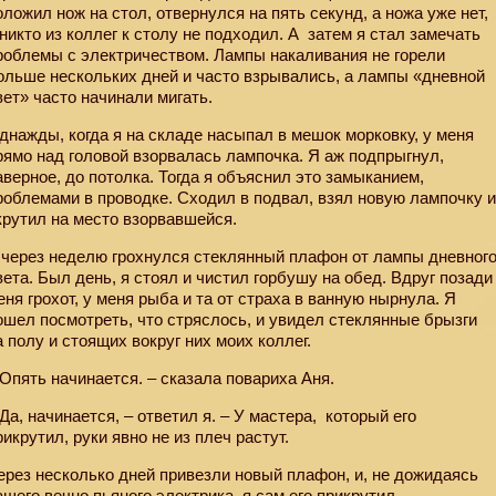
оложил нож на стол, отвернулся на пять секунд, а ножа уже нет,
 никто из коллег к столу не подходил. А
затем я стал замечать
роблемы с электричеством. Лампы накаливания не горели
ольше нескольких дней и часто взрывались, а лампы «дневной
вет» часто начинали мигать.
днажды, когда я на складе насыпал в мешок морковку, у меня
рямо над головой взорвалась лампочка. Я аж подпрыгнул,
аверное, до потолка. Тогда я объяснил это замыканием,
роблемами в проводке. Сходил в подвал, взял новую лампочку 
крутил на место взорвавшейся.
 через неделю грохнулся стеклянный плафон от лампы дневног
вета. Был день, я стоял и чистил горбушу на обед. Вдруг позади
еня грохот, у меня рыба и та от страха в ванную нырнула. Я
ошел посмотреть, что стряслось, и увидел стеклянные брызги
а полу и стоящих вокруг них моих коллег.
 Опять начинается. – сказала повариха Аня.
 Да, начинается, – ответил я. – У мастера,
который его
рикрутил, руки явно не из плеч растут.
ерез несколько дней привезли новый плафон, и, не дожидаясь
ашего вечно пьяного электрика, я сам его прикрутил.