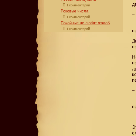
д
1 комментарий
Роковые числа
–
1 комментарий
Покойные не любят жалоб
–
1 комментарий
п
Д
п
Н
п
д
к
п
–
–
п
–
Э
с