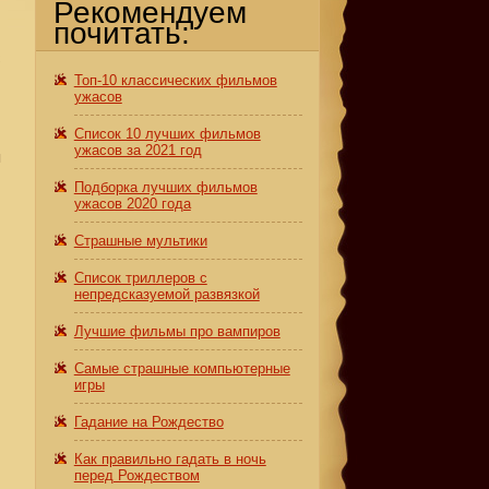
Рекомендуем
почитать:
с
Топ-10 классических фильмов
ужасов
Список 10 лучших фильмов
ужасов за 2021 год
я
Подборка лучших фильмов
ужасов 2020 года
Страшные мультики
Список триллеров с
непредсказуемой развязкой
Лучшие фильмы про вампиров
Самые страшные компьютерные
игры
Гадание на Рождество
Как правильно гадать в ночь
перед Рождеством