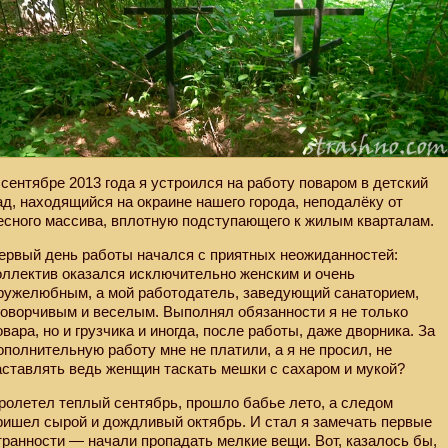
 сентябре 2013 года я устроился на работу поваром в детский
ад, находящийся на окраине нашего города, неподалёку от
есного массива, вплотную подступающего к жилым кварталам.
ервый день работы начался с приятных неожиданностей:
оллектив оказался исключительно женским и очень
ружелюбным, а мой работодатель, заведующий санаторием,
говорчивым и веселым. Выполнял обязанности я не только
овара, но и грузчика и иногда, после работы, даже дворника. За
ополнительную работу мне не платили, а я не просил, не
аставлять ведь женщин таскать мешки с сахаром и мукой?
ролетел теплый сентябрь, прошло бабье лето, а следом
ришел сырой и дождливый октябрь. И стал я замечать первые
транности — начали пропадать мелкие вещи. Вот, казалось бы,