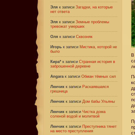
Эля
к записи
Загадки, на которые
нет ответа
Эля
к записи
Земные проблемы
тревожат умерших
Оля
к записи
Сквозняк
Игорь
к записи
Мистика, которой не
было
В
с
Кира*
к записи
Странная история в
заброшенной деревне
л
Angara
к записи
Обман тёмных сил
П
к
Ленчик
к записи
Раскаявшаяся
д
грешница
с
п
Ленчик
к записи
Дом бабы Ульяны
д
з
Ленчик
к записи
Чистка дома
соленой водой и молитвой
П
Ленчик
к записи
Преступника тянет
п
на место преступления
с