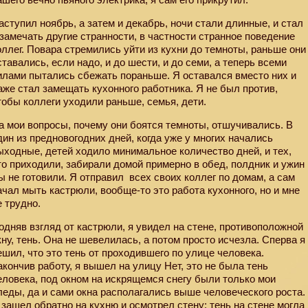
аступил ноябрь, а затем и декабрь, ночи стали длинные, и стал
 замечать другие странности, в частности странное поведение
оллег. Повара стремились уйти из кухни до темноты, раньше они
ставались, если надо, и до шести, и до семи, а теперь всеми
илами пытались сбежать пораньше. Я оставался вместо них и
аже стал замещать кухонного работника. Я не был против,
тобы коллеги уходили раньше, семья, дети.
а мои вопросы, почему они боятся темноты, отшучивались. В
дин из предновогодних дней, когда уже у многих начались
ыходные, детей ходило минимальное количество дней, и тех,
то приходили, забирали домой примерно в обед, полдник и ужин
ы не готовили. Я отправил
всех своих коллег по домам, а сам
ачал мыть кастрюли, вообще-то это работа кухонного, но и мне
е трудно.
одняв взгляд от кастрюли, я увидел на стене, противоположной
кну, тень. Она не шевелилась, а потом просто исчезла. Сперва я
ешил, что это тень от проходившего по улице человека.
акончив работу, я вышел на улицу Нет, это не была тень
еловека, под окном на искрящемся снегу были только мои
леды, да и сами окна располагались выше человеческого роста.
 зашел обратно на кухню и осмотрел стену: тень на стене могла