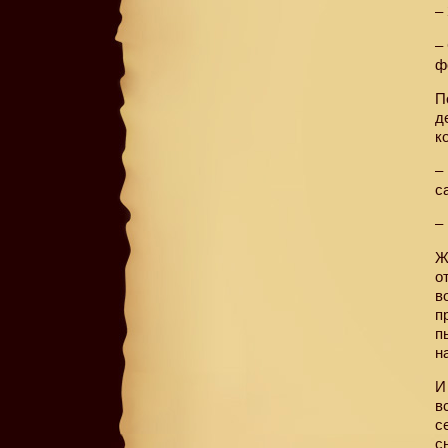
–
–
ф
П
д
к
–
с
–
Ж
о
в
п
п
н
И
в
с
с