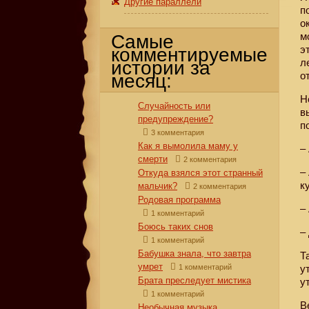
Другие параллели
п
о
м
Самые
э
комментируемые
л
истории за
о
месяц:
Н
Случайность или
в
предупреждение?
п
3 комментария
Как я вымолила маму у
–
смерти
2 комментария
–
Откуда взялся этот странный
к
мальчик?
2 комментария
Родовая программа
–
1 комментарий
Боюсь таких снов
–
1 комментарий
Бабушка знала, что завтра
Т
умрет
1 комментарий
у
Брата преследует мистика
у
1 комментарий
В
Необычная музыка