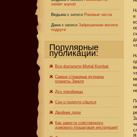
любят жалоб
Н
Ведьма
к записи
Роковые числа
я
к
Дана
к записи
Заброшенная могила
о
подруги
с
д
Популярные
ч
публикации:
Н
о
Все фаталити Mortal Kombat
в
ч
Самые страшные вулканы
м
планеты Земля
н
н
Дух покойницы
П
Сон о подруге сбылся
о
р
Двойник дяди
З
Как завести собственного
ч
домового (пошаговая инструкция)
с
Я