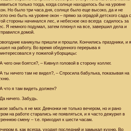
оявиться только тогда, когда солнце находилось бы на уровне
кон. Но было три часа дня, солнце было еще высоко, да и не
огло оно быть на уровне окон – прямо за оградой детского сада 
той стороны начинался лес, и небесное око всегда
садилось за
ес. Я немного подумал, затем плюнул на все, завершил дела и
тправился домой.
овогодние каникулы пришли и прошли. Кончились праздники, и 
ышел на работу. Во время обеденного перерыва я
оинтересовался у пожилой уборщицы:
 А чего они боятся?, – Кивнул головой в сторону коллег.
 А ты ничего там не видел?, – Спросила бабулька, показывая на
ухню.
 А что я там видеть должен?
 Да ничего. Забудь.
акое забыть я не мог. Девчонки не только вечером, но и рано
тром на работе старались не появляться, и я часто дежурил в
треннюю смену – т.е. приходил к шести часам.
ечером я, как всегда, уходил последний и замыкал кухню. Во