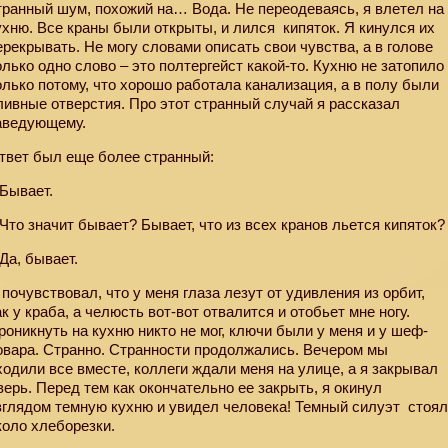
транный шум, похожий на… Вода. Не переодеваясь, я влетел на
ухню. Все краны были открыты, и лился
кипяток. Я кинулся их
ерекрывать. Не могу словами описать свои чувства, а в голове
олько одно слово – это полтергейст какой-то. Кухню не затопило
олько потому, что хорошо работала канализация, а в полу были
ливные отверстия. Про этот странный случай я рассказал
аведующему.
твет был еще более странный:
 Бывает.
 Что значит бывает? Бывает, что из всех кранов льется кипяток?
 Да, бывает.
 почувствовал, что у меня глаза лезут от удивления из орбит,
ак у краба, а челюсть вот-вот отвалится и отобьет мне ногу.
роникнуть на кухню никто не мог, ключи были у меня и у шеф-
овара. Странно. Странности продолжались. Вечером мы
ходили все вместе, коллеги ждали меня на улице, а я закрывал
верь. Перед тем как окончательно ее закрыть, я окинул
зглядом темную кухню и увидел человека! Темный силуэт
стоя
коло хлеборезки.