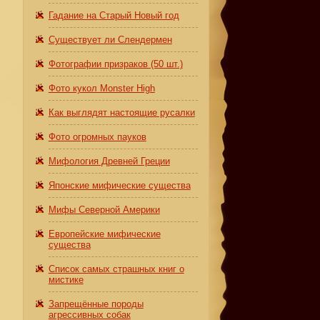
Гадание на Старый Новый год
Существует ли Слендермен
Фотографии призраков (50 шт.)
Фото кукол Monster High
Как выглядят настоящие русалки
Фото огромных пауков
Мифология Древней Греции
Японские мифические существа
Мифы Северной Америки
Европейские мифические
существа
Список самых страшных книг о
мистике
Запрещённые породы
агрессивных собак