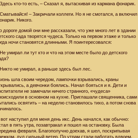
 Здесь кто-то есть, – Сказал я, вытаскивая из кармана фонарик.
 Сматывайся! – Закричали коллеги. Но я не смотался, а включил
онарик. Никого.
о дороге домой они мне рассказали, что уже много лет в здании
етского сада творятся чудеса. Только на первом этаже и только
огда ночи становятся длинными. Я поинтересовался:
 Не умирал ли тут кто и что на этом месте было до детского
ада?
 Никто не умирал, а раньше здесь был лес.
изнь шла своим чередом, лампочки взрывались, краны
ткрывались, а девчонки боялись. Начал бояться и я. Дети и
оспитатели не замечали ничего странного, «чудеса»
роисходили в основном на кухне. Приглашали священника, сами
ытались освятить – на неделю становилось тихо, а потом снова
ачиналось.
 вот наступил для меня день икс. День начался, как обычно:
стал в пять утра, позавтракал и пошел на остановку. Была
ередина февраля. Благополучно доехав, я шел, поскрипывая
нежком, дул сильный ветер. По утрам стали работать вдвоем.