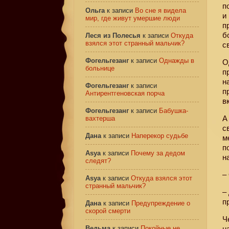
п
Ольга
к записи
Во сне я видела
и
мир, где живут умершие люди
п
б
Леся из Полесья
к записи
Откуда
взялся этот странный мальчик?
с
Фогельгезанг
к записи
Однажды в
О
больнице
п
н
Фогельгезанг
к записи
п
Антирентгеновская порча
в
Фогельгезанг
к записи
Бабушка-
А
вахтерша
с
Дана
к записи
Наперекор судьбе
м
п
Asya
к записи
Почему за дедом
н
следят?
–
Asya
к записи
Откуда взялся этот
странный мальчик?
–
п
Дана
к записи
Предупреждение о
скорой смерти
Ч
Ведьма
к записи
Покойные не
н