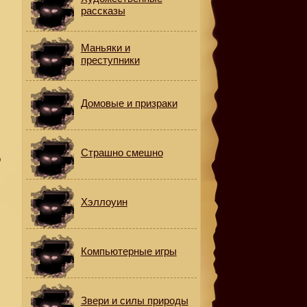
рассказы
Маньяки и
преступники
Домовые и призраки
и
Страшно смешно
о
Хэллоуин
Компьютерные игры
Звери и силы природы