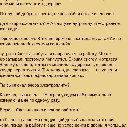
воре меня перехватил дворник:
 Послушай доброго совета, не оставайся после всех один.
 Да что происходит-то?, – А сам
уже нутром чуял – странное
роисходит.
ворник не ответил. В тот вечер меня посетила мысль: «Уж не
ривидений ли боятся мои коллеги?».
аутро, сойдя с автобуса, я направился на работу. Мороз
рихватывал, поэтому я припустил. Скрипя снегом и отрясая
убленку от снега, который свалился с деревьев, я вошел в
оридор перед кухней. Там меня ждал сюрприз — не успел я
ереодеться, как шеф-повар задала вопрос:
 Ты выключал вчера электроплиту?
 Конечно, выключал. – Я перед уходом всё внимательно
роверяю, да не по одному разу.
 Верю, – Сказала шеф и пошла работать.
то было странно. На следующий день была моя утренняя
мена, придя на работу и еще не успев войти в дверь, я услышал