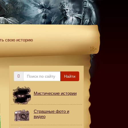
ть свою историю
Поиск
Найти
по
сайту
Мистические истории
Страшные фото и
видео