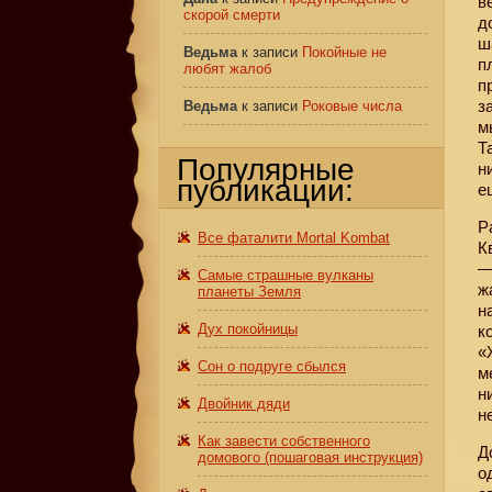
в
скорой смерти
д
ш
Ведьма
к записи
Покойные не
п
любят жалоб
п
з
Ведьма
к записи
Роковые числа
м
Т
Популярные
н
публикации:
е
Р
Все фаталити Mortal Kombat
К
—
Самые страшные вулканы
ж
планеты Земля
н
Дух покойницы
к
«
Сон о подруге сбылся
м
н
Двойник дяди
н
Как завести собственного
Д
домового (пошаговая инструкция)
о