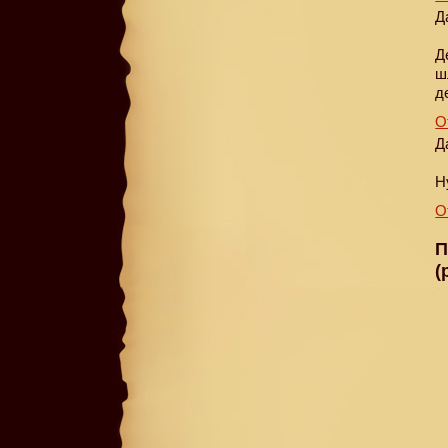
Д
Д
ш
д
О
Д
Н
О
П
(