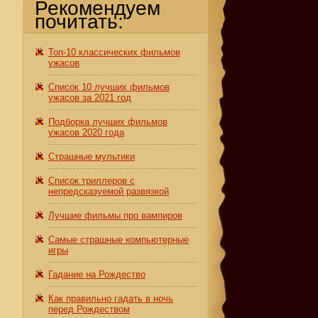
Рекомендуем
почитать:
Топ-10 классических фильмов
ужасов
Список 10 лучших фильмов
ужасов за 2021 год
Подборка лучших фильмов
ужасов 2020 года
Страшные мультики
Список триллеров с
непредсказуемой развязкой
Лучшие фильмы про вампиров
Самые страшные компьютерные
игры
Гадание на Рождество
Как правильно гадать в ночь
перед Рождеством