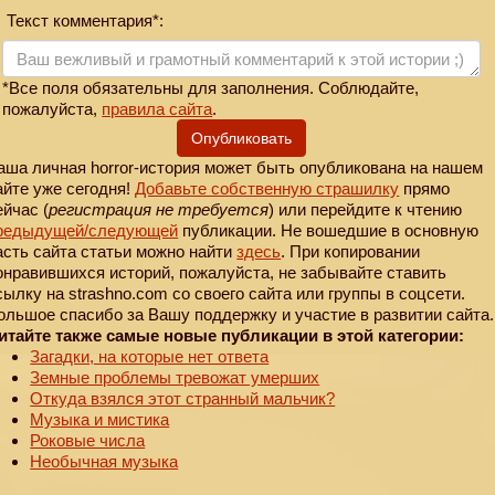
Текст комментария*:
*Все поля обязательны для заполнения. Соблюдайте,
пожалуйста,
правила сайта
.
Опубликовать
аша личная horror-история может быть опубликована на нашем
айте уже сегодня!
Добавьте собственную страшилку
прямо
ейчас (
регистрация не требуется
) или перейдите к чтению
редыдущей
/следующей
публикации. Не вошедшие в основную
асть сайта статьи можно найти
здесь
. При копировании
онравившихся историй, пожалуйста, не забывайте ставить
сылку на strashno.com со своего сайта или группы в соцсети.
ольшое спасибо за Вашу поддержку и участие в развитии сайта.
итайте также самые новые публикации в этой категории:
Загадки, на которые нет ответа
Земные проблемы тревожат умерших
Откуда взялся этот странный мальчик?
Музыка и мистика
Роковые числа
Необычная музыка