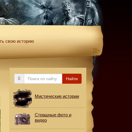
ть свою историю
Поиск
Найти
по
сайту
Мистические истории
Страшные фото и
видео