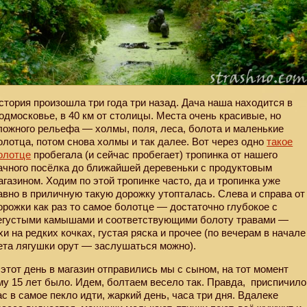
стория произошла три года три назад. Дача наша находится в
одмосковье, в 40 км от столицы. Места очень красивые, но
ложного рельефа — холмы, поля, леса, болота и маленькие
олотца, потом снова холмы и так далее. Вот через одно
такое
олотце
пробегала (и сейчас пробегает) тропинка от нашего
ачного посёлка до ближайшей деревеньки с продуктовым
агазином. Ходим по этой тропинке часто, да и тропинка уже
авно в приличную такую дорожку утопталась. Слева и справа от
орожки как раз то самое болотце — достаточно глубокое с
егустыми камышами и соответствующими болоту травами —
хи на редких кочках, густая ряска и прочее (по вечерам в начале
ета лягушки орут — заслушаться можно).
 этот день в магазин отправились мы с сыном, на тот момент
му 15 лет было. Идем, болтаем весело так. Правда,
приспичило
ас в самое пекло идти, жаркий день, часа три дня. Вдалеке