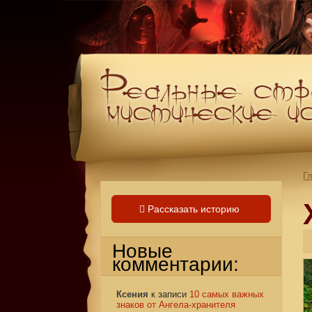
Г
Рассказать историю
Новые
комментарии:
Ксения
к записи
10 самых важных
знаков от Ангела-хранителя