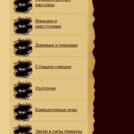
рассказы
Маньяки и
преступники
Домовые и призраки
Страшно смешно
Хэллоуин
Компьютерные игры
Звери и силы природы