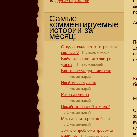
с
Другие параллели
м
п
Самые
комментируемые
А
истории за
месяц:
П
Откуда взялся этот странный
д
мальчик?
2 комментария
и
Бабушка знала, что завтра
д
умрет
1 комментарий
Брата преследует мистика
1 комментарий
К
Необычная музыка
б
1 комментарий
Роковые числа
М
1 комментарий
Покойные не любят жалоб
О
1 комментарий
ж
Мистика, которой не было
к
1 комментарий
о
Земные проблемы тревожат
к
умерших
1 комментарий