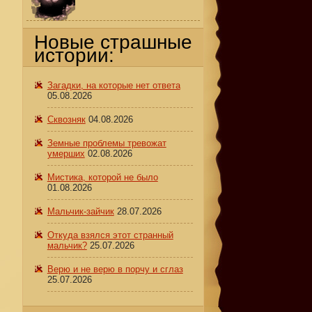
Новые страшные
истории:
Загадки, на которые нет ответа
05.08.2026
Сквозняк
04.08.2026
Земные проблемы тревожат
умерших
02.08.2026
Мистика, которой не было
01.08.2026
,
Мальчик-зайчик
28.07.2026
Откуда взялся этот странный
мальчик?
25.07.2026
Верю и не верю в порчу и сглаз
25.07.2026