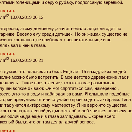
мятыми голенищами и серую рубаху, подпоясаную веревкой.
тветить
#2
еля
19.09.2019 06:12
нтересно, этому домовому ,значит немало лет,если одет по
таринке. Весело ему среди детишек. Но,он же,как существо не
изическогоплпна ,не прибежал к воспитатильнице и не
глядывал к ней в глаза.
тветить
#3
еля
16.09.2019 06:21
,я думаю,что человек это был. Ещё лет 15 назад,таких людей
полне можно было встретить. В моё детство деревенские ,так и
девались . Такое впечатление,что кто-то вас разыгрывал.
лучаи всякие бывают. Он мог спрятаться сам, намеренно ,
росив ,что-то в воду и наблюдал за вами. Я слышали подобные
стории придумывают или случайно происходят с актёрами. Типа
ни так учатся актёрскому мастерству. Я не верю,что существа
акого плпна,как лесной дух,может лоб в лоб явиться человеку в
сём обличье,да ещё и в глаза заглядывать. Скорее всего
яженый был,а что он там делал другой вопрос.
тветить