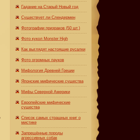
Гадание на Старый Новый год
Существует ли Слендермен
Фотографии призраков (50 шт.)
Фото кукол Monster High
Как выглядят настоящие русалки
Фото огромных пауков
Мифология Древней Греции
Японские мифические существа
Мифы Северной Америки
Европейские мифические
существа
о
Список самых страшных книг о
мистике
Запрещённые породы
агрессивных собак