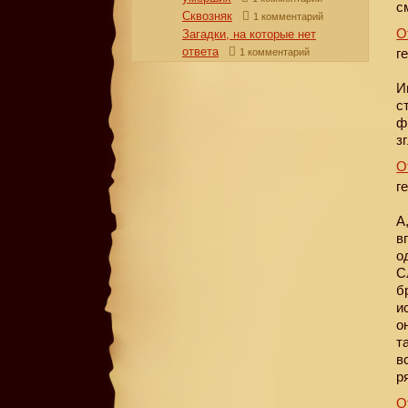
с
Сквозняк
1 комментарий
О
Загадки, на которые нет
ответа
г
1 комментарий
И
с
ф
з
О
г
А
в
о
С
б
и
о
т
в
р
О