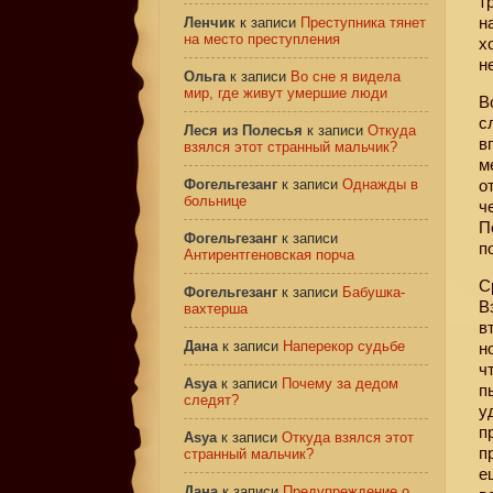
т
н
Ленчик
к записи
Преступника тянет
на место преступления
х
н
Ольга
к записи
Во сне я видела
мир, где живут умершие люди
В
с
Леся из Полесья
к записи
Откуда
в
взялся этот странный мальчик?
м
Фогельгезанг
к записи
Однажды в
о
больнице
ч
П
Фогельгезанг
к записи
п
Антирентгеновская порча
С
Фогельгезанг
к записи
Бабушка-
В
вахтерша
в
Дана
к записи
Наперекор судьбе
н
ч
Asya
к записи
Почему за дедом
п
следят?
у
п
Asya
к записи
Откуда взялся этот
п
странный мальчик?
е
Дана
к записи
Предупреждение о