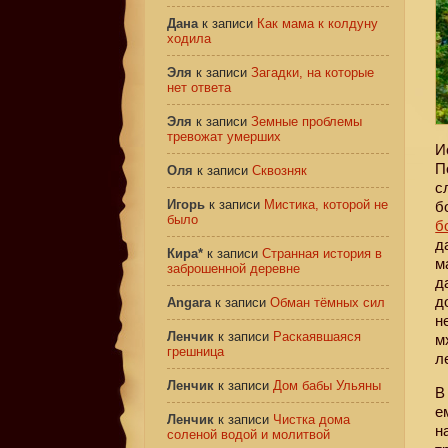
Дана
к записи
Как мама к колдуну
ходила
Эля
к записи
Загадки, на которые
нет ответа
Эля
к записи
Земные проблемы
тревожат умерших
И
П
Оля
к записи
Сквозняк
с
Игорь
к записи
Мистика, которой не
б
было
б
д
Кира*
к записи
Странная история в
м
заброшенной деревне
д
д
Angara
к записи
Обман тёмных сил
н
Ленчик
к записи
Раскаявшаяся
м
грешница
л
Ленчик
к записи
Дом бабы Ульяны
В
е
Ленчик
к записи
Чистка дома
н
соленой водой и молитвой