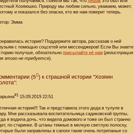
видетели получаемся. Поняли мы так, что
лешак
это был или
естный Хозяюшко. Природу мы любим сильно, уважаем, может,
оэтому и показался без опаски, кто же нам поверит теперь.
втор: Эмма
онравилась история? Поддержите автора, рассказав о ней
рузьям с помощью соцсетей или мессенджеров! Если Вы знаете
сторию получше, обязательно
присылайте её нам
(
регистрация
ля этого не требуется
).
омментарии (5
) к страшной истории "Хозяин
олота":
#1
арьяна
15.09.2019 22:51
тличная история!!! Так и представила этого деда в тулупе в
ару. Мне рассказывала воспитательница садиковской группы,
уда я водила дочь, что видела домового и тоже он был странно
дет, по старинке. В штаны темные в мелкую светлую полоску,
оторые были заправлены в сапоги такие очень потрепаные со