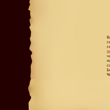
В
с
с
п
ч
п
с
Б
Ч