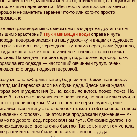
расса виднеется, машинки мелькают, птички поют, всё жужжит и
а солнышке переливается. Местность там просматривается
орошо и не заметить заранее что-то или кого-то просто
евозможно.
о время разговора мы с сыном смотрим друг на друга, потом
лышим характерный
звук чавкающей воды
справа и чуть
переди, поворачиваемся на нашу дорожку и видим следующее:
етрах в пяти от нас, через дорожку, прямо перед нами (удивило,
ткуда взялся, как из-под земли) идет очень странного вида
еловек. На вид дед, голова седая, подстрижен под «горшок».
оразила его одежда — настоящий овчинный тулуп, очень
оношенного вида, подвязан верёвкой.
разу мысль: «Жарища такая, бедный дед, бомж, наверное».
згляд мой переключился на обувь деда. Здесь меня ждала
торая волна удивления (сына, как выяснилось позже, тоже). На
огах было что-то несуразное с веревками, не лапти или онучи, а
то-то сродни опоркам. Мы с сыном, не веря в чудеса, еще
ытались найти виду этого человека какое-то объяснение в своих
дивленных головах. При этом все продолжали движение — мы
рямо по дороге, дед, пересекая нам путь. Описание долгое, но
роисходило все достаточно быстро. Так вот, я при этом успела
ще разглядеть, чем были перевязаны волосы деда —