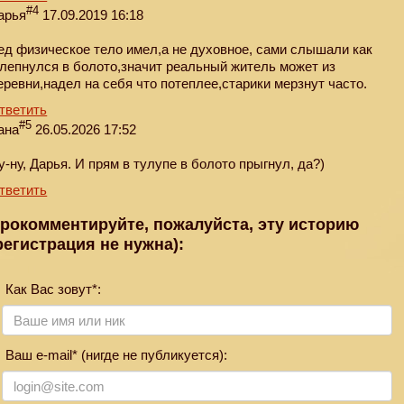
#4
арья
17.09.2019 16:18
ед физическое тело имел,а не духовное, сами слышали как
лепнулся в болото,значит реальный житель может из
еревни,надел на себя что потеплее,старики мерзнут часто.
тветить
#5
ана
26.05.2026 17:52
у-ну, Дарья. И прям в тулупе в болото прыгнул, да?)
тветить
рокомментируйте, пожалуйста, эту историю
регистрация не нужна):
Как Вас зовут*:
Ваш e-mail* (нигде не публикуется):