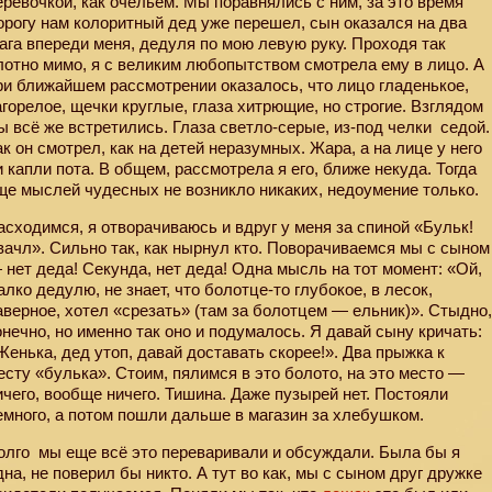
ерёвочкой, как очельем. Мы поравнялись с ним, за это время
орогу нам колоритный дед уже перешел, сын оказался на два
ага впереди меня, дедуля по мою левую руку. Проходя так
лотно мимо, я с великим любопытством смотрела ему в лицо. А
ри ближайшем рассмотрении оказалось, что лицо гладенькое,
агорелое, щечки круглые, глаза хитрющие, но строгие. Взглядом
ы всё же встретились. Глаза светло-серые, из-под челки
седой.
ак он смотрел, как на детей неразумных. Жара, а на лице у него
и капли пота. В общем, рассмотрела я его, ближе некуда. Тогда
ще мыслей чудесных не возникло никаких, недоумение только.
асходимся, я отворачиваюсь и вдруг у меня за спиной «Бульк!
вачл». Сильно так, как нырнул кто. Поворачиваемся мы с сыном
 нет деда! Секунда, нет деда! Одна мысль на тот момент: «Ой,
алко дедулю, не знает, что болотце-то глубокое, в лесок,
аверное, хотел «срезать» (там за болотцем — ельник)». Стыдно
онечно, но именно так оно и подумалось. Я давай сыну кричать:
Женька, дед утоп, давай доставать скорее!». Два прыжка к
есту «булька». Стоим, пялимся в это болото, на это место —
ичего, вообще ничего. Тишина. Даже пузырей нет. Постояли
емного, а потом пошли дальше в магазин за хлебушком.
олго
мы еще всё это переваривали и обсуждали. Была бы я
дна, не поверил бы никто. А тут во как, мы с сыном друг дружке