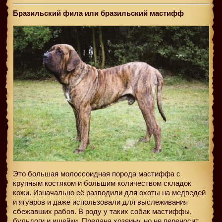
Бразильский фила или бразильский мастифф
Это большая молоссоидная порода мастиффа с
крупным костяком и большим количеством складок
кожи. Изначально её разводили для охоты на медведей
и ягуаров и даже использовали для выслеживания
сбежавших рабов. В роду у таких собак мастиффы,
бульдоги и ищейки. Предана хозяину, но не переносит