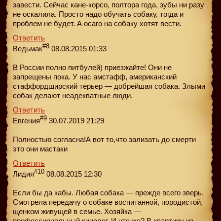
завести. Сейчас кане-корсо, полтора года, зубы ни разу
не оскалила. Просто надо обучать собаку, тогда и
проблем не будет. А осаго на собаку хотят вести.
Ответить
#8
Ведьмак
08.08.2015 01:33
В России полно питбулей) приезжайте! Они не
запрещены пока. У нас амстафф, американский
стаффордширский терьер — добрейшая собака. Злыми
собак делают неадекватные люди.
Ответить
#9
Евгения
30.07.2019 21:29
Полностью согласна!А вот то,что зализать до смерти
это они мастаки
Ответить
#10
Лидия
08.08.2015 12:30
Если бы да кабы. Любая собака — прежде всего зверь.
Смотрела передачу о собаке воспитанной, породистой,
щенком живущей в семье. Хозяйка —
профессиональный кинолог. И что же? В квартиру из