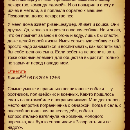
лекарство, команду «домой». И он понырял в снегу и
исчез в метели, а я поплыла обратно к машине.
Позвонила, донес лекарство пес.
У меня дома живет ризеншнауцер. Живет и кошка. Они
друзья. Да, я знаю что ризен опасная собака. Но я знаю,
что он прыгнет за мной в огонь и воду, лишь бы спасти,
даже ценой своей жизни. Имея серьезную собаку с ней
просто надо заниматься и воспитывать, как воспитывал
бы собственного сына. Если ребенка не воспитывать,
тоже опасный элемент для общества вырастит. Только
не зарычит перед нападением.
Ответить
#14
Лидия
08.08.2015 12:56
Самые умные и правильно воспитанные собаки — у
охотников, полицейских и военных. Как-то пришлось
ехать на автомобиле с пограничниками. Мне досталось
место напротив пограничника с овчаркой. Когда я села, с
опаской поглядывая на «соседей», собака
вопросительно взглянула на хозяина, молодого
паренька, как будто спрашивая: «Разорвать или не
надо?».