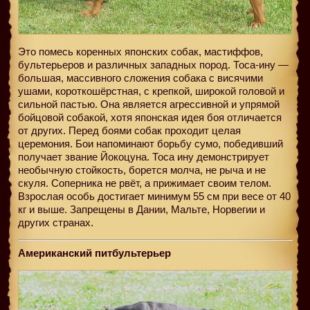
Это помесь коренных японских собак, мастиффов,
бультерьеров и различных западных пород. Тоса-ину —
большая, массивного сложения собака с висячими
ушами, короткошёрстная, с крепкой, широкой головой и
сильной пастью. Она является агрессивной и упрямой
бойцовой собакой, хотя японская идея боя отличается
от других. Перед боями собак проходит целая
церемония. Бои напоминают борьбу сумо, победивший
получает звание Йокоцуна. Тоса ину демонстрирует
необычную стойкость, борется молча, не рыча и не
скуля. Соперника не рвёт, а прижимает своим телом.
Взрослая особь достигает минимум 55 см при весе от 40
кг и выше. Запрещены в Дании, Мальте, Норвегии и
других странах.
Американский питбультерьер