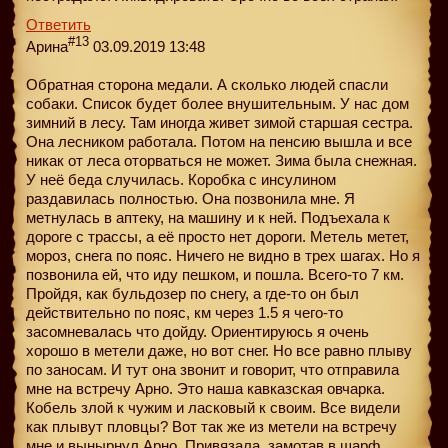
Ответить
#13
Арина
03.09.2019 13:48
Обратная сторона медали. А сколько людей спасли
собаки. Список будет более внушительным. У нас дом
зимний в лесу. Там иногда живет зимой старшая сестра.
Она лесником работала. Потом на пенсию вышла и все
никак от леса оторваться не может. Зима была снежная.
У неё беда случилась. Коробка с инсулином
раздавилась полностью. Она позвонила мне. Я
метнулась в аптеку, на машину и к ней. Подъехала к
дороге с трассы, а её просто нет дороги. Метель метет,
мороз, снега по пояс. Ничего не видно в трех шагах. Но я
позвонила ей, что иду пешком, и пошла. Всего-то 7 км.
Пройдя, как бульдозер по снегу, а где-то он был
действительно по пояс, км через 1.5 я чего-то
засомневалась что дойду. Ориентируюсь я очень
хорошо в метели даже, но вот снег. Но все равно плыву
по заносам. И тут она звонит и говорит, что отправила
мне на встречу Арно. Это наша кавказская овчарка.
Кобель злой к чужим и ласковый к своим. Все видели
как плывут пловцы? Вот так же из метели на встречу
мне и вынырнул Арно. Привязала, замотав в шарф