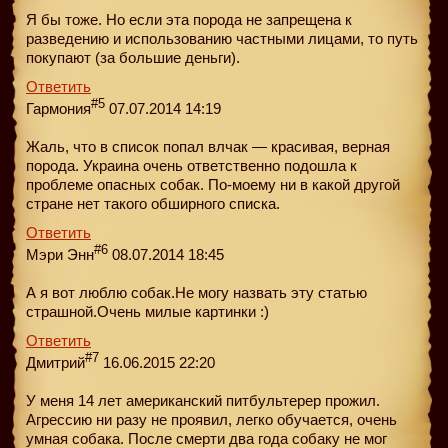
Я бы тоже. Но если эта порода не запрещена к
разведению и использованию частными лицами, то путь
покупают (за большие деньги).
Ответить
#5
Гармония
07.07.2014 14:19
Жаль, что в список попал влчак — красивая, верная
порода. Украина очень ответственно подошла к
проблеме опасных собак. По-моему ни в какой другой
стране нет такого обширного списка.
Ответить
#6
Мэри Энн
08.07.2014 18:45
А я вот люблю собак.Не могу назвать эту статью
страшной.Очень милые картинки :)
Ответить
#7
Дмитрий
16.06.2015 22:20
У меня 14 лет американский питбультерер прожил.
Агрессию ни разу не проявил, легко обучается, очень
умная собака. После смерти два года собаку не мог