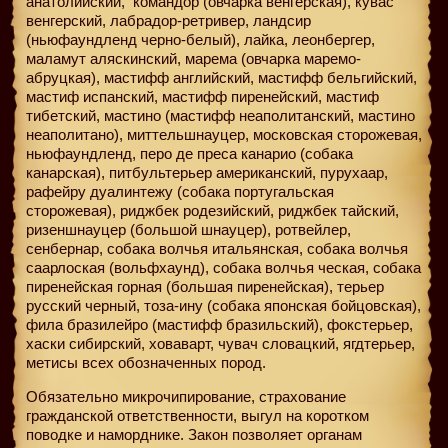
анатолийский,
командор (овчарка венгерская), кувас
венгерский, лабрадор-ретривер, ландсир
(ньюфаундленд черно-белый), лайка, леонбергер,
маламут аляскинский, марема (овчарка маремо-
абруцкая), мастифф английский, мастифф бельгийский,
мастиф испанский, мастифф пиренейский, мастиф
тибетский, мастино (мастифф неаполитанский, мастино
неаполитано), миттельшнауцер, московская сторожевая,
ньюфаундленд, перо де преса канарио (собака
канарская), питбультерьер американский, пурухаар,
рафейру дуалинтежу (собака португальская
сторожевая), риджбек родезийский, риджбек тайский,
ризеншнауцер (большой шнауцер), ротвейлер,
сенбернар, собака волчья итальянская, собака волчья
саарлоская (вольфхаунд), собака волчья ческая, собака
пиренейская горная (большая пиренейская), терьер
русский черный, тоза-ину (собака японская бойцовская),
фила бразилейро (мастифф бразильский), фокстерьер,
хаски сибирский, ховаварт, чувач словацкий, ягдтерьер,
метисы всех обозначенных пород.
Обязательно микрочипирование, страхование
гражданской ответственности, выгул на коротком
поводке и наморднике. Закон позволяет органам