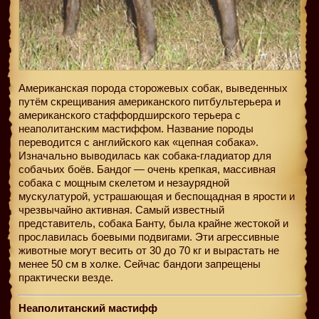
Американская порода сторожевых собак, выведенных
путём скрещивания американского питбультерьера и
американского стаффордширского терьера с
неаполитанским мастиффом. Название породы
переводится с английского как «цепная собака».
Изначально выводилась как собака-гладиатор для
собачьих боёв. Бандог — очень крепкая, массивная
собака с мощным скелетом и незаурядной
мускулатурой, устрашающая и беспощадная в ярости и
чрезвычайно активная. Самый известный
представитель, собака Банту, была крайне жестокой и
прославилась боевыми подвигами. Эти агрессивные
животные могут весить от 30 до 70 кг и вырастать не
менее 50 см в холке. Сейчас бандоги запрещены
практически везде.
Неаполитанский мастифф