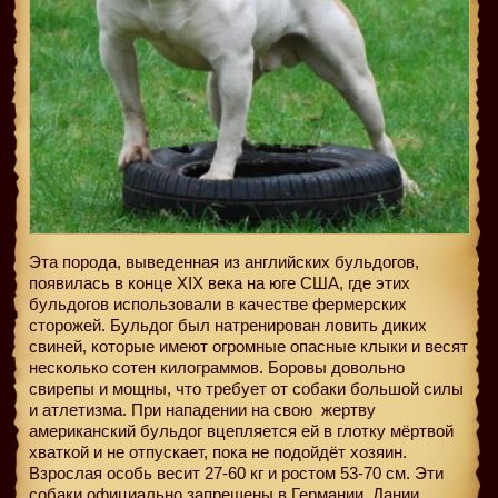
Эта порода, выведенная из английских бульдогов,
появилась в конце XIX века на юге США, где этих
бульдогов использовали в качестве фермерских
сторожей. Бульдог был натренирован ловить диких
свиней, которые имеют огромные опасные клыки и весят
несколько сотен килограммов. Боровы довольно
свирепы и мощны, что требует от собаки большой силы
и атлетизма. При нападении на свою
жертву
американский бульдог вцепляется ей в глотку мёртвой
хваткой и не отпускает, пока не подойдёт хозяин.
Взрослая особь весит 27-60 кг и ростом 53-70 см. Эти
собаки официально запрещены в Германии, Дании,