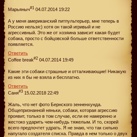
#1
Марьяныч
04.07.2014 19:22
А у меня американский питпультерьер, мне теперь в
Россию нельзя:) хотя он такой игривый и не
агрессивный. Это же от хозяина зависит какая будет
собака, просто с бойцовской больше ответственности
появляется.
Ответить
#2
Coffee break
04.07.2014 19:49
Какие эти собаки страшные и отталкивающие! Никакую
из них я бы не взяла и бесплатно.
Ответить
#3
Саня
15.02.2018 22:49
Жаль, что нет фото Бернского зенненхунда.
Общепризнанной няньки, собаки, которая агрессию
проявит, только в том случае, если ее намеренно и
жестоко ударить чем-нибудь тяжелым. И то, скорей
всего предпочтет удрать. Я не знаю, что так сильно
напугало создателя списка. Правда в нем только о двух