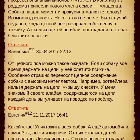
роддома принесли нового члена семьи — младенца.
Собака нашла момент и прокусила малютке голову!
Возможно, ревность. Но от этого не легче. Был случай
недавно, когда цепной пес разорвал собственную
хозяйку. А сколько детей погибли, пострадали от собак.
Смотрите новости.
Ответить
#11
Ванилька
30.04.2017 22:12
От цепного пса можно такое ожидать. Если собаку все
время держать на цепи, у неё «летит» психика.
Особенно страшно переносят цепное содержание
собаки с высоким интеллектом. Например, ротвейлера
нельзя держать на цепи, «крышу снесёт». У меня
знакомый своего алабая, содержащегося на цепи,
каждый день выгуливает на поводке по посёлку.
Ответить
#12
Евгения
21.11.2017 16:41
Какой ужас! Уничтожить всех собак! А ещё автомобили,
самолёты, лыжи и кирпичи. От них столько детей
пострадало. Ликвидировать. Срочно во всех странах!