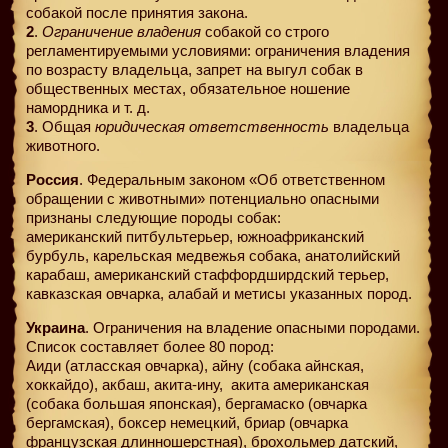
собакой после принятия закона.
2
.
Ограничение владения
собакой со строго
регламентируемыми условиями: ограничения владения
по возрасту владельца, запрет на выгул собак в
общественных местах, обязательное ношение
намордника и т. д.
3
. Общая
юридическая ответственность
владельца
животного.
Россия
. Федеральным законом «Об ответственном
обращении с животными» потенциально опасными
признаны следующие породы собак:
американский питбультерьер, южноафриканский
бурбуль, карельская медвежья собака, анатолийский
карабаш, американский стаффордширдский терьер,
кавказская овчарка, алабай и метисы указанных пород.
Украина
. Ограничения на владение опасными породами.
Список составляет более 80 пород:
Аиди (атласская овчарка), айну (собака айнская,
хоккайдо), акбаш, акита-ину,
акита американская
(собака большая японская), бергамаско (овчарка
бергамская), боксер немецкий, бриар (овчарка
французская длинношерстная), брохольмер датский,