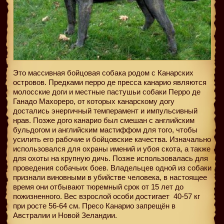
Это массивная бойцовая собака родом с Канарских
островов. Предками перро де пресса канарио являются
молосские доги и местные пастушьи собаки Перро де
Ганадо Махореро, от которых канарскому догу
достались энергичный темперамент и импульсивный
нрав. Позже дого канарио был смешан с английским
бульдогом и английским мастиффом для того, чтобы
усилить его рабочие и бойцовские качества. Изначально
использовался для охраны имений и убоя скота, а также
для охоты на крупную дичь. Позже использовалась для
проведения собачьих боев. Владельцев одной из собаки
признали виновными в убийстве человека, в настоящее
время они отбывают тюремный срок от 15 лет до
пожизненного. Вес взрослой особи достигает
40-57 кг
при росте 56-64 см. Пресо Канарио запрещён в
Австралии и Новой Зеландии.