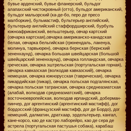
бувье арденский, бувье фланерский, бульдог
алапахский чистокровный (отто), бульдог американский,
бульдог мальорский (ка-де-бо, перо де пресо
малборкин), бульмастиф, бультерьер английский,
бультерьер английский стаффордширский, бурбуль
южноафриканский, вельштерьер, овчар картский
(овчарка картская),овчарка американско-канадская
белая, овчарка бельгийская (грюнендаль, лакенуа,
молинуа, тарвьюрен), овчарка бернская (бернский
зененхаунд), овчарка большая швейцарская (большой
швейцарский зененхаунд), овчарка голландская, овчарка
греческая, овчарка эштрельская (португальская горная),
овчарка кавказская (волкодав кавказский), овчарка
немецкая, овчарка южнорусская (таврическая), овчарка
пикардийская (пикар), овчарка польская подгалянская,
овчарка польская татранская, овчарка среднеазиатская
(алабай, волкодав среднеазиатский), овчарка
восточноевропейская, волкодав ирландский, доберман-
пинчер, дог аргентинский (аргентинский мастифф), дог
бордосский (французский мастифф, дог де Бордо), дог
немецкий, далматин, дратхаар, эрдельтерьер, кангал,
кане-корсо, као де кастро лаборейро, као де сера де
астрела (португальская пастушья собака), карабаш