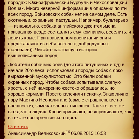
породах: Южноафриканский Бурбуль и Чехословацкий
Волчак. Много неверной информации в описании почти
всех пород. Бойцовских собак нет на самом деле. Есть
охотничьи, охранные, пастушьи. Например, бультерьер
— изначально, собака английского джентельмена,
призванная везде составлять ему компанию, веселить, и
ловить крыс. При правильном воспитании они и
представляют из себя веселых, добродушных
шалопаев)). Читайте настоящую историю
вышеописанных пород.
Любители собачьих боев (до этого питушиных и т.д) в
начале 20го века, использовали породы собак с ярко
выраженной мускулистостью. Это были собаки
охранных пород. Чтобы собака испытывала слепую
ярость, с ней намеренно жестоко обращались, но
хорошо кормили. Просто калечили психику. Знаю лично
пару Мастино Неополитано (самые страшненькие по
внешности), замечательных нянюшек. Так что, все же,
все дело в людях. Крови прививают, не «приливают», как
в тексте про аргентинского дога.
Ответить
#4
Анаксимандр Великовский
06.08.2019 16:53