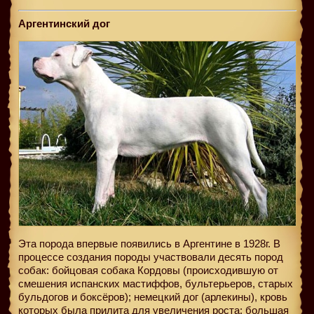
Аргентинский дог
Эта порода впервые появились в Аргентине в 1928г. В
процессе создания породы участвовали десять пород
собак: бойцовая собака Кордовы (происходившую от
смешения испанских мастиффов, бультерьеров, старых
бульдогов и боксёров); немецкий дог (арлекины), кровь
которых была прилита для увеличения роста; большая