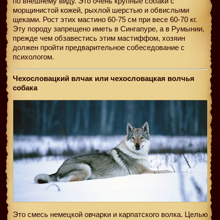
по внешнему виду. Это очень крупные собаки с
морщинистой кожей, рыхлой шерстью и обвислыми
щеками. Рост этих мастино 60-75 см при весе 60-70 кг.
Эту породу запрещено иметь в Сингапуре, а в Румынии,
прежде чем обзавестись этим мастиффом, хозяин
должен пройти предварительное собеседование с
психологом.
Чехословацкий влчак или чехословацкая волчья
собака
Это смесь немецкой овчарки и карпатского волка. Целью