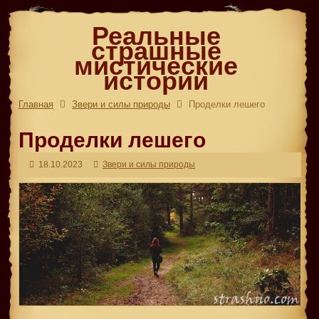
Реальные
страшные
мистические
истории
Главная
Звери и силы природы
Проделки лешего
Проделки лешего
18.10.2023
Звери и силы природы