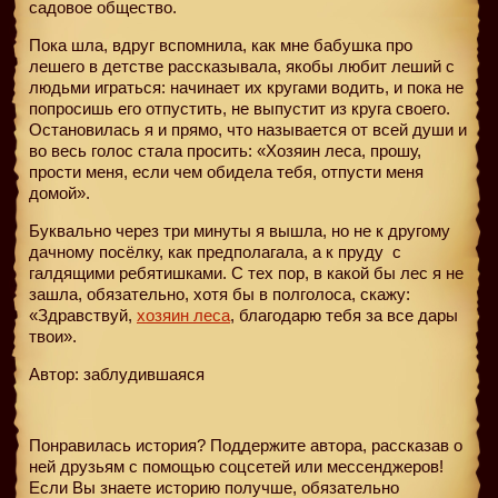
садовое общество.
Пока шла, вдруг вспомнила, как мне бабушка про
лешего в детстве рассказывала, якобы любит леший с
людьми играться: начинает их кругами водить, и пока не
попросишь его отпустить, не выпустит из круга своего.
Остановилась я и прямо, что называется от всей души и
во весь голос стала просить: «Хозяин леса, прошу,
прости меня, если чем обидела тебя, отпусти меня
домой».
Буквально через три минуты я вышла, но не к другому
дачному посёлку, как предполагала, а к пруду
с
галдящими ребятишками. С тех пор, в какой бы лес я не
зашла, обязательно, хотя бы в полголоса, скажу:
«Здравствуй,
хозяин леса
, благодарю тебя за все дары
твои».
Автор: заблудившаяся
Понравилась история? Поддержите автора, рассказав о
ней друзьям с помощью соцсетей или мессенджеров!
Если Вы знаете историю получше, обязательно