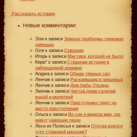
Рассказать историю
Новые комментарии:
Эля
к записи
Земные проблемы тревожат
умерших
Оля
к записи
Сквозняк
Игорь
к записи
Мистика, которой не было
Кира*
к записи
Странная история в
заброшенной деревне
Angara
к записи
Обман тёмных сил
Ленчик
к записи
Раскаявшаяся грешница
Ленчик
к записи
Дом бабы Ульяны
Ленчик
к записи
Чистка дома соленой
водой и молитвой
Ленчик
к записи
Преступника тянет на
место преступления
Ольга
к записи
Во сне я видела мир, где
живут умершие люди
Леся из Полесья
к записи
Откуда взялся
этот странный мальчик?