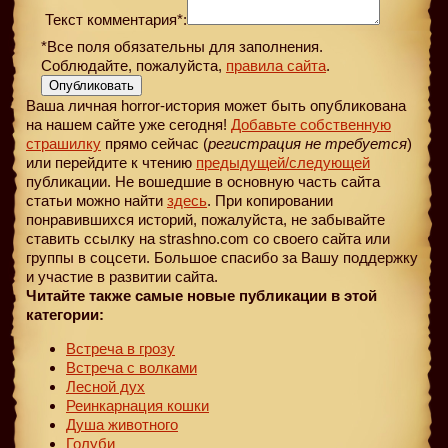
Текст комментария*:
*Все поля обязательны для заполнения.
Соблюдайте, пожалуйста,
правила сайта
.
Опубликовать
Ваша личная horror-история может быть опубликована
на нашем сайте уже сегодня!
Добавьте собственную
страшилку
прямо сейчас (
регистрация не требуется
)
или перейдите к чтению
предыдущей
/следующей
публикации. Не вошедшие в основную часть сайта
статьи можно найти
здесь
. При копировании
понравившихся историй, пожалуйста, не забывайте
ставить ссылку на strashno.com со своего сайта или
группы в соцсети. Большое спасибо за Вашу поддержку
и участие в развитии сайта.
Читайте также самые новые публикации в этой
категории:
Встреча в грозу
Встреча с волками
Лесной дух
Реинкарнация кошки
Душа животного
Голуби