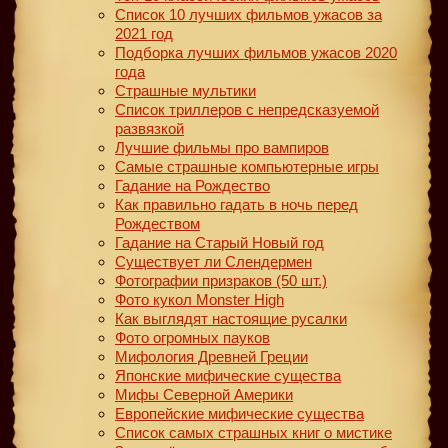
Список 10 лучших фильмов ужасов за
2021 год
Подборка лучших фильмов ужасов 2020
года
Страшные мультики
Список триллеров с непредсказуемой
развязкой
Лучшие фильмы про вампиров
Самые страшные компьютерные игры
Гадание на Рождество
Как правильно гадать в ночь перед
Рождеством
Гадание на Старый Новый год
Существует ли Слендермен
Фотографии призраков (50 шт.)
Фото кукол Monster High
Как выглядят настоящие русалки
Фото огромных пауков
Мифология Древней Греции
Японские мифические существа
Мифы Северной Америки
Европейские мифические существа
Список самых страшных книг о мистике