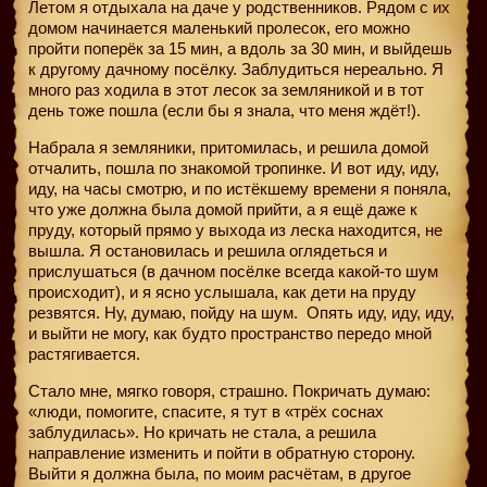
Летом я отдыхала на даче у родственников. Рядом с их
домом начинается маленький пролесок, его можно
пройти поперёк за 15 мин, а вдоль за 30 мин, и выйдешь
к другому дачному посёлку. Заблудиться нереально. Я
много раз ходила в этот лесок за земляникой и в тот
день тоже пошла (если бы я знала, что меня ждёт!).
Набрала я земляники, притомилась, и решила домой
отчалить, пошла по знакомой тропинке. И вот иду, иду,
иду, на часы смотрю, и по истёкшему времени я поняла,
что уже должна была домой прийти, а я ещё даже к
пруду, который прямо у выхода из леска находится, не
вышла. Я остановилась и решила оглядеться и
прислушаться (в дачном посёлке всегда какой-то шум
происходит), и я ясно услышала, как дети на пруду
резвятся. Ну, думаю, пойду на шум.
Опять иду, иду, иду,
и выйти не могу, как будто пространство передо мной
растягивается.
Стало мне, мягко говоря, страшно. Покричать думаю:
«люди, помогите, спасите, я тут в «трёх соснах
заблудилась». Но кричать не стала, а решила
направление изменить и пойти в обратную сторону.
Выйти я должна была, по моим расчётам, в другое