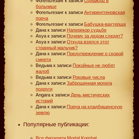
Фогельгезанг
к записи
Однажды в
больнице
Фогельгезанг
к записи
Антирентгеновская
порча
Фогельгезанг
к записи
Бабушка-вахтерша
Дана
к записи
Наперекор судьбе
Asya
к записи
Почему за дедом следят?
Asya
к записи
Откуда взялся этот
странный мальчик?
Дана
к записи
Предупреждение о скорой
смерти
Ведьма
к записи
Покойные не любят
жалоб
Ведьма
к записи
Роковые числа
Дана
к записи
Заброшенная могила
подруги
Angara
к записи
День мистических
историй
Дана
к записи
Порча на кладбищенскую
землю
Популярные публикации:
Все фаталити Mortal Kombat