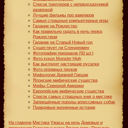
Список триллеров с непредсказуемой
развязкой
Лучшие фильмы про вампиров
Самые страшные компьютерные игры
Гадание на Рождество
Как правильно гадать в ночь перед
Рождеством
Гадание на Старый Новый год
Существует ли Слендермен
Фотографии призраков (50 шт.)
Фото кукол Monster High
Как выглядят настоящие русалки
Фото огромных пауков
Мифология Древней Греции
Японские мифические существа
Мифы Северной Америки
Европейские мифические существа
Список самых страшных книг о мистике
Запрещённые породы агрессивных собак
Правдивые жизненные истории
На главную
Мистика
Ужасы на ночь
Домовые и
привидения
Гадания и знаки
Другие темы
Прислать