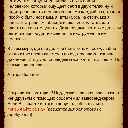
потому что я другой. Я пытаюсь быть собой —
человеком, который ощущает себя в двух телах ну и
видит реальность немного иначе. Но каждый раз, когда я
пробую быть честным, я натыкаюсь на стену, меня
считают странным, обесценивают мои чувства или
просто не хотят слушать. Даже родные, которые должны
быть опорой, видят во мне лишь инструмент, а не
человека.
В этом мире, где всё должно быть «как у всех», любое
отклонение превращается в повод для насмешек или
давления. И я устал оправдываться за то, что я есть. Но
это моя реальность.
Автор: khabarov
Понравилась история? Поддержите автора, рассказав о
ней друзьям с помощью соцсетей или мессенджеров!
Если Вы знаете историю получше, обязательно
присылайте её нам
(
регистрация для этого не
требуется
).