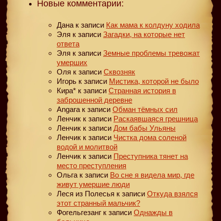
Новые комментарии:
Дана
к записи
Как мама к колдуну ходила
Эля
к записи
Загадки, на которые нет
ответа
Эля
к записи
Земные проблемы тревожат
умерших
Оля
к записи
Сквозняк
Игорь
к записи
Мистика, которой не было
Кира*
к записи
Странная история в
заброшенной деревне
Angara
к записи
Обман тёмных сил
Ленчик
к записи
Раскаявшаяся грешница
Ленчик
к записи
Дом бабы Ульяны
Ленчик
к записи
Чистка дома соленой
водой и молитвой
Ленчик
к записи
Преступника тянет на
место преступления
Ольга
к записи
Во сне я видела мир, где
живут умершие люди
Леся из Полесья
к записи
Откуда взялся
этот странный мальчик?
Фогельгезанг
к записи
Однажды в