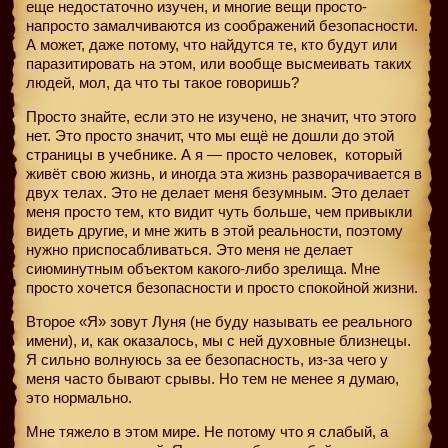
еще недостаточно изучен, и многие вещи просто-
напросто замалчиваются из соображений безопасности.
А может, даже потому, что найдутся те, кто будут или
паразитировать на этом, или вообще высмеивать таких
людей, мол, да что ты такое говоришь?
Просто знайте, если это не изучено, не значит, что этого
нет. Это просто значит, что мы ещё не дошли до этой
страницы в учебнике. А я — просто человек,
который
живёт свою жизнь, и иногда эта жизнь разворачивается в
двух телах. Это не делает меня безумным. Это делает
меня просто тем, кто видит чуть больше, чем привыкли
видеть другие, и мне жить в этой реальности, поэтому
нужно приспосабливаться. Это меня не делает
сиюминутным объектом какого-либо зрелища. Мне
просто хочется безопасности и просто спокойной жизни.
Второе «Я» зовут Луня (не буду называть ее реального
имени), и, как оказалось, мы с ней духовные близнецы.
Я сильно волнуюсь за ее безопасность, из-за чего у
меня часто бывают срывы. Но тем не менее я думаю,
это нормально.
Мне тяжело в этом мире. Не потому что я слабый, а