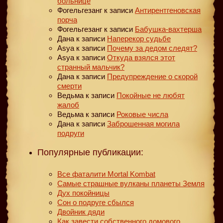
больнице
Фогельгезанг
к записи
Антирентгеновская
порча
Фогельгезанг
к записи
Бабушка-вахтерша
Дана
к записи
Наперекор судьбе
Asya
к записи
Почему за дедом следят?
Asya
к записи
Откуда взялся этот
странный мальчик?
Дана
к записи
Предупреждение о скорой
смерти
Ведьма
к записи
Покойные не любят
жалоб
Ведьма
к записи
Роковые числа
Дана
к записи
Заброшенная могила
подруги
Популярные публикации:
Все фаталити Mortal Kombat
Самые страшные вулканы планеты Земля
Дух покойницы
Сон о подруге сбылся
Двойник дяди
Как завести собственного домового