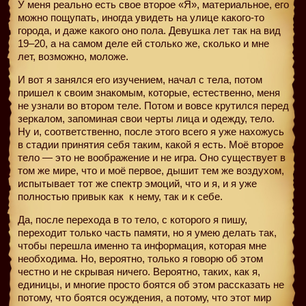
У меня реально есть свое второе «Я», материальное, его
можно пощупать, иногда увидеть на улице какого-то
города, и даже какого оно пола. Девушка лет так на вид
19–20, а на самом деле ей столько же, сколько и мне
лет, возможно, моложе.
И вот я занялся его изучением, начал с тела, потом
пришел к своим знакомым, которые, естественно, меня
не узнали во втором теле. Потом и вовсе крутился перед
зеркалом, запоминая свои черты лица и одежду, тело.
Ну и, соответственно, после этого всего я уже нахожусь
в стадии принятия себя таким, какой я есть. Моё второе
тело — это не воображение и не игра. Оно существует в
том же мире, что и моё первое, дышит тем же воздухом,
испытывает тот же спектр эмоций, что и я, и я уже
полностью привык как
к нему, так и к себе.
Да, после перехода в то тело, с которого я пишу,
переходит только часть памяти, но я умею делать так,
чтобы перешла именно та информация, которая мне
необходима. Но, вероятно, только я говорю об этом
честно и не скрывая ничего. Вероятно, таких, как я,
единицы, и многие просто боятся об этом рассказать не
потому, что боятся осуждения, а потому, что этот мир