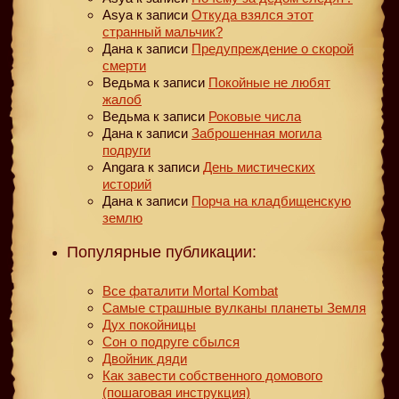
Asya
к записи
Откуда взялся этот
странный мальчик?
Дана
к записи
Предупреждение о скорой
смерти
Ведьма
к записи
Покойные не любят
жалоб
Ведьма
к записи
Роковые числа
Дана
к записи
Заброшенная могила
подруги
Angara
к записи
День мистических
историй
Дана
к записи
Порча на кладбищенскую
землю
Популярные публикации:
Все фаталити Mortal Kombat
Самые страшные вулканы планеты Земля
Дух покойницы
Сон о подруге сбылся
Двойник дяди
Как завести собственного домового
(пошаговая инструкция)