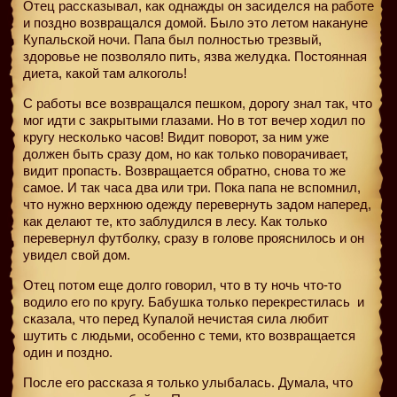
Отец рассказывал, как однажды он засиделся на работе
и поздно возвращался домой. Было это летом накануне
Купальской ночи. Папа был полностью трезвый,
здоровье не позволяло пить, язва желудка. Постоянная
диета, какой там алкоголь!
С работы все возвращался пешком, дорогу знал так, что
мог идти с закрытыми глазами. Но в тот вечер ходил по
кругу несколько часов! Видит поворот, за ним уже
должен быть сразу дом, но как только поворачивает,
видит пропасть. Возвращается обратно, снова то же
самое. И так часа два или три. Пока папа не вспомнил,
что нужно верхнюю одежду перевернуть задом наперед,
как делают те, кто заблудился в лесу. Как только
перевернул футболку, сразу в голове прояснилось и он
увидел свой дом.
Отец потом еще долго говорил, что в ту ночь что-то
водило его по кругу. Бабушка только перекрестилась
и
сказала, что перед Купалой нечистая сила любит
шутить с людьми, особенно с теми, кто возвращается
один и поздно.
После его рассказа я только улыбалась. Думала, что