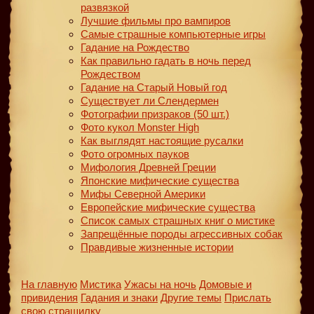
развязкой
Лучшие фильмы про вампиров
Самые страшные компьютерные игры
Гадание на Рождество
Как правильно гадать в ночь перед
Рождеством
Гадание на Старый Новый год
Существует ли Слендермен
Фотографии призраков (50 шт.)
Фото кукол Monster High
Как выглядят настоящие русалки
Фото огромных пауков
Мифология Древней Греции
Японские мифические существа
Мифы Северной Америки
Европейские мифические существа
Список самых страшных книг о мистике
Запрещённые породы агрессивных собак
Правдивые жизненные истории
На главную
Мистика
Ужасы на ночь
Домовые и
привидения
Гадания и знаки
Другие темы
Прислать
свою страшилку