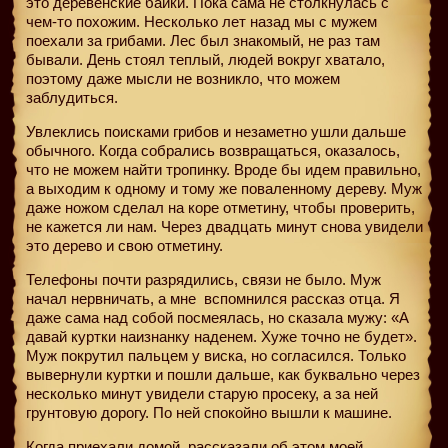
это деревенские байки. Пока сама не столкнулась с
чем-то похожим. Несколько лет назад мы с мужем
поехали за грибами. Лес был знакомый, не раз там
бывали. День стоял теплый, людей вокруг хватало,
поэтому даже мысли не возникло, что можем
заблудиться.
Увлеклись поисками грибов и незаметно ушли дальше
обычного. Когда собрались возвращаться, оказалось,
что не можем найти тропинку. Вроде бы идем правильно,
а выходим к одному и тому же поваленному дереву. Муж
даже ножом сделал на коре отметину, чтобы проверить,
не кажется ли нам. Через двадцать минут снова увидели
это дерево и свою отметину.
Телефоны почти разрядились, связи не было. Муж
начал нервничать, а мне
вспомнился рассказ отца. Я
даже сама над собой посмеялась, но сказала мужу: «А
давай куртки наизнанку наденем. Хуже точно не будет».
Муж покрутил пальцем у виска, но согласился. Только
вывернули куртки и пошли дальше, как буквально через
несколько минут увидели старую просеку, а за ней
грунтовую дорогу. По ней спокойно вышли к машине.
Когда приехали домой, рассказали об этом моей