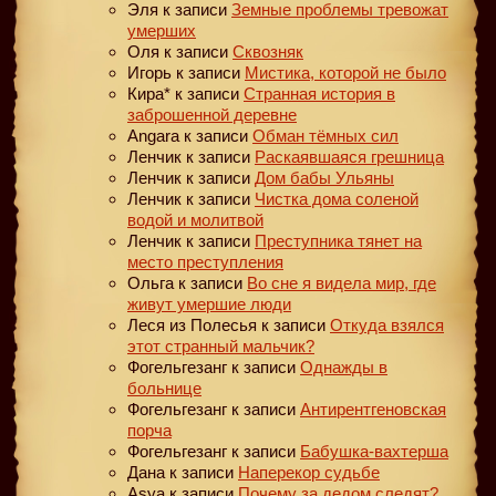
Эля
к записи
Земные проблемы тревожат
умерших
Оля
к записи
Сквозняк
Игорь
к записи
Мистика, которой не было
Кира*
к записи
Странная история в
заброшенной деревне
Angara
к записи
Обман тёмных сил
Ленчик
к записи
Раскаявшаяся грешница
Ленчик
к записи
Дом бабы Ульяны
Ленчик
к записи
Чистка дома соленой
водой и молитвой
Ленчик
к записи
Преступника тянет на
место преступления
Ольга
к записи
Во сне я видела мир, где
живут умершие люди
Леся из Полесья
к записи
Откуда взялся
этот странный мальчик?
Фогельгезанг
к записи
Однажды в
больнице
Фогельгезанг
к записи
Антирентгеновская
порча
Фогельгезанг
к записи
Бабушка-вахтерша
Дана
к записи
Наперекор судьбе
Asya
к записи
Почему за дедом следят?