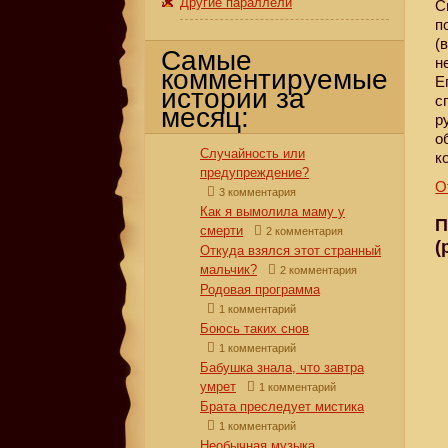
Другие параллели
С
п
(
Самые
н
комментируемые
Е
истории за
с
месяц:
р
о
Случайность или
к
предупреждение?
О
3 комментария
Как я вымолила маму у
П
смерти
2 комментария
(
Откуда взялся этот странный
мальчик?
2 комментария
Родовая программа
1 комментарий
Боюсь таких снов
1 комментарий
Бабушка знала, что завтра
умрет
1 комментарий
Брата преследует мистика
1 комментарий
Необычная музыка