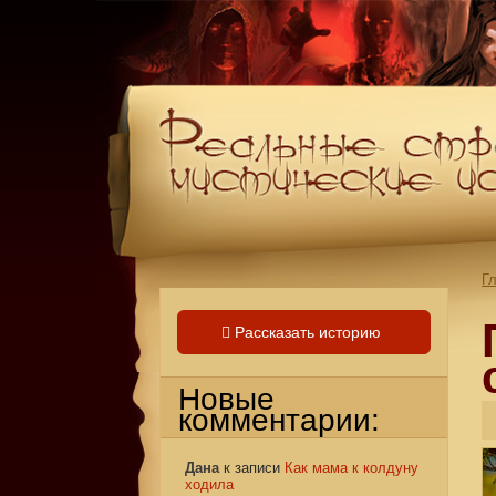
Г
Рассказать историю
Новые
комментарии:
Дана
к записи
Как мама к колдуну
ходила