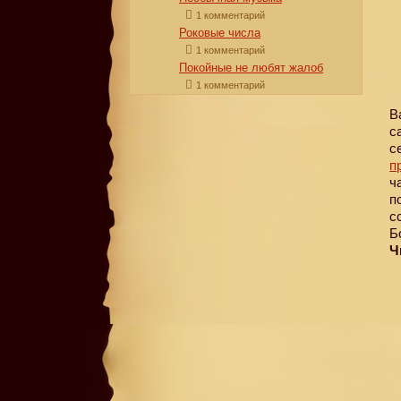
1 комментарий
Роковые числа
1 комментарий
Покойные не любят жалоб
1 комментарий
В
с
с
п
ч
п
с
Б
Ч