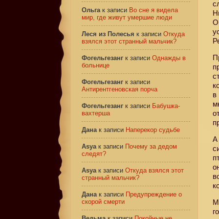
с
Ольга
к записи
Во сне я видела
Н
мир, где живут умершие люди
О
у
Леся из Полесья
к записи
Откуда
Р
взялся этот странный мальчик?
П
Фогельгезанг
к записи
Однажды в
больнице
п
с
Фогельгезанг
к записи
к
Антирентгеновская порча
в
м
Фогельгезанг
к записи
Бабушка-
о
вахтерша
п
Дана
к записи
Наперекор судьбе
А
Asya
к записи
Почему за дедом
с
следят?
п
о
Asya
к записи
Откуда взялся этот
в
странный мальчик?
к
Дана
к записи
Предупреждение о
скорой смерти
М
г
Ведьма
к записи
Покойные не