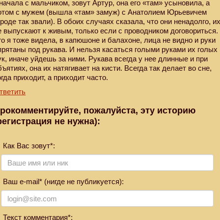
начала с мальчиком, зовут Артур, она его «там» усыновила, а
отом с мужем (вышла «там» замуж) с Анатолием Юрьевичем
вроде так звали). В обоих случаях сказала, что они ненадолго, и
е выпускают к живым, только если с проводником договориться.
го я тоже видела, в капюшоне и балахоне, лица не видно и руки
прятаны под рукава. И нельзя касаться голыми руками их голых
ук, иначе уйдешь за ними. Рукава всегда у нее длинные и при
бъятиях, она их натягивает на кисти. Всегда так делает во сне,
огда приходит, а приходит часто.
тветить
рокомментируйте, пожалуйста, эту историю
регистрация не нужна):
Как Вас зовут*:
Ваш e-mail* (нигде не публикуется):
Текст комментария*: