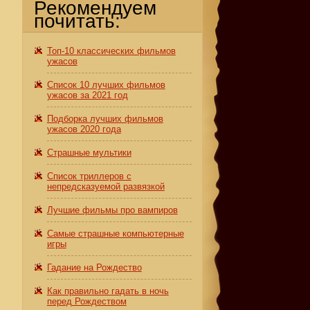
Рекомендуем
почитать:
х
Топ-10 классических фильмов
ужасов
Список 10 лучших фильмов
ужасов за 2021 год
Подборка лучших фильмов
ужасов 2020 года
Страшные мультики
Список триллеров с
непредсказуемой развязкой
Лучшие фильмы про вампиров
Самые страшные компьютерные
игры
Гадание на Рождество
Как правильно гадать в ночь
перед Рождеством