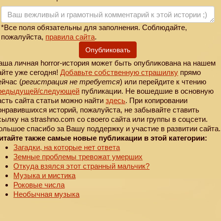
*Все поля обязательны для заполнения. Соблюдайте,
пожалуйста,
правила сайта
.
Опубликовать
аша личная horror-история может быть опубликована на нашем
айте уже сегодня!
Добавьте собственную страшилку
прямо
ейчас (
регистрация не требуется
) или перейдите к чтению
редыдущей
/следующей
публикации. Не вошедшие в основную
асть сайта статьи можно найти
здесь
. При копировании
онравившихся историй, пожалуйста, не забывайте ставить
сылку на strashno.com со своего сайта или группы в соцсети.
ольшое спасибо за Вашу поддержку и участие в развитии сайта.
итайте также самые новые публикации в этой категории:
Загадки, на которые нет ответа
Земные проблемы тревожат умерших
Откуда взялся этот странный мальчик?
Музыка и мистика
Роковые числа
Необычная музыка