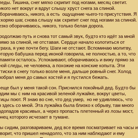
леды. Тишина, снег мягко скрипит под ногами, месяц светит.
икого нет вокруг и вдруг слышу хруст снега за спиной.
борачиваюсь, никого, а есть
ощущение чьего-то присутствия. Я
скоряю шаг, снова слышу как скрипит снег под ногами за спиной.
езко оборачиваюсь, никого, только белая дорога.
родолжаю путь и снова тот самый звук, будто кто идёт за мной
рямо за спиной, не отставая. Сердце начало колотиться от
траха, я уже почти бегу. Шаги не отстают. Вспоминаю молитву,
оторую бабушка перед иконой говорила, не полностью, а то, что
 памяти осталось. Успокаивают, оборачиваюсь и вижу прямо за
ной следы, не человека, а похожие на конские копыта. Эти
ттиски в снегу только возле меня, дальше ровный снег. Холод
робрал меня до самых костей и я пустился бежать.
 еще был у меня такой сон. Приснился покойный дед. Будто бы
идим мы с ним на красивой зеленой лужайке, вокруг цветы,
тицы поют. Я знаю во сне, что дед умер,
но не удивляюсь, что
н здесь со мной. Эта лужайка была близко к обрыву, там много
одопадов красивых, а через пропасть плетенный из лозы мост,
онец которого исчезает в тумане.
ы сидим, разговариваем, дед все время посматривает на часы и
оворит, что пришел ненадолго, что за ним наблюдают и ему