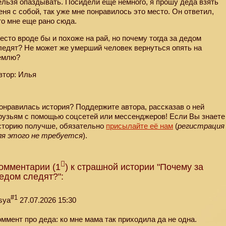
ельзя опаздывать. Посидели еще немного, я прошу деда взять
еня с собой, так уже мне понравилось это место. Он ответил,
то мне еще рано сюда.
есто вроде бы и похоже на рай, но почему тогда за дедом
ледят? Не может же умерший человек вернуться опять на
емлю?
втор: Илья
онравилась история? Поддержите автора, рассказав о ней
рузьям с помощью соцсетей или мессенджеров! Если Вы знаете
сторию получше, обязательно
присылайте её нам
(
регистрация
ля этого не требуется
).
омментарии (1
) к страшной истории "Почему за
едом следят?":
#1
sya
27.07.2026 15:30
оммент про деда: ко мне мама так приходила да не одна.