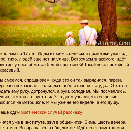
ыло нам по 17 лет. Идём втроём с сельской дискотеки уже под
тро, тихо, людей ещё нет на улице. Встречаем знакомого, идёт
австречу весь обмотан белой простынёй! Такой весь спокойный
 красивый.
ы смеемся, спрашиваем, куда это он так вырядился, парень
ерьезно показывает пальцем в небо и говорит: «туда». Я хотел
одать ему руку, дотронулся, а рука холодная. Мы посмеялись,
ешив, что кого-то пугать идёт, а днём узнали, что он ночью
азбился на мотоцикле. И мы уже не его видели, а его душу.
 ещё один
мистический случай расскажу
.
чился уже в институте, жил в общежитии. Зима, шесть вечера,
же темно. Возвращаюсь в общежитие. Идёт снег, заметая мои