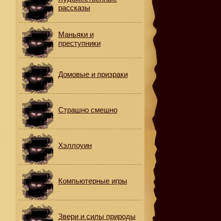
рассказы
Маньяки и
преступники
Домовые и призраки
Страшно смешно
Хэллоуин
Компьютерные игры
Звери и силы природы