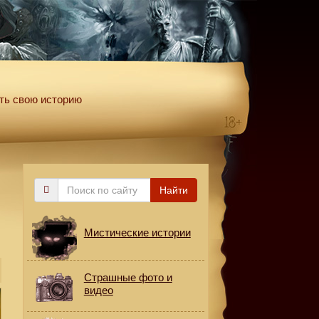
ть свою историю
Поиск
Найти
по
сайту
Мистические истории
Страшные фото и
видео