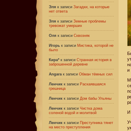
Эля
к записи
Загадки, на которые
нет ответа
Эля
к записи
Земные проблемы
тревожат умерших
Оля
к записи
Сквозняк
Игорь
к записи
Мистика, которой не
было
Б
у
Кира*
к записи
Странная история в
заброшенной деревне
н
и
Angara
к записи
Обман тёмных сил
М
Ленчик
к записи
Раскаявшаяся
с
грешница
п
р
Ленчик
к записи
Дом бабы Ульяны
р
Ленчик
к записи
Чистка дома
И
соленой водой и молитвой
У
Ленчик
к записи
Преступника тянет
на место преступления
у