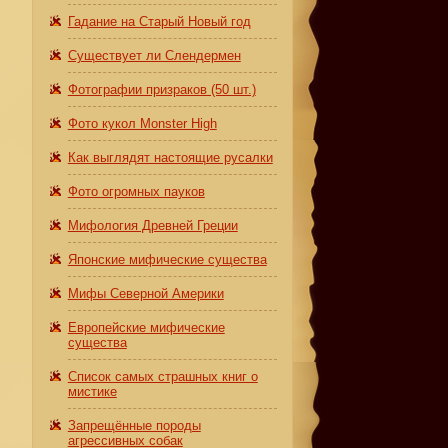
Гадание на Старый Новый год
Существует ли Слендермен
Фотографии призраков (50 шт.)
Фото кукол Monster High
Как выглядят настоящие русалки
Фото огромных пауков
Мифология Древней Греции
Японские мифические существа
Мифы Северной Америки
Европейские мифические
существа
Список самых страшных книг о
мистике
Запрещённые породы
агрессивных собак