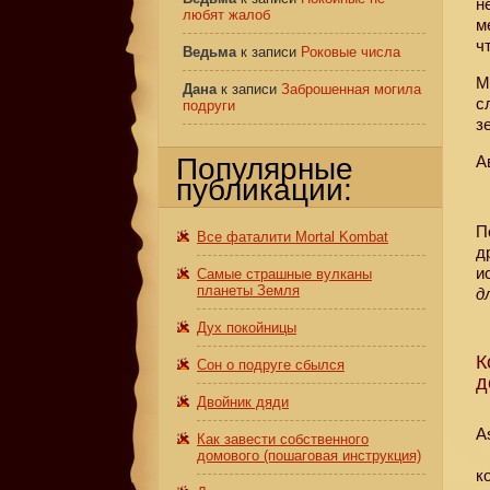
н
любят жалоб
м
ч
Ведьма
к записи
Роковые числа
М
Дана
к записи
Заброшенная могила
с
подруги
з
Популярные
А
публикации:
П
Все фаталити Mortal Kombat
д
и
Самые страшные вулканы
планеты Земля
д
Дух покойницы
К
Сон о подруге сбылся
д
Двойник дяди
A
Как завести собственного
домового (пошаговая инструкция)
к