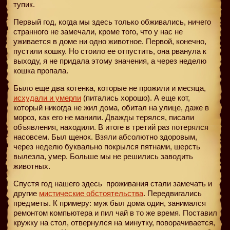
тупик.
Первый год, когда мы здесь только обживались, ничего
странного не замечали, кроме того, что у нас не
уживается в доме ни одно животное. Первой, конечно,
пустили кошку. Но стоило ее отпустить, она рванула к
выходу, я не придала этому значения, а через неделю
кошка пропала.
Было еще два котенка, которые не прожили и месяца,
исхудали и умерли
(питались хорошо). А еще кот,
который никогда не жил дома, обитал на улице, даже в
мороз, как его не манили. Дважды терялся, писали
объявления, находили. В итоге в третий раз потерялся
насовсем. Был щенок. Взяли абсолютно здоровым,
через неделю буквально покрылся пятнами, шерсть
вылезла, умер. Больше мы не решились заводить
животных.
Спустя год нашего здесь
проживания стали замечать и
другие
мистические обстоятельства
. Передвигались
предметы. К примеру: муж был дома один, занимался
ремонтом компьютера и пил чай в то же время. Поставил
кружку на стол, отвернулся на минутку, поворачивается,