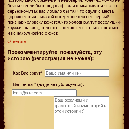
поэтому много сомнений и недоверия. конечно,можно не
бояться,если быть под шафэ или прикалываться. а по
серьёзному,так вас ломало бы так,что сдули с места
,,проишествия. никакой потери энергии нет. первый
признак-человеку кажется,что холодно,а тут веселушки-
кружки,,шагают,, телефоны летают и т.п..спите спокойно
и не накручивайте сюжет.
Ответить
Прокомментируйте, пожалуйста, эту
историю (регистрация не нужна):
Как Вас зовут*:
Ваш e-mail* (нигде не публикуется):