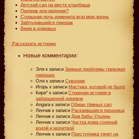
Детский сад на месте кладбища
Призрак или видение?
Страшная ночь изменила всю мою жизнь
Заблудившийся призрак
Верю в домовых
Рассказать историю
Новые комментарии:
Эля
к записи
Земные проблемы тревожат
умерших
Оля
к записи
Сквозняк
Игорь
к записи
Мистика, которой не было
Кира*
к записи
Странная история в
заброшенной деревне
Angara
к записи
Обман тёмных сил
Ленчик
к записи
Раскаявшаяся грешница
Ленчик
к записи
Дом бабы Ульяны
Ленчик
к записи
Чистка дома соленой
водой и молитвой
Ленчик
к записи
Преступника тянет на