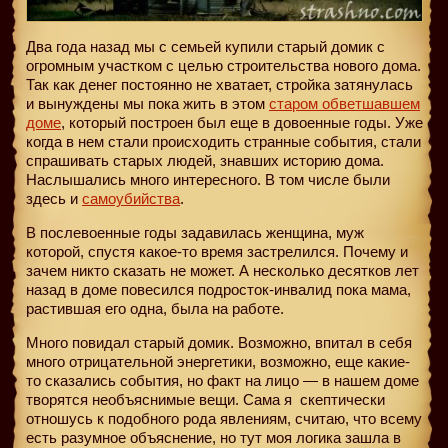
Два года назад мы с семьей купили старый домик с
огромным участком с целью строительства нового дома.
Так как денег постоянно не хватает, стройка затянулась
и вынуждены мы пока жить в этом
старом обветшавшем
доме
, который построен был еще в довоенные годы. Уже
когда в нем стали происходить странные события, стали
спрашивать старых людей, знавших историю дома.
Наслышались много интересного. В том числе были
здесь и
самоубийства
.
В послевоенные годы задавилась женщина, муж
которой, спустя какое-то время застрелился. Почему и
зачем никто сказать не может. А несколько десятков лет
назад в доме повесился подросток-инвалид пока мама,
растившая его одна, была на работе.
Много повидал старый домик. Возможно, впитал в себя
много отрицательной энергетики, возможно, еще какие-
то сказались события, но факт на лицо — в нашем доме
творятся необъяснимые вещи. Сама я
скептически
отношусь к подобного рода явлениям, считаю, что всему
есть разумное объяснение, но тут моя логика зашла в