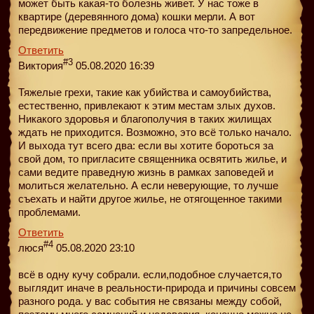
может быть какая-то болезнь живет. У нас тоже в
квартире (деревянного дома) кошки мерли. А вот
передвижение предметов и голоса что-то запредельное.
Ответить
#3
Виктория
05.08.2020 16:39
Тяжелые грехи, такие как убийства и самоубийства,
естественно, привлекают к этим местам злых духов.
Никакого здоровья и благополучия в таких жилищах
ждать не приходится. Возможно, это всё только начало.
И выхода тут всего два: если вы хотите бороться за
свой дом, то пригласите священника освятить жилье, и
сами ведите праведную жизнь в рамках заповедей и
молиться желательно. А если неверующие, то лучше
съехать и найти другое жилье, не отягощенное такими
проблемами.
Ответить
#4
люся
05.08.2020 23:10
всё в одну кучу собрали. если,подобное случается,то
выглядит иначе в реальности-природа и причины совсем
разного рода. у вас события не связаны между собой,