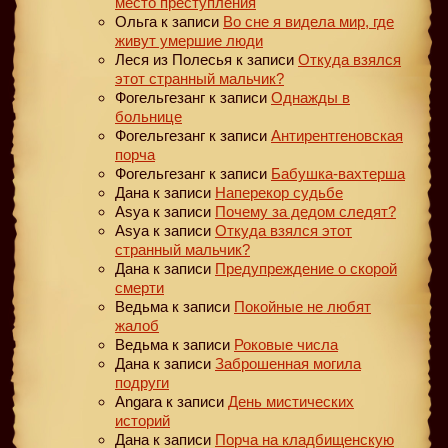
место преступления
Ольга
к записи
Во сне я видела мир, где
живут умершие люди
Леся из Полесья
к записи
Откуда взялся
этот странный мальчик?
Фогельгезанг
к записи
Однажды в
больнице
Фогельгезанг
к записи
Антирентгеновская
порча
Фогельгезанг
к записи
Бабушка-вахтерша
Дана
к записи
Наперекор судьбе
Asya
к записи
Почему за дедом следят?
Asya
к записи
Откуда взялся этот
странный мальчик?
Дана
к записи
Предупреждение о скорой
смерти
Ведьма
к записи
Покойные не любят
жалоб
Ведьма
к записи
Роковые числа
Дана
к записи
Заброшенная могила
подруги
Angara
к записи
День мистических
историй
Дана
к записи
Порча на кладбищенскую