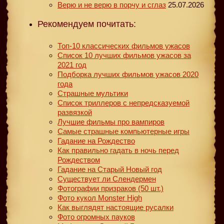
Верю и не верю в порчу и сглаз
25.07.2026
Рекомендуем почитать:
Топ-10 классических фильмов ужасов
Список 10 лучших фильмов ужасов за
2021 год
Подборка лучших фильмов ужасов 2020
года
Страшные мультики
Список триллеров с непредсказуемой
развязкой
Лучшие фильмы про вампиров
Самые страшные компьютерные игры
Гадание на Рождество
Как правильно гадать в ночь перед
Рождеством
Гадание на Старый Новый год
Существует ли Слендермен
Фотографии призраков (50 шт.)
Фото кукол Monster High
Как выглядят настоящие русалки
Фото огромных пауков