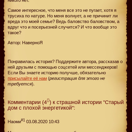
никого нет.
Самое интересное, что меня все это не пугает, хотя я
трусиха по натуре. Но меня волнует, а не причинит ли
вреда это моей семье? Ведь баловство баловством, а
вдруг что и посерьезней случится? И что вообще это
такое?
Автор: НаверноЯ
Понравилась история? Поддержите автора, рассказав о
ней друзьям с помощью соцсетей или мессенджеров!
Если Вы знаете историю получше, обязательно
присылайте её нам
(
регистрация для этого не
требуется
).
Комментарии (4
) к страшной истории "Старый
дом с плохой энергетикой":
#1
Наоми
03.08.2020 10:43