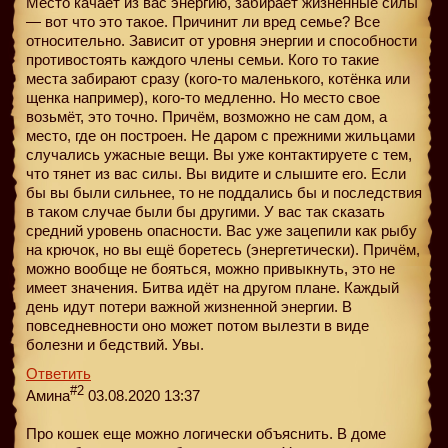
Место качает из вас энергию, забирает жизненные силы
— вот что это такое. Причинит ли вред семье? Все
относительно. Зависит от уровня энергии и способности
противостоять каждого члены семьи. Кого то такие
места забирают сразу (кого-то маленького, котёнка или
щенка например), кого-то медленно. Но место свое
возьмёт, это точно. Причём, возможно не сам дом, а
место, где он построен. Не даром с прежними жильцами
случались ужасные вещи. Вы уже контактируете с тем,
что тянет из вас силы. Вы видите и слышите его. Если
бы вы были сильнее, то не поддались бы и последствия
в таком случае были бы другими. У вас так сказать
средний уровень опасности. Вас уже зацепили как рыбу
на крючок, но вы ещё боретесь (энергетически). Причём,
можно вообще не бояться, можно привыкнуть, это не
имеет значения. Битва идёт на другом плане. Каждый
день идут потери важной жизненной энергии. В
повседневности оно может потом вылезти в виде
болезни и бедствий. Увы.
Ответить
#2
Амина
03.08.2020 13:37
Про кошек еще можно логически объяснить. В доме