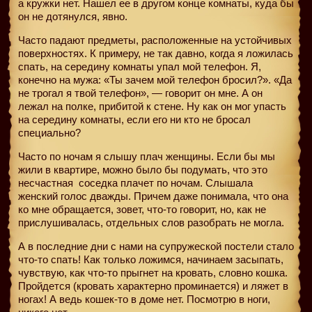
а кружки нет. Нашел ее в другом конце комнаты, куда бы
он не дотянулся, явно.
Часто падают предметы, расположенные на устойчивых
поверхностях. К примеру, не так давно, когда я ложилась
спать, на середину комнаты упал мой телефон. Я,
конечно на мужа: «Ты зачем мой телефон бросил?». «Да
не трогал я твой телефон», — говорит он мне. А он
лежал на полке, прибитой к стене. Ну как он мог упасть
на середину комнаты, если его ни кто не бросал
специально?
Часто по ночам я слышу плач женщины. Если бы мы
жили в квартире, можно было бы подумать, что это
несчастная
соседка плачет по ночам. Слышала
женский голос дважды. Причем даже понимала, что она
ко мне обращается, зовет, что-то говорит, но, как не
прислушивалась, отдельных слов разобрать не могла.
А в последние дни с нами на супружеской постели стало
что-то спать! Как только ложимся, начинаем засыпать,
чувствую, как что-то прыгнет на кровать, словно кошка.
Пройдется (кровать характерно проминается) и ляжет в
ногах! А ведь кошек-то в доме нет. Посмотрю в ноги,