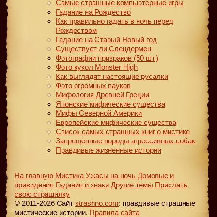
Самые страшные компьютерные игры
Гадание на Рождество
Как правильно гадать в ночь перед
Рождеством
Гадание на Старый Новый год
Существует ли Слендермен
Фотографии призраков (50 шт.)
Фото кукол Monster High
Как выглядят настоящие русалки
Фото огромных пауков
Мифология Древней Греции
Японские мифические существа
Мифы Северной Америки
Европейские мифические существа
Список самых страшных книг о мистике
Запрещённые породы агрессивных собак
Правдивые жизненные истории
На главную
Мистика
Ужасы на ночь
Домовые и
привидения
Гадания и знаки
Другие темы
Прислать
свою страшилку
© 2011-2026 Сайт
strashno.com
: правдивые страшные
мистические истории.
Правила сайта