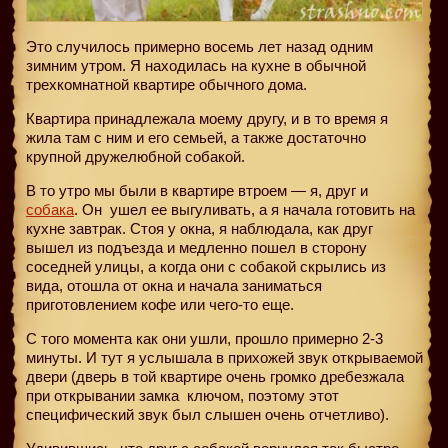
Это случилось примерно восемь лет назад одним
зимним утром. Я находилась на кухне в обычной
трехкомнатной квартире обычного дома.
Квартира принадлежала моему другу, и в то время я
жила там с ним и его семьей, а также достаточно
крупной дружелюбной собакой.
В то утро мы были в квартире втроем — я, друг и
собака
. Он ушел ее выгуливать, а я начала готовить на
кухне завтрак. Стоя у окна, я наблюдала, как друг
вышел из подъезда и медленно пошел в сторону
соседней улицы, а когда они с собакой скрылись из
вида, отошла от окна и начала заниматься
приготовлением кофе или чего-то еще.
С того момента как они ушли, прошло примерно 2-3
минуты. И тут я услышала в прихожей звук открываемой
двери (дверь в той квартире очень громко дребезжала
при открывании замка
ключом, поэтому этот
специфический звук был слышен очень отчетливо).