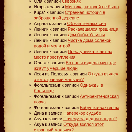
Оля
к записи
Сквозняк
Игорь
к записи
Мистика, которой не было
Кира*
к записи
Странная история в
заброшенной деревне
Angara
к записи
Обман тёмных сил
Ленчик
к записи
Раскаявшаяся грешница
Ленчик
к записи
Дом бабы Ульяны
Ленчик
к записи
Чистка дома соленой
водой и молитвой
Ленчик
к записи
Преступника тянет на
место преступления
Ольга
к записи
Во сне я видела мир, где
живут умершие люди
Леся из Полесья
к записи
Откуда взялся
этот странный мальчик?
Фогельгезанг
к записи
Однажды в
больнице
Фогельгезанг
к записи
Антирентгеновская
порча
Фогельгезанг
к записи
Бабушка-вахтерша
Дана
к записи
Наперекор судьбе
Asya
к записи
Почему за дедом следят?
Asya
к записи
Откуда взялся этот
странный мальчик?