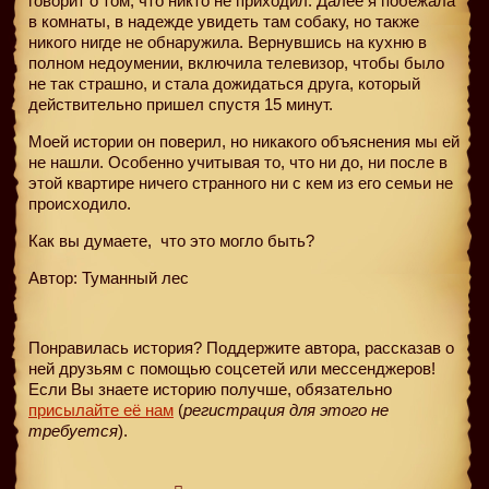
говорит о том, что никто не приходил. Далее я побежала
в комнаты, в надежде увидеть там собаку, но также
никого нигде не обнаружила. Вернувшись на кухню в
полном недоумении, включила телевизор, чтобы было
не так страшно, и стала дожидаться друга, который
действительно пришел спустя 15 минут.
Моей истории он поверил, но никакого объяснения мы ей
не нашли. Особенно учитывая то, что ни до, ни после в
этой квартире ничего странного ни с кем из его семьи не
происходило.
Как вы думаете,
что это могло быть?
Автор: Туманный лес
Понравилась история? Поддержите автора, рассказав о
ней друзьям с помощью соцсетей или мессенджеров!
Если Вы знаете историю получше, обязательно
присылайте её нам
(
регистрация для этого не
требуется
).