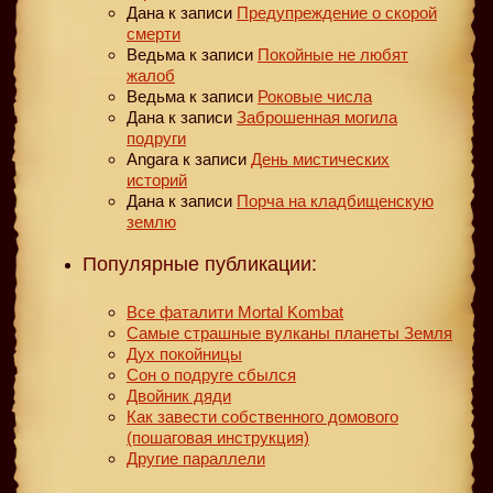
Дана
к записи
Предупреждение о скорой
смерти
Ведьма
к записи
Покойные не любят
жалоб
Ведьма
к записи
Роковые числа
Дана
к записи
Заброшенная могила
подруги
Angara
к записи
День мистических
историй
Дана
к записи
Порча на кладбищенскую
землю
Популярные публикации:
Все фаталити Mortal Kombat
Самые страшные вулканы планеты Земля
Дух покойницы
Сон о подруге сбылся
Двойник дяди
Как завести собственного домового
(пошаговая инструкция)
Другие параллели