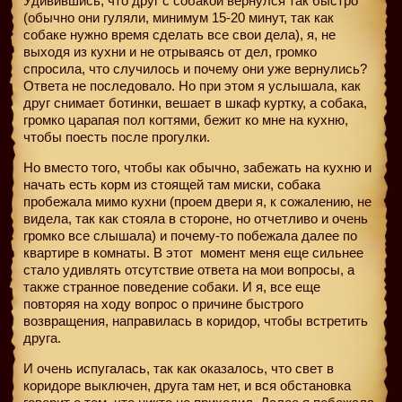
Удивившись, что друг с собакой вернулся так быстро
(обычно они гуляли, минимум 15-20 минут, так как
собаке нужно время сделать все свои дела), я, не
выходя из кухни и не отрываясь от дел, громко
спросила, что случилось и почему они уже вернулись?
Ответа не последовало. Но при этом я услышала, как
друг снимает ботинки, вешает в шкаф куртку, а собака,
громко царапая пол когтями, бежит ко мне на кухню,
чтобы поесть после прогулки.
Но вместо того, чтобы как обычно, забежать на кухню и
начать есть корм из стоящей там миски, собака
пробежала мимо кухни (проем двери я, к сожалению, не
видела, так как стояла в стороне, но отчетливо и очень
громко все слышала) и почему-то побежала далее по
квартире в комнаты. В этот
момент меня еще сильнее
стало удивлять отсутствие ответа на мои вопросы, а
также странное поведение собаки. И я, все еще
повторяя на ходу вопрос о причине быстрого
возвращения, направилась в коридор, чтобы встретить
друга.
И очень испугалась, так как оказалось, что свет в
коридоре выключен, друга там нет, и вся обстановка