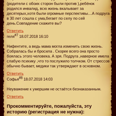
(родители с обоих сторон были против ),ребёнок
родился инвалид, всю жизнь вкалывает за
десятерых,хотя были огромные перспективы…А подруга
в 30 лет сошла с ума,бегает по селу по сей
день.Совпадение скажите вы?
Ответить
#7
геля
18.07.2018 16:10
Нифентите, а ведь мама могла изменить свою жизнь.
Собралась бы и бросила . Скорее всего она просто
боялась этого человека. А зря. Подруга ,наверное имела
слабую психику ,что то послужило толчком. От стрессов
обычно бывает, медики так утверждают в основном.
Ответить
#8
Софья
18.07.2018 14:03
Неуважение к умершим не остаётся безнаказанным.
Ответить
Прокомментируйте, пожалуйста, эту
историю (регистрация не нужна):