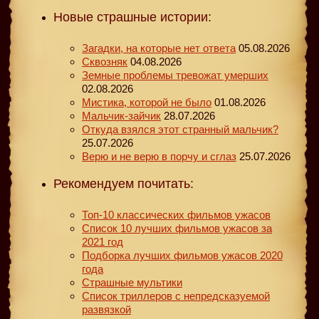
Новые страшные истории:
Загадки, на которые нет ответа
05.08.2026
Сквозняк
04.08.2026
Земные проблемы тревожат умерших
02.08.2026
Мистика, которой не было
01.08.2026
Мальчик-зайчик
28.07.2026
Откуда взялся этот странный мальчик?
25.07.2026
Верю и не верю в порчу и сглаз
25.07.2026
Рекомендуем почитать:
Топ-10 классических фильмов ужасов
Список 10 лучших фильмов ужасов за
2021 год
Подборка лучших фильмов ужасов 2020
года
Страшные мультики
Список триллеров с непредсказуемой
развязкой