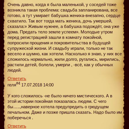
Очень давно, когда я была маленькой, у соседей тоже
возникла такая проблема: свадьба запланирована, все
готово, а тут умирает бабушка жениха-внезапно, сердце
схватило. Так вот тогда мать жениха, дочь умершей,
сказала:» Живым нужнее, а бабушка подождёт, она уже
дома. Предать тело земле успеем». Молодые утром
перед регистрацией зашли в комнату покойной,
попросили прощения и покровительства в будущей
супружеской жизни. И свадьбу играли, только не так
весело и шумно, как хотели. Насколько я знаю, у них все
сложилось нормально, жили долго, ругались, мирились,
растили детей, болели, умерли , -всё, как у обычных
людей.
Ответить
#4
геля
17.07.2018 14:00
У кого сложилось -не было ничего мистического. А в
этой истории покойная показалась людям. С чего
бы…..,наверное хотела предупредить о грюдущем
печальном. Даже и позже пришла сказать. Надо было им
поберечься .
Ответить