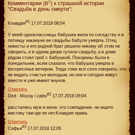
Комментарии (8
) к страшной истории
"Свадьба в день смерти":
#1
Клавдия
17.07.2018 08:54
У моей одноклассницы бабушка жила по соседству и в
пятницу накануне ее свадьбы бабуля умерла. Отец
невесты и его родной брат решили никому об этом не
говорить, и в одном дворе гуляли свадьбу, а в доме
рядом стоял гроб с бабушкой. Похороны были в
понедельник, всем сказали, что бабушка умерла в
воскресенье вечером. Тогда тоже все село говорило, что
не видать счастья молодым, но они и сегодня живут
вместе и уже имеют внуков.
Ответить
#2
Ded - Mozay i zaitsi
17.07.2018 09:04
расстались муж и жена- это совпадение. не ищите
мистику там где ее нет.Клавдия права.
Ответить
#3
Софья
17.07.2018 12:05