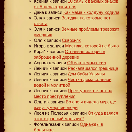
Ксения
к записи
10 самых важных знаков
от Ангела-хранителя
Дана
к записи
Как мама к колдуну ходила
Эля
к записи
Загадки, на которые нет
ответа
Эля
к записи
Земные проблемы тревожат
умерших
Оля
к записи
Сквозняк
Игорь
к записи
Мистика, которой не было
Кира*
к записи
Странная история в
заброшенной деревне
Angara
к записи
Обман тёмных сил
Ленчик
к записи
Раскаявшаяся грешница
Ленчик
к записи
Дом бабы Ульяны
Ленчик
к записи
Чистка дома соленой
водой и молитвой
Ленчик
к записи
Преступника тянет на
место преступления
Ольга
к записи
Во сне я видела мир, где
живут умершие люди
Леся из Полесья
к записи
Откуда взялся
этот странный мальчик?
Фогельгезанг
к записи
Однажды в
больнице