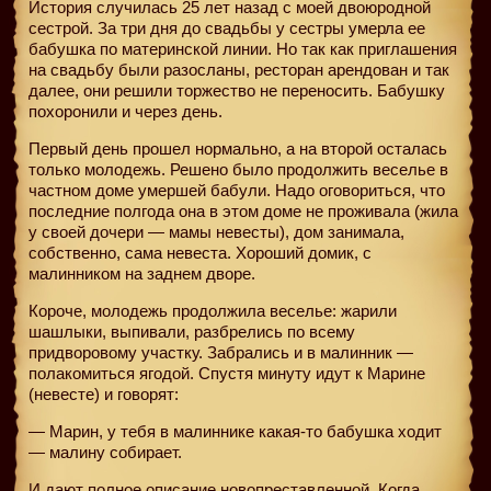
История случилась 25 лет назад с моей двоюродной
сестрой. За три дня до свадьбы у сестры умерла ее
бабушка по материнской линии. Но так как приглашения
на свадьбу были разосланы, ресторан арендован и так
далее, они решили торжество не переносить. Бабушку
похоронили и через день.
Первый день прошел нормально, а на второй осталась
только молодежь. Решено было продолжить веселье в
частном доме умершей бабули. Надо оговориться, что
последние полгода она в этом доме не проживала (жила
у своей дочери — мамы невесты), дом занимала,
собственно, сама невеста. Хороший домик, с
малинником на заднем дворе.
Короче, молодежь продолжила веселье: жарили
шашлыки, выпивали, разбрелись по всему
придворовому участку. Забрались и в малинник —
полакомиться ягодой. Спустя минуту идут к Марине
(невесте) и говорят:
— Марин, у тебя в малиннике какая-то бабушка ходит
— малину собирает.
И дают полное описание новопреставленной. Когда