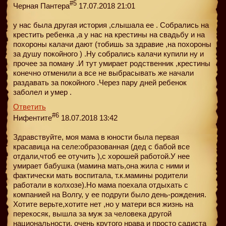
#5
Черная Пантера
17.07.2018 21:01
у нас была другая история ,слышала ее . Собрались на
крестить ребенка ,а у нас на крестины на свадьбу и на
похороны калачи дают (тобишь за здравие ,на похороны
за душу покойного ) .Ну собрались калачи купили ну и
прочее за поману .И тут умирает родственник ,крестины
конечно отменили а все не выбрасывать же начали
раздавать за покойного .Через пару дней ребенок
заболел и умер .
Ответить
#6
Нифентите
18.07.2018 13:42
Здравствуйте, моя мама в юности была первая
красавица на селе:образованная (дед с бабой все
отдали,чтоб ее отучить ),с хорошей работой.У нее
умирает бабушка (мамина мать,она жила с ними и
фактически мать воспитала, т.к.мамины родители
работали в колхозе).Но мама поехала отдыхать с
компанией на Волгу, у ее подруги было день-рождения.
Хотите верьте,хотите нет ,но у матери вся жизнь на
перекосяк, вышла за муж за человека другой
национальности, очень крутого нрава и просто садиста