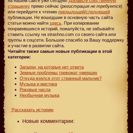
на нашем сайте уже сегодня!
Добавьте собственную
страшилку
прямо сейчас (
регистрация не требуется
)
или перейдите к чтению
предыдущей
/следующей
публикации. Не вошедшие в основную часть сайта
статьи можно найти
здесь
. При копировании
понравившихся историй, пожалуйста, не забывайте
ставить ссылку на strashno.com со своего сайта или
группы в соцсети. Большое спасибо за Вашу поддержку
и участие в развитии сайта.
Читайте также самые новые публикации в этой
категории:
Загадки, на которые нет ответа
Земные проблемы тревожат умерших
Откуда взялся этот странный мальчик?
Музыка и мистика
Роковые числа
Необычная музыка
Рассказать историю
Новые комментарии: