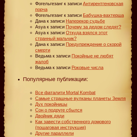
Фогельгезанг
к записи
Антирентгеновская
порча
Фогельгезанг
к записи
Бабушка-вахтерша
Дана
к записи
Наперекор судьбе
Asya
к записи
Почему за дедом следят?
Asya
к записи
Откуда взялся этот
странный мальчик?
Дана
к записи
Предупреждение о скорой
смерти
Ведьма
к записи
Покойные не любят
жалоб
Ведьма
к записи
Роковые числа
Популярные публикации:
Все фаталити Mortal Kombat
Самые страшные вулканы планеты Земля
Дух покойницы
Сон о подруге сбылся
Двойник дяди
Как завести собственного домового
(пошаговая инструкция)
Другие параллели