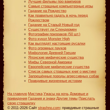
Лучшие фильмы про вампиров
Самые страшные компьютерные игры
Гадание на Рождество
Как правильно гадать в ночь перед
Рождеством
Гадание на Старый Новый год
Существует ли Слендермен
Фотографии призраков (50 шт.)
Фото кукол Monster High
Как выглядят настоящие русалки
Фото огромных пауков
Мифология Древней Греции
Японские мифические существа
Мифы Северной Америки
Европейские мифические существа
Список самых страшных книг о мистике
Запрещённые породы агрессивных собак
Правдивые жизненные истории
На главную
Мистика
Ужасы на ночь
Домовые и
привидения
Гадания и знаки
Другие темы
Прислать
свою страшилку
© 2011-2026 Сайт
strashno.com
: правдивые страшные