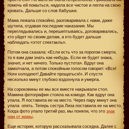
помочь ей помыться, надела все чистое и легла на свою
кровать. Дальше со слов бабушки.
Мама лежала спокойно, разговаривала с нами, даже
шутила, отдавая последние наказания. Мы
переглядывались и, перешептываясь, договаривались,
кто уйдет по своим делам, а кто будет дальше
наблюдать «этот спектакль».
Потом она сказала: «Если есть что за порогом смерти,
то я вам дам знать как-нибудь. Если не будет знака,
значит, и нет ничего. Только пустота». Вдруг она
замолчала, а потом спокойным голосом говорит: «Все!
Ноги холодеют! Давайте прощаться!». И спустя
несколько минут глубоко вздохнула и умерла.
На сороковины ее мы все вместе накрывали стол.
Мамина фотография стояла на комоде. Как вдруг она
упала. Я поставила ее на место. Через пару минут она
упала
опять. Теперь сестра Лиза поставила ее на место.
Когда фото упало третий раз, мы поняли, что это
знак
нам от мамы
.
Еще история, которую рассказывала соседка. Далее с