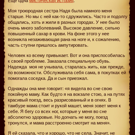
Еще одна
мистическая история
.
Моя троюродная сестра Надя была намного меня
старше. Но мы с ней как-то сдружились. Часто и подолгу
общались, хоть и жили в разных городах. У нее было
очень много заболеваний. Высокое давление, сильно
повышенный сахар в крови. На фоне этого у нее
возникла незаживающая рана на ноге и, к сожалению,
часть ступни пришлось ампутировать.
Человек ко всему привыкает. Вот и она приспособилась
к своей проблеме. Заказала специальную обувь.
Надежда
моя не унывала, старалась жить, как прежде,
по возможности. Обслуживала себя сама, в покупках ей
помогала соседка. Да и сын приезжал.
Однажды она мне говорит: «я видела во сне свою
покойную маму. Как будто я на вокзале стою, а на путях
красивый поезд, весь разрисованный и в огнях. В
тамбуре мама стоит и рукой машет, меня зовет меня к
себе. Я бегу со всех ног, которые у меня во сне
абсолютно здоровые. Но догнать не могу, поезд
тронулся, и мама расстроенно смотрит на меня».
Я ей сказала, что и хорошо, что не села. Значит, не