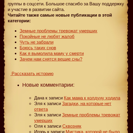
группы в соцсети. Большое спасибо за Вашу поддержку
и участие в развитии сайта.
Читайте также самые новые публикации в этой
категории:
Земные проблемы тревожат умерших
Покойные не любят жалоб
Чуть не забрали
Боюсь таких снов
Как я вымолила маму у смерти
Зачем нам снятся вещие сны?
Рассказать историю
Новые комментарии:
Дана
к записи
Как мама к колдуну ходила
Эля
к записи
Загадки, на которые нет
ответа
Эля
к записи
Земные проблемы тревожат
умерших
Оля
к записи
Сквозняк
Игорь
к записи
Мистика, которой не было