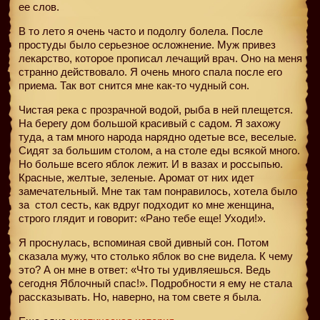
ее слов.
В то лето я очень часто и подолгу болела. После
простуды было серьезное осложнение. Муж привез
лекарство, которое прописал лечащий врач. Оно на меня
странно действовало. Я очень много спала после его
приема. Так вот снится мне как-то чудный сон.
Чистая река с прозрачной водой, рыба в ней плещется.
На берегу дом большой красивый с садом. Я захожу
туда, а там много народа нарядно одетые все, веселые.
Сидят за большим столом, а на столе еды всякой много.
Но больше всего яблок лежит. И в вазах и россыпью.
Красные, желтые, зеленые. Аромат от них идет
замечательный. Мне так там понравилось, хотела было
за
стол сесть, как вдруг подходит ко мне женщина,
строго глядит и говорит: «Рано тебе еще! Уходи!».
Я проснулась, вспоминая свой дивный сон. Потом
сказала мужу, что столько яблок во сне видела. К чему
это? А он мне в ответ: «Что ты удивляешься. Ведь
сегодня Яблочный спас!». Подробности я ему не стала
рассказывать. Но, наверно, на том свете я была.