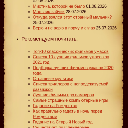
02.08.2026
Мистика, которой не было
01.08.2026
Мальчик-зайчик
28.07.2026
Откуда взялся этот странный мальчик?
25.07.2026
Верю и не верю в порчу и сглаз
25.07.2026
Рекомендуем почитать:
Топ-10 классических фильмов ужасов
Список 10 лучших фильмов ужасов за
2021 год
Подборка лучших фильмов ужасов 2020
года
Страшные мультики
Список триллеров с непредсказуемой
развязкой
Лучшие фильмы про вампиров
Самые страшные компьютерные игры
Гадание на Рождество
Как правильно гадать в ночь перед
Рождеством
Гадание на Старый Новый год
Существует ли Слендермен