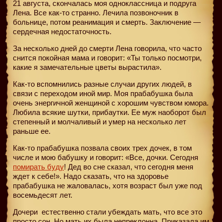
21 августа, скончалась моя одноклассница и подруга
Лена. Все как-то странно. Лечила позвоночник в
больнице, потом реанимация и смерть. Заключение —
сердечная недостаточность.
За несколько дней до смерти Лена говорила, что часто
снится покойная мама и говорит: «Ты только посмотри,
какие я замечательные цветы вырастила».
Как-то вспомнились разные случаи других людей, в
связи с переходом иной мир. Моя прабабушка была
очень энергичной женщиной с хорошим чувством юмора.
Любила всякие шутки, прибаутки. Ее муж наоборот был
степенный и молчаливый и умер на несколько лет
раньше ее.
Как-то прабабушка позвала своих трех дочек, в том
числе и мою бабушку и говорит: «Все, дочки. Сегодня
помирать буду
! Дед во сне сказал, что сегодня меня
ждет к себе!». Надо сказать, что на здоровье
прабабушка не жаловалась, хотя возраст был уже под
восемьдесят лет.
Дочери
естественно стали убеждать мать, что все это
просто сон. Но мать их была непреклонна. Приказала им