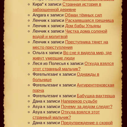
Кира*
к записи
Странная история в
заброшенной деревне
Angara
к записи
Обман тёмных сил
Ленчик
к записи
Раскаявшаяся грешница
Ленчик
к записи
Дом бабы Ульяны
Ленчик
к записи
Чистка дома соленой
водой и молитвой
Ленчик
к записи
Преступника тянет на
место преступления
Ольга
к записи
Во сне я видела мир, где
живут умершие люди
Леся из Полесья
к записи
Откуда взялся
этот странный мальчик?
Фогельгезанг
к записи
Однажды в
больнице
Фогельгезанг
к записи
Антирентгеновская
порча
Фогельгезанг
к записи
Бабушка-вахтерша
Дана
к записи
Наперекор судьбе
Asya
к записи
Почему за дедом следят?
Asya
к записи
Откуда взялся этот
странный мальчик?
Дана
к записи
Предупреждение о скорой