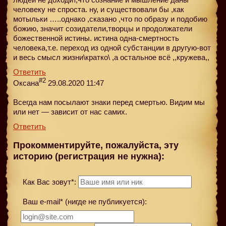
человеку не спроста. ну, и существовали бы ,как
мотыльки …..однако ,сказано ,что по образу и подобию
божию, значит созидатели,творцы и продолжатели
божественной истины. истина одна-смертность
человека,т.е. переход из одной субстанции в другую-вот
и весь смысл жизни\кратко\ ,а остальное всё ,,кружева,,
Ответить
#2
Оксана
29.08.2020 11:47
Всегда нам посылают знаки перед смертью. Видим мы
или нет — зависит от нас самих.
Ответить
Прокомментируйте, пожалуйста, эту
историю (регистрация не нужна):
Как Вас зовут*:
Ваш e-mail* (нигде не публикуется):