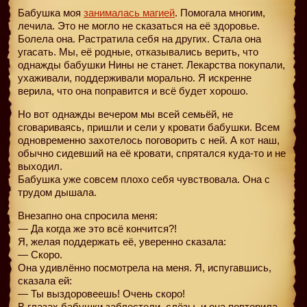
Бабушка моя
занималась магией
. Помогала многим,
лечила. Это не могло не сказаться на её здоровье.
Болела она. Растратила себя на других. Стала она
угасать. Мы, её родные, отказывались верить, что
однажды бабушки Нины не станет. Лекарства покупали,
ухаживали, поддерживали морально. Я искренне
верила, что она поправится и всё будет хорошо.
Но вот однажды вечером мы всей семьёй, не
сговариваясь, пришли и сели у кровати бабушки. Всем
одновременно захотелось поговорить с ней. А кот наш,
обычно сидевший на её кровати, спрятался куда-то и не
выходил.
Бабушка уже совсем плохо себя чувствовала. Она с
трудом дышала.
Внезапно она спросила меня:
— Да когда же это всё кончится?!
Я, желая поддержать её, уверенно сказала:
— Скоро.
Она удивлённо посмотрела на меня. Я, испугавшись,
сказала ей:
— Ты выздоровеешь! Очень скоро!
В глазах бабушки заблестели
слёзы, и она повторила