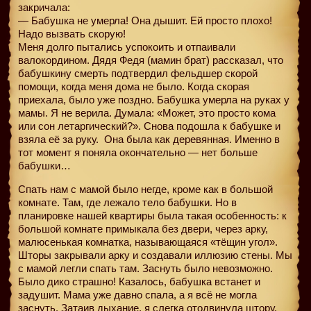
закричала:
— Бабушка не умерла! Она дышит. Ей просто плохо!
Надо вызвать скорую!
Меня долго пытались успокоить и отпаивали
валокордином. Дядя Федя (мамин брат) рассказал, что
бабушкину смерть подтвердил фельдшер скорой
помощи, когда меня дома не было. Когда скорая
приехала, было уже поздно. Бабушка умерла на руках у
мамы. Я не верила. Думала: «Может, это просто кома
или сон летаргический?». Снова подошла к бабушке и
взяла её за руку.
Она была как деревянная. Именно в
тот момент я поняла окончательно — нет больше
бабушки…
Спать нам с мамой было негде, кроме как в большой
комнате. Там, где лежало тело бабушки. Но в
планировке нашей квартиры была такая особенность: к
большой комнате примыкала без двери, через арку,
малюсенькая комнатка, называющаяся «тёщин угол».
Шторы закрывали арку и создавали иллюзию стены. Мы
с мамой легли спать там. Заснуть было невозможно.
Было дико страшно! Казалось, бабушка встанет и
задушит. Мама уже давно спала, а я всё не могла
заснуть. Затаив дыхание, я слегка отодвинула штору.