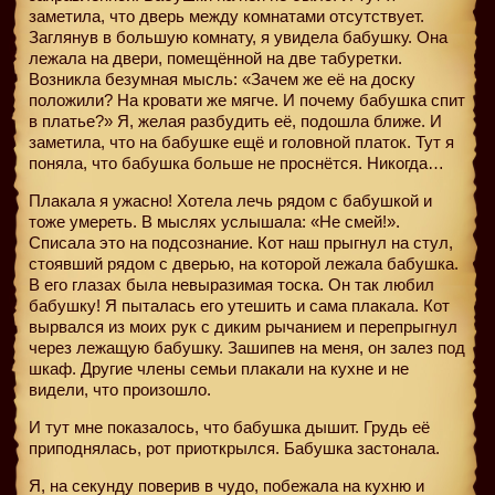
заметила, что дверь между комнатами отсутствует.
Заглянув в большую комнату, я увидела бабушку. Она
лежала на двери, помещённой на две табуретки.
Возникла безумная мысль: «Зачем же её на доску
положили? На кровати же мягче. И почему бабушка спит
в платье?» Я, желая разбудить её, подошла ближе. И
заметила, что на бабушке ещё и головной платок. Тут я
поняла, что бабушка больше не проснётся. Никогда…
Плакала я ужасно! Хотела лечь рядом с бабушкой и
тоже умереть. В мыслях услышала: «Не смей!».
Списала это на подсознание. Кот наш прыгнул на стул,
стоявший рядом с дверью, на которой лежала бабушка.
В его глазах была невыразимая тоска. Он так любил
бабушку! Я пыталась его утешить и сама плакала. Кот
вырвался из моих рук с диким рычанием и перепрыгнул
через лежащую бабушку. Зашипев на меня, он залез под
шкаф. Другие члены семьи плакали на кухне и не
видели, что произошло.
И тут мне показалось, что бабушка дышит. Грудь её
приподнялась, рот приоткрылся. Бабушка застонала.
Я, на секунду поверив в чудо, побежала на кухню и