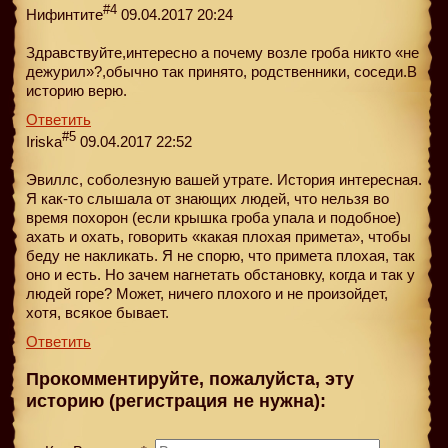
#4
Нифинтите
09.04.2017 20:24
Здравствуйте,интересно а почему возле гроба никто «не
дежурил»?,обычно так принято, родственники, соседи.В
историю верю.
Ответить
#5
Iriska
09.04.2017 22:52
Эвиллс, соболезную вашей утрате. История интересная.
Я как-то слышала от знающих людей, что нельзя во
время похорон (если крышка гроба упала и подобное)
ахать и охать, говорить «какая плохая примета», чтобы
беду не накликать. Я не спорю, что примета плохая, так
оно и есть. Но зачем нагнетать обстановку, когда и так у
людей горе? Может, ничего плохого и не произойдет,
хотя, всякое бывает.
Ответить
Прокомментируйте, пожалуйста, эту
историю (регистрация не нужна):