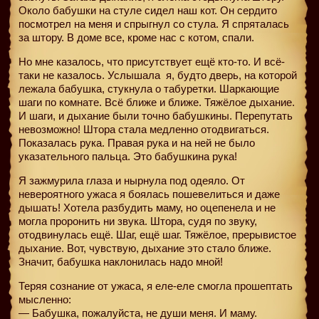
Около бабушки на стуле сидел наш кот. Он сердито
посмотрел на меня и спрыгнул со стула. Я спряталась
за штору. В доме все, кроме нас с котом, спали.
Но мне казалось, что присутствует ещё кто-то. И всё-
таки не казалось. Услышала
я, будто дверь, на которой
лежала бабушка, стукнула о табуретки. Шаркающие
шаги по комнате. Всё ближе и ближе. Тяжёлое дыхание.
И шаги, и дыхание были точно бабушкины. Перепутать
невозможно! Штора стала медленно отодвигаться.
Показалась рука. Правая рука и на ней не было
указательного пальца. Это бабушкина рука!
Я зажмурила глаза и нырнула под одеяло. От
невероятного ужаса я боялась пошевелиться и даже
дышать! Хотела разбудить маму, но оцепенела и не
могла проронить ни звука. Штора, судя по звуку,
отодвинулась ещё. Шаг, ещё шаг. Тяжёлое, прерывистое
дыхание. Вот, чувствую, дыхание это стало ближе.
Значит, бабушка наклонилась надо мной!
Теряя сознание от ужаса, я еле-еле смогла прошептать
мысленно:
— Бабушка, пожалуйста, не души меня. И маму.