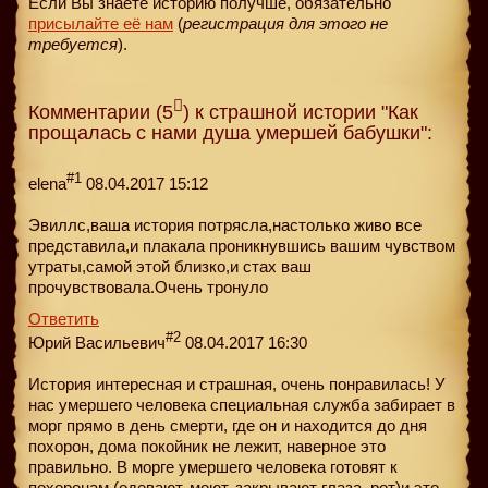
Если Вы знаете историю получше, обязательно
присылайте её нам
(
регистрация для этого не
требуется
).
Комментарии (5
) к страшной истории "Как
прощалась с нами душа умершей бабушки":
#1
elena
08.04.2017 15:12
Эвиллс,ваша история потрясла,настолько живо все
представила,и плакала проникнувшись вашим чувством
утраты,самой этой близко,и стах ваш
прочувствовала.Очень тронуло
Ответить
#2
Юрий Васильевич
08.04.2017 16:30
История интересная и страшная, очень понравилась! У
нас умершего человека специальная служба забирает в
морг прямо в день смерти, где он и находится до дня
похорон, дома покойник не лежит, наверное это
правильно. В морге умершего человека готовят к
похоронам (одевают, моют, закрывают глаза, рот)и это