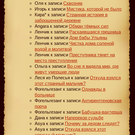
Оля
к записи
Сквозняк
Игорь
к записи
Мистика, которой не было
Кира*
к записи
Странная история в
заброшенной деревне
Angara
к записи
Обман тёмных сил
Ленчик
к записи
Раскаявшаяся грешница
Ленчик
к записи
Дом бабы Ульяны
Ленчик
к записи
Чистка дома соленой
водой и молитвой
Ленчик
к записи
Преступника тянет на
место преступления
Ольга
к записи
Во сне я видела мир, где
живут умершие люди
Леся из Полесья
к записи
Откуда взялся
этот странный мальчик?
Фогельгезанг
к записи
Однажды в
больнице
Фогельгезанг
к записи
Антирентгеновская
порча
Фогельгезанг
к записи
Бабушка-вахтерша
Дана
к записи
Наперекор судьбе
Asya
к записи
Почему за дедом следят?
Asya
к записи
Откуда взялся этот
странный мальчик?