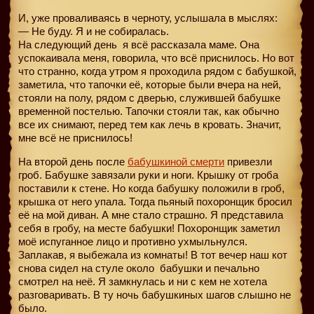
И, уже проваливаясь в черноту, услышала в мыслях:
— Не буду. Я и не собиралась.
На следующий день
я всё рассказала маме. Она
успокаивала меня, говорила, что всё приснилось. Но вот
что странно, когда утром я проходила рядом с бабушкой,
заметила, что тапочки её, которые были вчера на ней,
стояли на полу, рядом с дверью, служившей бабушке
временной постелью. Тапочки стояли так, как обычно
все их снимают, перед тем как лечь в кровать. Значит,
мне всё не приснилось!
На второй день после
бабушкиной смерти
привезли
гроб. Бабушке завязали руки и ноги. Крышку от гроба
поставили к стене. Но когда бабушку положили в гроб,
крышка от него упала. Тогда пьяный похоронщик бросил
её на мой диван. А мне стало страшно. Я представила
себя в гробу, на месте бабушки! Похоронщик заметил
моё испуганное лицо и противно ухмыльнулся.
Заплакав, я выбежала из комнаты! В тот вечер наш кот
снова сидел на стуле около
бабушки и печально
смотрел на неё. Я замкнулась и ни с кем не хотела
разговаривать. В ту ночь бабушкиных шагов слышно не
было.