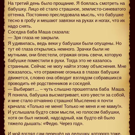
На третий день было прощание. Я боялась смотреть на
бабушку. Лицо её стало страшное, землисто-синеватого
оттенка. Постоянно преследовала мысль, что бабушке
тесно в гробу и мешают завязки на руках и ногах, что их
надо снять.
Соседка баба Маша сказала:
— Зря глаза не закрыли.
Я удивилась, ведь веки у бабушки были опущены. Но
тут её глаза открылись немного. Зрачки были не
мутными, они блестели, отражая огонь свечи, которую
бабушке поместили в руки. Тогда это не казалось
странным. Сейчас не могу найти этому объяснения. Мне
показалось, что отражение огонька в глазах бабушки
движется, словно она обводит взглядом собравшихся
проводить её родственников и соседей.
— Выбирает… – чуть слышно прошептала баба
Маша.
Я поняла, бабушка высматривает, кого увести за собой,
и мне стало отчаянно страшно! Мысленно я почти
кричала: «Только не меня! Только не меня и не маму!».
И услышала будто свои мысли, но голосом бабушки,
хотя он был низкий, надсадный, как будто ей было
тяжело дышать: «Федю. Через год».
И мой взгляд сам перешёл на дедушку, которого тоже,