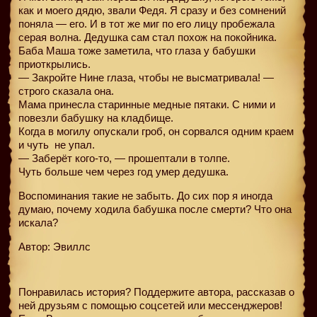
как и моего дядю, звали Федя. Я сразу и без сомнений
поняла — его. И в тот же миг по его лицу пробежала
серая волна. Дедушка сам стал похож на покойника.
Баба Маша тоже заметила, что глаза у бабушки
приоткрылись.
— Закройте Нине глаза, чтобы не высматривала! —
строго сказала она.
Мама принесла старинные медные пятаки. С ними и
повезли бабушку на кладбище.
Когда в могилу опускали гроб, он сорвался одним краем
и чуть
не упал.
— Заберёт кого-то, — прошептали в толпе.
Чуть больше чем через год умер дедушка.
Воспоминания такие не забыть. До сих пор я иногда
думаю, почему ходила бабушка после смерти? Что она
искала?
Автор: Эвиллс
Понравилась история? Поддержите автора, рассказав о
ней друзьям с помощью соцсетей или мессенджеров!