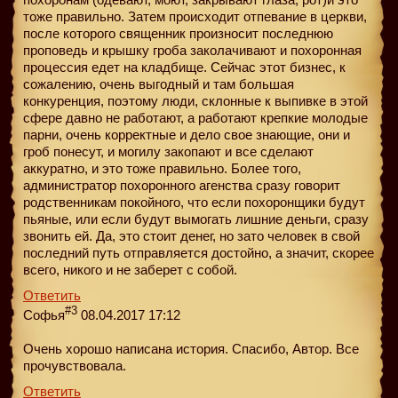
тоже правильно. Затем происходит отпевание в церкви,
после которого священник произносит последнюю
проповедь и крышку гроба заколачивают и похоронная
процессия едет на кладбище. Сейчас этот бизнес, к
сожалению, очень выгодный и там большая
конкуренция, поэтому люди, склонные к выпивке в этой
сфере давно не работают, а работают крепкие молодые
парни, очень корректные и дело свое знающие, они и
гроб понесут, и могилу закопают и все сделают
аккуратно, и это тоже правильно. Более того,
администратор похоронного агенства сразу говорит
родственникам покойного, что если похоронщики будут
пьяные, или если будут вымогать лишние деньги, сразу
звонить ей. Да, это стоит денег, но зато человек в свой
последний путь отправляется достойно, а значит, скорее
всего, никого и не заберет с собой.
Ответить
#3
Софья
08.04.2017 17:12
Очень хорошо написана история. Спасибо, Автор. Все
прочувствовала.
Ответить