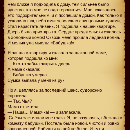
Чем ближе я подходила к дому, тем сильнее было
чувство, что мне не надо торопиться. Мне показалось
это подозрительным, и я поспешила домой. Как только я
ускорила шаг, небо вмиг заволокло свинцовыми тучами,
стал нарастать ливень. Я подошла к нашей квартире.
Дверь была приоткрыта. Сердце предательски сжалось
в холодный комок! Сквозь меня прошла ледяная волна.
И мелькнула мысль: «Бабушка!».
Я зашла в квартиру и сказала заплаканной маме,
которая подошла ко мне:
— Кто-то забыл закрыть дверь.
А мама сказала:
— Бабушка умерла.
Сумка выпала у меня из рук.
Но я, цепляясь за последний шанс, судорожно
спросила:
— Так. Чья?
Мама ответила:
— Наша… Мамочка! — и заплакала.
Слёзы застилали мне глаза. Я, не разуваясь, вбежала в
комнату бабушки. Постель была новой, чистой и ровно
заправленной. Бабушки на ней не было. И тут я