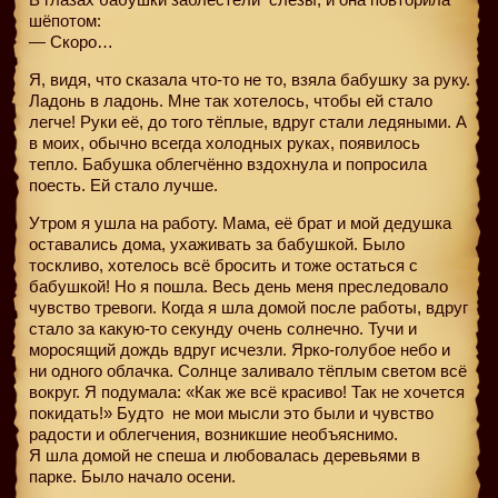
шёпотом:
— Скоро…
Я, видя, что сказала что-то не то, взяла бабушку за руку.
Ладонь в ладонь. Мне так хотелось, чтобы ей стало
легче! Руки её, до того тёплые, вдруг стали ледяными. А
в моих, обычно всегда холодных руках, появилось
тепло. Бабушка облегчённо вздохнула и попросила
поесть. Ей стало лучше.
Утром я ушла на работу. Мама, её брат и мой дедушка
оставались дома, ухаживать за бабушкой. Было
тоскливо, хотелось всё бросить и тоже остаться с
бабушкой! Но я пошла. Весь день меня преследовало
чувство тревоги. Когда я шла домой после работы, вдруг
стало за какую-то секунду очень солнечно. Тучи и
моросящий дождь вдруг исчезли. Ярко-голубое небо и
ни одного облачка. Солнце заливало тёплым светом всё
вокруг. Я подумала: «Как же всё красиво! Так не хочется
покидать!» Будто
не мои мысли это были и чувство
радости и облегчения, возникшие необъяснимо.
Я шла домой не спеша и любовалась деревьями в
парке. Было начало осени.