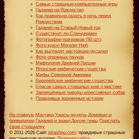
Самые страшные компьютерные игры
Гадание на Рождество
Как правильно гадать в ночь перед
Рождеством
Гадание на Старый Новый год
Существует ли Слендермен
Фотографии призраков (50 шт.)
Фото кукол Monster High
Как выглядят настоящие русалки
Фото огромных пауков
Мифология Древней Греции
Японские мифические существа
Мифы Северной Америки
Европейские мифические существа
Список самых страшных книг о мистике
Запрещённые породы агрессивных собак
Правдивые жизненные истории
На главную
Мистика
Ужасы на ночь
Домовые и
привидения
Гадания и знаки
Другие темы
Прислать
свою страшилку
© 2011-2026 Сайт
strashno.com
: правдивые страшные
мистические истории.
Правила сайта