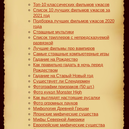
Топ-10 классических фильмов ужасов
Список 10 лучших фильмов ужасов за
2021 год
Подборка лучших фильмов ужасов 2020
года
Страшные мультики
Список триллеров с непредсказуемой
развязкой
Лучшие фильмы про вампиров
Самые страшные компьютерные игры
Гадание на Рождество
Как правильно гадать в ночь перед
Рождеством
Гадание на Старый Новый год
Существует ли Слендермен
Фотографии призраков (50 шт.)
Фото кукол Monster High
Как выглядят настоящие русалки
Фото огромных пауков
Мифология Древней Греции
Японские мифические существа
Мифы Северной Америки
Европейские мифические существа