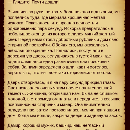
— Глядите! Почти дошли!
Взявшись за руки, не тратя больше слов и дыхания, мы
поплелись туда, где мерцала крошечная желтая
искорка. Показалось, что прошла вечность и
одновременно пара секунд. Искорка превратилась в
небольшое оконце, из которого лился мягкий желтый
свет. Перед нами стоял добротный рубленый дом явно
старинной постройки. Обойдя его, мы оказались у
небольшого крылечка. Поднялись, постучали в
деревянную дверь, вслушиваясь в густой мрак, где
вдали слышался едва различимый лай поисковых
собак. За нами определенно шли, как ни хотелось
верить в то, что мы
все-таки оторвались от погони.
Дверь отворилась, и я на пару секунд прикрыл глаза.
Свет показался очень ярким после почти сплошной
темноты. Женщина, открывшая нам, была не слишком
молодой, в старомодном платье и переднике, в косынке,
повязанной на старинный манер. Она внимательно
оглядела нас, затем посторонилась, молча приглашая в
дом. Когда мы вошли, закрыла дверь и задвинула засов.
Дамир, хороший мужик, башкир, наш негласный