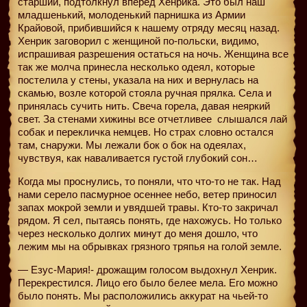
старший, подтолкнул вперед Хенрика. Это был наш
младшенький, молоденький парнишка из Армии
Крайовой, прибившийся к нашему отряду месяц назад.
Хенрик заговорил с женщиной по-польски, видимо,
испрашивая разрешения остаться на ночь. Женщина все
так же молча принесла несколько одеял, которые
постелила у стены, указала на них и вернулась на
скамью, возле которой стояла ручная прялка. Села и
принялась сучить нить. Свеча горела, давая неяркий
свет. За стенами хижины все отчетливее
слышался лай
собак и перекличка немцев. Но страх словно остался
там, снаружи. Мы лежали бок о бок на одеялах,
чувствуя, как наваливается густой глубокий сон…
Когда мы проснулись, то поняли, что что-то не так. Над
нами серело пасмурное осеннее небо, ветер приносил
запах мокрой земли и увядшей травы. Кто-то закричал
рядом. Я сел, пытаясь понять, где нахожусь. Но только
через несколько долгих минут до меня дошло, что
лежим мы на обрывках грязного тряпья на голой земле.
— Езус-Мария!- дрожащим голосом выдохнул Хенрик.
Перекрестился. Лицо его было белее мела. Его можно
было понять. Мы расположились аккурат на чьей-то