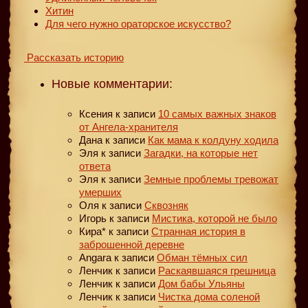
Хитин
Для чего нужно ораторское искусство?
Рассказать историю
Новые комментарии:
Ксения
к записи
10 самых важных знаков
от Ангела-хранителя
Дана
к записи
Как мама к колдуну ходила
Эля
к записи
Загадки, на которые нет
ответа
Эля
к записи
Земные проблемы тревожат
умерших
Оля
к записи
Сквозняк
Игорь
к записи
Мистика, которой не было
Кира*
к записи
Странная история в
заброшенной деревне
Angara
к записи
Обман тёмных сил
Ленчик
к записи
Раскаявшаяся грешница
Ленчик
к записи
Дом бабы Ульяны
Ленчик
к записи
Чистка дома соленой