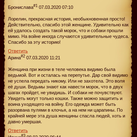
#1
Бронислава
07.03.2020 07:10
Лорелин, прекрасная история, необыкновенная просто!
Действительно, спасибо этой женщине. Удивительно как
ей удалось создать такой морок, что и собаки прошли
мимо. На войне иногда случаются удивительные чудеса.
Спасибо за эту историю!
Ответить
#2
Арина
07.03.2020 11:21
Женщина при жизни в теле человека видимо была
ведьмой. Вот и осталась на перепутье. Дар свой видимо
не успела передать никому. Или не захотела. Это воля
её души. Ведьмы знают как навести морок, что в двух
шагах пройдет, не увидишь. И собаки не почувствуют.
Увидеть могут только кошки. Также можно защитить и
воина уходящего на войну. Его одежда может быть
разорвана пулями в клочья, а на нем ни царапины. По
крайней мере эта душа женщины спасла людей, хоть и
давно умершая.
Ответить
#3