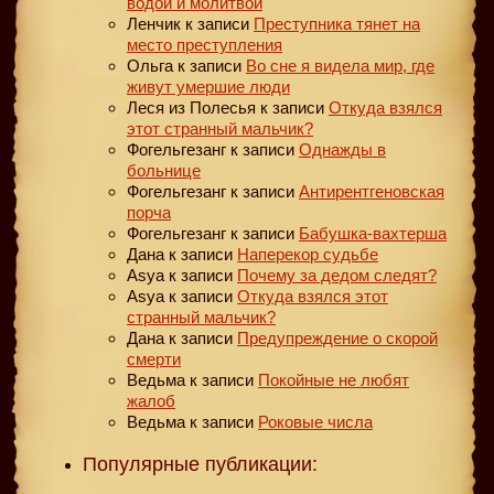
водой и молитвой
Ленчик
к записи
Преступника тянет на
место преступления
Ольга
к записи
Во сне я видела мир, где
живут умершие люди
Леся из Полесья
к записи
Откуда взялся
этот странный мальчик?
Фогельгезанг
к записи
Однажды в
больнице
Фогельгезанг
к записи
Антирентгеновская
порча
Фогельгезанг
к записи
Бабушка-вахтерша
Дана
к записи
Наперекор судьбе
Asya
к записи
Почему за дедом следят?
Asya
к записи
Откуда взялся этот
странный мальчик?
Дана
к записи
Предупреждение о скорой
смерти
Ведьма
к записи
Покойные не любят
жалоб
Ведьма
к записи
Роковые числа
Популярные публикации: