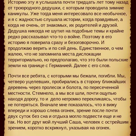
Историю эту я услышала почти тридцать лет тому назад
от троюродного дедушки, с которым проводила зимние
каникулы. Уже тогда меня интересовало все необычное,
и я с жадностью слушала истории, когда правдивые, а
когда не очень, от знакомых, их родителей и друзей.
Дедушка никогда не шутил на подобные темы и крайне
редко рассказывал что-то о войне. Поэтому в его
историю я поверила сразу и безоговорочно. И
продолжаю верить и по сей день. Единственное, о чем
жалею, что не запомнила места дислокации
территориально, но предполагаю, что это были польские
земли на границе с Германией. Далее с его слов.
Почти все ребята, с которыми мы бежали, погибли. Мы,
четверо уцелевших, пробирались в сторону ближайших
деревень через пролесок и болота, по пересеченной
местности. Стемнело, а мы все шли, почти ощупью
находя дорогу, то и
дело негромко перекликаясь, чтобы
не потеряться. Вначале мне показалось, что я вижу
впереди и хорошо слева огонек, зрение после почти
двух суток без сна и отдыха могло подвести еще и не
так. Но вот друг мой лучший Саша, человек с острейшим
зрением, коротко вскрикнул, указывая на огонек.