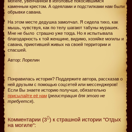
могиле, увенчанной в изголовье покосившимся
каменным крестом. А одеялами и подстилками нам были
обрывки савана.
На этом месте дедушка замолчал. Я сидела тихо, как
мышь, чувствуя, как по телу шагают табуны мурашек.
Мне не было
страшно уже тогда. Но я испытывала
благодарность к той женщине, видимо, хозяйке могилы и
савана, приютившей живых на своей территории и
спасшей.
Автор: Лорелин
Понравилась история? Поддержите автора, рассказав о
ней друзьям с помощью соцсетей или мессенджеров!
Если Вы знаете историю получше, обязательно
присылайте её нам
(
регистрация для этого не
требуется
).
Комментарии (3
) к страшной истории "Отдых
на могиле":