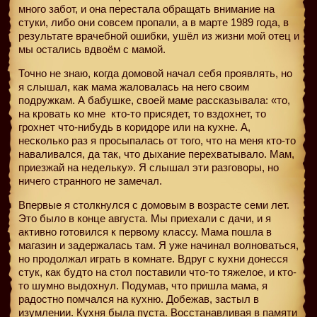
много забот, и она перестала обращать внимание на
стуки, либо они совсем пропали, а в марте 1989 года, в
результате врачебной ошибки, ушёл из жизни мой отец и
мы остались вдвоём с мамой.
Точно не знаю, когда домовой начал себя проявлять, но
я слышал, как мама жаловалась на него своим
подружкам. А бабушке, своей маме рассказывала: «то,
на кровать ко мне
кто-то присядет, то вздохнет, то
грохнет что-нибудь в коридоре или на кухне. А,
несколько раз я просыпалась от того, что на меня кто-то
наваливался, да так, что дыхание перехватывало. Мам,
приезжай на недельку». Я слышал эти разговоры, но
ничего странного не замечал.
Впервые я столкнулся с домовым в возрасте семи лет.
Это было в конце августа. Мы приехали с дачи, и я
активно готовился к первому классу. Мама пошла в
магазин и задержалась там. Я уже начинал волноваться,
но продолжал играть в комнате. Вдруг с кухни донесся
стук, как будто на стол поставили что-то тяжелое, и кто-
то шумно выдохнул. Подумав, что пришла мама, я
радостно помчался на кухню. Добежав, застыл в
изумлении. Кухня была пуста. Восстанавливая в памяти