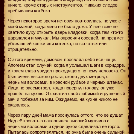
ничего, кроме старых инструментов. Никаких следов
пребывания котёнка.
Через некоторое время история повторилась, но уже с
моей мамой, когда меня не было дома. У неё тоже не
хватило духу открыть дверь кладовки, когда там кто-то
царапался и мяукал. Мы опросили соседей, на предмет
убежавшей кошки или котенка, но все ответили
отрицательно.
С этого времени, домовой
проявлял себя всё чаще.
Апогеем стал случай, когда я услышал шаги в коридоре,
и краем глаза увидел проходящего по нему человека. Он
был очень высокого роста, около двух метров, с
чёрными волосами, в красной рубахе и черных штанах.
Лица не рассмотрел, когда повернул голову, он уже
прошёл на кухню. Я схватил свой любимый игрушечный
меч и побежал за ним. Ожидаемо, на кухне никого не
оказалось.
Через пару дней мама проснулась оттого, что её душат.
Над её кроватью наклонился высокий мужчина с
чёрными волосами и одной рукой сдавливал её горло.
Пыталась сопротивляться, но рука была очень сильной.