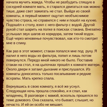
начала мучить жажда. Чтобы не разбудить спящую в
соседней комнате мать, я старался двигаться как можно
тише, даже свет зажигать не стал. Выйдя из своей
комнаты, в первый момент ощутил необъяснимое
чувство страха, но справился с ним и пошёл на кухню.
Подошёл к столу, взял с него фильтр с водой. Другой
рукой стал шарить на полке в поисках стакана. Внезапно
услышал звук шагов из коридора, затем тихий вздох.
Ещё через мгновенье почувствовал, как кто-то смотрит
мне в спину.
Как раз в этот момент, стакан попался мне под
руку. Я
налил в него воды из фильтра, попил и лишь потом
повернулся. Передо мной никого не было. Поставив
стакан на стол, я на цыпочках прошёл к комнате матери.
Около двери я затаил дыхание и прислушался. Из
комнаты доносилось только посапывание и редкие
всхрапы. Мать крепко спала.
Вернувшись в свою комнату, я всё же уснул.
Следующая ночь прошла спокойно, и я спал, как
младенец. В разговоре с мамой, вскользь прошелся по
теме домового. Она сказала, что бывает, слышит, но
нечасто. И ей он особо не мешает.