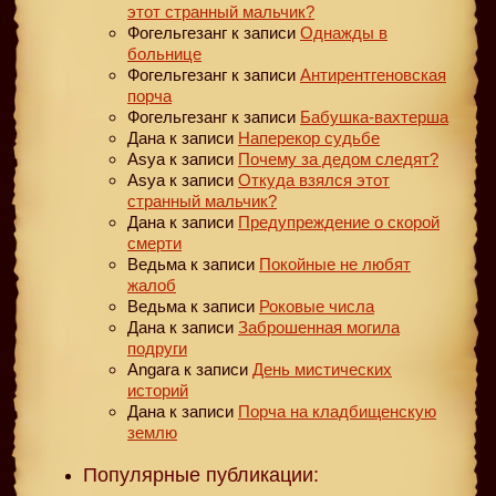
этот странный мальчик?
Фогельгезанг
к записи
Однажды в
больнице
Фогельгезанг
к записи
Антирентгеновская
порча
Фогельгезанг
к записи
Бабушка-вахтерша
Дана
к записи
Наперекор судьбе
Asya
к записи
Почему за дедом следят?
Asya
к записи
Откуда взялся этот
странный мальчик?
Дана
к записи
Предупреждение о скорой
смерти
Ведьма
к записи
Покойные не любят
жалоб
Ведьма
к записи
Роковые числа
Дана
к записи
Заброшенная могила
подруги
Angara
к записи
День мистических
историй
Дана
к записи
Порча на кладбищенскую
землю
Популярные публикации: