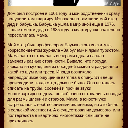
Дом был построен в 1961 году и мои родственники сразу
получили там квартиру. Изначально там жили мой отец,
дед и бабушка. Бабушка ушла в мир иной еще в 1976.
После смерти деда в 1985 году в квартиру окончательно
переселилась мама.
Мой отец был профессором Бауманского института,
корреспондентом журнала «За рулем» и ярым туристом.
Мама часто оставалась вечерами одна и начала
замечать разные странности. Бывало, что посуда
звякала на кухне, или из соседней комнаты раздавался
какой-то шум или треск. Иногда возникало
непреодолимое ощущение взгляда в спину. Эти вещи
происходили, когда отца дома не было. Она пыталась
списать на трубы, соседей и прочие звуки
многоквартирного дома, но всё равно оставались поводы
для размышлений и страхов. Мама, в юности уже
встречалась с необъяснимыми явлениями, но это было
в сельской местности. А о существовании домового
или
полтергейста в квартирах многоэтажки слышать не
приходилось.