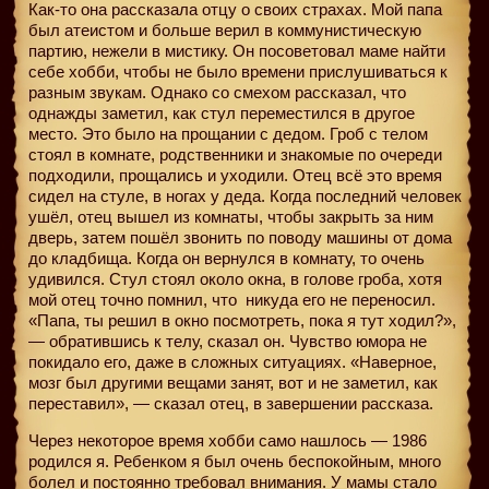
Как-то она рассказала отцу о своих страхах. Мой папа
был атеистом и больше верил в коммунистическую
партию, нежели в мистику. Он посоветовал маме найти
себе хобби, чтобы не было времени прислушиваться к
разным звукам. Однако со смехом рассказал, что
однажды заметил, как стул переместился в другое
место. Это было на прощании с дедом. Гроб с телом
стоял в комнате, родственники и знакомые по очереди
подходили, прощались и уходили. Отец всё это время
сидел на стуле, в ногах у деда. Когда последний человек
ушёл, отец вышел из комнаты, чтобы закрыть за ним
дверь, затем пошёл звонить по поводу машины от дома
до кладбища. Когда он вернулся в комнату, то очень
удивился. Стул стоял около окна, в голове гроба, хотя
мой отец точно помнил, что
никуда его не переносил.
«Папа, ты решил в окно посмотреть, пока я тут ходил?»,
— обратившись к телу, сказал он. Чувство юмора не
покидало его, даже в сложных ситуациях. «Наверное,
мозг был другими вещами занят, вот и не заметил, как
переставил», — сказал отец, в завершении рассказа.
Через некоторое время хобби само нашлось — 1986
родился я. Ребенком я был очень беспокойным, много
болел и постоянно требовал внимания. У мамы стало