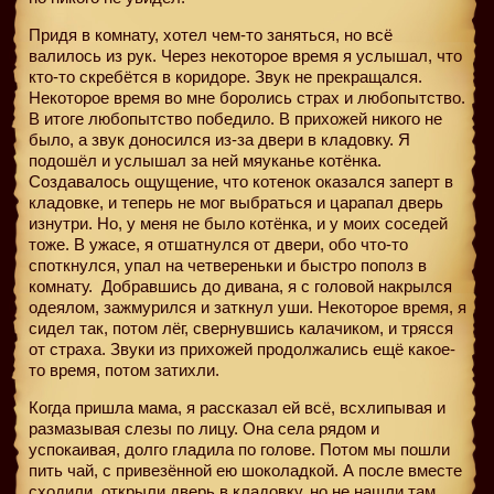
Придя в комнату, хотел чем-то заняться, но всё
валилось из рук. Через некоторое время я услышал, что
кто-то скребётся в коридоре. Звук не прекращался.
Некоторое время во мне боролись страх и любопытство.
В итоге любопытство победило. В прихожей никого не
было, а звук доносился из-за двери в кладовку. Я
подошёл и услышал за ней мяуканье котёнка.
Создавалось ощущение, что котенок оказался заперт в
кладовке, и теперь не мог выбраться и царапал дверь
изнутри. Но, у меня не было котёнка, и у моих соседей
тоже. В ужасе, я отшатнулся от двери, обо что-то
споткнулся, упал на четвереньки и быстро пополз в
комнату.
Добравшись до дивана, я с головой накрылся
одеялом, зажмурился и заткнул уши. Некоторое время, я
сидел так, потом лёг, свернувшись калачиком, и трясся
от страха. Звуки из прихожей продолжались ещё какое-
то время, потом затихли.
Когда пришла мама, я рассказал ей всё, всхлипывая и
размазывая слезы по лицу. Она села рядом и
успокаивая, долго гладила по голове. Потом мы пошли
пить чай, с привезённой ею шоколадкой. А после вместе
сходили, открыли дверь в кладовку, но не нашли там