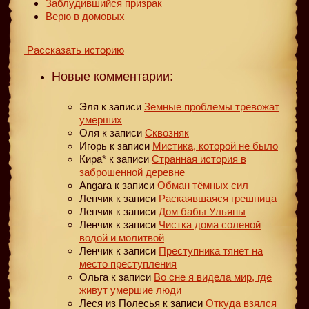
Заблудившийся призрак
Верю в домовых
Рассказать историю
Новые комментарии:
Эля
к записи
Земные проблемы тревожат
умерших
Оля
к записи
Сквозняк
Игорь
к записи
Мистика, которой не было
Кира*
к записи
Странная история в
заброшенной деревне
Angara
к записи
Обман тёмных сил
Ленчик
к записи
Раскаявшаяся грешница
Ленчик
к записи
Дом бабы Ульяны
Ленчик
к записи
Чистка дома соленой
водой и молитвой
Ленчик
к записи
Преступника тянет на
место преступления
Ольга
к записи
Во сне я видела мир, где
живут умершие люди
Леся из Полесья
к записи
Откуда взялся