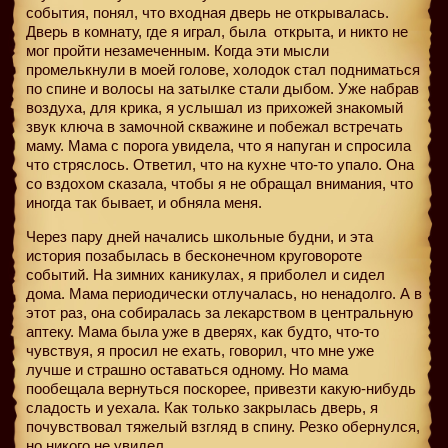
события, понял, что входная дверь не открывалась.
Дверь в комнату, где я играл, была
открыта, и никто не
мог пройти незамеченным. Когда эти мысли
промелькнули в моей голове, холодок стал подниматься
по спине и волосы на затылке стали дыбом. Уже набрав
воздуха, для крика, я услышал из прихожей знакомый
звук ключа в замочной скважине и побежал встречать
маму. Мама с порога увидела, что я напуган и спросила
что стряслось. Ответил, что на кухне что-то упало. Она
со вздохом сказала, чтобы я не обращал внимания, что
иногда так бывает, и обняла меня.
Через пару дней начались школьные будни, и эта
история позабылась в бесконечном круговороте
событий. На зимних каникулах, я приболел и сидел
дома. Мама периодически отлучалась, но ненадолго. А в
этот раз, она собиралась за лекарством в центральную
аптеку. Мама была уже в дверях, как будто, что-то
чувствуя, я просил не ехать, говорил, что мне уже
лучше и страшно оставаться одному. Но мама
пообещала вернуться поскорее, привезти какую-нибудь
сладость и уехала. Как только закрылась дверь, я
почувствовал тяжелый взгляд в спину. Резко обернулся,
но никого не увидел.