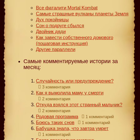
Все фаталити Mortal Kombat
Самые страшные вулканы планеты Земля
Дух покойницы
Сон о подруге сбылся
Двойник дяди
Как завести собственного домового
(пошаговая инструкция)
Другие параллели
Самые комментируемые истории за
месяц:
Случайность или предупреждение?
3 комментария
Как я вымолила маму у смерти
2 комментария
Откуда взялся этот странный мальчик?
2 комментария
Родовая программа
1 комментарий
Боюсь таких снов
1 комментарий
Бабушка знала, что завтра умрет
1 комментарий