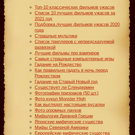
Топ-10 классических фильмов ужасов
Список 10 лучших фильмов ужасов за
2021 год
Подборка лучших фильмов ужасов 2020
года
Страшные мультики
Список триллеров с непредсказуемой
развязкой
Лучшие фильмы про вампиров
Самые страшные компьютерные игры
Гадание на Рождество
Как правильно гадать в ночь перед
Рождеством
Гадание на Старый Новый год
Существует ли Слендермен
Фотографии призраков (50 шт.)
Фото кукол Monster High
Как выглядят настоящие русалки
Фото огромных пауков
Мифология Древней Греции
Японские мифические существа
Мифы Северной Америки
Европейские мифические существа