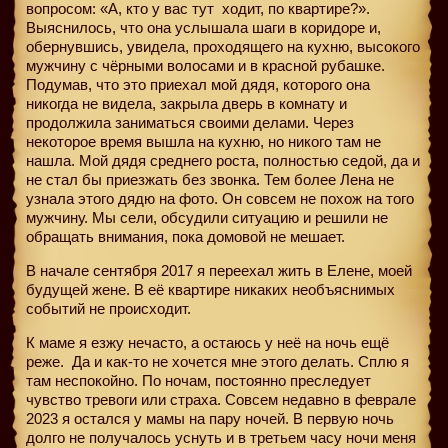
вопросом: «А, кто у вас тут
ходит, по квартире?».
Выяснилось, что она услышала шаги в коридоре и,
обернувшись, увидела, проходящего на кухню, высокого
мужчину с чёрными волосами и в красной рубашке.
Подумав, что это приехал мой дядя, которого она
никогда не видела, закрыла дверь в комнату и
продолжила заниматься своими делами. Через
некоторое время вышла на кухню, но никого там не
нашла. Мой дядя среднего роста, полностью седой, да и
не стал бы приезжать без звонка. Тем более Лена не
узнала этого дядю на фото. Он совсем не похож на того
мужчину. Мы сели, обсудили ситуацию и решили не
обращать внимания, пока домовой не мешает.
В начале сентября 2017 я переехал жить в Елене, моей
будущей жене. В её квартире никаких необъяснимых
событий не происходит.
К маме я езжу нечасто, а остаюсь у неё на ночь ещё
реже.
Да и как-то не хочется мне этого делать. Сплю я
там неспокойно. По ночам, постоянно преследует
чувство тревоги или страха. Совсем недавно в феврале
2023 я остался у мамы на пару ночей. В первую ночь
долго не получалось уснуть и в третьем часу ночи меня