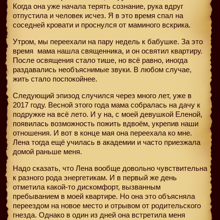
Когда она уже начала терять сознание, рука вдруг
отпустила и человек исчез. Я в это время спал на
соседней кровати и проснулся от маминого вскрика.
Утром, мы переехали на пару недель к бабушке. За это
время
мама нашла священника, и он освятил квартиру.
После освящения стало тише, но всё равно, иногда
раздавались необъяснимые звуки. В любом случае,
жить стало поспокойнее.
Следующий эпизод случился через много лет, уже в
2017 году. Весной этого года мама собралась на дачу к
подружке на всё лето. И у на, с моей девушкой Еленой,
появилась возможность пожить вдвоём, укрепив наши
отношения. И вот в конце мая она переехала ко мне.
Лена тогда ещё училась в академии и часто приезжала
домой раньше меня.
Надо сказать, что Лена вообще довольно чувствительна
к разного рода энергетикам. И в первый же день
отметила какой-то дискомфорт, вызванным
пребыванием в моей квартире. Но она это объясняла
переездом на новое место и отрывом от родительского
гнезда. Однако в один из дней она встретила меня