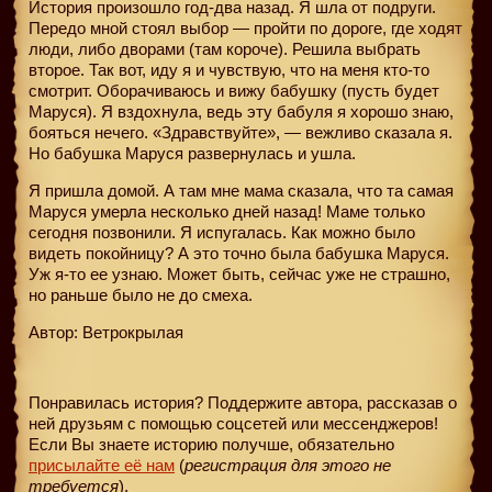
История произошло год-два назад. Я шла от подруги.
Передо мной стоял выбор — пройти по дороге, где ходят
люди, либо дворами (там короче). Решила выбрать
второе. Так вот, иду я и чувствую, что на меня кто-то
смотрит. Оборачиваюсь и вижу бабушку (пусть будет
Маруся). Я вздохнула, ведь эту бабуля я хорошо знаю,
бояться нечего. «Здравствуйте», — вежливо сказала я.
Но бабушка Маруся развернулась и ушла.
Я пришла домой. А там мне мама сказала, что та самая
Маруся умерла несколько дней назад! Маме только
сегодня позвонили. Я испугалась. Как можно было
видеть покойницу? А это точно была бабушка Маруся.
Уж я-то ее узнаю. Может быть, сейчас уже не страшно,
но раньше было не до смеха.
Автор: Ветрокрылая
Понравилась история? Поддержите автора, рассказав о
ней друзьям с помощью соцсетей или мессенджеров!
Если Вы знаете историю получше, обязательно
присылайте её нам
(
регистрация для этого не
требуется
).