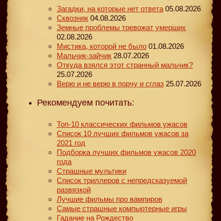
Загадки, на которые нет ответа
05.08.2026
Сквозняк
04.08.2026
Земные проблемы тревожат умерших
02.08.2026
Мистика, которой не было
01.08.2026
Мальчик-зайчик
28.07.2026
Откуда взялся этот странный мальчик?
25.07.2026
Верю и не верю в порчу и сглаз
25.07.2026
Рекомендуем почитать:
Топ-10 классических фильмов ужасов
Список 10 лучших фильмов ужасов за
2021 год
Подборка лучших фильмов ужасов 2020
года
Страшные мультики
Список триллеров с непредсказуемой
развязкой
Лучшие фильмы про вампиров
Самые страшные компьютерные игры
Гадание на Рождество