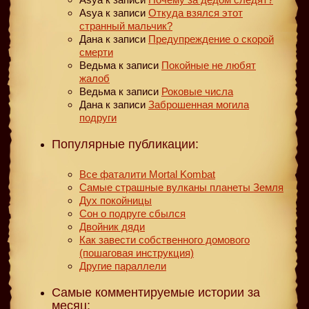
Asya
к записи
Откуда взялся этот
странный мальчик?
Дана
к записи
Предупреждение о скорой
смерти
Ведьма
к записи
Покойные не любят
жалоб
Ведьма
к записи
Роковые числа
Дана
к записи
Заброшенная могила
подруги
Популярные публикации:
Все фаталити Mortal Kombat
Самые страшные вулканы планеты Земля
Дух покойницы
Сон о подруге сбылся
Двойник дяди
Как завести собственного домового
(пошаговая инструкция)
Другие параллели
Самые комментируемые истории за
месяц: