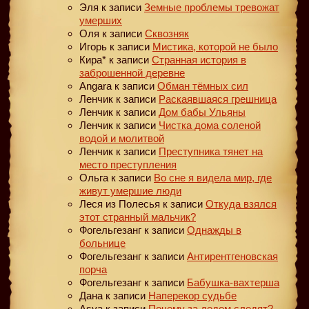
Эля
к записи
Земные проблемы тревожат
умерших
Оля
к записи
Сквозняк
Игорь
к записи
Мистика, которой не было
Кира*
к записи
Странная история в
заброшенной деревне
Angara
к записи
Обман тёмных сил
Ленчик
к записи
Раскаявшаяся грешница
Ленчик
к записи
Дом бабы Ульяны
Ленчик
к записи
Чистка дома соленой
водой и молитвой
Ленчик
к записи
Преступника тянет на
место преступления
Ольга
к записи
Во сне я видела мир, где
живут умершие люди
Леся из Полесья
к записи
Откуда взялся
этот странный мальчик?
Фогельгезанг
к записи
Однажды в
больнице
Фогельгезанг
к записи
Антирентгеновская
порча
Фогельгезанг
к записи
Бабушка-вахтерша
Дана
к записи
Наперекор судьбе
Asya
к записи
Почему за дедом следят?