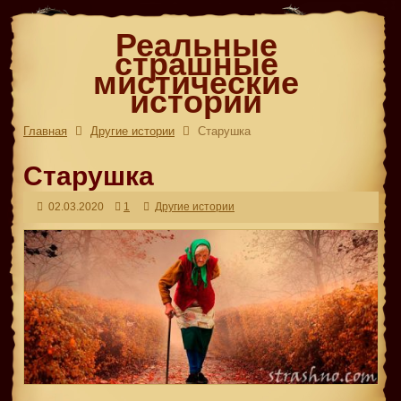
Реальные
страшные
мистические
истории
Главная
Другие истории
Старушка
Старушка
02.03.2020
1
Другие истории