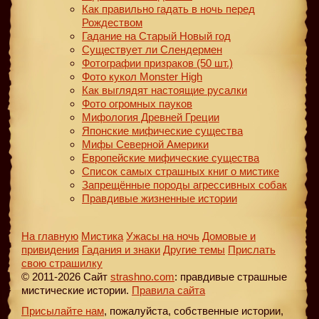
Как правильно гадать в ночь перед
Рождеством
Гадание на Старый Новый год
Существует ли Слендермен
Фотографии призраков (50 шт.)
Фото кукол Monster High
Как выглядят настоящие русалки
Фото огромных пауков
Мифология Древней Греции
Японские мифические существа
Мифы Северной Америки
Европейские мифические существа
Список самых страшных книг о мистике
Запрещённые породы агрессивных собак
Правдивые жизненные истории
На главную
Мистика
Ужасы на ночь
Домовые и
привидения
Гадания и знаки
Другие темы
Прислать
свою страшилку
© 2011-2026 Сайт
strashno.com
: правдивые страшные
мистические истории.
Правила сайта
Присылайте нам
, пожалуйста, собственные истории,