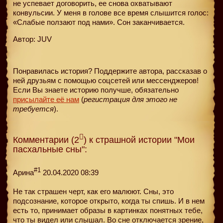
не успевает договорить, ее снова охватывают
конвульсии. У меня в голове все время слышится голос:
«Слабые ползают под нами». Сон заканчивается.
Автор: JUV
Понравилась история? Поддержите автора, рассказав о
ней друзьям с помощью соцсетей или мессенджеров!
Если Вы знаете историю получше, обязательно
присылайте её нам
(
регистрация для этого не
требуется
).
Комментарии (2
) к страшной истории "Мои
пасхальные сны":
#1
Арина
20.04.2020 08:39
Не так страшен черт, как его малюют. Сны, это
подсознание, которое открыто, когда ты спишь. И в нем
есть то, принимает образы в картинках понятных тебе,
что ты видел или слышал. Во сне отключается зрение,