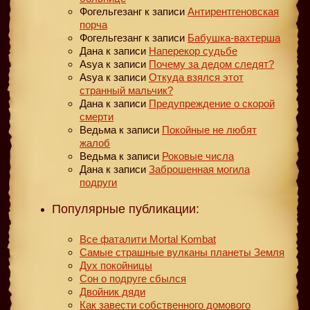
Фогельгезанг
к записи
Антирентгеновская
порча
Фогельгезанг
к записи
Бабушка-вахтерша
Дана
к записи
Наперекор судьбе
Asya
к записи
Почему за дедом следят?
Asya
к записи
Откуда взялся этот
странный мальчик?
Дана
к записи
Предупреждение о скорой
смерти
Ведьма
к записи
Покойные не любят
жалоб
Ведьма
к записи
Роковые числа
Дана
к записи
Заброшенная могила
подруги
Популярные публикации:
Все фаталити Mortal Kombat
Самые страшные вулканы планеты Земля
Дух покойницы
Сон о подруге сбылся
Двойник дяди
Как завести собственного домового