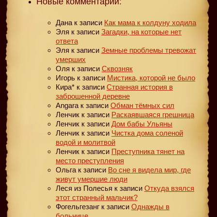
Новые комментарии:
Дана
к записи
Как мама к колдуну ходила
Эля
к записи
Загадки, на которые нет
ответа
Эля
к записи
Земные проблемы тревожат
умерших
Оля
к записи
Сквозняк
Игорь
к записи
Мистика, которой не было
Кира*
к записи
Странная история в
заброшенной деревне
Angara
к записи
Обман тёмных сил
Ленчик
к записи
Раскаявшаяся грешница
Ленчик
к записи
Дом бабы Ульяны
Ленчик
к записи
Чистка дома соленой
водой и молитвой
Ленчик
к записи
Преступника тянет на
место преступления
Ольга
к записи
Во сне я видела мир, где
живут умершие люди
Леся из Полесья
к записи
Откуда взялся
этот странный мальчик?
Фогельгезанг
к записи
Однажды в
больнице