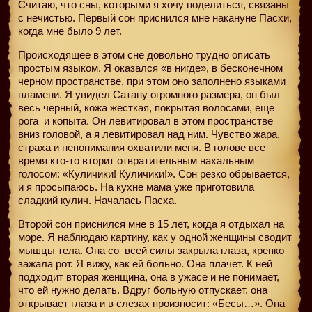
Считаю, что сны, которыми я хочу поделиться, связаны
с нечистью. Первый сон приснился мне накануне Пасхи,
когда мне было 9 лет.
Происходящее в этом сне довольно трудно описать
простым языком. Я оказался «в нигде», в бесконечном
черном пространстве, при этом оно заполнено языками
пламени. Я увидел Сатану огромного размера, он был
весь черный, кожа жесткая, покрытая волосами, еще
рога и копыта. Он левитировал в этом пространстве
вниз головой, а я левитировал над ним. Чувство жара,
страха и непонимания охватили меня. В голове все
время кто-то вторит отвратительным нахальным
голосом: «Куличики! Куличики!». Сон резко обрывается,
и я просыпаюсь. На кухне мама уже приготовила
сладкий кулич. Началась Пасха.
Второй сон приснился мне в 15 лет, когда я отдыхал на
море. Я наблюдаю картину, как у одной женщины сводит
мышцы тела. Она со
всей силы закрыла глаза, крепко
зажала рот. Я вижу, как ей больно. Она плачет. К ней
подходит вторая женщина, она в ужасе и не понимает,
что ей нужно делать. Вдруг больную отпускает, она
открывает глаза и в слезах произносит: «Бесы…». Она