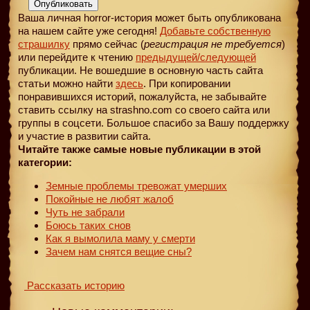
Опубликовать
Ваша личная horror-история может быть опубликована
на нашем сайте уже сегодня!
Добавьте собственную
страшилку
прямо сейчас (
регистрация не требуется
)
или перейдите к чтению
предыдущей
/следующей
публикации. Не вошедшие в основную часть сайта
статьи можно найти
здесь
. При копировании
понравившихся историй, пожалуйста, не забывайте
ставить ссылку на strashno.com со своего сайта или
группы в соцсети. Большое спасибо за Вашу поддержку
и участие в развитии сайта.
Читайте также самые новые публикации в этой
категории:
Земные проблемы тревожат умерших
Покойные не любят жалоб
Чуть не забрали
Боюсь таких снов
Как я вымолила маму у смерти
Зачем нам снятся вещие сны?
Рассказать историю