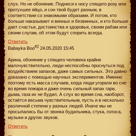
слух. Но не обоняние. Поднеси к носу спящего розу или
протухшее яйцо, и сон твой будет разным, в
соответствии со знакомыми образами. И потом, кто
больше наказывает и винных и безвинных, и кто больше
дает счастья, достоинства и здоровья, своим рабам или
своим слугам, об этом будут спорить всегда.
Ответить
#2
Babayka Boo
24.05.2020 15:45
Арина, обоняние у спящего человека крайне
малочувствительно, люди неспособны проснуться под
воздействием запахов, даже самых сильных. Это давно
доказано с помощью научных экспериментов. Именно
поэтому есть масса случаев, когда люди угорали во сне
во время пожара и даже очень сильный запах гари,
дыма, газа их не будил. А слух во время сна, наоборот,
остаётся весьма чувствительным, пусть и в несколько
различной степени у разных людей. Иначе мы не
просыпались бы от звонка будильника, стука, голоса,
музыки и других звуков.
Ответить