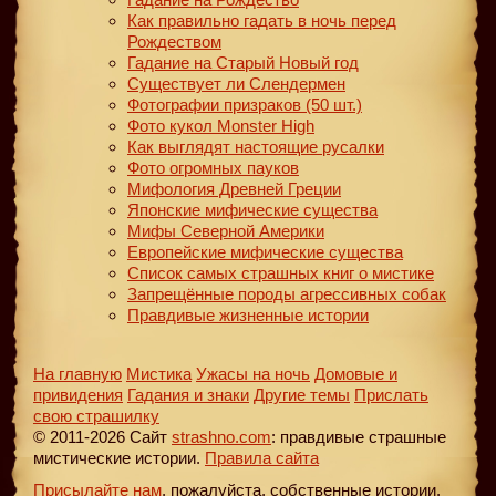
Как правильно гадать в ночь перед
Рождеством
Гадание на Старый Новый год
Существует ли Слендермен
Фотографии призраков (50 шт.)
Фото кукол Monster High
Как выглядят настоящие русалки
Фото огромных пауков
Мифология Древней Греции
Японские мифические существа
Мифы Северной Америки
Европейские мифические существа
Список самых страшных книг о мистике
Запрещённые породы агрессивных собак
Правдивые жизненные истории
На главную
Мистика
Ужасы на ночь
Домовые и
привидения
Гадания и знаки
Другие темы
Прислать
свою страшилку
© 2011-2026 Сайт
strashno.com
: правдивые страшные
мистические истории.
Правила сайта
Присылайте нам
, пожалуйста, собственные истории,