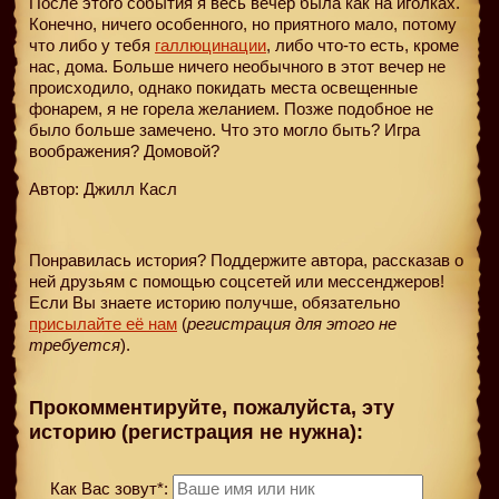
После этого события я весь вечер была как на иголках.
Конечно, ничего особенного, но приятного мало, потому
что либо у тебя
галлюцинации
, либо что-то есть, кроме
нас, дома. Больше ничего необычного в этот вечер не
происходило, однако покидать места освещенные
фонарем, я не горела желанием. Позже подобное не
было больше замечено. Что это могло быть? Игра
воображения? Домовой?
Автор: Джилл Касл
Понравилась история? Поддержите автора, рассказав о
ней друзьям с помощью соцсетей или мессенджеров!
Если Вы знаете историю получше, обязательно
присылайте её нам
(
регистрация для этого не
требуется
).
Прокомментируйте, пожалуйста, эту
историю (регистрация не нужна):
Как Вас зовут*: