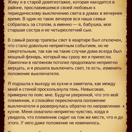
Живу я в старой девятиэтажке, которая находится в
районе, прославившемся своей любовью к
периодическому выключению света в домах в вечернее
время. В один из таких вечеров вся наша семья
собралась за столом, а именно — я, бабушка, моя
старшая сестра и ее четырехлетний сын.
В самый разгар трапезы свет в квартире был отключен,
что стало довольно неприятным событием, но не
смертельным, так как на такие случаи дома всегда был
мощный фонарь, который мы сразу же и принесли.
Лампочки в натяжном потолке продолжали неприятно
мерцать, и я решила выключить свет, те есть, изменить
положение выключателя.
Я подошла к выходу из кухни и заметила, как между
мной и стеной проскользнула тень. Невысокая,
примерно по пояс мне. Будучи уверенной, что это мой
племянник, я спокойно переключила положение
выключателя и развернулась обратно по направлению
к
кухне. Меня охватило неприятно чувство, когда я
увидела, что племянник сидит на том же месте, что и до
этого. У него даже положение не изменилось.