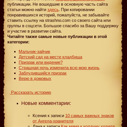
публикации. Не вошедшие в основную часть сайта
статьи можно найти
здесь
. При копировании
понравившихся историй, пожалуйста, не забывайте
ставить ссылку на strashno.com со своего сайта или
группы в соцсети. Большое спасибо за Вашу поддержку
и участие в развитии сайта.
Читайте также самые новые публикации в этой
категории:
Мальчик-зайчик
Детский сад на месте кладбища
Призрак или видение?
Страшная ночь изменила всю мою жизнь
Заблудившийся призрак
Верю в домовых
Рассказать историю
Новые комментарии:
Ксения
к записи
10 самых важных знаков
от Ангела-хранителя
Дана
к записи
Как мама к колдуну ходила