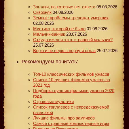
Загадки, на которые нет ответа
05.08.2026
Сквозняк
04.08.2026
Земные проблемы тревожат умерших
02.08.2026
Мистика, которой не было
01.08.2026
Мальчик-зайчик
28.07.2026
Откуда взялся этот странный мальчик?
25.07.2026
Верю и не верю в порчу и сглаз
25.07.2026
Рекомендуем почитать:
Топ-10 классических фильмов ужасов
Список 10 лучших фильмов ужасов за
2021 год
Подборка лучших фильмов ужасов 2020
года
Страшные мультики
Список триллеров с непредсказуемой
развязкой
Лучшие фильмы про вампиров
Самые страшные компьютерные игры
Гадание на Рождество