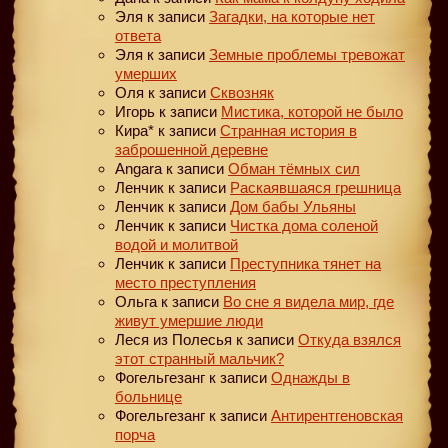
Эля
к записи
Загадки, на которые нет
ответа
Эля
к записи
Земные проблемы тревожат
умерших
Оля
к записи
Сквозняк
Игорь
к записи
Мистика, которой не было
Кира*
к записи
Странная история в
заброшенной деревне
Angara
к записи
Обман тёмных сил
Ленчик
к записи
Раскаявшаяся грешница
Ленчик
к записи
Дом бабы Ульяны
Ленчик
к записи
Чистка дома соленой
водой и молитвой
Ленчик
к записи
Преступника тянет на
место преступления
Ольга
к записи
Во сне я видела мир, где
живут умершие люди
Леся из Полесья
к записи
Откуда взялся
этот странный мальчик?
Фогельгезанг
к записи
Однажды в
больнице
Фогельгезанг
к записи
Антирентгеновская
порча