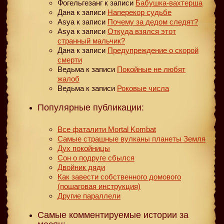
Фогельгезанг
к записи
Бабушка-вахтерша
Дана
к записи
Наперекор судьбе
Asya
к записи
Почему за дедом следят?
Asya
к записи
Откуда взялся этот
странный мальчик?
Дана
к записи
Предупреждение о скорой
смерти
Ведьма
к записи
Покойные не любят
жалоб
Ведьма
к записи
Роковые числа
Популярные публикации:
Все фаталити Mortal Kombat
Самые страшные вулканы планеты Земля
Дух покойницы
Сон о подруге сбылся
Двойник дяди
Как завести собственного домового
(пошаговая инструкция)
Другие параллели
Самые комментируемые истории за