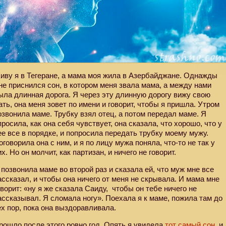
иву я в Тегеране, а мама моя жила в Азербайджане. Однажды
не приснился сон, в котором меня звала мама, а между нами
ыла длинная дорога. Я через эту длинную дорогу вижу свою
ать, она меня зовет по имени и говорит, чтобы я пришла. Утром
озвонила маме. Трубку взял отец, а потом передал маме. Я
просила, как она себя чувствует, она сказала, что хорошо, что у
ее все в порядке, и попросила передать трубку моему мужу.
оговорила она с ним, и я по лицу мужа поняла, что-то не так у
их. Но он молчит, как партизан, и ничего не говорит.
 позвонила маме во второй раз и сказала ей, что муж мне все
ассказал, и чтобы она ничего от меня не скрывала. И мама мне
оворит: «ну я же сказала Саиду,
чтобы он тебе ничего не
ассказывал. Я сломала ногу». Поехала я к маме, пожила там до
ех пор, пока она выздоравливала.
рошло после этого ровно год. Опять я увидела
тот самый сон
, и