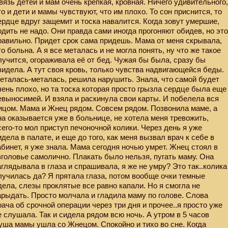
вязь детей и мам очень крепкая, кровная. Ничего удивительного
то и дети и мамы чувствуют, что им плохо. То сон приснится, то
ердце вдруг защемит и тоска навалится. Когда зовут умершие,
одить не надо. Они правда сами иногда прогоняют обидев, но эт
равильно. Придет срок сама придешь. Мама от меня скрывала,
то больна. А я все металась и не могла понять, ну что же такое
лучится, огораживала её от бед. Чужая бы была, сразу бы
видела. А тут своя кровь, только чувства надвигающейся беды.
еталась-металась, решила нарушить. Знала, что самой будет
чень плохо, но та тоска которая просто грызла сердце была еще
евыносимей. И взяла и раскинула свои карты. И побелела вся
ицом. Мама и Жнец рядом. Совсем рядом. Позвонила маме, а
на оказывается уже в больнице, не хотела меня тревожить,
сего-то мол приступ печоночной колики. Через день я уже
идела в палате, и еще до того, как меня вызвал врач к себе в
абинет, я уже знала. Мама сегодня ночью умрет. Жнец стоял в
зголовье самолично. Плакать было нельзя, пугать маму. Она
аглядывала в глаза и спрашивала, я же не умру? Это так..колика
лучилась да? Я прятала глаза, потом вообще очки темные
дела, слезы проклятые все равно капали. Но я смогла не
арыдать. Просто молчала и гладила маму по голове. Слова
рача об срочной операции через три дня и прочее..я просто уже
е слушала. Так и сидела рядом всю ночь. А утром в 5 часов
уша мамы ушла со Жнецом. Спокойно и тихо во сне. Когда