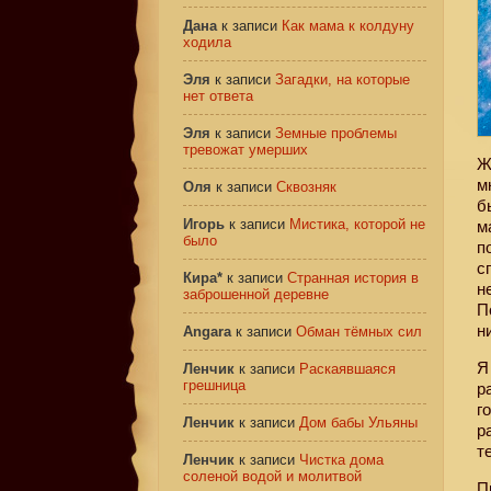
Дана
к записи
Как мама к колдуну
ходила
Эля
к записи
Загадки, на которые
нет ответа
Эля
к записи
Земные проблемы
тревожат умерших
Ж
м
Оля
к записи
Сквозняк
б
Игорь
к записи
Мистика, которой не
м
было
п
с
Кира*
к записи
Странная история в
н
заброшенной деревне
П
н
Angara
к записи
Обман тёмных сил
Я
Ленчик
к записи
Раскаявшаяся
грешница
р
г
Ленчик
к записи
Дом бабы Ульяны
р
т
Ленчик
к записи
Чистка дома
соленой водой и молитвой
П