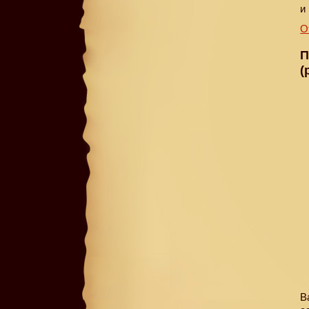
и
О
П
(
В