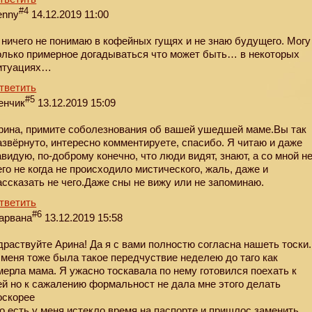
#4
enny
14.12.2019 11:00
 ничего не понимаю в кофейных гущях и не знаю будущего. Могу
олько примерное догадываться что может быть… в некоторых
итуациях…
тветить
#5
енчик
13.12.2019 15:09
рина, примите соболезнования об вашей ушедшей маме.Вы так
азвёрнуто, интересно комментируете, спасибо. Я читаю и даже
авидую, по-доброму конечно, что люди видят, знают, а со мной н
его не когда не происходило мистического, жаль, даже и
ассказать не чего.Даже сны не вижу или не запоминаю.
тветить
#6
арвана
13.12.2019 15:58
драствуйте Арина! Да я с вами полностю согласна нашеть тоски.
 меня тоже была такое передчуствие неделею до таго как
мерла мама. Я ужасно тоскавала по нему готовился поехать к
ей но к сажалению формальност не дала мне этого делать
оскорее
то есть у меня истекло время на паспорте и пришлос заменить