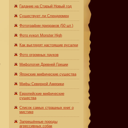
Гадание на Старый Новый год
Существует ли Слендермен
Фотографии призраков (50 шт.)
Фото кукол Monster High
Как выглядят настоящие русалки
Фото огромных пауков
е
Мифология Древней Греции
Японские мифические существа
Мифы Северной Америки
Европейские мифические
существа
Список самых страшных книг о
мистике
Запрещённые породы
агрессивных собак