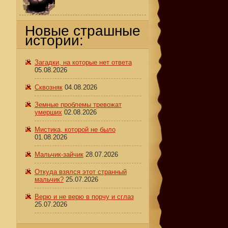
,
Новые страшные
о
истории:
Загадки, на которые нет ответа
05.08.2026
Сквозняк
04.08.2026
Земные проблемы тревожат
умерших
02.08.2026
Мистика, которой не было
01.08.2026
Мальчик-зайчик
28.07.2026
Откуда взялся этот странный
мальчик?
25.07.2026
Верю и не верю в порчу и сглаз
25.07.2026