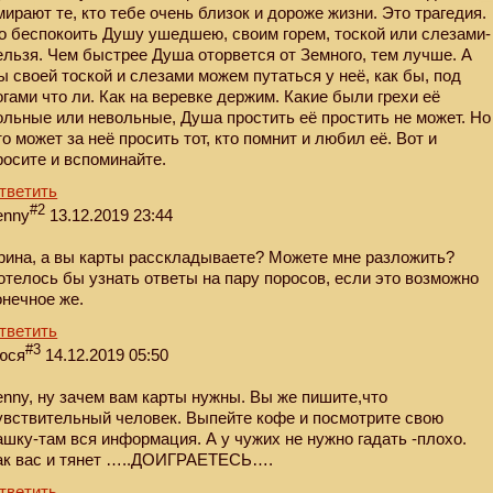
мирают те, кто тебе очень близок и дороже жизни. Это трагедия.
о беспокоить Душу ушедшею, своим горем, тоской или слезами-
ельзя. Чем быстрее Душа оторвется от Земного, тем лучше. А
ы своей тоской и слезами можем путаться у неё, как бы, под
огами что ли. Как на веревке держим. Какие были грехи её
ольные или невольные, Душа простить её простить не может. Но
то может за неё просить тот, кто помнит и любил её. Вот и
росите и вспоминайте.
тветить
#2
enny
13.12.2019 23:44
рина, а вы карты расскладываете? Можете мне разложить?
отелось бы узнать ответы на пару поросов, если это возможно
онечное же.
тветить
#3
юся
14.12.2019 05:50
enny, ну зачем вам карты нужны. Вы же пишите,что
увствительный человек. Выпейте кофе и посмотрите свою
ашку-там вся информация. А у чужих не нужно гадать -плохо.
ак вас и тянет …..ДОИГРАЕТЕСЬ….
тветить