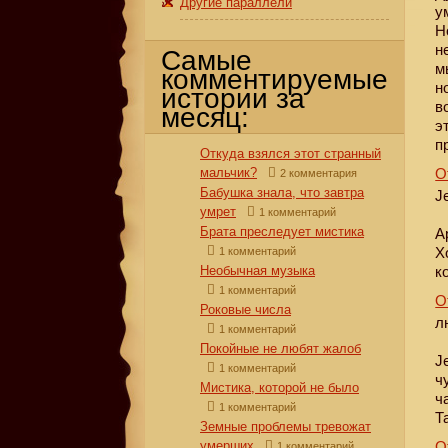
Другие параллели
у
Н
н
Самые
м
комментируемые
н
истории за
в
месяц:
э
п
Откуда взялся этот странный
мальчик?
О
2 комментария
Бабушка знала, что завтра
J
умрет
1 комментарий
Брата преследует мистика
А
Х
1 комментарий
Необычная музыка
к
1 комментарий
О
Роковые числа
л
1 комментарий
Покойные не любят жалоб
J
1 комментарий
ч
Мистика, которой не было
ч
1 комментарий
Т
Земные проблемы тревожат
умерших
О
1 комментарий