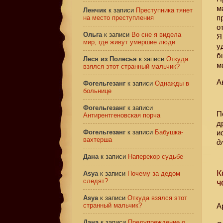
м
Ленчик
к записи
Преступника тянет
п
на место преступления
о
Ольга
к записи
Во сне я видела
Я
мир, где живут умершие люди
у
б
Леся из Полесья
к записи
Откуда
м
взялся этот странный мальчик?
А
Фогельгезанг
к записи
Однажды в
больнице
Фогельгезанг
к записи
П
Антирентгеновская порча
д
Фогельгезанг
к записи
Бабушка-
и
вахтерша
д
Дана
к записи
Наперекор судьбе
К
Asya
к записи
Почему за дедом
следят?
ч
Asya
к записи
Откуда взялся этот
странный мальчик?
А
Дана
к записи
Предупреждение о