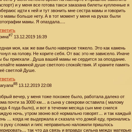
аспорт) и у меня все готова такси заказана билеты купленные я
обераюс идти к ней и тут звонить мне сестра мамы и говорить
то мамы больше нету. А в тот момент у меня на руках были
отографии мамы. Я опаздала….
тветить
#7
рина
13.12.2019 16:39
едная моя, как же вам было наверное тяжело. Это как камень
ухнул на голову. Не корите себя. От вас это не зависело. Иначе
ы бы приехали . Душа вашей мамы не сердится за опоздание.
елайте маминой душе светлого спокойствия. И храните память
 её светлой Душе.
тветить
#8
aryana
13.12.2019 22:08
обрый вечер, у меня тоже похожее было, работала далеко от
ома почти за 3000 км… а сына у свекрови оставила ( малому
огда 4 года было), и вот в течении месяца сын мне снился
аждую ночь, утром звоню всё нормально говорят… и так каждый
ень … когда не выдержала и сказала что домой еду, признались
то руку сломал и гипс неправильно наложили пришлось
перировать… так что да связь и вправду сильна между матерью