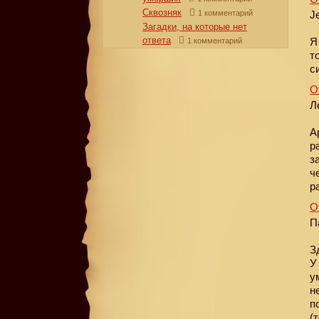
Сквозняк
1 комментарий
J
Загадки, на которые нет
ответа
Я
1 комментарий
т
с
О
Л
А
р
з
ч
р
О
П
З
У
у
н
п
(