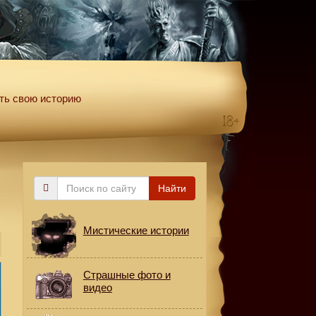
ть свою историю
Поиск
Найти
по
сайту
Мистические истории
Страшные фото и
видео