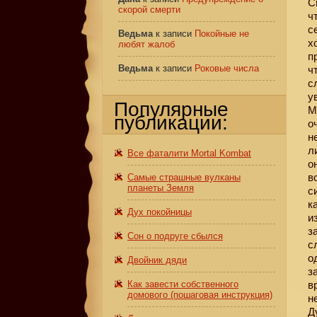
С
скорой смерти
ч
с
Ведьма
к записи
Покойные не
х
любят жалоб
п
Ведьма
к записи
Роковые числа
ч
с
у
Популярные
М
публикации:
о
н
л
Все фаталити Mortal Kombat
о
в
Самые страшные вулканы
планеты Земля
с
к
Дух покойницы
и
з
Сон о подруге сбылся
с
о
Двойник дяди
з
Как завести собственного
в
домового (пошаговая инструкция)
н
Д