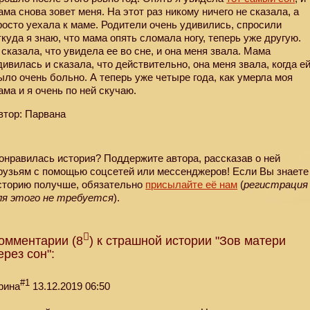
ама снова зовет меня. На этот раз никому ничего не сказала, а
росто уехала к маме. Родители очень удивились, спросили
ткуда я знаю, что мама опять сломала ногу, теперь уже другую.
 сказала, что увидела ее во сне, и она меня звала. Мама
дивилась и сказала, что действительно, она меня звала, когда е
ыло очень больно. А теперь уже четыре года, как умерла моя
ама и я очень по ней скучаю.
втор: Парвана
онравилась история? Поддержите автора, рассказав о ней
рузьям с помощью соцсетей или мессенджеров! Если Вы знаете
сторию получше, обязательно
присылайте её нам
(
регистрация
ля этого не требуется
).
омментарии (8
) к страшной истории "Зов матери
ерез сон":
#1
рина
13.12.2019 06:50