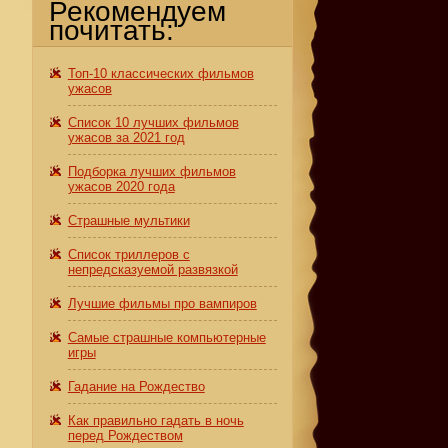
Рекомендуем
почитать:
Топ-10 классических фильмов
ужасов
Список 10 лучших фильмов
ужасов за 2021 год
Подборка лучших фильмов
ужасов 2020 года
Страшные мультики
Список триллеров с
непредсказуемой развязкой
Лучшие фильмы про вампиров
Самые страшные компьютерные
игры
Гадание на Рождество
Как правильно гадать в ночь
перед Рождеством