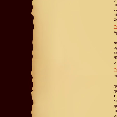
п
с
ч
ф
О
А
Б
р
в
Ж
о
О
m
д
д
т
к
д
ч
о