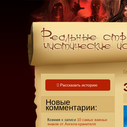
Г
Рассказать историю
Новые
комментарии:
Ксения
к записи
10 самых важных
знаков от Ангела-хранителя