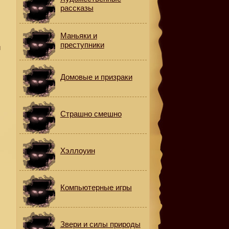
рассказы
Маньяки и
преступники
й
Домовые и призраки
Страшно смешно
Хэллоуин
Компьютерные игры
Звери и силы природы