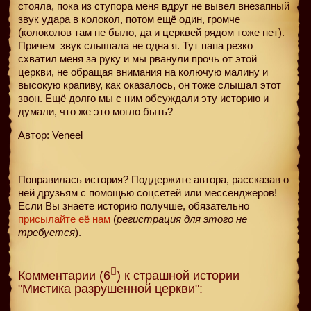
стояла, пока из ступора меня вдруг не вывел внезапный
звук удара в колокол, потом ещё один, громче
(колоколов там не было, да и церквей рядом тоже нет).
Причем
звук слышала не одна я. Тут папа резко
схватил меня за руку и мы рванули прочь от этой
церкви, не обращая внимания на колючую малину и
высокую крапиву, как оказалось, он тоже слышал этот
звон. Ещё долго мы с ним обсуждали эту историю и
думали, что же это могло быть?
Автор: Veneel
Понравилась история? Поддержите автора, рассказав о
ней друзьям с помощью соцсетей или мессенджеров!
Если Вы знаете историю получше, обязательно
присылайте её нам
(
регистрация для этого не
требуется
).
Комментарии (6
) к страшной истории
"Мистика разрушенной церкви":