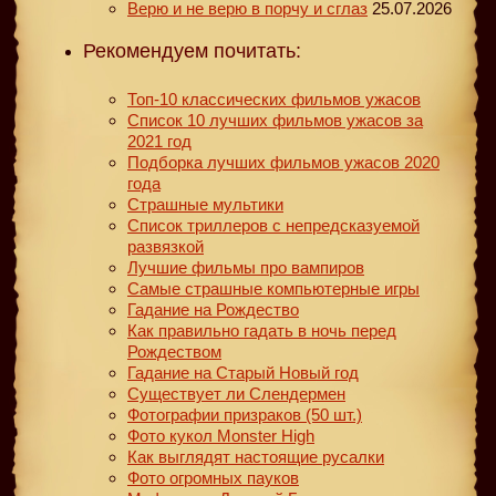
Верю и не верю в порчу и сглаз
25.07.2026
Рекомендуем почитать:
Топ-10 классических фильмов ужасов
Список 10 лучших фильмов ужасов за
2021 год
Подборка лучших фильмов ужасов 2020
года
Страшные мультики
Список триллеров с непредсказуемой
развязкой
Лучшие фильмы про вампиров
Самые страшные компьютерные игры
Гадание на Рождество
Как правильно гадать в ночь перед
Рождеством
Гадание на Старый Новый год
Существует ли Слендермен
Фотографии призраков (50 шт.)
Фото кукол Monster High
Как выглядят настоящие русалки
Фото огромных пауков