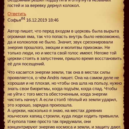
гостей и за веревку дернул колокол.
Ответить
#4
Софья
16.12.2019 18:46
Автор пишет, что перед входом в церковь была вырыта
огромная яма, так что попасть внутрь было невозможно,
да и колоколов не было. Значит, звук срезонировали
энергия прошлого, эмоции и молитвы прихожан. Не
только люди, но и места свой голос имеют. Негоже той
церкви стоять в запустении, пришло время восстановить
её для посещений.
Что касается энергии земли, так она в местах силы
проявляется, о чём Andris пишет. Она на самом деле не
хорошая и не плохая, но чтобы она шла на пользу, нужно
знать свои биоритмы, когда подъём, когда спад. Чтобы
не уйти с того места обесточенным, когда энергии
чистить начнут. А если столб тёплый из земли ударил,
это хорошо, зарядка произошла.
А церкви, насколько я знаю, на местах древних
языческих капищ строили, куда люди ходить привыкли.
И купола тоже просто так придумали, они
концентрируют энергию космоса и земли, и защиту дают.