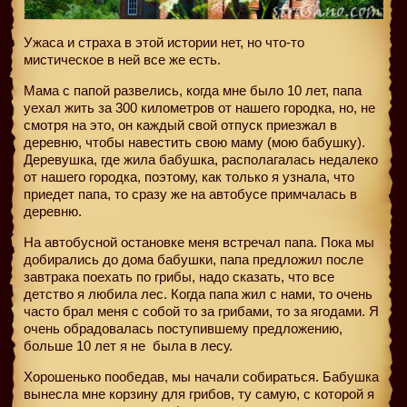
Ужаса и страха в этой истории нет, но что-то
мистическое в ней все же есть.
Мама с папой развелись, когда мне было 10 лет, папа
уехал жить за 300 километров от нашего городка, но, не
смотря на это, он каждый свой отпуск приезжал в
деревню, чтобы навестить свою маму (мою бабушку).
Деревушка, где жила бабушка, располагалась недалеко
от нашего городка, поэтому, как только я узнала, что
приедет папа, то сразу же на автобусе примчалась в
деревню.
На автобусной остановке меня встречал папа. Пока мы
добирались до дома бабушки, папа предложил после
завтрака поехать по грибы, надо сказать, что все
детство я любила лес. Когда папа жил с нами, то очень
часто брал меня с собой то за грибами, то за ягодами. Я
очень обрадовалась поступившему предложению,
больше 10 лет я не
была в лесу.
Хорошенько пообедав, мы начали собираться. Бабушка
вынесла мне корзину для грибов, ту самую, с которой я