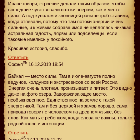
Иначе говоря, строение делали таким образом, чтобы
вошедшие чувствовали потоки энергии, как в месте
силы. А под куполом и звонницей раньше гроб ставили,
когда отпевали, потому что там потоки энергии очень
сильные, и к живым собравшимся не цеплялась никакая
астральная гадость, лярвы или подселенцы, если
таковые имелись у покойного.
Красивая история, спасибо.
Ответить
#5
Софья
16.12.2019 18:54
Байкал — место силы. Там в июле-августе полно
ведунов, колдунов и экстрасенсов со всей России.
Энергия очень плотная, пронизывает и питает. Это видно
даже на фото озера. Завораживающее место,
необыкновенное. Единственное на земле с такой
энергетикой. Там и без церквей и храмов хорошо, сама
природа говорит с человеком на древнем языке, без
слов. Как мать с ребенком, когда слова не важны, только
родной голос и интонации.
Ответить
#6
Арина
17.12.2019 11:22