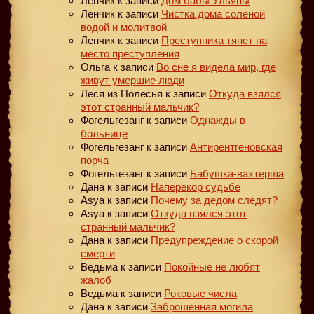
Ленчик
к записи
Дом бабы Ульяны
Ленчик
к записи
Чистка дома соленой
водой и молитвой
Ленчик
к записи
Преступника тянет на
место преступления
Ольга
к записи
Во сне я видела мир, где
живут умершие люди
Леся из Полесья
к записи
Откуда взялся
этот странный мальчик?
Фогельгезанг
к записи
Однажды в
больнице
Фогельгезанг
к записи
Антирентгеновская
порча
Фогельгезанг
к записи
Бабушка-вахтерша
Дана
к записи
Наперекор судьбе
Asya
к записи
Почему за дедом следят?
Asya
к записи
Откуда взялся этот
странный мальчик?
Дана
к записи
Предупреждение о скорой
смерти
Ведьма
к записи
Покойные не любят
жалоб
Ведьма
к записи
Роковые числа
Дана
к записи
Заброшенная могила