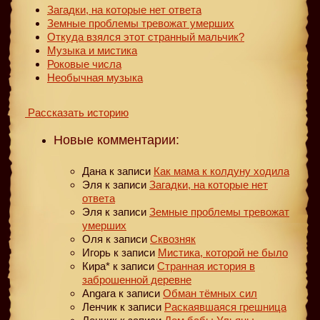
Загадки, на которые нет ответа
Земные проблемы тревожат умерших
Откуда взялся этот странный мальчик?
Музыка и мистика
Роковые числа
Необычная музыка
Рассказать историю
Новые комментарии:
Дана
к записи
Как мама к колдуну ходила
Эля
к записи
Загадки, на которые нет
ответа
Эля
к записи
Земные проблемы тревожат
умерших
Оля
к записи
Сквозняк
Игорь
к записи
Мистика, которой не было
Кира*
к записи
Странная история в
заброшенной деревне
Angara
к записи
Обман тёмных сил
Ленчик
к записи
Раскаявшаяся грешница