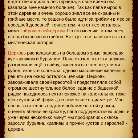
в детстве ходила в лес (правда, в свое время она
казалась мне намного больше). Так как папа вырос в
этой деревне и очень хорошо знал все ее окраины и
грибные места, то решено было идти за грибами в лес за
соседней деревней, точнее тем, что от нее осталось,
мимо
заброшенной церкви
. По его мнению, в том лесу
всегда было много грибов. Вот тут-то и начинается эта
мистическая история.
Церковь
располагалась на большом холме, заросшая
кустарником и бурьяном. Папа сказал, что эту церковь
разгромили ещё в войну, вынесли все ценное, сняли
купол, иконы и колокола, однако массивные железные
решетки на окнах остались целыми. Церковь
завораживала своей красотой и представляла собой
огромное шестиугольное белое
здание с башенкой,
рядом находилось нечто похожее на колокольню, тоже
шестиугольной формы, но поменьше в диаметре. Мне
очень захотелось подойти поближе к этой церкви,
оценить вблизи ее красоту, папа поддержал мою идею, и
уже через несколько минут мы пробирались сквозь
заросли бурьяна, крапивы и прочих кустов и зарослей к
церкви.