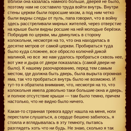
Вблизи она казалась намного больше, дверей не было,
поэтому нам не составило труда войти внутрь. Внутри
стены церкви были поросшие мхом, а под ним четко
были видны следы от пуль, папа говорил, что в войну
здесь расстреливали мирных жителей, через отверстие
на крыше были видны росшие на ней молодые берёзки.
Побродив по церкви, мы двинулись в сторону
колокольни, несмотря на то, что она находилась в
десятке метров от самой церкви. Пробираться туда
было куда сложнее, все обросло колючей дикой
малиной, но все
же нам удалось пробраться сквозь нее,
вот уже и дыра от двери показалась (самой двери не
было). К нашему разочарованию, перед тем самым
местом, где должна быть дверь, была вырыта огромная
яма, так что пробраться внутрь было не возможно. И
тут-то я обратила внимание, что, несмотря на то, что
колокольня имела довольно таки большие окна и дверь,
и полное отсутствие крыши — там было темно, причем
настолько, что не видно было ничего.
Какая-то странная тревога вдруг нашла на меня, ноги
перестали слушаться, а сердце бешено забилось, я
стояла и вглядывалась в эту темноту, пытаясь
разглядеть хоть что ни будь. Не знаю, сколько я так