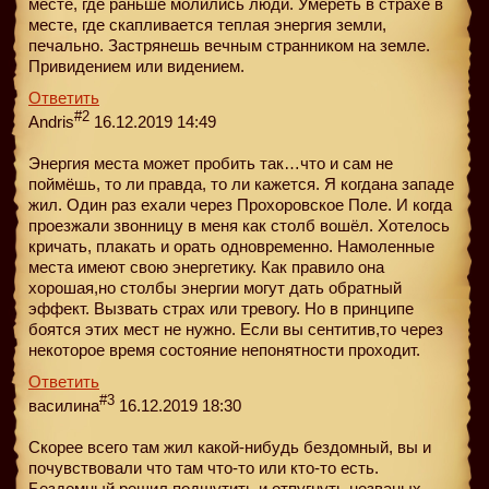
месте, где раньше молились люди. Умереть в страхе в
месте, где скапливается теплая энергия земли,
печально. Застрянешь вечным странником на земле.
Привидением или видением.
Ответить
#2
Andris
16.12.2019 14:49
Энергия места может пробить так…что и сам не
поймёшь, то ли правда, то ли кажется. Я когдана западе
жил. Один раз ехали через Прохоровское Поле. И когда
проезжали звонницу в меня как столб вошёл. Хотелось
кричать, плакать и орать одновременно. Намоленные
места имеют свою энергетику. Как правило она
хорошая,но столбы энергии могут дать обратный
эффект. Вызвать страх или тревогу. Но в принципе
боятся этих мест не нужно. Если вы сентитив,то через
некоторое время состояние непонятности проходит.
Ответить
#3
василина
16.12.2019 18:30
Скорее всего там жил какой-нибудь бездомный, вы и
почувствовали что там что-то или кто-то есть.
Бездомный решил подшутить и отпугнуть незваных