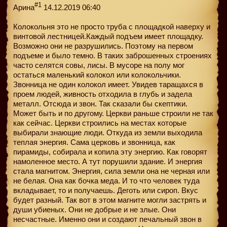
#1
Арина
14.12.2019 06:40
Колокольня это не просто труба с площадкой наверху и
винтовой лестницей.Каждый подъем имеет площадку.
Возможно они не разрушились. Поэтому на первом
подъеме и было темно. В таких заброшенных строениях
часто селятся совы, лисы. В мусоре на полу мог
остаться маленький колокол или колокольчики.
Звонница не один колокол имеет. Увидев таращахся в
проем людей, живность отходила в глубь и задела
металл. Отсюда и звон. Так сказали бы скептики.
Может быть и по другому. Церкви раньше строили не так
как сейчас. Церкви строились на местах которые
выбирали знающие люди. Откуда из земли выходила
теплая энергия. Сама церковь и звонница, как
пирамиды, собирала и копила эту энергию. Как говорят
намоленное место. А тут порушили здание. И энергия
стала магнитом. Энергия, сила земли она не черная или
не белая. Она как бочка меда. И то что человек туда
вкладывает, то и получаешь. Деготь или сироп. Вкус
будет разный. Так вот в этом магните могли застрять и
души убиеных. Они не добрые и не злые. Они
несчастные. Именно они и создают печальный звон в