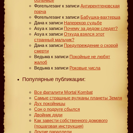
больнице
Фогельгезанг
к записи
Антирентгеновская
порча
Фогельгезанг
к записи
Бабушка-вахтерша
Дана
к записи
Наперекор судьбе
Asya
к записи
Почему за дедом следят?
Asya
к записи
Откуда взялся этот
странный мальчик?
Дана
к записи
Предупреждение о скорой
смерти
Ведьма
к записи
Покойные не любят
жалоб
Ведьма
к записи
Роковые числа
Популярные публикации:
Все фаталити Mortal Kombat
Самые страшные вулканы планеты Земля
Дух покойницы
Сон о подруге сбылся
Двойник дяди
Как завести собственного домового
(пошаговая инструкция)
Другие параллели