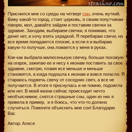
Приснился мне со среды на четверг
сон
, очень жуткий.
Вижу какой-то город, стоит церковь, я своим попутчикам
говорю, мол, давайте зайдем и поставим свечки за
здравие. Заходим, выбираем свечки, я понимаю, что
денег нет, и хочу взять украдкой. Я перебираю свечи, но
все время попадаются плохие, а если я и выбираю
какую-то получше, она ломается у меня в руках.
Кое-как выбрала малюсенькую свечку, больше похожую
на огарок, зажигаю ее и несу к иконам поставить за свое
здравие, смотрю, пламя все меньше и меньше
становится, а когда подошла к иконам и вовсе погасло. Я
стараюсь поджечь свечу от соседних свеч, а все не
получается. В итоге я проснулась и не помню, подожгла
или нет. В моей жизни сейчас происходит нечто
необъяснимое, снятся страшные сны, один из них я
привела в пример,
и я боюсь, что что-то должно
случиться. Помогите объяснить мне сон! Благодарю
Вас.
Автор: Алеся