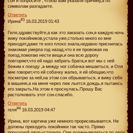
сон и попросите , чтобы вам указали причину,а по
символам разгадаете.
Ответить
#3
Ирина
16.03.2019 01:43
Геля,здравствуйте,а как это заказать сон,я каждую ночь
вижу покойников,устала уже,столько много ко мне
приходят,даже те кого плохо знала,недавно приснилась
знакомая умерла год назад,что я ее провожая на
поезд,помогаю нести вещи,и она всю дорогу
повторяет,что ей надо забрать брата,и вот мы с ней
бежим к поезду ,а между ног собачка мешаеться, и Оля
мне говорит,что ей собачку жалко, я ей обещаю,что
посмотрю за ней,на этом сон обрываеться, и вижу себя
в машине,а на меня через люк льется дождь,я пытаюсь
его закрыть.На этом я проснулась.Прошу Вас
растолковать этот сон.спасибо.
Ответить
#4
геля
16.03.2019 04:47
Ирина, вот картина уже немного прорисовывается. Не
должны приходить покойники так часто. Прямо
проходной двор устроили. Они должныявляться по делу