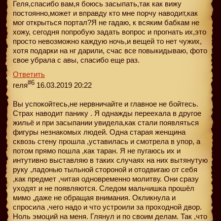
Геля,спасибо вам,я боюсь засыпать,так как вижу
постоянно,может и вправду кто мне порчу наводит,как
мог открыться портал?Я не гадаю, к всяким бабкам не
хожу, сегодня попробую задать вопрос и прогнать их,это
просто невозможно каждую ночь,и вещей то нет чужих,
хотя подарки на нг дарили, счас все повыкидываю, фото
свое убрала с авы, спасибо еще раз.
Ответить
#6
геля
16.03.2019 20:22
Вы успокойтесь,не нервничайте и главное не бойтесь.
Страх наводит панику . Я однажды переехала в другое
жильё и при засыпании увидела,как стали появляться
фигуры незнакомых людей. Одна старая женщина
сквозь стену прошла ,уставилась и смотрела в упор, а
потом прямо пошла ,как таран. Я не пугаюсь их и
интутивно выставляю в таких случаях на них вытянутую
руку ,ладонью тыльной стороной и отодвигаю от себя
,как предмет ,читая одновременно молитву. Они сразу
уходят и не появляются. Следом мальчишка прошёл
мимо ,даже не обращая внимания. Окликнула и
спросила ,чего надо и что устроили за проходной двор.
Ноль эмоций на меня. Глянул и по своим делам. Так ,что