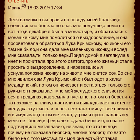
Ответить
#8
Ирина
18.03.2019 17:34
Леся возможно вы правы по поводу моей болезни,я
очень сильно болела,но счас мне получше,а помогло
вот что,в декабре я была в монастыре, и обратилась к
монашке кому мне помолиться о выздоровление, и она
посоветовала обратиться Лука Крымскому, но иконы его
там не было,и она дала мне маленькую иконку,и вслед
мне сказала,ты только верь.Придя домой я заглянула в
инет и прочитала про этого святого,про его жизнь,и стала
просить о выздоровление, и наревевшись я
уснула,положив иконку на живот,и мне снится сон.Во сне
мне явился сам Лука Крымский,он был одет в халат
медицинский, потом он исчезает и остаються только его
руки,и он показывает мне мой желудок,его слизистая
вся в трещинах, как земля в пустыне, потом он берет,что
то похожее на глину,пластилин и выкладывает по стенке
желудка эту смесь,и через несколько минут все снимает
и выкидывает,потом исчезает, утром я просыпалась и у
меня нет болей,в феврале я сдала биопсию, и она не
подтвердила метаплазию, не знаю,что это было,и
почему не показала биопсия, многие говорят,что взято
было не с того места,а так мол она есть.Вот такая