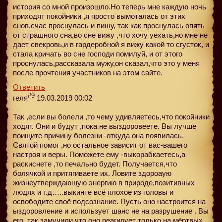
история со мной произошло.Но теперь мне каждую ночь
приходят покойники ,я просто вымоталась от этих
снов,счас проснулась и пишу, так как проснулась опять
от страшного сна,во сне вижу ,что хочу уехать,но мне не
дает свекровь,и в гардеробной я вижу какой то сгусток, и
стала кричать во сне господи помилуй, и от этого
проснулась,рассказала мужу,он сказал,что это у меня
после прочтения участников на этом сайте.
Ответить
#9
геля
19.03.2019 00:02
Так ,если вы болели ,то чему удивляетесь,что покойники
ходят. Они и будут ,пока не выздоровеете. Вы лучше
поищите причину болезни -откуда она появилась.
Святой помог ,но остальное зависит от вас-вашего
настроя и веры. Поможете ему -выкорабкаетесь,а
раскиснете ,то печально будет. Получается,что
болячкой и притягиваете их. Ловите здороаую
жизнеутверждающую энергию в природе,позитивных
людях и т.д…..выкинте всё плохое из головы и
освободите своё подсознание. Пусть оно настроится на
ыздоровление и использует шанс не на разрушение . Вы
его ,так замучили,что оно реагирует только на мёртвых