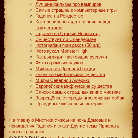
Лучшие фильмы про вампиров
Самые страшные компьютерные игры
Гадание на Рождество
Как правильно гадать в ночь перед
Рождеством
Гадание на Старый Новый год
Существует ли Слендермен
Фотографии призраков (50 шт.)
Фото кукол Monster High
Как выглядят настоящие русалки
Фото огромных пауков
Мифология Древней Греции
Японские мифические существа
Мифы Северной Америки
Европейские мифические существа
Список самых страшных книг о мистике
Запрещённые породы агрессивных собак
Правдивые жизненные истории
На главную
Мистика
Ужасы на ночь
Домовые и
привидения
Гадания и знаки
Другие темы
Прислать
свою страшилку
© 2011-2026 Сайт
strashno.com
: правдивые страшные