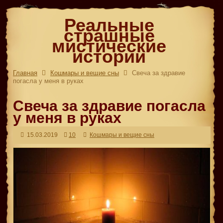
Реальные
страшные
мистические
истории
Главная
Кошмары и вещие сны
Свеча за здравие
погасла у меня в руках
Свеча за здравие погасла
у меня в руках
15.03.2019
10
Кошмары и вещие сны