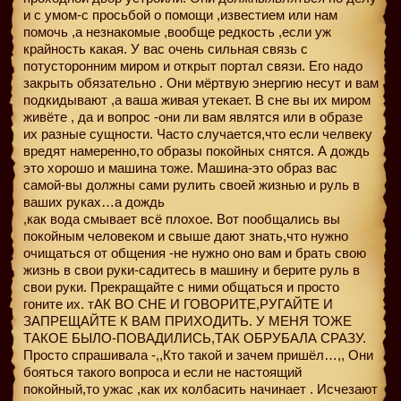
и с умом-с просьбой о помощи ,известием или нам
помочь ,а незнакомые ,вообще редкость ,если уж
крайность какая. У вас очень сильная связь с
потусторонним миром и открыт портал связи. Его надо
закрыть обязательно . Они мёртвую энергию несут и вам
подкидывают ,а ваша живая утекает. В сне вы их миром
живёте , да и вопрос -они ли вам являтся или в образе
их разные сущности. Часто случается,что если челвеку
вредят намеренно,то образы покойных снятся. А дождь
это хорошо и машина тоже. Машина-это образ вас
самой-вы должны сами рулить своей жизнью и руль в
ваших руках…а дождь
,как вода смывает всё плохое. Вот пообщались вы
покойным человеком и свыше дают знать,что нужно
очищаться от общения -не нужно оно вам и брать свою
жизнь в свои руки-садитесь в машину и берите руль в
свои руки. Прекращайте с ними общаться и просто
гоните их. тАК ВО СНЕ И ГОВОРИТЕ,РУГАЙТЕ И
ЗАПРЕЩАЙТЕ К ВАМ ПРИХОДИТЬ. У МЕНЯ ТОЖЕ
ТАКОЕ БЫЛО-ПОВАДИЛИСЬ,ТАК ОБРУБАЛА СРАЗУ.
Просто спрашивала -,,Кто такой и зачем пришёл…,, Они
бояться такого вопроса и если не настоящий
покойный,то ужас ,как их колбасить начинает . Исчезают