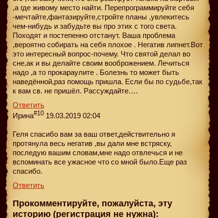
,а где живому место найти. Перепрограммируйте себя
-мечтайте,фантазируйте,стройте планы ,увлекитесь
чем-нибудь и забудьте вы про этих с того света.
Походят и постепенно отстанут. Ваша проблема
,вероятно собирать на себя плохое . Негатив липнет.Вот
это интересный вопрос-почему. Что святой делал во
сне,ак и вы делайте своим вооброжением. Лечиться
надо ,а то прокараулите . Болезнь то может быть
наведённой,раз помощь пришла. Если бы по судьбе,так
к вам св. не пришёл. Рассуждайте….
Ответить
#10
Ирина
19.03.2019 02:04
Геля спасибо вам за ваш ответ,действительно я
протянула весь негатив ,вы дали мне встряску,
последую вашим словам,мне надо отвлечься и не
вспоминать все ужасное что со мной было.Еще раз
спасибо.
Ответить
Прокомментируйте, пожалуйста, эту
историю (регистрация не нужна):