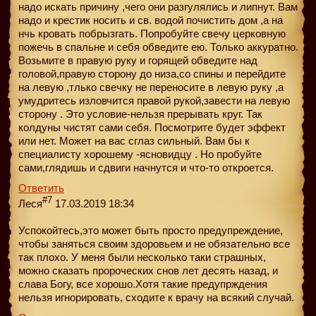
надо искать причину ,чего они разгулялись и липнут. Вам
надо и крестик носить и св. водой почистить дом ,а на
нчь кровать побрызгать. Попробуйте свечу церковную
пожечь в спальне и себя обведите ею. Только аккуратно.
Возьмите в правую руку и горящей обведите над
головой,правую сторону до низа,со спины и перейдите
на левую ,тлько свечку не переносите в левую руку ,а
умудритесь изловчится правой рукой,завести на левую
сторону . Это условие-нельзя прерывать круг. Так
колдуны чистят сами себя. Посмотрите будет эффект
или нет. Может на вас сглаз сильный. Вам бы к
специалисту хорошему -ясновидцу . Но пробуйте
сами,глядишь и сдвиги начнутся и что-то откроется.
Ответить
#7
Леся
17.03.2019 18:34
Успокойтесь,это может быть просто предупреждение,
чтобы заняться своим здоровьем и не обязательно все
так плохо. У меня были несколько таки страшных,
можно сказать пророческих снов лет десять назад, и
слава Богу, все хорошо.Хотя такие предупрждения
нельзя игнорировать, сходите к врачу на всякий случай.