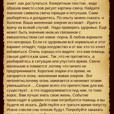
знает ,как достучаться. Конкретным текстом , виде
образов вместо слов рисует картину-свечу. Найдите
значение символа свеча горящая и потухшая. Сами
разберётесь и догадаетесь. По опыту можно сказать -к
болезни. Ваша жизненная энергия иссякает . Идите к
врачу на всякий случай . Надо проверить здоровье. Ещё
может быть значение иное,но связанное с
вмешательством сил извне -порча. В любом варианте
это нехорошо. Если со здоровьем всё нормально и этот
вариант отпадёт, тогда колдовство и от вас кто-то хочет
избавиться. Очень хорошо,что видите -это вам помощь
свыше даётся,как шанс. Так ,что не противтесь ,а
разбирайтесь в ситуации или упустите время. Свечи
маленькие и ломаются ,потому что ничего не
предпринимаете. Короткие огарки-это время, не
загорается огонь -жизненная живая энергия . Вот
непонятно,почему огонь зажигается и начинает пламя
уменьшаться ….Скорее всего это препятствие для вас
существует , а что подразумевается под ним ,то тоже
ворос. Вам лучше знать свою жизнь. Событие
происходит в церкви-это вам потребуется помощь и вы
будете её искать. Действуйте и е тратьте время попусту.
Иначе совсем сны плохие будут. Попробуйте заказать