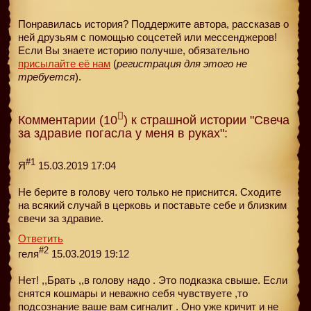
Понравилась история? Поддержите автора, рассказав о
ней друзьям с помощью соцсетей или мессенджеров!
Если Вы знаете историю получше, обязательно
присылайте её нам
(
регистрация для этого не
требуется
).
Комментарии (10
) к страшной истории "Свеча
за здравие погасла у меня в руках":
#1
Я
15.03.2019 17:04
Не берите в голову чего только не приснится. Сходите
на всякий случай в церковь и поставьте себе и близким
свечи за здравие.
Ответить
#2
геля
15.03.2019 19:12
Нет! ,,Брать ,,в голову надо . Это подказка свыше. Если
снятся кошмары и неважно себя чувствуете ,то
подсознание ваше вам сигналит . Оно уже кричит и не