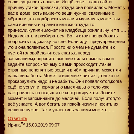
свою сущьность показав. Иещё совет -надо найти
причину ,такой привязки ,откуда она появилась. Может у
вас в доме ,есть какие-то вещи чужие ,связанные с
мёртвым ,что подбросить могли и мучились,может вы
сами виновны и храните или же откуда то
принесли,купили ,может на кладбище роняли ,ну и т.п…..
Надо искать и разбираться. Вот и стоит попробовать
попросить подсказку во сне. Если идут предупреждения
,то и она появиться. Просто ни о чём не думайте и с
пустой головой ложитесь спать,а перед
засыпанием,попросите высшие силы помочь вам и
задайте вопрос -почему с вами происходят ,такие
странные непонятные вещи и в чём причина, может ли
ваша вина быть. Может и видение явиться ,только не
прокараулить надо и не забыть. Они появляются,когда
ещё не уснул и нормально мыслишь,но тело уже
настроилось на отдых и не контролируется. Ловите
момент и запоминайте до мелочей. Если получится,то
всё узнаете. А вот бегать за покойниками и носить их
вещи не нужно. Так и уплестись за ними можете …..
Ответить
#5
Ирина
16.03.2019 09:07