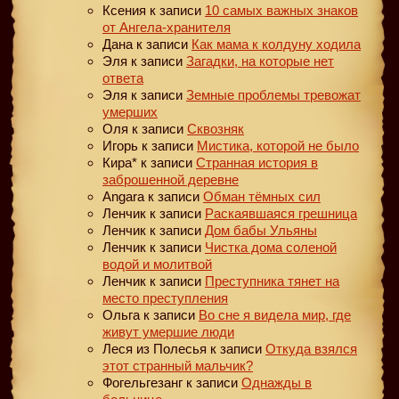
Ксения
к записи
10 самых важных знаков
от Ангела-хранителя
Дана
к записи
Как мама к колдуну ходила
Эля
к записи
Загадки, на которые нет
ответа
Эля
к записи
Земные проблемы тревожат
умерших
Оля
к записи
Сквозняк
Игорь
к записи
Мистика, которой не было
Кира*
к записи
Странная история в
заброшенной деревне
Angara
к записи
Обман тёмных сил
Ленчик
к записи
Раскаявшаяся грешница
Ленчик
к записи
Дом бабы Ульяны
Ленчик
к записи
Чистка дома соленой
водой и молитвой
Ленчик
к записи
Преступника тянет на
место преступления
Ольга
к записи
Во сне я видела мир, где
живут умершие люди
Леся из Полесья
к записи
Откуда взялся
этот странный мальчик?
Фогельгезанг
к записи
Однажды в