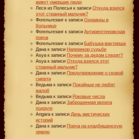
живут умершие люди
Леся из Полесья
к записи
Откуда взялся
этот странный мальчик?
Фогельгезанг
к записи
Однажды в
больнице
Фогельгезанг
к записи
Антирентгеновская
порча
Фогельгезанг
к записи
Бабушка-вахтерша
Дана
к записи
Наперекор судьбе
Asya
к записи
Почему за дедом следят?
Asya
к записи
Откуда взялся этот
странный мальчик?
Дана
к записи
Предупреждение о скорой
смерти
Ведьма
к записи
Покойные не любят
жалоб
Ведьма
к записи
Роковые числа
Дана
к записи
Заброшенная могила
подруги
Angara
к записи
День мистических
историй
Дана
к записи
Порча на кладбищенскую
землю