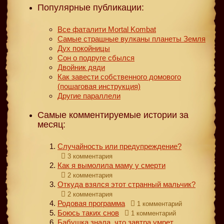
Популярные публикации:
Все фаталити Mortal Kombat
Самые страшные вулканы планеты Земля
Дух покойницы
Сон о подруге сбылся
Двойник дяди
Как завести собственного домового
(пошаговая инструкция)
Другие параллели
Самые комментируемые истории за
месяц:
Случайность или предупреждение?
3 комментария
Как я вымолила маму у смерти
2 комментария
Откуда взялся этот странный мальчик?
2 комментария
Родовая программа
1 комментарий
Боюсь таких снов
1 комментарий
Бабушка знала, что завтра умрет