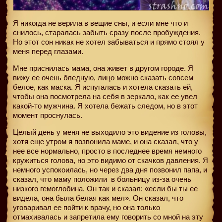
Я никогда не верила в вещие сны, и если мне что и
снилось, старалась забыть сразу после пробуждения.
Но этот сон никак не хотел забываться и прямо стоял у
меня перед глазами.
Мне приснилась мама, она живет в другом городе. Я
вижу ее очень бледную, лицо можно сказать совсем
белое, как маска. Я испугалась и хотела сказать ей,
чтобы она посмотрела на себя в зеркало, как ее увел
какой-то мужчина. Я хотела бежать следом, но в этот
момент проснулась.
Целый день у меня не выходило это видение из головы,
хотя еще утром я позвонила маме, и она сказал, что у
нее все нормально, просто в последнее время немного
кружиться голова, но это видимо от скачков давления. Я
немного успокоилась, но через два дня позвонил папа, и
сказал, что маму положили
в больницу из-за очень
низкого гемоглобина. Он так и сказал: «если бы ты ее
видела, она была белая как мел». Он сказал, что
уговаривал ее пойти к врачу, но она только
отмахивалась и запретила ему говорить со мной на эту