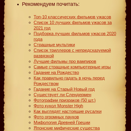
Рекомендуем почитать:
Топ-10 классических фильмов ужасов
Список 10 лучших фильмов ужасов за
2021 год
Подборка лучших фильмов ужасов 2020
года
Страшные мультики
Список триллеров с непредсказуемой
развязкой
Лучшие фильмы про вампиров
Самые страшные компьютерные игры
Гадание на Рождество
Как правильно гадать в ночь перед
Рождеством
Гадание на Старый Новый год
Существует ли Слендермен
Фотографии призраков (50 шт.)
Фото кукол Monster High
Как выглядят настоящие русалки
Фото огромных пауков
Мифология Древней Греции
Японские мифические существа