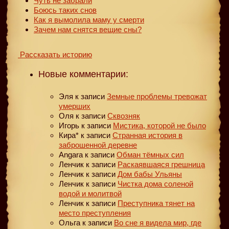
Чуть не забрали
Боюсь таких снов
Как я вымолила маму у смерти
Зачем нам снятся вещие сны?
Рассказать историю
Новые комментарии:
Эля
к записи
Земные проблемы тревожат
умерших
Оля
к записи
Сквозняк
Игорь
к записи
Мистика, которой не было
Кира*
к записи
Странная история в
заброшенной деревне
Angara
к записи
Обман тёмных сил
Ленчик
к записи
Раскаявшаяся грешница
Ленчик
к записи
Дом бабы Ульяны
Ленчик
к записи
Чистка дома соленой
водой и молитвой
Ленчик
к записи
Преступника тянет на
место преступления
Ольга
к записи
Во сне я видела мир, где