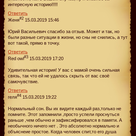
интересную историю!!!!!
Ответить
#2
Женя
15.03.2019 15:46
Юрий Васильевич спасибо за отзыв. Может и так, но
были разные ситуации в жизни, но сны не снились, а тут
вот такой, прямо в точку.
Ответить
#3
Red owl
15.03.2019 17:20
Удивительная история! У вас с мамой очень сильная
связь, так что ей не удалось скрыть от вас своё
самочувствие.
Ответить
#4
геля
15.03.2019 19:22
Нормальный сон. Вы их видите каждый раз,только не
помните. Этот запомнили ,просто успели проснуться
раньше ,чем обычно и зафиксифировался в памяти. А
необычного ничего нет . Это абсолютно нормально и
объяснеие простое. Когда человек спит,то его душа