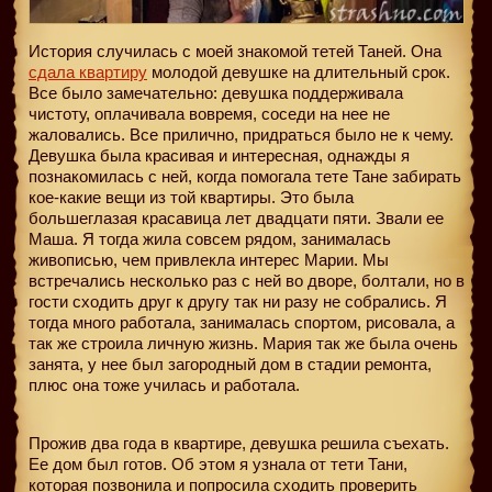
История случилась с моей знакомой тетей Таней. Она
сдала квартиру
молодой девушке на длительный срок.
Все было замечательно: девушка поддерживала
чистоту, оплачивала вовремя, соседи на нее не
жаловались. Все прилично, придраться было не к чему.
Девушка была красивая и интересная, однажды я
познакомилась с ней, когда помогала тете Тане забирать
кое-какие вещи из той квартиры. Это была
большеглазая красавица лет двадцати пяти. Звали ее
Маша. Я тогда жила совсем рядом, занималась
живописью, чем привлекла интерес Марии. Мы
встречались несколько раз с ней во дворе, болтали, но в
гости сходить друг к другу так ни разу не собрались. Я
тогда много работала, занималась спортом, рисовала, а
так же строила личную жизнь. Мария так же была очень
занята, у нее был загородный дом в стадии ремонта,
плюс она тоже училась и работала.
Прожив два года в квартире, девушка решила съехать.
Ее дом был готов. Об этом я узнала от тети Тани,
которая позвонила и попросила сходить проверить