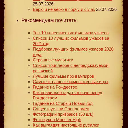
25.07.2026
Верю и не верю в порчу и сглаз
25.07.2026
Рекомендуем почитать:
Топ-10 классических фильмов ужасов
Список 10 лучших фильмов ужасов за
2021 год
Подборка лучших фильмов ужасов 2020
года
Страшные мультики
Список триллеров с непредсказуемой
развязкой
Лучшие фильмы про вампиров
Самые страшные компьютерные игры
Гадание на Рождество
Как правильно гадать в ночь перед
Рождеством
Гадание на Старый Новый год
Существует ли Слендермен
Фотографии призраков (50 шт.)
Фото кукол Monster High
Как выглядят настоящие русалки