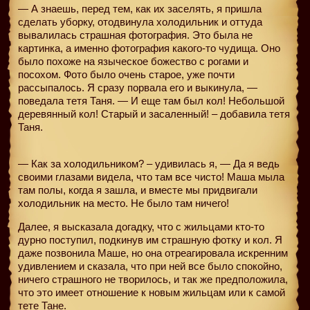
— А знаешь, перед тем, как их заселять, я пришла
сделать уборку, отодвинула холодильник и оттуда
вывалилась страшная фотография. Это была не
картинка, а именно фотография какого-то чудища. Оно
было похоже на языческое божество с рогами и
посохом. Фото было очень старое, уже почти
рассыпалось. Я сразу порвала его и выкинула, —
поведала тетя Таня. — И еще там был кол! Небольшой
деревянный кол! Старый и засаленный! – добавила тетя
Таня.
— Как за холодильником? – удивилась я, — Да я ведь
своими глазами видела, что там все чисто! Маша мыла
там полы, когда я зашла, и вместе мы придвигали
холодильник на место. Не было там ничего!
Далее, я высказала догадку, что с жильцами кто-то
дурно поступил, подкинув им страшную фотку и кол. Я
даже позвонила Маше, но она отреагировала искренним
удивлением и сказала, что при ней все было спокойно,
ничего страшного не творилось, и так же предположила,
что это имеет отношение к новым жильцам или к самой
тете Тане.