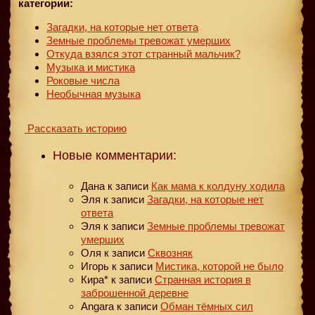
категории:
Загадки, на которые нет ответа
Земные проблемы тревожат умерших
Откуда взялся этот странный мальчик?
Музыка и мистика
Роковые числа
Необычная музыка
Рассказать историю
Новые комментарии:
Дана
к записи
Как мама к колдуну ходила
Эля
к записи
Загадки, на которые нет
ответа
Эля
к записи
Земные проблемы тревожат
умерших
Оля
к записи
Сквозняк
Игорь
к записи
Мистика, которой не было
Кира*
к записи
Странная история в
заброшенной деревне
Angara
к записи
Обман тёмных сил