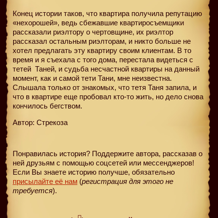
Конец истории таков, что квартира получила репутацию
«нехорошей», ведь сбежавшие квартиросъемщики
рассказали риэлтору о чертовщине, их риэлтор
рассказал остальным риэлторам, и никто больше не
хотел предлагать эту квартиру своим клиентам. В то
время и я съехала с того дома, перестала видеться с
тетей
Таней, и судьба несчастной квартиры на данный
момент, как и самой тети Тани, мне неизвестна.
Слышала только от знакомых, что тетя Таня запила, и
что в квартире еще пробовал кто-то жить, но дело снова
кончилось бегством.
Автор: Стрекоза
Понравилась история? Поддержите автора, рассказав о
ней друзьям с помощью соцсетей или мессенджеров!
Если Вы знаете историю получше, обязательно
присылайте её нам
(
регистрация для этого не
требуется
).