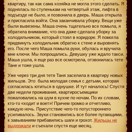
квартиру, так как сама хозяйка не могла этого сделать. Я
поднялась по ступенькам на четвертый этаж, лифта в
подъезде не было, и позвонила в дверь. Маша открыла
и пригласила войти. Она заканчивала уборку. Вещи уже
были вывезены. Маша очень тщательно все помыла, я
обратила внимание, что она даже сделала уборку за
холодильником, который стоял в коридоре. Я помогла
придвинуть холодильник обратно к стене и выровнять
его. После чего Маша помыла руки, обулась и вручила
мне ключи. Мы попрощались. Девушку уже ждало такси.
Маша ушла, я еще раз все осмотрела, отзвонилась тете
Тане и тоже ушла.
Уже через три дня тетя Таня заселила в квартиру новых
жильцов. Это
была молодая семья с детьми, которая
согласилась ютиться в однушке. И тут началось! Спустя
две недели проживания, квартиросъемщики
пожаловались на шум в кухне по ночам. По их словам,
кто-то «ходит и воет»! Причем громко и отчетливо,
каждую ночь. Присутствие чего-то потустороннего
усиливалось. Звуки становились все более пугающими,
к завываниям прибавились шаги и грохот.
Жильцы не
выдержали
и съехали спустя еще месяц.