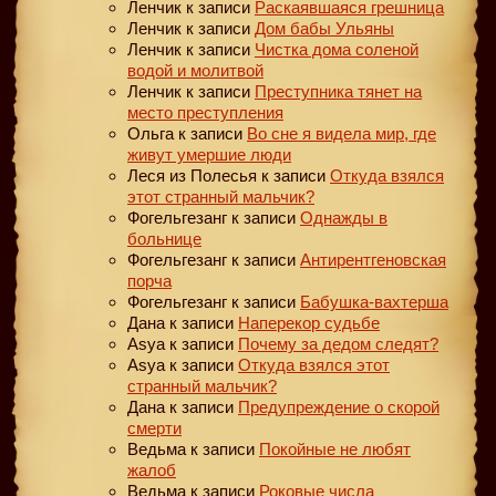
Ленчик
к записи
Раскаявшаяся грешница
Ленчик
к записи
Дом бабы Ульяны
Ленчик
к записи
Чистка дома соленой
водой и молитвой
Ленчик
к записи
Преступника тянет на
место преступления
Ольга
к записи
Во сне я видела мир, где
живут умершие люди
Леся из Полесья
к записи
Откуда взялся
этот странный мальчик?
Фогельгезанг
к записи
Однажды в
больнице
Фогельгезанг
к записи
Антирентгеновская
порча
Фогельгезанг
к записи
Бабушка-вахтерша
Дана
к записи
Наперекор судьбе
Asya
к записи
Почему за дедом следят?
Asya
к записи
Откуда взялся этот
странный мальчик?
Дана
к записи
Предупреждение о скорой
смерти
Ведьма
к записи
Покойные не любят
жалоб
Ведьма
к записи
Роковые числа