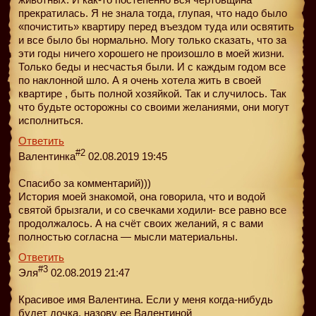
прекратилась. Я не знала тогда, глупая, что надо было
«почистить» квартиру перед въездом туда или освятить
и все было бы нормально. Могу только сказать, что за
эти годы ничего хорошего не произошло в моей жизни.
Только беды и несчастья были. И с каждым годом все
по наклонной шло. А я очень хотела жить в своей
квартире , быть полной хозяйкой. Так и случилось. Так
что будьте осторожны со своими желаниями, они могут
исполниться.
Ответить
#2
Валентинка
02.08.2019 19:45
Спасибо за комментарий)))
История моей знакомой, она говорила, что и водой
святой брызгали, и со свечками ходили- все равно все
продолжалось. А на счёт своих желаний, я с вами
полностью согласна — мысли материальны.
Ответить
#3
Эля
02.08.2019 21:47
Красивое имя Валентина. Если у меня когда-нибудь
будет дочка, назову ее Валентиной