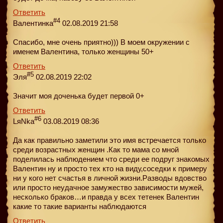
Ответить
#4
Валентинка
02.08.2019 21:58
Спасибо, мне очень приятно))) В моем окружении с
именем Валентина, только женщины 50+
Ответить
#5
Эля
02.08.2019 22:02
Значит моя доченька будет первой 0+
Ответить
#6
LяNka
03.08.2019 08:36
Да как правильно заметили это имя встречается только
среди возрастных женщин .Как то мама со мной
поделилась наблюдением что среди ее подруг знакомых
Валентин ну и просто тех кто на виду,соседки к примеру
ни у кого нет счастья в личной жизни.Разводы вдовство
или просто неудачное замужество зависимости мужей,
несколько браков…и правда у всех тетенек Валентин
какие то такие варианты наблюдаются
Ответить