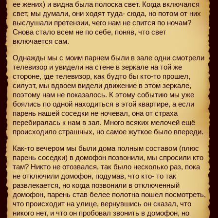
ее жених) и видна была полоска свет. Когда включался
свет, мы думали, они ходят туда- сюда, но потом от них
выслушали претензии, чего нам не спится по ночам?
Снова стало всем не по себе, поняв, что свет
включается сам.
Однажды мы с моим парнем были в зале одни смотрели
телевизор и увидели на стене в зеркале на той же
стороне, где телевизор, как будто бы кто-то прошел,
силуэт, мы вдвоем видели движение в этом зеркале,
поэтому нам не показалось. К этому событию мы уже
боялись по одной находиться в этой квартире, а если
парень нашей соседки не ночевал, она от страха
перебиралась к нам в зал. Много всяких мелочей ещё
происходило страшных, но самое жуткое было впереди.
Как-то вечером мы были дома полным составом (плюс
парень соседки) в домофон позвонили, мы спросили кто
там? Никто не отозвался, так было несколько раз, пока
не отключили домофон, подумав, что кто- то так
развлекается, но когда позвонили в отключенный
домофон, парень став белее полотна пошел посмотреть,
что происходит на улице, вернувшись он сказал, что
никого нет, и что он пробовал звонить в домофон, но