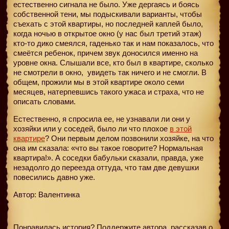
естественно сигнала не было. Уже дергаясь и боясь
собственной тени, мы подыскивали варианты, чтобы
съехать с этой квартиры, но последней каплей было,
когда ночью в открытое окно (у нас был третий этаж)
кто-то дико смеялся, гаденько так и нам показалось, что
смеётся ребенок, причем звук доносился именно на
уровне окна. Слышали все, кто был в квартире, сколько
не смотрели в окно,
увидеть так ничего и не смогли. В
общем, прожили мы в этой квартире около семи
месяцев, натерпевшись такого ужаса и страха, что не
описать словами.
Естественно, я спросила ее, не узнавали ли они у
хозяйки или у соседей, было ли что плохое
в этой
квартире
? Они первым делом позвонили хозяйке, на что
она им сказала: «что вы такое говорите? Нормальная
квартира!». А соседки бабульки сказали, правда, уже
незадолго до переезда оттуда, что там две девушки
повесились давно уже.
Автор: Валентинка
Понравилась история? Поддержите автора, рассказав о