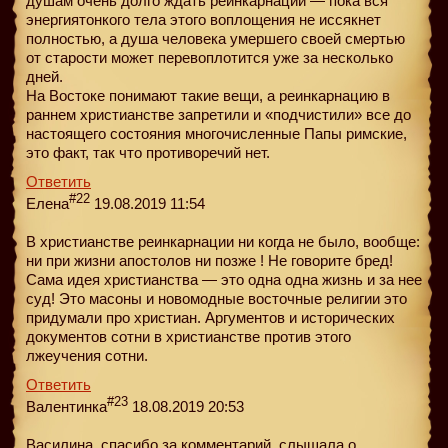
душам очень долго ждать реинкарнации — пока вся
энергиятонкого тела этого воплощения не иссякнет
полностью, а душа человека умершего своей смертью
от старости может перевоплотится уже за несколько
дней.
На Востоке понимают такие вещи, а реинкарнацию в
раннем христианстве запретили и «подчистили» все до
настоящего состояния многочисленные Папы римские,
это факт, так что противоречий нет.
Ответить
#22
Елена
19.08.2019 11:54
В христианстве реинкарнации ни когда не было, вообще:
ни при жизни апостолов ни позже ! Не говорите бред!
Сама идея христианства — это одна одна жизнь и за нее
суд! Это масоны и новомодные восточные религии это
придумали про христиан. Аргументов и исторических
документов сотни в христианстве против этого
лжеучения сотни.
Ответить
#23
Валентинка
18.08.2019 20:53
Василина, спасибо за комментарий, слышала о