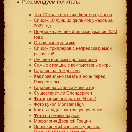
Рекомендуем почитать:
Топ-10 классических фильмов ужасов
Список 10 лучших фильмов ужасов за
2021 год
Подборка лучших фильмов ужасов 2020
года
Страшные мультики
Список триллеров с непредсказуемой
развязкой
Лучшие фильмы про вампиров
Самые страшные компьютерные игры
Гадание на Рождество
Как правильно гадать в ночь перед
Рождеством
Гадание на Старый Новый год
Существует ли Слендермен
Фотографии призраков (50 шт.)
Фото кукол Monster High
Как выглядят настоящие русалки
Фото огромных пауков
Мифология Древней Греции
Японские мифические существа