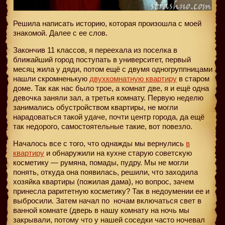
Решила написать историю, которая произошла с моей
знакомой. Далее с ее слов.
Закончив 11 классов, я переехала из поселка в
ближайший город поступать в университет, первый
месяц жила у дяди, потом ещё с двумя одногруппницами
нашли скромненькую
двухкомнатную квартиру
в старом
доме. Так как нас было трое, а комнат две, я и ещё одна
девочка заняли зал, а третья комнату. Первую неделю
занимались обустройством квартиры, не могли
нарадоваться такой удаче, почти центр города, да ещё
так недорого, самостоятельные такие, вот повезло.
Началось все с того, что однажды мы вернулись
в
квартиру
и обнаружили на кухне старую советскую
косметику — румяна, помады, пудру. Мы не могли
понять, откуда она появилась, решили, что заходила
хозяйка квартиры (пожилая дама), но вопрос, зачем
принесла раритетную косметику? Так в недоумении ее и
выбросили. Затем начал по
ночам включаться свет в
ванной комнате (дверь в нашу комнату на ночь мы
закрывали, потому что у нашей соседки часто ночевал