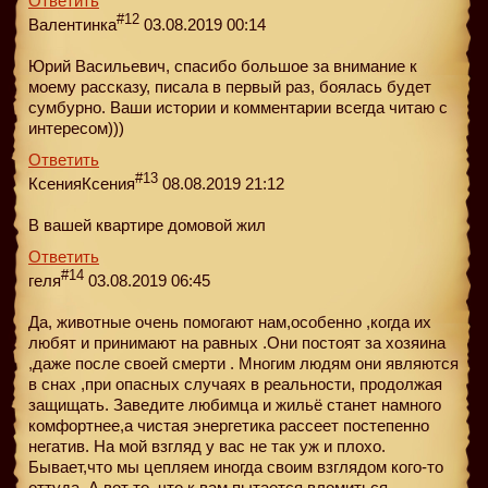
Ответить
#12
Валентинка
03.08.2019 00:14
Юрий Васильевич, спасибо большое за внимание к
моему рассказу, писала в первый раз, боялась будет
сумбурно. Ваши истории и комментарии всегда читаю с
интересом)))
Ответить
#13
КсенияКсения
08.08.2019 21:12
В вашей квартире домовой жил
Ответить
#14
геля
03.08.2019 06:45
Да, животные очень помогают нам,особенно ,когда их
любят и принимают на равных .Они постоят за хозяина
,даже после своей смерти . Многим людям они являются
в снах ,при опасных случаях в реальности, продолжая
защищать. Заведите любимца и жильё станет намного
комфортнее,а чистая энергетика рассеет постепенно
негатив. На мой взгляд у вас не так уж и плохо.
Бывает,что мы цепляем иногда своим взглядом кого-то
оттуда. А вот то, что к вам пытается вломиться