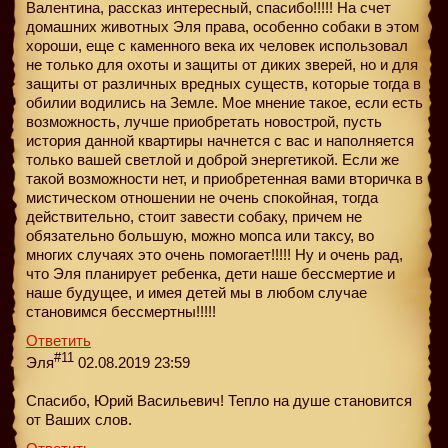
Валентина, рассказ интересный, спасибо!!!!! На счет
домашних животных Эля права, особенно собаки в этом
хороши, еще с каменного века их человек использовал
не только для охоты и защиты от диких зверей, но и для
защиты от различных вредных существ, которые тогда в
обилии водились на Земле. Мое мнение такое, если есть
возможность, лучше приобретать новострой, пусть
история данной квартиры начнется с вас и наполняется
только вашей светлой и доброй энергетикой. Если же
такой возможности нет, и приобретенная вами вторичка в
мистическом отношении не очень спокойная, тогда
действительно, стоит завести собаку, причем не
обязательно большую, можно мопса или таксу, во
многих случаях это очень помогает!!!!! Ну и очень рад,
что Эля планирует ребенка, дети наше бессмертие и
наше будущее, и имея детей мы в любом случае
становимся бессмертны!!!!!
Ответить
#11
Эля
02.08.2019 23:59
Спасибо, Юрий Васильевич! Тепло на душе становится
от Ваших слов.