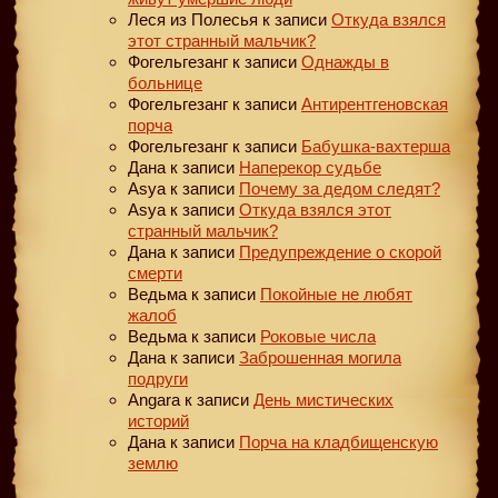
Леся из Полесья
к записи
Откуда взялся
этот странный мальчик?
Фогельгезанг
к записи
Однажды в
больнице
Фогельгезанг
к записи
Антирентгеновская
порча
Фогельгезанг
к записи
Бабушка-вахтерша
Дана
к записи
Наперекор судьбе
Asya
к записи
Почему за дедом следят?
Asya
к записи
Откуда взялся этот
странный мальчик?
Дана
к записи
Предупреждение о скорой
смерти
Ведьма
к записи
Покойные не любят
жалоб
Ведьма
к записи
Роковые числа
Дана
к записи
Заброшенная могила
подруги
Angara
к записи
День мистических
историй
Дана
к записи
Порча на кладбищенскую
землю