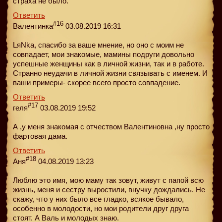
страха не было.
Ответить
#16
Валентинка
03.08.2019 16:31
LяNka, спасибо за ваше мнение, но оно с моим не
совпадает, мои знакомые, мамины подруги довольно
успешные женщины как в личной жизни, так и в работе.
Странно неудачи в личной жизни связывать с именем. И
ваши примеры- скорее всего просто совпадение.
Ответить
#17
геля
03.08.2019 19:52
А ,у меня знакомая с отчеством Валентиновна ,ну просто
фартовая дама.
Ответить
#18
Аня
04.08.2019 13:23
Люблю это имя, мою маму так зовут, живут с папой всю
жизнь, меня и сестру выростили, внучку дождались. Не
скажу, что у них было все гладко, всякое бывало,
особенно в молодости, но мои родители друг друга
стоят. А Валь и молодых знаю.