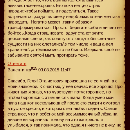
неизвестное-нехорошо. Его пока нет ,но страх
наводит,чтобы поймать и подселиться. Такое
встречается ,когда человеку недображелатели мечтают
навредить. Негатив может ,таким образом
трансформироваться. Просто ,берегите себя и ничего не
бойтесь.Когда страшновато ,вдруг станет жгите
церковные свечи ,как советуют люди,чтобы светлые
сущности на них слетались\в том числе и ваш ангел
хранитель\ ,а тёмным места не было. Изеркало своё не
забывайте святой мыть протирать тоже.
Ответить
#15
Валентинка
03.08.2019 11:47
Спасибо, Геля! Эта история произошла не со мной, а с
моей знакомой. К счастью, у нее сейчас все хорошо! Про
животных я знаю, что чувствуют потустороннее, но
чтобы боролись с этим не слышала. Когда умер мой
папа наш кот несколько дней после его смерти смотрел
в пустое кресло, в котором отец любил сидеть. Самое
странное, что и ребенок мой восьмимесячный лёжа на
диване выворачивал голову на это же кресло и
улыбался, я так понимала, что одна я ничего не вижу, но