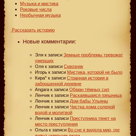
Музыка и мистика
Роковые числа
Необычная музыка
Рассказать историю
Новые комментарии:
Эля
к записи
Земные проблемы тревожат
умерших
Оля
к записи
Сквозняк
Игорь
к записи
Мистика, которой не было
Кира*
к записи
Странная история в
заброшенной деревне
Angara
к записи
Обман тёмных сил
Ленчик
к записи
Раскаявшаяся грешница
Ленчик
к записи
Дом бабы Ульяны
Ленчик
к записи
Чистка дома соленой
водой и молитвой
Ленчик
к записи
Преступника тянет на
место преступления
Ольга
к записи
Во сне я видела мир, где
живут умершие люди