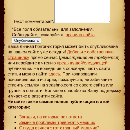
Текст комментария*:
*Все поля обязательны для заполнения.
Соблюдайте, пожалуйста,
правила сайта
.
Опубликовать
Ваша личная horror-история может быть опубликована
на нашем сайте уже сегодня!
Добавьте собственную
страшилку
прямо сейчас (
регистрация не требуется
)
или перейдите к чтению
предыдущей
/следующей
публикации. Не вошедшие в основную часть сайта
статьи можно найти
здесь
. При копировании
понравившихся историй, пожалуйста, не забывайте
ставить ссылку на strashno.com со своего сайта или
группы в соцсети. Большое спасибо за Вашу поддержку
и участие в развитии сайта.
Читайте также самые новые публикации в этой
категории:
Загадки, на которые нет ответа
Земные проблемы тревожат умерших
Откуда взялся этот странный мальчик?