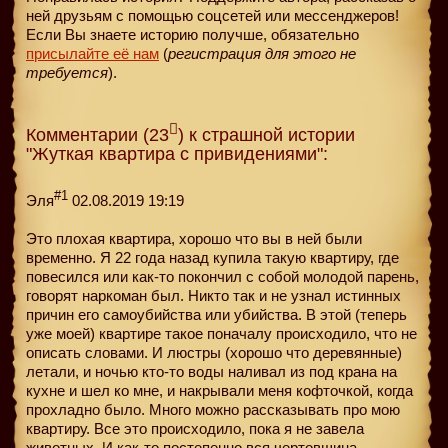
ней друзьям с помощью соцсетей или мессенджеров!
Если Вы знаете историю получше, обязательно
присылайте её нам
(
регистрация для этого не
требуется
).
Комментарии (23
) к страшной истории
"Жуткая квартира с привидениями":
#1
Эля
02.08.2019 19:19
Это плохая квартира, хорошо что вы в ней были
временно. Я 22 года назад купила такую квартиру, где
повесился или как-то покончил с собой молодой парень,
говорят наркоман был. Никто так и не узнал истинных
причин его самоубийства или убийства. В этой (теперь
уже моей) квартире такое поначалу происходило, что не
описать словами. И люстры (хорошо что деревянные)
летали, и ночью кто-то воды наливал из под крана на
кухне и шел ко мне, и накрывали меня кофточкой, когда
прохладно было. Много можно рассказывать про мою
квартиру. Все это происходило, пока я не завела
животных. И как-то постепенно вся чертовщина