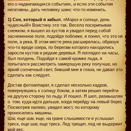
его о надвигающихся событиях, и если эти события
негативны, дать человеку шанс что-то изменить.
1) Сон, который я забыл.
«Мороз и солнце, день
чудесный!» Воистину это так. Весело поскрипывая
снежком, я вышел из кустов и увидел перед собой
заснеженное поле, подойдя поближе, я понял, что это не
поле, а река. В этом месте река расширялась, образуя
что-то вроде озера, по берегам которого находились
заросли кустов и редкие деревья. Я поглядел на часы,
был полдень. Подойдя к самой кромке льда, я
попытался рассмотреть замерзшую реку получше, но
яркий солнечный свет, бивший мне в глаза, не давал это
сделать как следует.
Достав фотоаппарат, я сделал несколько кадров,
повернувшись к солнцу боком, а затем решил перейти
на другую сторону по льду. И пошел. Я шел, размышляя
о
том, куда идти дальше, когда перейду на левый берег.
Посмотрев налево, увидел мост, по которому
проносились машины.
Шаг, еще шаг, еще, на гране слышимости я услышал
треск, еще шаг, еще треск. Лед трещит, лед не выдержит
мой вес.