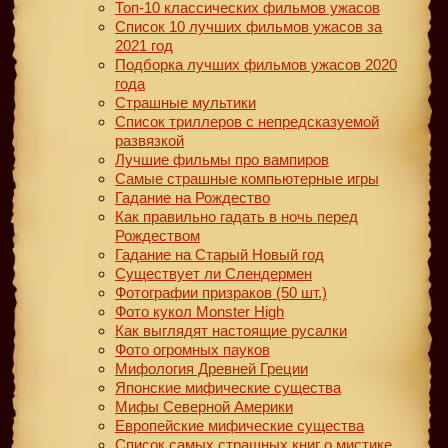
Топ-10 классических фильмов ужасов
Список 10 лучших фильмов ужасов за
2021 год
Подборка лучших фильмов ужасов 2020
года
Страшные мультики
Список триллеров с непредсказуемой
развязкой
Лучшие фильмы про вампиров
Самые страшные компьютерные игры
Гадание на Рождество
Как правильно гадать в ночь перед
Рождеством
Гадание на Старый Новый год
Существует ли Слендермен
Фотографии призраков (50 шт.)
Фото кукол Monster High
Как выглядят настоящие русалки
Фото огромных пауков
Мифология Древней Греции
Японские мифические существа
Мифы Северной Америки
Европейские мифические существа
Список самых страшных книг о мистике