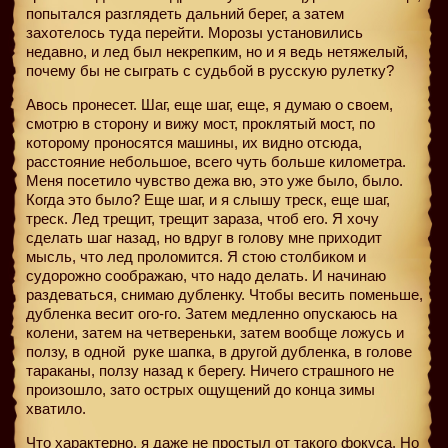
попытался разглядеть дальний берег, а затем
захотелось туда перейти. Морозы установились
недавно, и лед был некрепким, но и я ведь нетяжелый,
почему бы не сыграть с судьбой в русскую рулетку?
Авось пронесет. Шаг, еще шаг, еще, я думаю о своем,
смотрю в сторону и вижу мост, проклятый мост, по
которому проносятся машины, их видно отсюда,
расстояние небольшое, всего чуть больше километра.
Меня посетило чувство дежа вю, это уже было, было.
Когда это было? Еще шаг, и я слышу треск, еще шаг,
треск. Лед трещит, трещит зараза, чтоб его. Я хочу
сделать шаг назад, но вдруг в голову мне приходит
мысль, что лед проломится. Я стою столбиком и
судорожно соображаю, что надо делать. И начинаю
раздеваться, снимаю дубленку. Чтобы весить поменьше,
дубленка весит ого-го. Затем медленно опускаюсь на
колени, затем на четвереньки, затем вообще ложусь и
ползу, в одной
руке шапка, в другой дубленка, в голове
тараканы, ползу назад к берегу. Ничего страшного не
произошло, зато острых ощущений до конца зимы
хватило.
Что характерно, я даже не простыл от такого фокуса. Но