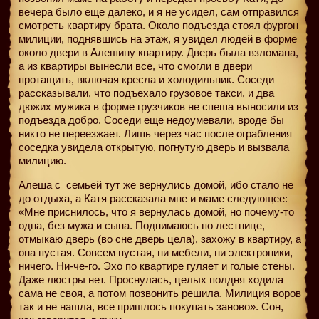
вечера было еще далеко, и я не усидел, сам отправился
смотреть квартиру брата. Около подъезда стоял фургон
милиции, поднявшись на этаж, я увидел людей в форме
около двери в Алешину квартиру. Дверь была взломана,
а из квартиры вынесли все, что смогли в двери
протащить, включая кресла и холодильник. Соседи
рассказывали, что подъехало грузовое такси, и два
дюжих мужика в форме грузчиков не спеша выносили из
подъезда добро. Соседи еще недоумевали, вроде бы
никто не переезжает. Лишь через час после ограбления
соседка увидела открытую, погнутую дверь и вызвала
милицию.
Алеша с
семьей тут же вернулись домой, ибо стало не
до отдыха, а Катя рассказала мне и маме следующее:
«Мне приснилось, что я вернулась домой, но почему-то
одна, без мужа и сына. Поднимаюсь по лестнице,
отмыкаю дверь (во сне дверь цела), захожу в квартиру, а
она пустая. Совсем пустая, ни мебели, ни электроники,
ничего. Ни-че-го. Эхо по квартире гуляет и голые стены.
Даже люстры нет. Проснулась, целых полдня ходила
сама не своя, а потом позвонить решила. Милиция воров
так и не нашла, все пришлось покупать заново». Сон,