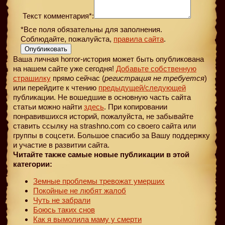
Текст комментария*:
*Все поля обязательны для заполнения.
Соблюдайте, пожалуйста,
правила сайта
.
Опубликовать
Ваша личная horror-история может быть опубликована
на нашем сайте уже сегодня!
Добавьте собственную
страшилку
прямо сейчас (
регистрация не требуется
)
или перейдите к чтению
предыдущей
/следующей
публикации. Не вошедшие в основную часть сайта
статьи можно найти
здесь
. При копировании
понравившихся историй, пожалуйста, не забывайте
ставить ссылку на strashno.com со своего сайта или
группы в соцсети. Большое спасибо за Вашу поддержку
и участие в развитии сайта.
Читайте также самые новые публикации в этой
категории:
Земные проблемы тревожат умерших
Покойные не любят жалоб
Чуть не забрали
Боюсь таких снов
Как я вымолила маму у смерти