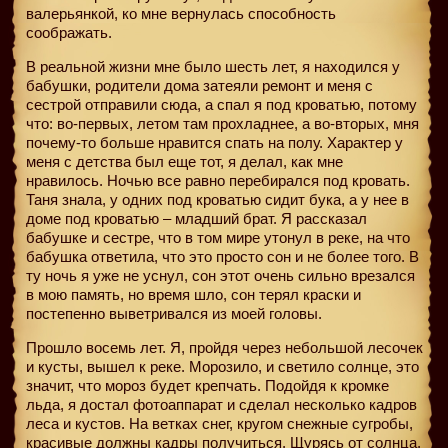
валерьянкой, ко мне вернулась способность
соображать.
В реальной жизни мне было шесть лет, я находился у
бабушки, родители дома затеяли ремонт и меня с
сестрой отправили сюда, а спал я под кроватью, потому
что: во-первых, летом там прохладнее, а во-вторых, мня
почему-то больше нравится спать на полу. Характер у
меня с детства был еще тот, я делал, как мне
нравилось. Ночью все равно перебирался под кровать.
Таня знала, у одних под кроватью сидит бука, а у нее в
доме под кроватью – младший брат. Я рассказал
бабушке и сестре, что в том мире утонул в реке, на что
бабушка ответила, что это просто сон и не более того. В
ту ночь я уже не уснул, сон этот очень сильно врезался
в мою память, но время шло, сон терял краски и
постепенно выветривался из моей головы.
Прошло восемь лет. Я, пройдя через небольшой лесочек
и кусты, вышел к реке. Морозило, и светило солнце, это
значит, что мороз будет крепчать. Подойдя к кромке
льда, я достал фотоаппарат и сделал несколько кадров
леса и кустов. На ветках снег, кругом снежные сугробы,
красивые должны кадры получиться. Щурясь от солнца,