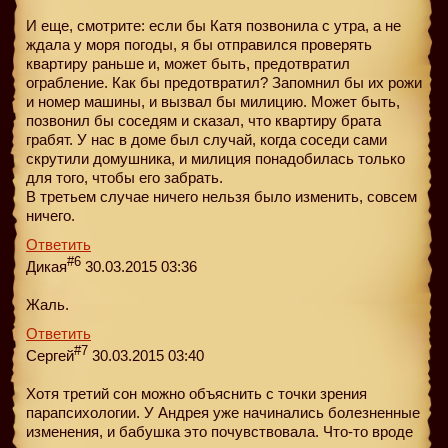
И еще, смотрите: если бы Катя позвонила с утра, а не
ждала у моря погоды, я бы отправился проверять
квартиру раньше и, может быть, предотвратил
ограбление. Как бы предотвратил? Запомнил бы их рожи
и номер машины, и вызвал бы милицию. Может быть,
позвонил бы соседям и сказал, что квартиру брата
грабят. У нас в доме был случай, когда соседи сами
скрутили домушника, и милиция понадобилась только
для того, чтобы его забрать.
В третьем случае ничего нельзя было изменить, совсем
ничего.
Ответить
#6
Дикая
30.03.2015 03:36
Жаль.
Ответить
#7
Сергей
30.03.2015 03:40
Хотя третий сон можно объяснить с точки зрения
парапсихологии. У Андрея уже начинались болезненные
изменения, и бабушка это почувствовала. Что-то вроде