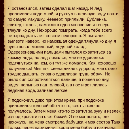
Я остановился, затем сделал шаг назад. И лед
проломился подо мной, я рухнул в ледяную воду почти
по самую макушку. Чеееерт, приплыли! Дубленка,
свитер, штаны, намокли в одно мгновение и теперь
тянули ко дну. Нехорошо помирать, когда тебе всего
четырнадцать лет, совсем нехорошо. Я пытался
вылезти наверх, но намокшая одежда тянула ко дну, я
чувствовал могильный, ледяной холод.
Одеревеневшими пальцами пытался схватиться за
кромку льда, но лед ломался, мне не удавалось
подтянуться на нем, он тут же ломался. Как нехорошо
получилось! Мышцы свела дикая судорога, мне стало
трудно дышать, словно сдавливал грудь обруч. Не
было сил сопротивляться дальше, я пошел ко дну,
видел полынью над головой, а в нос и рот лилась
ледяная вода, заливая легкие.
Я подскочил, дико при этом крича, при подскоке
приложился головой обо что-то, сесть тоже не
получалось. Затем меня кто-то схватил за руку и извлек
из-под кровати на свет божий. Я не мог понять, где
нахожусь, на меня смотрела бабушка и моя сестра Таня.
Только через пару минут, когда меня бабуля накачала