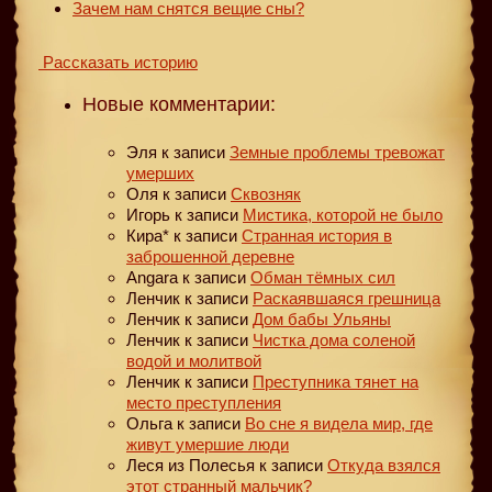
Зачем нам снятся вещие сны?
Рассказать историю
Новые комментарии:
Эля
к записи
Земные проблемы тревожат
умерших
Оля
к записи
Сквозняк
Игорь
к записи
Мистика, которой не было
Кира*
к записи
Странная история в
заброшенной деревне
Angara
к записи
Обман тёмных сил
Ленчик
к записи
Раскаявшаяся грешница
Ленчик
к записи
Дом бабы Ульяны
Ленчик
к записи
Чистка дома соленой
водой и молитвой
Ленчик
к записи
Преступника тянет на
место преступления
Ольга
к записи
Во сне я видела мир, где
живут умершие люди
Леся из Полесья
к записи
Откуда взялся
этот странный мальчик?