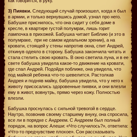
как говорится, в руку.
3) Пиявки.
Следующий случай произошел, когда я был
в армии, и только вернувшись домой, узнал про него.
Бабушке приснилось, что она сидит у себя доме в
кресле, в квартире густой полумрак, лишь горит
лампочка в прихожей. Бабушка читает Библию (и это в
полумраке,
при не самом идеальном зрении), а на
кровати, стоящей у стены напротив окна, спит Андрей,
откинув одеяло в сторону. Бабушка закончила читать и
стала стелить свою кровать. В окно светила луна, и в ее
свете бабушка увидела какое-то движение на кровати,
где спал Андрей. Подойдя поближе, она увидела, что
под майкой ребенка что-то шевелится. Растолкав
Андрея и подняв майку, бабушка увидела, что у него к
животу присосались здоровенные пиявки, и они влезли
ему в живот, вовнутрь, прямо через кожу. Полностью
влезли.
Бабушка проснулась с сильной тревогой в сердце.
Наутро, позвонив своему старшему внуку, она спросила,
все ли в порядке с Андреем. С Андреем был полный
порядок, на вопрос Алеши: «Что случилось?», ответила:
«Что-то предчувствие плохое». Сон рассказывать