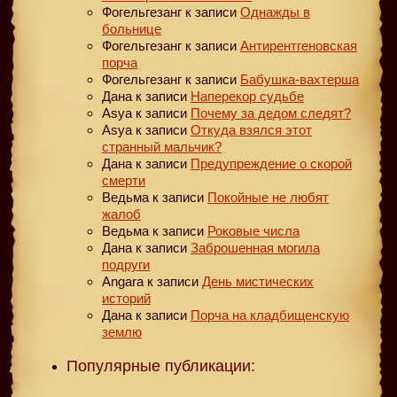
Фогельгезанг
к записи
Однажды в
больнице
Фогельгезанг
к записи
Антирентгеновская
порча
Фогельгезанг
к записи
Бабушка-вахтерша
Дана
к записи
Наперекор судьбе
Asya
к записи
Почему за дедом следят?
Asya
к записи
Откуда взялся этот
странный мальчик?
Дана
к записи
Предупреждение о скорой
смерти
Ведьма
к записи
Покойные не любят
жалоб
Ведьма
к записи
Роковые числа
Дана
к записи
Заброшенная могила
подруги
Angara
к записи
День мистических
историй
Дана
к записи
Порча на кладбищенскую
землю
Популярные публикации: