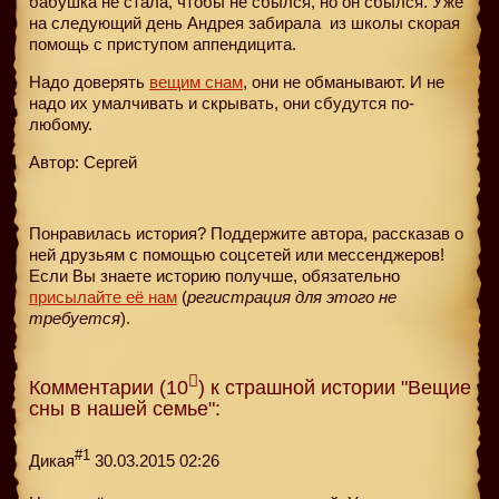
бабушка не стала, чтобы не сбылся, но он сбылся. Уже
на следующий день Андрея забирала
из школы скорая
помощь с приступом аппендицита.
Надо доверять
вещим снам
, они не обманывают. И не
надо их умалчивать и скрывать, они сбудутся по-
любому.
Автор: Сергей
Понравилась история? Поддержите автора, рассказав о
ней друзьям с помощью соцсетей или мессенджеров!
Если Вы знаете историю получше, обязательно
присылайте её нам
(
регистрация для этого не
требуется
).
Комментарии (10
) к страшной истории "Вещие
сны в нашей семье":
#1
Дикая
30.03.2015 02:26