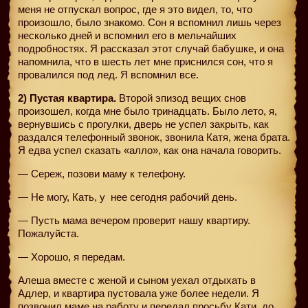
меня не отпускал вопрос, где я это видел, то, что
произошло, было знакомо. Сон я вспомнил лишь через
несколько дней и вспомнил его в мельчайших
подробностях. Я рассказал этот случай бабушке, и она
напомнила, что в шесть лет мне приснился сон, что я
провалился под лед. Я вспомнил все.
2) Пустая квартира.
Второй эпизод вещих снов
произошел, когда мне было тринадцать. Было лето, я,
вернувшись с прогулки, дверь не успел закрыть, как
раздался телефонный звонок, звонила Катя, жена брата.
Я едва успел сказать «алло», как она начала говорить.
— Сереж, позови маму к телефону.
— Не могу, Кать, у
нее сегодня рабочий день.
— Пусть мама вечером проверит нашу квартиру.
Пожалуйста.
— Хорошо, я передам.
Алеша вместе с женой и сыном уехал отдыхать в
Адлер, и квартира пустовала уже более недели. Я
позвонил маме на работу и передал просьбу Кати, до