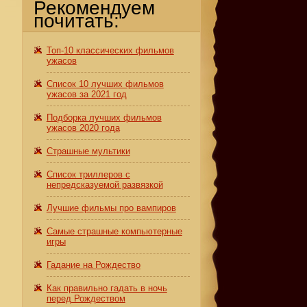
Рекомендуем
почитать:
Топ-10 классических фильмов
ужасов
Список 10 лучших фильмов
ужасов за 2021 год
Подборка лучших фильмов
ужасов 2020 года
Страшные мультики
Список триллеров с
непредсказуемой развязкой
Лучшие фильмы про вампиров
Самые страшные компьютерные
игры
Гадание на Рождество
Как правильно гадать в ночь
перед Рождеством