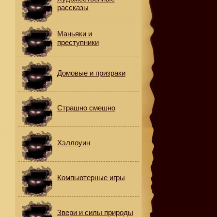
рассказы
Маньяки и
преступники
Домовые и призраки
Страшно смешно
Хэллоуин
Компьютерные игры
Звери и силы природы