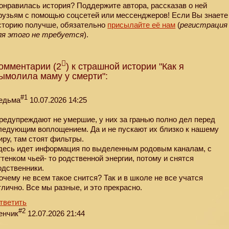
онравилась история? Поддержите автора, рассказав о ней
рузьям с помощью соцсетей или мессенджеров! Если Вы знаете
сторию получше, обязательно
присылайте её нам
(
регистрация
ля этого не требуется
).
омментарии (2
) к страшной истории "Как я
ымолила маму у смерти":
#1
едьма
10.07.2026 14:25
редупреждают не умершие, у них за гранью полно дел перед
ледующим воплощением. Да и не пускают их близко к нашему
иру, там стоят фильтры.
десь идет информация по выделенным родовым каналам, с
ттенком чьей- то родственной энергии, потому и снятся
одственники.
очему не всем такое снится? Так и в школе не все учатся
тлично. Все мы разные, и это прекрасно.
тветить
#2
енчик
12.07.2026 21:44