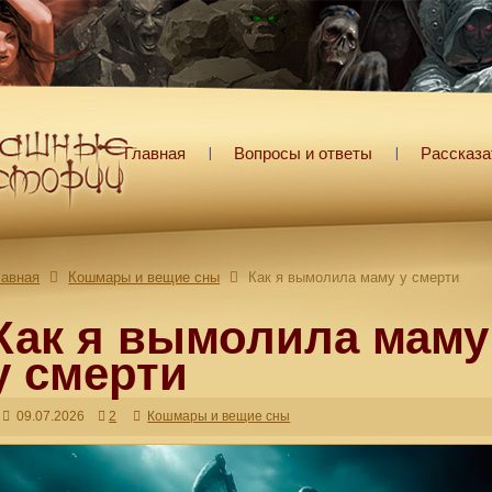
Главная
Вопросы и ответы
Рассказа
лавная
Кошмары и вещие сны
Как я вымолила маму у смерти
Как я вымолила маму
у смерти
09.07.2026
2
Кошмары и вещие сны