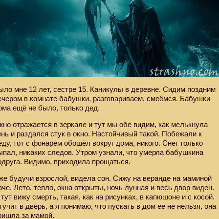
ыло мне 12 лет, сестре 15. Каникулы в деревне. Сидим поздним
ечером в комнате бабушки, разговариваем, смеёмся. Бабушки
ома ещё не было, только дед.
кно отражается в зеркале и тут мы обе видим, как мелькнула
ень и раздался стук в окно. Настойчивый такой. Побежали к
еду, тот с фонарем обошёл вокруг дома, никого. Снег только
ыпал, никаких следов. Утром узнали, что умерла бабушкина
одруга. Видимо, приходила прощаться.
же будучи взрослой, видела сон. Сижу на веранде на маминой
аче. Лето, тепло, окна открыты, ночь лунная и весь двор виден.
 тут вижу смерть, такая, как на рисунках, в капюшоне и с косой.
тучит в дверь, а я понимаю, что пускать в дом ее не нельзя, она
ришла за мамой.