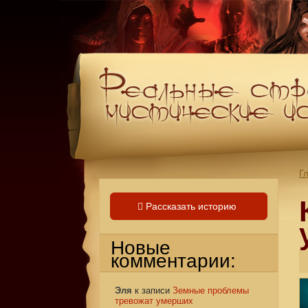
Г
Рассказать историю
Новые
комментарии:
Эля
к записи
Земные проблемы
тревожат умерших