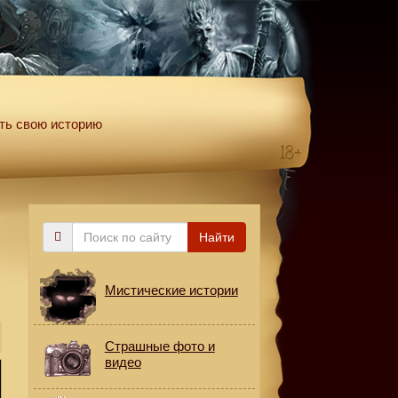
ть свою историю
Поиск
Найти
по
сайту
Мистические истории
Страшные фото и
видео