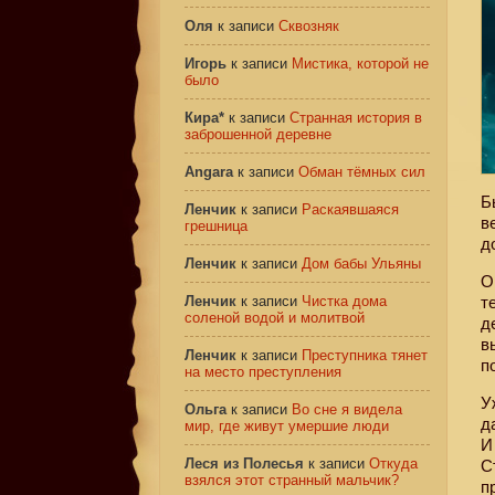
Оля
к записи
Сквозняк
Игорь
к записи
Мистика, которой не
было
Кира*
к записи
Странная история в
заброшенной деревне
Angara
к записи
Обман тёмных сил
Б
Ленчик
к записи
Раскаявшаяся
в
грешница
д
Ленчик
к записи
Дом бабы Ульяны
О
Ленчик
к записи
Чистка дома
т
соленой водой и молитвой
д
в
Ленчик
к записи
Преступника тянет
п
на место преступления
У
Ольга
к записи
Во сне я видела
д
мир, где живут умершие люди
И
Леся из Полесья
к записи
Откуда
С
взялся этот странный мальчик?
п