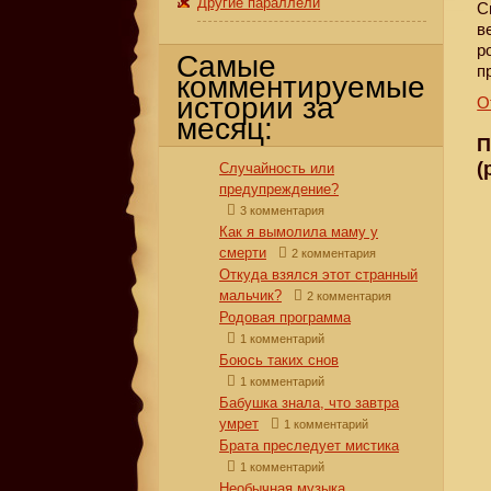
Другие параллели
С
в
р
Самые
п
комментируемые
истории за
О
месяц:
П
(
Случайность или
предупреждение?
3 комментария
Как я вымолила маму у
смерти
2 комментария
Откуда взялся этот странный
мальчик?
2 комментария
Родовая программа
1 комментарий
Боюсь таких снов
1 комментарий
Бабушка знала, что завтра
умрет
1 комментарий
Брата преследует мистика
1 комментарий
Необычная музыка