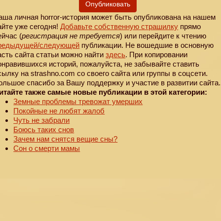
Опубликовать
аша личная horror-история может быть опубликована на нашем
айте уже сегодня!
Добавьте собственную страшилку
прямо
ейчас (
регистрация не требуется
) или перейдите к чтению
редыдущей
/следующей
публикации. Не вошедшие в основную
асть сайта статьи можно найти
здесь
. При копировании
онравившихся историй, пожалуйста, не забывайте ставить
сылку на strashno.com со своего сайта или группы в соцсети.
ольшое спасибо за Вашу поддержку и участие в развитии сайта.
итайте также самые новые публикации в этой категории:
Земные проблемы тревожат умерших
Покойные не любят жалоб
Чуть не забрали
Боюсь таких снов
Зачем нам снятся вещие сны?
Сон о смерти мамы