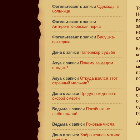
Фогельгезанг
к записи
Однажды в
Т
больнице
Н
п
Фогельгезанг
к записи
з
Антирентгеновская порча
н
Фогельгезанг
к записи
Бабушка-
с
вахтерша
К
Дана
к записи
Наперекор судьбе
к
э
Asya
к записи
Почему за дедом
м
следят?
п
п
Asya
к записи
Откуда взялся этот
странный мальчик?
В
Дана
к записи
Предупреждение о
с
скорой смерти
о
с
Ведьма
к записи
Покойные не
р
любят жалоб
А
Ведьма
к записи
Роковые числа
Дана
к записи
Заброшенная могила
подруги