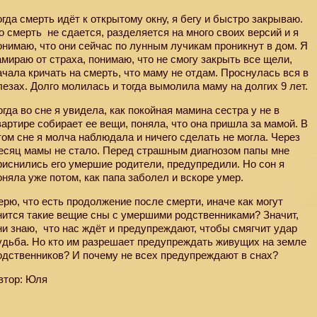
огда смерть идёт к открытому окну, я бегу и быстро закрываю.
о смерть
не сдается, разделяется на много своих версий и я
онимаю, что они сейчас по лунным лучикам проникнут в дом. Я
амираю от страха, понимаю, что не смогу закрыть все щели,
ачала кричать на смерть, что маму не отдам. Проснулась вся в
лезах. Долго молилась и тогда вымолила маму на долгих 9 лет.
огда во сне я увидела, как покойная мамина сестра у не в
вартире собирает ее вещи, поняла, что она пришла за мамой. В
том сне я молча наблюдала и ничего сделать не могла. Через
есяц мамы не стало. Перед страшным диагнозом папы мне
риснились его умершие родители, предупредили. Но сон я
оняла уже потом, как папа заболел и вскоре умер.
ерю, что есть продолжение после смерти, иначе как могут
нится такие вещие сны с умершими родственниками? Значит,
ни знаю,
что нас ждёт и предупреждают, чтобы смягчит удар
удьба. Но кто им разрешает предупреждать живущих на земле
одственников? И почему не всех предупреждают в снах?
втор: Юля