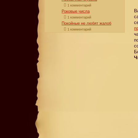
1 комментарий
В
Роковые числа
с
1 комментарий
с
Покойные не любят жалоб
п
1 комментарий
ч
п
с
Б
Ч