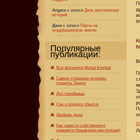
П
д
Angara
к записи
День мистических
историй
и
д
Дана
к записи
Порча на
кладбищенскую землю
К
Популярные
в
публикации:
В
Все фаталити Mortal Kombat
П
Самые страшные вулканы
с
планеты Земля
м
З
Дух покойницы
о
р
Сон о подруге сбылся
П
о
Двойник дяди
О
Как завести собственного
домового (пошаговая инструкция)
Л