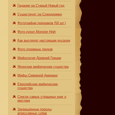
Гадание на Старый Новый год
Существует ли Слендермен
Фотографии призраков (50 шт.)
Фото кукол Monster High
Как выглядят настоящие русалки
Фото огромных пауков
Мифология Древней Греции
Японские мифические существа
Мифы Северной Америки
Европейские мифические
существа
Список самых страшных книг о
мистике
Запрещённые породы
агрессивных собак