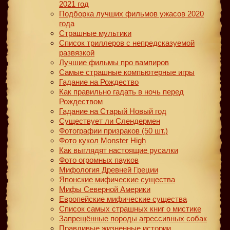
2021 год
Подборка лучших фильмов ужасов 2020
года
Страшные мультики
Список триллеров с непредсказуемой
развязкой
Лучшие фильмы про вампиров
Самые страшные компьютерные игры
Гадание на Рождество
Как правильно гадать в ночь перед
Рождеством
Гадание на Старый Новый год
Существует ли Слендермен
Фотографии призраков (50 шт.)
Фото кукол Monster High
Как выглядят настоящие русалки
Фото огромных пауков
Мифология Древней Греции
Японские мифические существа
Мифы Северной Америки
Европейские мифические существа
Список самых страшных книг о мистике
Запрещённые породы агрессивных собак
Правдивые жизненные истории