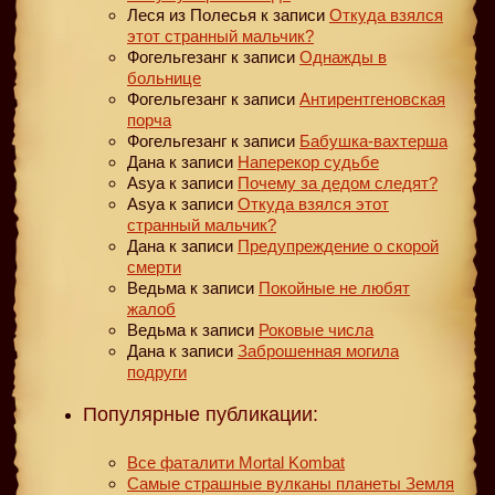
Леся из Полесья
к записи
Откуда взялся
этот странный мальчик?
Фогельгезанг
к записи
Однажды в
больнице
Фогельгезанг
к записи
Антирентгеновская
порча
Фогельгезанг
к записи
Бабушка-вахтерша
Дана
к записи
Наперекор судьбе
Asya
к записи
Почему за дедом следят?
Asya
к записи
Откуда взялся этот
странный мальчик?
Дана
к записи
Предупреждение о скорой
смерти
Ведьма
к записи
Покойные не любят
жалоб
Ведьма
к записи
Роковые числа
Дана
к записи
Заброшенная могила
подруги
Популярные публикации:
Все фаталити Mortal Kombat
Самые страшные вулканы планеты Земля