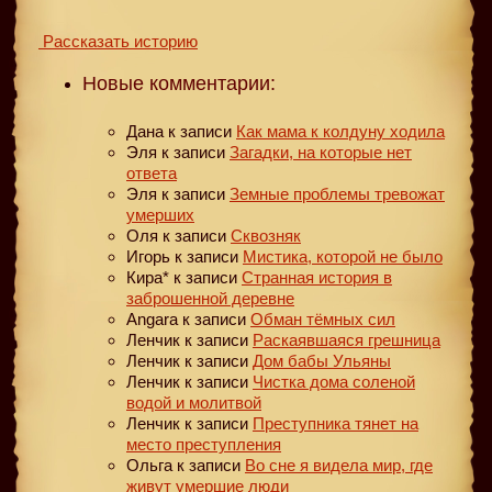
Рассказать историю
Новые комментарии:
Дана
к записи
Как мама к колдуну ходила
Эля
к записи
Загадки, на которые нет
ответа
Эля
к записи
Земные проблемы тревожат
умерших
Оля
к записи
Сквозняк
Игорь
к записи
Мистика, которой не было
Кира*
к записи
Странная история в
заброшенной деревне
Angara
к записи
Обман тёмных сил
Ленчик
к записи
Раскаявшаяся грешница
Ленчик
к записи
Дом бабы Ульяны
Ленчик
к записи
Чистка дома соленой
водой и молитвой
Ленчик
к записи
Преступника тянет на
место преступления
Ольга
к записи
Во сне я видела мир, где
живут умершие люди