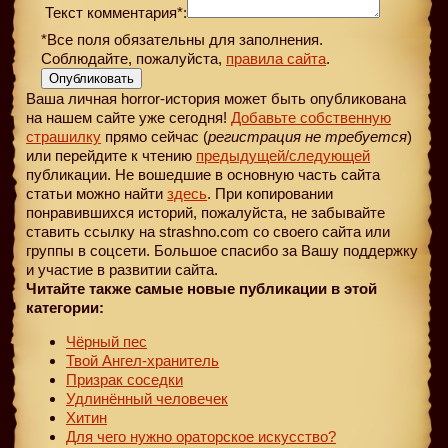
Текст комментария*:
*Все поля обязательны для заполнения.
Соблюдайте, пожалуйста,
правила сайта
.
Опубликовать
Ваша личная horror-история может быть опубликована
на нашем сайте уже сегодня!
Добавьте собственную
страшилку
прямо сейчас (
регистрация не требуется
)
или перейдите к чтению
предыдущей
/следующей
публикации. Не вошедшие в основную часть сайта
статьи можно найти
здесь
. При копировании
понравившихся историй, пожалуйста, не забывайте
ставить ссылку на strashno.com со своего сайта или
группы в соцсети. Большое спасибо за Вашу поддержку
и участие в развитии сайта.
Читайте также самые новые публикации в этой
категории:
Чёрный пес
Твой Ангел-хранитель
Призрак соседки
Удлинённый человечек
Хитин
Для чего нужно ораторское искусство?