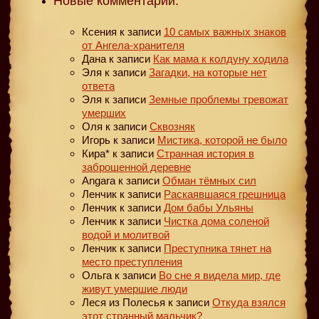
Новые комментарии:
Ксения
к записи
10 самых важных знаков
от Ангела-хранителя
Дана
к записи
Как мама к колдуну ходила
Эля
к записи
Загадки, на которые нет
ответа
Эля
к записи
Земные проблемы тревожат
умерших
Оля
к записи
Сквозняк
Игорь
к записи
Мистика, которой не было
Кира*
к записи
Странная история в
заброшенной деревне
Angara
к записи
Обман тёмных сил
Ленчик
к записи
Раскаявшаяся грешница
Ленчик
к записи
Дом бабы Ульяны
Ленчик
к записи
Чистка дома соленой
водой и молитвой
Ленчик
к записи
Преступника тянет на
место преступления
Ольга
к записи
Во сне я видела мир, где
живут умершие люди
Леся из Полесья
к записи
Откуда взялся
этот странный мальчик?