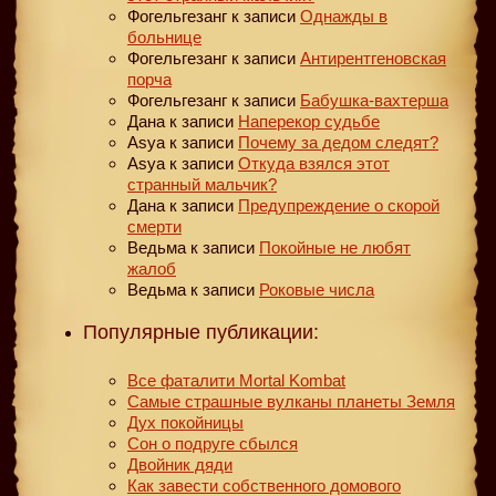
Фогельгезанг
к записи
Однажды в
больнице
Фогельгезанг
к записи
Антирентгеновская
порча
Фогельгезанг
к записи
Бабушка-вахтерша
Дана
к записи
Наперекор судьбе
Asya
к записи
Почему за дедом следят?
Asya
к записи
Откуда взялся этот
странный мальчик?
Дана
к записи
Предупреждение о скорой
смерти
Ведьма
к записи
Покойные не любят
жалоб
Ведьма
к записи
Роковые числа
Популярные публикации:
Все фаталити Mortal Kombat
Самые страшные вулканы планеты Земля
Дух покойницы
Сон о подруге сбылся
Двойник дяди
Как завести собственного домового