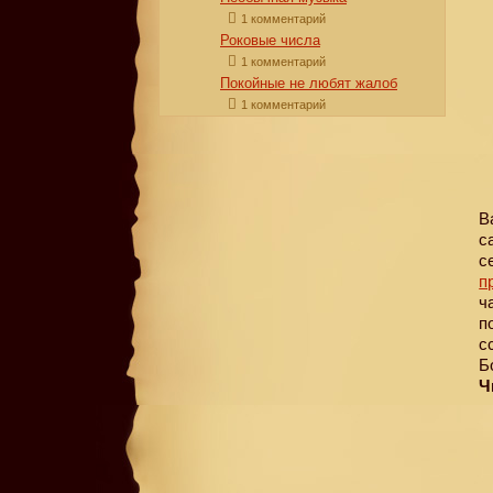
1 комментарий
Роковые числа
1 комментарий
Покойные не любят жалоб
1 комментарий
В
с
с
п
ч
п
с
Б
Ч