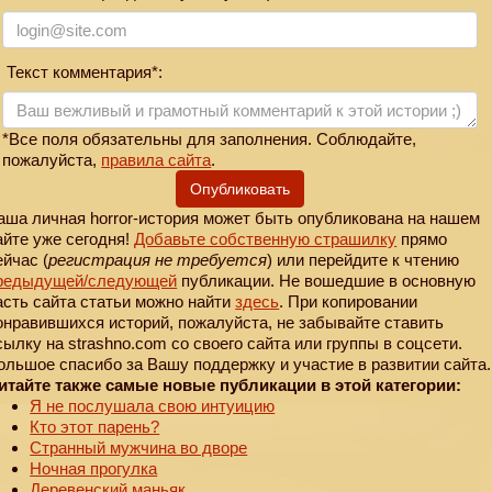
Текст комментария*:
*Все поля обязательны для заполнения. Соблюдайте,
пожалуйста,
правила сайта
.
Опубликовать
аша личная horror-история может быть опубликована на нашем
айте уже сегодня!
Добавьте собственную страшилку
прямо
ейчас (
регистрация не требуется
) или перейдите к чтению
редыдущей
/следующей
публикации. Не вошедшие в основную
асть сайта статьи можно найти
здесь
. При копировании
онравившихся историй, пожалуйста, не забывайте ставить
сылку на strashno.com со своего сайта или группы в соцсети.
ольшое спасибо за Вашу поддержку и участие в развитии сайта.
итайте также самые новые публикации в этой категории:
Я не послушала свою интуицию
Кто этот парень?
Странный мужчина во дворе
Ночная прогулка
Деревенский маньяк