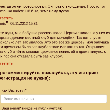
лег, да он не провоцировал. Он правильно сделал. Просто тот
атюшка набожный был, земля ему пухом.
тветить
#6
eris
06.11.2012 15:31
 те годы, мне бабушка рассказывала. Церкви сжигали. а у них из
еркви сделали местный клуб для молодёжи. Так вот спустя
есколько лет, забывалось .что это всё же церковь. моя бабушка
ем временем была зав клуба чтоли или как-то так. Открывает
на клуб и чётко слышит церковное пение, её в дрожь кинуло. с
ех пор она отказала быть зав клубом.
тветить
рокомментируйте, пожалуйста, эту историю
регистрация не нужна):
Как Вас зовут*:
Ваш e-mail* (нигде не публикуется):