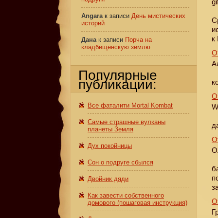
gi
Angara
к записи
День мистических
С
историй
и
к
Дана
к записи
Порча на
кладбищенскую землю
О
А
Популярные
публикации:
к
О
Все фаталити Mortal Kombat
W
Самые страшные вулканы
д
планеты Земля
О
Дух покойницы
О
Сон о подруге сбылся
б
п
Двойник дяди
з
Как завести собственного
О
домового (пошаговая инструкция)
Г