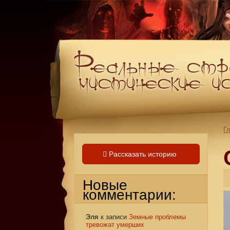
Г
Рассказать историю
Новые
комментарии:
Эля
к записи
Земные проблемы
тревожат умерших