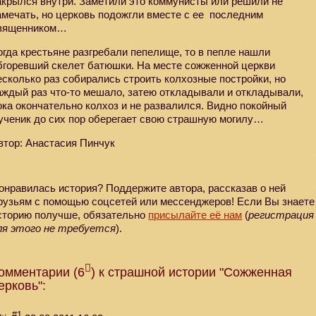
акрылся внутри. Заметили это коммунисты или решили не
амечать, но церковь подожгли вместе с ее
последним
вященником…
огда крестьяне разгребали пепелище, то в пепле нашли
бгоревший скелет батюшки. На месте сожженной церкви
есколько раз собирались строить колхозные постройки, но
аждый раз что-то мешало, затею откладывали и откладывали,
ока окончательно колхоз и не развалился. Видно покойный
ученик до сих пор оберегает свою страшную могилу…
втор: Анастасия Пинчук
онравилась история? Поддержите автора, рассказав о ней
рузьям с помощью соцсетей или мессенджеров! Если Вы знаете
сторию получше, обязательно
присылайте её нам
(
регистрация
ля этого не требуется
).
омментарии (6
) к страшной истории "Сожженная
ерковь":
#1