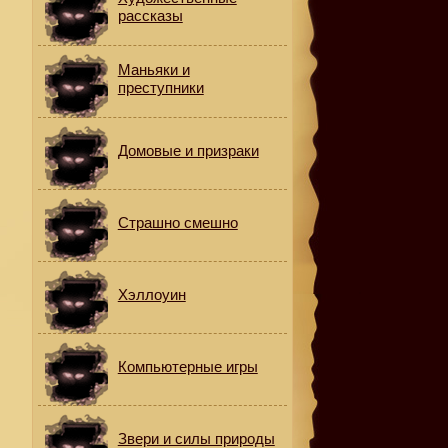
рассказы
Маньяки и
преступники
Домовые и призраки
Страшно смешно
Хэллоуин
Компьютерные игры
Звери и силы природы