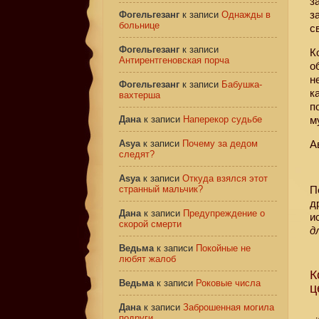
з
з
Фогельгезанг
к записи
Однажды в
больнице
с
Фогельгезанг
к записи
К
Антирентгеновская порча
о
н
Фогельгезанг
к записи
Бабушка-
к
вахтерша
п
Дана
к записи
Наперекор судьбе
м
Asya
к записи
Почему за дедом
А
следят?
Asya
к записи
Откуда взялся этот
странный мальчик?
П
д
Дана
к записи
Предупреждение о
и
скорой смерти
д
Ведьма
к записи
Покойные не
любят жалоб
К
Ведьма
к записи
Роковые числа
ц
Дана
к записи
Заброшенная могила
подруги