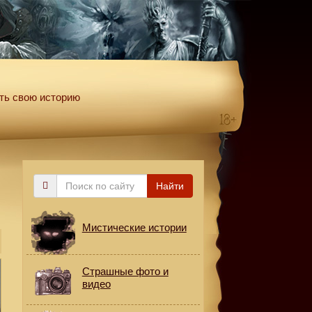
ть свою историю
Поиск
Найти
по
сайту
Мистические истории
Страшные фото и
видео