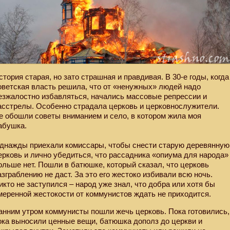
стория старая, но зато страшная и правдивая. В 30-е годы, когда
оветская власть решила, что от «ненужных» людей надо
езжалостно избавляться, начались массовые репрессии и
асстрелы. Особенно страдала церковь и церковнослужители.
е обошли советы вниманием и село, в котором жила моя
абушка.
днажды приехали комиссары, чтобы снести старую деревянную
ерковь и лично убедиться, что рассадника «опиума для народа»
ольше нет. Пошли в батюшке, который сказал, что церковь
азграблению не даст. За это его жестоко избивали всю ночь.
икто не заступился – народ уже знал, что добра или хотя бы
меренной жестокости от коммунистов ждать не приходится.
анним утром коммунисты пошли жечь церковь. Пока готовились,
ока выносили ценные вещи, батюшка дополз до церкви и