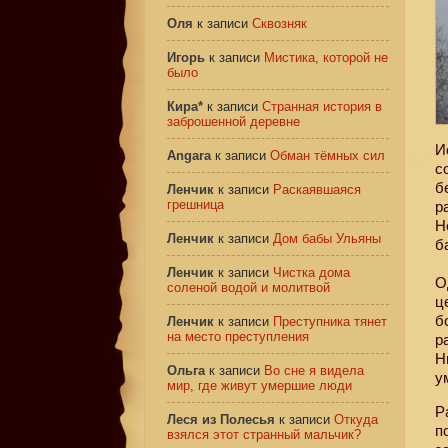
Оля
к записи
Сквозняк
Игорь
к записи
Мистика, которой не
было
Кира*
к записи
Странная история в
заброшенной деревне
И
Angara
к записи
Обман тёмных сил
с
б
Ленчик
к записи
Раскаявшаяся
грешница
р
Н
Ленчик
к записи
Дом бабы Ульяны
б
Ленчик
к записи
Чистка дома
О
соленой водой и молитвой
ц
б
Ленчик
к записи
Преступника тянет
на место преступления
р
Н
Ольга
к записи
Во сне я видела
у
мир, где живут умершие люди
Р
Леся из Полесья
к записи
Откуда
п
взялся этот странный мальчик?