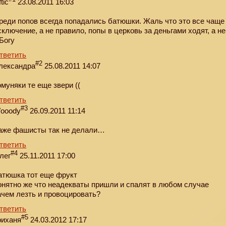
ftic
23.08.2011 16:03
реди попов всегда попадались батюшки. Жаль что это все чаще
сключение, а не правило, попы в церковь за деньгами ходят, а не
 Богу
тветить
#2
лександра
25.08.2011 14:07
омуняки те еще звери ((
тветить
#3
ooody
26.09.2011 11:14
аже фашисты так не делали…
тветить
#4
лег
25.11.2011 17:00
атюшка тот еще фрукт
онятно же что неадекваты пришли и спалят в любом случае
ачем лезть и провоцировать?
тветить
#5
риханя
24.03.2012 17:17