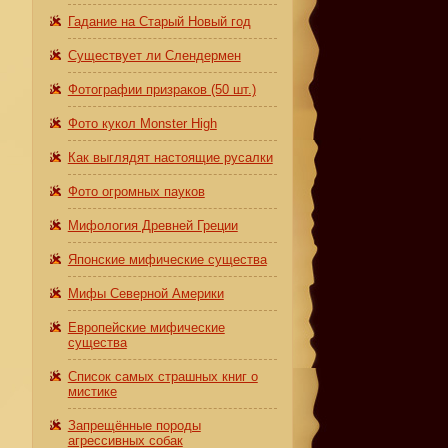
Гадание на Старый Новый год
Существует ли Слендермен
Фотографии призраков (50 шт.)
Фото кукол Monster High
Как выглядят настоящие русалки
Фото огромных пауков
Мифология Древней Греции
Японские мифические существа
Мифы Северной Америки
Европейские мифические
существа
Список самых страшных книг о
мистике
Запрещённые породы
агрессивных собак