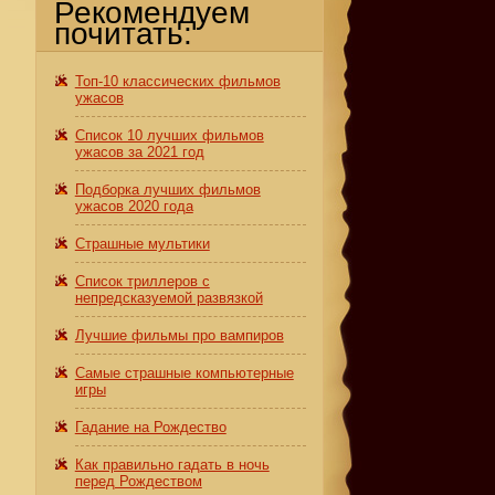
Рекомендуем
почитать:
Топ-10 классических фильмов
ужасов
Список 10 лучших фильмов
ужасов за 2021 год
Подборка лучших фильмов
ужасов 2020 года
Страшные мультики
Список триллеров с
непредсказуемой развязкой
Лучшие фильмы про вампиров
Самые страшные компьютерные
игры
Гадание на Рождество
Как правильно гадать в ночь
перед Рождеством