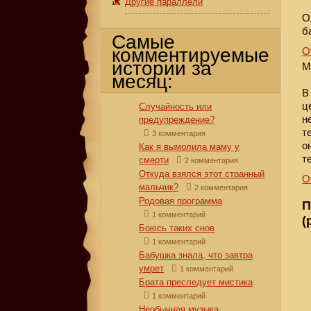
Другие параллели
О
б
Самые
комментируемые
О
истории за
M
месяц:
В
ц
Случайность или
н
предупреждение?
т
3 комментария
о
Как я вымолила маму у
т
смерти
2 комментария
Откуда взялся этот странный
О
мальчик?
2 комментария
Родовая программа
П
1 комментарий
(
Боюсь таких снов
1 комментарий
Бабушка знала, что завтра
умрет
1 комментарий
Брата преследует мистика
1 комментарий
Необычная музыка