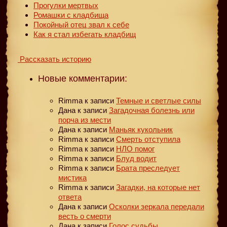
Прогулки мертвых
Ромашки с кладбища
Покойный отец звал к себе
Как я стал избегать кладбищ
Рассказать историю
Новые комментарии:
Rimma
к записи
Темные и светлые силы
Дана
к записи
Загадочная болезнь или
порча из мести
Дана
к записи
Маньяк кукольник
Rimma
к записи
Смерть отступила
Rimma
к записи
НЛО помог
Rimma
к записи
Блуд водит
Rimma
к записи
Брата преследует
мистика
Rimma
к записи
Загадки, на которые нет
ответа
Дана
к записи
Осколки зеркала передали
весть о смерти
Дана
к записи
Голос судьбы