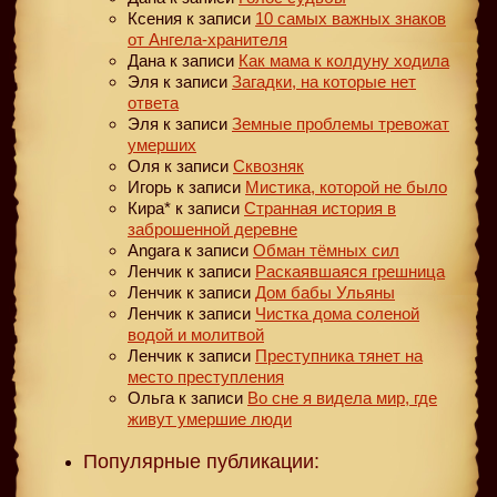
Ксения
к записи
10 самых важных знаков
от Ангела-хранителя
Дана
к записи
Как мама к колдуну ходила
Эля
к записи
Загадки, на которые нет
ответа
Эля
к записи
Земные проблемы тревожат
умерших
Оля
к записи
Сквозняк
Игорь
к записи
Мистика, которой не было
Кира*
к записи
Странная история в
заброшенной деревне
Angara
к записи
Обман тёмных сил
Ленчик
к записи
Раскаявшаяся грешница
Ленчик
к записи
Дом бабы Ульяны
Ленчик
к записи
Чистка дома соленой
водой и молитвой
Ленчик
к записи
Преступника тянет на
место преступления
Ольга
к записи
Во сне я видела мир, где
живут умершие люди
Популярные публикации: