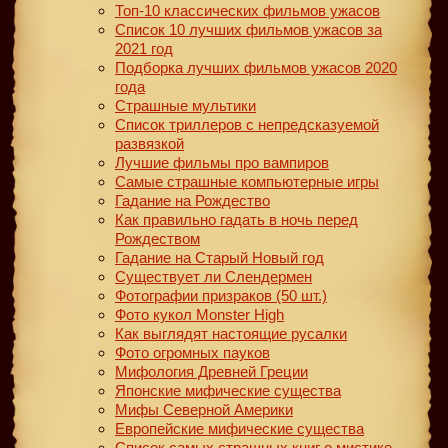
Топ-10 классических фильмов ужасов
Список 10 лучших фильмов ужасов за
2021 год
Подборка лучших фильмов ужасов 2020
года
Страшные мультики
Список триллеров с непредсказуемой
развязкой
Лучшие фильмы про вампиров
Самые страшные компьютерные игры
Гадание на Рождество
Как правильно гадать в ночь перед
Рождеством
Гадание на Старый Новый год
Существует ли Слендермен
Фотографии призраков (50 шт.)
Фото кукол Monster High
Как выглядят настоящие русалки
Фото огромных пауков
Мифология Древней Греции
Японские мифические существа
Мифы Северной Америки
Европейские мифические существа
Список самых страшных книг о мистике