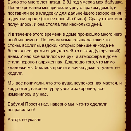
Было это много лет назад. В 91 год умерла моя бабушка.
После кремации мы привезли урну с прахом домой, и
поставили ее в кладовку для дальнейшего захоронения
в другом городе (это ее просьба была). Сразу отвезти не
получилось, и она стояла там несколько дней.
И в течение этого времени в доме произошло много чего
необъяснимого. По ночам мама слышала какие-то
стоны, всхлипы, вздохи, которых раньше никогда не
было, я все время ощущала чей-то взгляд (укоряющий)
днем. У нас все валилось из рук, и атмосфера в доме
стала нервно-напряженная. Дошло до того, что мимо
кладовки мы боялись пройти и ночью даже в туалет не
ходили.
Мы все понимали, что это душа неупокоенная мается, и
когда отец, наконец, урну увез и захоронил, все
изменилось и у нас.
Бабуля! Прости нас, наверно мы
что-то сделали
неправильно!
Автор: не указан