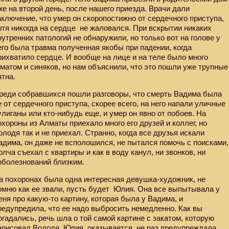
же на второй день, после нашего приезда. Врачи дали
аключение, что умер он скоропостижно от сердечного приступа,
отя никогда на сердце
не жаловался. При вскрытии никаких
нутренних патологий не обнаружили, но только вот на голове у
его была травма полученная якобы при падении, когда
рихватило сердце. И вообще на лице и на теле было много
ематом и синяков, но нам объяснили, что это пошли уже трупные
ятна.
реди собравшихся пошли разговоры, что смерть Вадима была
е от сердечного приступа, скорее всего, на него напали уличные
улиганы или кто-нибудь еще, и умер он явно от побоев. На
охороны из Алматы приехало много его друзей и коллег, но
олодя так и не приехал. Странно, когда все друзья искали
адима, он даже не всполошился, не пытался помочь с поисками,
олча съехал с квартиры и как в воду канул, ни звонков, ни
оболезнований близким.
а похоронах была одна интересная девушка-художник, не
омню как ее звали, пусть будет
Юлия. Она все выпытывала у
еня про какую-то картину, которая была у Вадима, и
редупредила, что ее надо выбросить немедленно. Как вы
огадались, речь шла о той самой картине с закатом, которую
арисовал Володя. Юлия, оказывается, не раз предупреждала