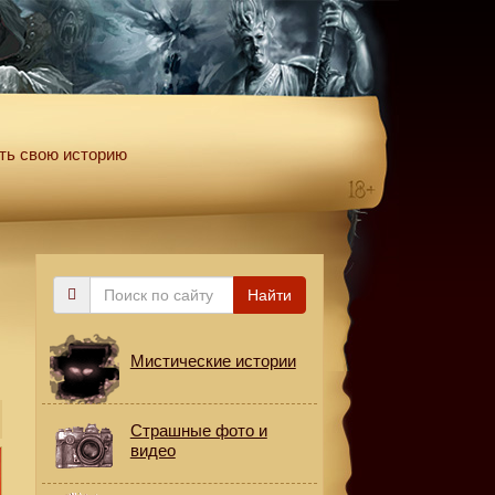
ть свою историю
Поиск
Найти
по
сайту
Мистические истории
Страшные фото и
видео