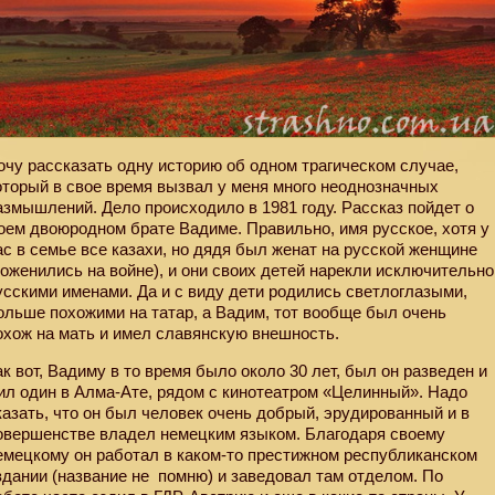
очу рассказать одну историю об одном трагическом случае,
оторый в свое время вызвал у меня много неоднозначных
азмышлений. Дело происходило в 1981 году. Рассказ пойдет о
оем двоюродном брате Вадиме. Правильно, имя русское, хотя у
ас в семье все казахи, но дядя был женат на русской женщине
поженились на войне), и они своих детей нарекли исключительно
усскими именами. Да и с виду дети родились светлоглазыми,
ольше похожими на татар, а Вадим, тот вообще был очень
охож на мать и имел славянскую внешность.
ак вот, Вадиму в то время было около 30 лет, был он разведен и
ил один в Алма-Ате, рядом с кинотеатром «Целинный». Надо
казать, что он был человек очень добрый, эрудированный и в
овершенстве владел немецким языком. Благодаря своему
емецкому он работал в каком-то престижном республиканском
здании (название не
помню) и заведовал там отделом. По