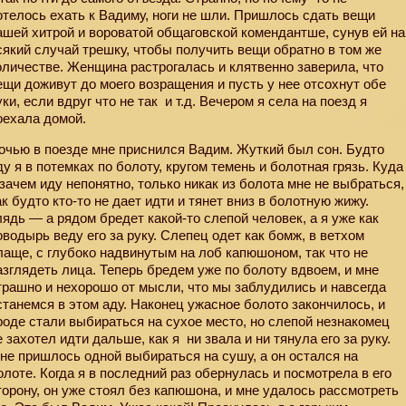
отелось ехать к Вадиму, ноги не шли. Пришлось сдать вещи
ашей хитрой и вороватой общаговской комендантше, сунув ей на
сякий случай трешку, чтобы получить вещи обратно в том же
оличестве. Женщина растрогалась и клятвенно заверила, что
ещи доживут до моего возращения и пусть у нее отсохнут обе
уки, если вдруг что не так
и т.д. Вечером я села на поезд я
оехала домой.
очью в поезде мне приснился Вадим. Жуткий был сон. Будто
ду я в потемках по болоту, кругом темень и болотная грязь. Куда
 зачем иду непонятно, только никак из болота мне не выбраться,
ак будто кто-то не дает идти и тянет вниз в болотную жижу.
лядь — а рядом бредет какой-то слепой человек, а я уже как
оводырь веду его за руку. Слепец одет как бомж, в ветхом
лаще, с глубоко надвинутым на лоб капюшоном, так что не
азглядеть лица. Теперь бредем уже по болоту вдвоем, и мне
трашно и нехорошо от мысли, что мы заблудились и навсегда
станемся в этом аду. Наконец ужасное болото закончилось, и
роде стали выбираться на сухое место, но слепой незнакомец
е захотел идти дальше, как я
ни звала и ни тянула его за руку.
не пришлось одной выбираться на сушу, а он остался на
олоте. Когда я в последний раз обернулась и посмотрела в его
торону, он уже стоял без капюшона, и мне удалось рассмотреть