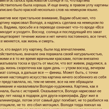
амяти осталось красноватое солнце и то, что картина
ействительно была хороша. И еще внизу, в правом углу картины
аписано было краской несколько слов на немецком языке.
аметив мое пристальное внимание, Вадим объяснил, что
артину нарисовал Володя, а надпись сделана на немецком по
го, Вадима, просьбе и в переводе означает что–то вроде «Все
риходит и уходит». Восход
солнца и последующий его закат
лицетворяет течение жизни и нет ничего постоянного, все течет,
се меняется, как жизнь и смерть.
се, кто видел эту картину, были под впечатлением.
ействительно, вначале она поражала своей натуральностью,
ркими и в то же время мрачными красками, потом внезапно
акатывала тоска и грусть от мысли, что вот живем, радуемся, а
едь жизнь скоротечна как один день — утром восход, вечером
акат солнца, а дальше все — финиш. Может быть, с точки
рения настоящего искусства картина ничего особенного из себя
е представляла, но, тем не менее, все на нее обращали
нимание и нахваливали Володю-художника. Картина, как я
знала, была с историей. Оказывается, Володя нарисовал ее
ару лет назад в подарок для друга-хореографа. Друг жил в
алининграде, потом этот самый друг погибает, не то разбился на
отоцикле, не то
его сбил мотоцикл. Володя тогда поехал на