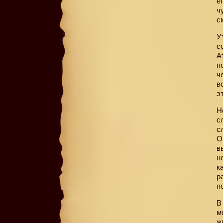
е
ч
с
У
с
А
п
ч
в
э
Н
с
с
О
в
н
к
р
п
В
м
ж