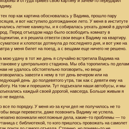
охороны и оттуда привез свою картину и зачем-то передарил
адиму.
 тех пор как картина обосновалась у Вадима, прошло пару
есяцев, и вот наступило долгожданное лето. У меня в институте
ачались летние каникулы, и я собиралась уехать домой в друго
ород. Перед отъездом надо было освободить комнату в
бщежитии, и я решила отвезти свои вещи к Вадиму на квартиру.
 суматохе и хлопотах дотянула до последнего дня, и вот уже на
автра у меня билет на поезд, а с вещами еще ничего не решено.
а мою удачу в тот же день я случайно встретила Вадима на
становке у центрального стадиона. Мы оба торопились по дела
 нам не удалось обстоятельно поговорить, но вещи
оговорилась завезти к нему в тот день вечером или на
ледующий день
до полдевятого утра, так как с девяти ему на
аботу. На том и порешили. Тут подъехали наши автобусы, и мы
азъехались каждый своей дорогой, навсегда. Больше живым я
го не видела.
о все по порядку. У меня из-за кучи дел не получилось не то
тобы вещи перевезти, даже позвонить Вадиму не успела.
незапно возникали неотложные дела, какие–то проблемы — то
утаница с библиотекой, то кого пришлось провожать на самолет
 так почти до самого отъезда. Странно, но почему–то не