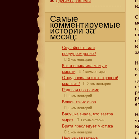
п
Другие параллели
В
Самые
С
комментируемые
м
истории за
н
месяц:
г
о
В
Случайность или
з
предупреждение?
3 комментария
Н
Как я вымолила маму у
о
смерти
2 комментария
и
Откуда взялся этот странный
д
мальчик?
2 комментария
с
Родовая программа
р
1 комментарий
р
Боюсь таких снов
е
1 комментарий
Бабушка знала, что завтра
Н
умрет
ч
1 комментарий
Брата преследует мистика
В
п
1 комментарий
и
Необычная музыка