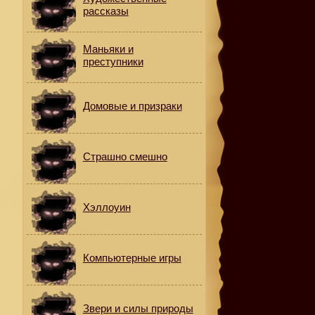
рассказы
Маньяки и
преступники
Домовые и призраки
Страшно смешно
Хэллоуин
Компьютерные игры
Звери и силы природы