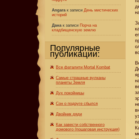
п
д
Angara
к записи
День мистических
н
историй
З
Дана
к записи
Порча на
к
кладбищенскую землю
е
п
Популярные
о
публикации:
в
В
Все фаталити Mortal Kombat
Д
я
Самые страшные вулканы
н
планеты Земля
в
з
Дух покойницы
з
Сон о подруге сбылся
н
в
Двойник дяди
у
п
Как завести собственного
К
домового (пошаговая инструкция)
м