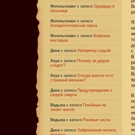
р
В
Фогельгезанг
к записи
Однажды в
больнице
р
Фогельгезанг
к записи
Я
Антирентгеновская порча
н
и
Фогельгезанг
к записи
Бабушка-
т
вахтерша
д
Дана
к записи
Наперекор судьбе
с
В
Asya
к записи
Почему за дедом
р
следят?
В
В
Asya
к записи
Откуда взялся этот
в
странный мальчик?
з
Дана
к записи
Предупреждение о
скорой смерти
В
п
Ведьма
к записи
Покойные не
к
любят жалоб
н
б
Ведьма
к записи
Роковые числа
з
п
Дана
к записи
Заброшенная могила
подруги