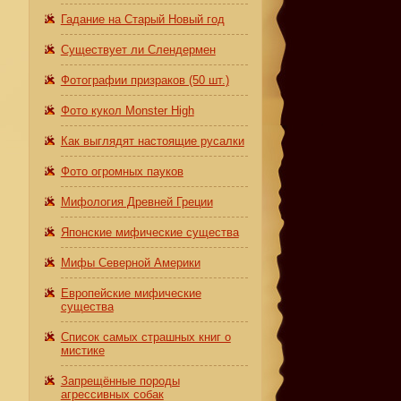
Гадание на Старый Новый год
Существует ли Слендермен
Фотографии призраков (50 шт.)
Фото кукол Monster High
Как выглядят настоящие русалки
Фото огромных пауков
Мифология Древней Греции
Японские мифические существа
Мифы Северной Америки
Европейские мифические
существа
Список самых страшных книг о
мистике
Запрещённые породы
агрессивных собак