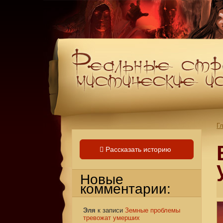
Г
Рассказать историю
Новые
комментарии:
Эля
к записи
Земные проблемы
тревожат умерших