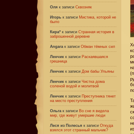
Оля
к записи
Сквозняк
Игорь
к записи
Мистика, которой не
было
Кира*
к записи
Странная история в
заброшенной деревне
Х
Angara
к записи
Обман тёмных сил
к
р
Ленчик
к записи
Раскаявшаяся
грешница
м
н
Ленчик
к записи
Дом бабы Ульяны
(
р
Ленчик
к записи
Чистка дома
б
соленой водой и молитвой
п
Ленчик
к записи
Преступника тянет
Т
на место преступления
ж
Ольга
к записи
Во сне я видела
с
мир, где живут умершие люди
с
н
Леся из Полесья
к записи
Откуда
и
взялся этот странный мальчик?