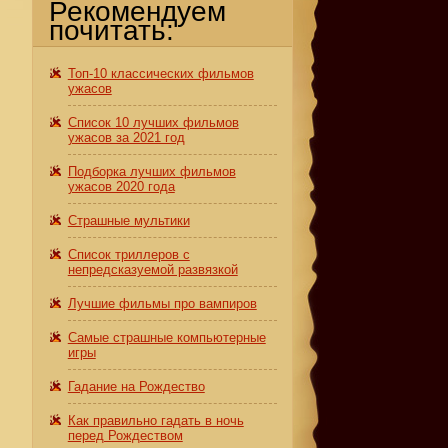
Рекомендуем
почитать:
Топ-10 классических фильмов
ужасов
й
Список 10 лучших фильмов
ужасов за 2021 год
Подборка лучших фильмов
ужасов 2020 года
Страшные мультики
м
Список триллеров с
непредсказуемой развязкой
Лучшие фильмы про вампиров
Самые страшные компьютерные
игры
Гадание на Рождество
Как правильно гадать в ночь
перед Рождеством