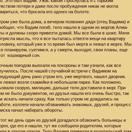
го. Это был Вадим. Ужас какой! Проснулась я с горьким
увством потери и даже после пробуждения никак не могла
мириться, что бросила его одного на болоте.
тром уже была дома, а вечером позвонил дядя (отец Вадима) и
ообщил, что Вадим погиб, тело нашли в одном из моргов Алма-
ты и должны скоро привезти домой. Мы все были в шоке. Меня
отрясла мысль, что я все пыталась отвезти вещи на квартиру
еловеку, который уже в то время был мертв и лежал в морге. Мы
се планируем, суетимся, а у смерти, выходит, свои планы, еще
тот
кошмарный сон.
очным поездом выехали на похороны и там узнали, как все
лучилось. После нашей случайной встречи с Вадимом на
ледующий день рано утром его, уже мертвого, нашел дворник.
н лежал возле скамейки в небольшом парке. Как положено,
ызвали скорую, милицию, дальше тело доставили в морг. При
ем не было документов, но друзья нашли его очень быстро, так
ак искать начали сразу. Как только утром не дождались на
аботе, коллеги начали обзванивать знакомых, друзей, и процесс
оиска начал набирать обороты.
 тот же день один из друзей догадался обзвонить больницы и
орги, где его и нашли, тут же сообщили родителям, которые
или в другом городе. Тело Вадима привезли в родительский дом