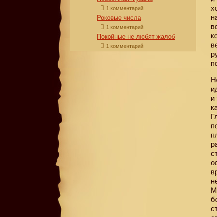
х
1 комментарий
н
Роковые числа
в
1 комментарий
к
Покойные не любят жалоб
в
1 комментарий
р
п
Н
и
и
к
Г
п
п
р
с
о
в
н
М
б
с