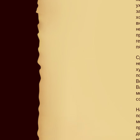
у
з
х
в
н
п
г
п
С
н
х
п
В
В
м
с
Н
п
м
п
д
н