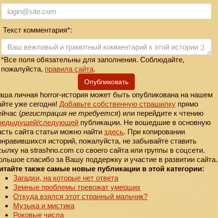
Текст комментария*:
*Все поля обязательны для заполнения. Соблюдайте,
пожалуйста,
правила сайта
.
Опубликовать
аша личная horror-история может быть опубликована на нашем
айте уже сегодня!
Добавьте собственную страшилку
прямо
ейчас (
регистрация не требуется
) или перейдите к чтению
редыдущей
/следующей
публикации. Не вошедшие в основную
асть сайта статьи можно найти
здесь
. При копировании
онравившихся историй, пожалуйста, не забывайте ставить
сылку на strashno.com со своего сайта или группы в соцсети.
ольшое спасибо за Вашу поддержку и участие в развитии сайта.
итайте также самые новые публикации в этой категории:
Загадки, на которые нет ответа
Земные проблемы тревожат умерших
Откуда взялся этот странный мальчик?
Музыка и мистика
Роковые числа