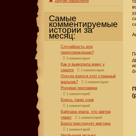
Другие параллели
т
в
у
Самые
с
комментируемые
с
истории за
месяц:
А
Случайность или
предупреждение?
П
3 комментария
д
Как я вымолила маму у
и
смерти
2 комментария
д
Откуда взялся этот странный
мальчик?
2 комментария
П
Родовая программа
1 комментарий
(
Боюсь таких снов
1 комментарий
Бабушка знала, что завтра
умрет
1 комментарий
Брата преследует мистика
1 комментарий
Необычная музыка