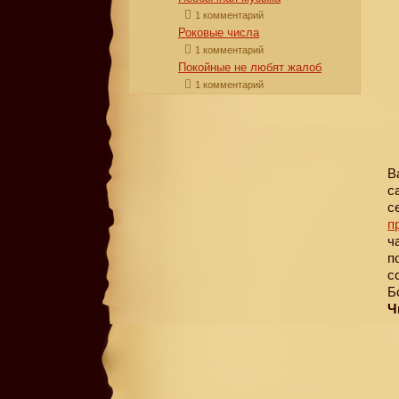
1 комментарий
Роковые числа
1 комментарий
Покойные не любят жалоб
1 комментарий
В
с
с
п
ч
п
с
Б
Ч