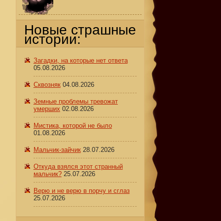
Новые страшные
истории:
Загадки, на которые нет ответа
05.08.2026
Сквозняк
04.08.2026
Земные проблемы тревожат
?
умерших
02.08.2026
Мистика, которой не было
01.08.2026
Мальчик-зайчик
28.07.2026
Откуда взялся этот странный
мальчик?
25.07.2026
Верю и не верю в порчу и сглаз
25.07.2026