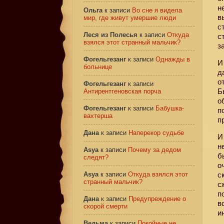
н
Ольга
к записи
Во сне я видела
в
мир, где живут умершие люди
с
Леся из Полесья
к записи
Откуда
с
взялся этот странный мальчик?
з
Фогельгезанг
к записи
Однажды в
И
больнице
д
о
Фогельгезанг
к записи
Б
Антирентгеновская порча
о
Фогельгезанг
к записи
Бабушка-
п
вахтерша
п
Дана
к записи
Наперекор судьбе
И
н
Asya
к записи
Почему за дедом
б
следят?
о
Asya
к записи
Откуда взялся этот
с
странный мальчик?
с
п
Дана
к записи
Предупреждение о
в
скорой смерти
и
Ведьма
к записи
Покойные не