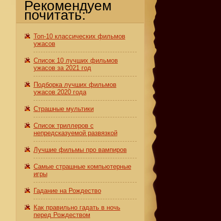
о
Рекомендуем
почитать:
Топ-10 классических фильмов
ужасов
Список 10 лучших фильмов
ужасов за 2021 год
Подборка лучших фильмов
ужасов 2020 года
Страшные мультики
Список триллеров с
непредсказуемой развязкой
Лучшие фильмы про вампиров
Самые страшные компьютерные
игры
Гадание на Рождество
Как правильно гадать в ночь
перед Рождеством