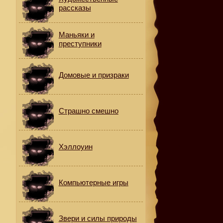
рассказы
Маньяки и
преступники
Домовые и призраки
Страшно смешно
Хэллоуин
Компьютерные игры
Звери и силы природы