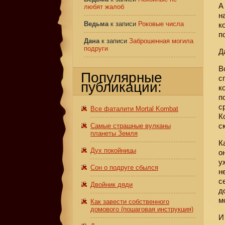
А
любят жалоб
н
Ведьма
к записи
Роковые числа
к
п
Дана
к записи
Заброшенная могила
подруги
Д
В
Популярные
с
публикации:
к
п
с
Все фаталити Mortal Kombat
К
с
Самые страшные вулканы
планеты Земля
К
Дух покойницы
о
у
Сон о подруге сбылся
н
с
Двойник дяди
д
м
Как завести собственного
домового (пошаговая инструкция)
И