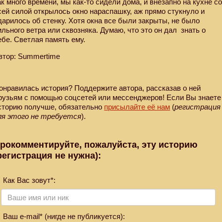
ак много времени, мы как-то сидели дома, и внезапно на кухне с
сей силой открылось окно нараспашку, аж прямо стукнуло и
дарилось об стенку. Хотя окна все были закрыты, не было
ильного ветра или сквозняка. Думаю, что это он дал
знать о
ебе. Светлая память ему.
втор: Summertime
онравилась история? Поддержите автора, рассказав о ней
рузьям с помощью соцсетей или мессенджеров! Если Вы знаете
сторию получше, обязательно
присылайте её нам
(
регистрация
ля этого не требуется
).
рокомментируйте, пожалуйста, эту историю
регистрация не нужна):
Как Вас зовут*:
Ваш e-mail* (нигде не публикуется):