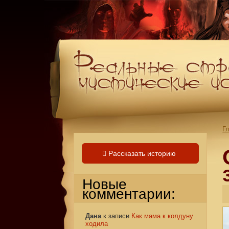
Г
Рассказать историю
Новые
комментарии:
Дана
к записи
Как мама к колдуну
ходила