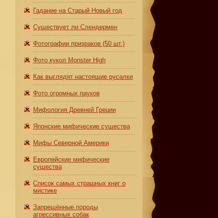
Гадание на Старый Новый год
Существует ли Слендермен
Фотографии призраков (50 шт.)
Фото кукол Monster High
Как выглядят настоящие русалки
Фото огромных пауков
Мифология Древней Греции
Японские мифические существа
Мифы Северной Америки
Европейские мифические
существа
Список самых страшных книг о
мистике
Запрещённые породы
агрессивных собак