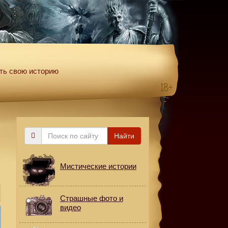
ть свою историю
Поиск
Найти
по
сайту
Мистические истории
Страшные фото и
видео