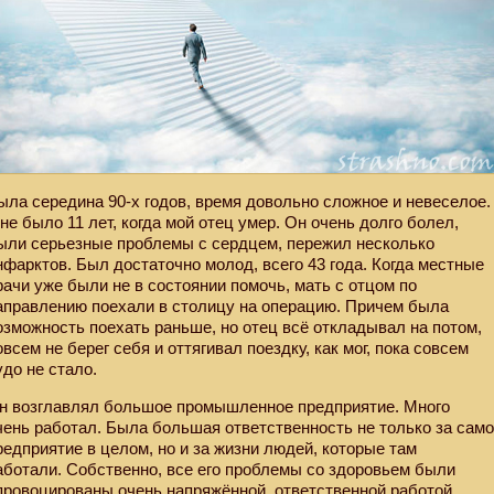
ыла середина 90-х годов, время довольно сложное и невеселое.
не было 11 лет, когда мой отец умер. Он очень долго болел,
ыли серьезные проблемы с сердцем, пережил несколько
нфарктов. Был достаточно молод, всего 43 года. Когда местные
рачи уже были не в состоянии помочь, мать с отцом по
аправлению поехали в столицу на операцию. Причем была
озможность поехать раньше, но отец всё откладывал на потом,
овсем не берег себя и оттягивал поездку, как мог, пока совсем
удо не стало.
н возглавлял большое промышленное предприятие. Много
чень работал. Была большая ответственность не только за сам
редприятие в целом, но и за жизни людей, которые там
аботали. Собственно, все его проблемы со здоровьем были
провоцированы очень напряжённой, ответственной работой,