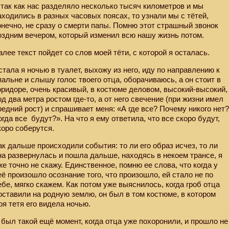
 так как нас разделяло несколько тысяч километров и мы
аходились в разных часовых поясах, то узнали мы с тётей,
онечно, не сразу о смерти папы. Помню этот страшный звонок
оздним вечером, который изменил всю нашу жизнь потом.
алее текст пойдет со слов моей тёти, с которой я осталась.
стала я ночью в туалет, выхожу из него, иду по направлению к
пальне и слышу голос твоего отца, оборачиваюсь, а он стоит в
оридоре, очень красивый, в костюме деловом, высокий-высокий,
од два метра ростом где-то, а от него свечение (при жизни имел
редний рост) и спрашивает меня: «А где все? Почему никого нет
огда все
будут?». На что я ему ответила, что все скоро будут,
коро соберутся.
ак дальше происходили события: то ли его образ исчез, то ли
на развернулась и пошла дальше, находясь в некоем трансе, я
же точно не скажу. Единственное, помню ее слова, что когда у
её произошло осознание того, что произошло, ей стало не по
ебе, мягко скажем. Как потом уже выяснилось, когда гроб отца
оставили на родную землю, он был в том костюме, в котором
оя тетя его видела ночью.
 был такой ещё момент, когда отца уже похоронили, и прошло не