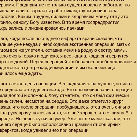
ервами. Предприятие не только существовало и работало, но
ыплачивались зарплаты работникам, функционировала
толовая. Каким
трудом, силами и здоровьем моему отцу это
тоило, одному Богу известно. В то время госпредприятия
акрывались и ликвидировались пачками.
 вот, когда после последнего инфаркта врачи сказали, что
альше уже некуда и необходима экстренная операция, мать с
тцом все же улетели, оставив меня на родную сестру мамы.
ыло очень горько и одиноко, я все ждала, когда они вернутся
братно домой. Перед операцией требовалось дообследование и
одготовка в центре кардиохирургии, и им около месяца
ришлось ещё ждать.
 вот настал день операции. Все надеялись на лучшее, и никто
е предполагал худшего исхода. Его прооперировали, операция
ыла долгой и сложной. Хочу отметить, что он был физически
чень силен, несмотря на сердце. Это даже отметил хирург,
казав, что после операции, пробудившись, отец очень сильно
жал руку врачу, показывая то, что всё хорошо, что с
ним всё в
орядке. Но через сутки он умер. Уже после маме сказали, что
сё его сердце было исполосовано шрамами от обширных
нфарктов, когда увидели его при операции.