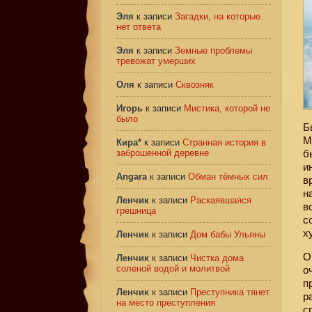
Эля
к записи
Загадки, на которые
нет ответа
Эля
к записи
Земные проблемы
тревожат умерших
Оля
к записи
Сквозняк
Игорь
к записи
Мистика, которой не
было
Б
М
Кира*
к записи
Странная история в
заброшенной деревне
б
и
Angara
к записи
Обман тёмных сил
в
н
Ленчик
к записи
Раскаявшаяся
в
грешница
с
х
Ленчик
к записи
Дом бабы Ульяны
О
Ленчик
к записи
Чистка дома
соленой водой и молитвой
о
п
Ленчик
к записи
Преступника тянет
р
на место преступления
с