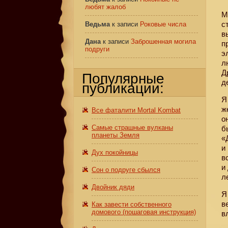
любят жалоб
М
с
Ведьма
к записи
Роковые числа
в
Дана
к записи
Заброшенная могила
п
подруги
э
л
Д
Популярные
д
публикации:
Я
ж
Все фаталити Mortal Kombat
о
Самые страшные вулканы
б
планеты Земля
«
и
Дух покойницы
в
и
Сон о подруге сбылся
л
Двойник дяди
Я
в
Как завести собственного
домового (пошаговая инструкция)
в