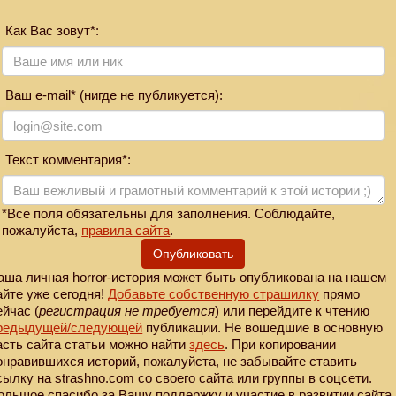
Как Вас зовут*:
Ваш e-mail* (нигде не публикуется):
Текст комментария*:
*Все поля обязательны для заполнения. Соблюдайте,
пожалуйста,
правила сайта
.
Опубликовать
аша личная horror-история может быть опубликована на нашем
айте уже сегодня!
Добавьте собственную страшилку
прямо
ейчас (
регистрация не требуется
) или перейдите к чтению
редыдущей
/следующей
публикации. Не вошедшие в основную
асть сайта статьи можно найти
здесь
. При копировании
онравившихся историй, пожалуйста, не забывайте ставить
сылку на strashno.com со своего сайта или группы в соцсети.
ольшое спасибо за Вашу поддержку и участие в развитии сайта.