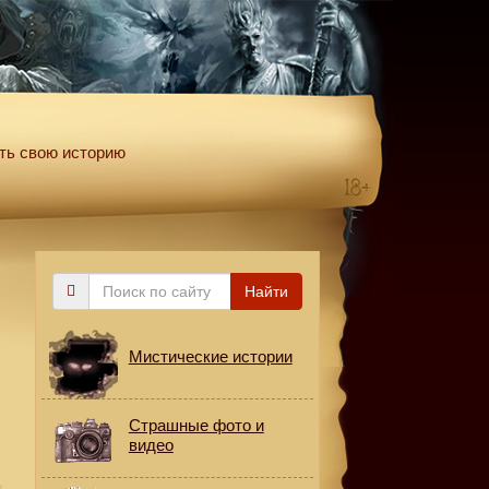
ть свою историю
Поиск
Найти
по
сайту
Мистические истории
Страшные фото и
видео