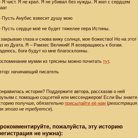
 Я чист. Я не крал. Я не убивал без нужды. Я жил с сердцем
аат
 Пусть Анубис взвесит душу мою
 Пусть сердце моё не будет тяжелее пера Истины.
 закрываю глаза и снова вижу солнце, мое божество! Но на этот
аз из Дуата. Я – Рамзес Великий! Я возвращаюсь к богам.
адеюсь, боги будут ко мне благосклонны.
оспоминание мумии из трясины можно почитать
тут
.
втор: начинающий писатель
онравилась история? Поддержите автора, рассказав о ней
рузьям с помощью соцсетей или мессенджеров! Если Вы знаете
сторию получше, обязательно
присылайте её нам
(
регистрация
ля этого не требуется
).
рокомментируйте, пожалуйста, эту историю
регистрация не нужна):