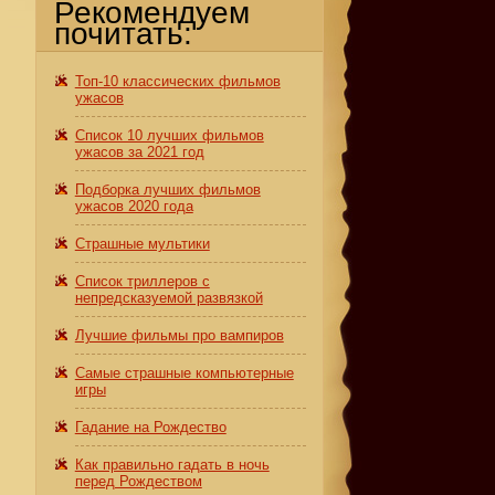
Рекомендуем
почитать:
Топ-10 классических фильмов
ужасов
Список 10 лучших фильмов
ужасов за 2021 год
Подборка лучших фильмов
ужасов 2020 года
Страшные мультики
Список триллеров с
непредсказуемой развязкой
Лучшие фильмы про вампиров
Самые страшные компьютерные
игры
Гадание на Рождество
Как правильно гадать в ночь
перед Рождеством