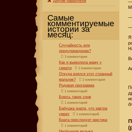
Другие параллели
—
М
Самые
—
комментируемые
истории за
—
месяц:
Я
р
Случайность или
Н
предупреждение?
3 комментария
В
Как я вымолила маму у
смерти
А
2 комментария
Откуда взялся этот странный
мальчик?
2 комментария
Родовая программа
П
1 комментарий
д
Боюсь таких снов
и
1 комментарий
д
Бабушка знала, что завтра
умрет
1 комментарий
Брата преследует мистика
П
1 комментарий
(
Необычная музыка