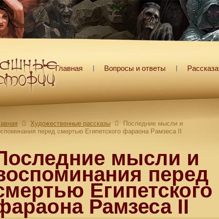
Главная
Вопросы и ответы
Рассказа
лавная
Художественные рассказы
Последние мысли и
оспоминания перед смертью Египетского фараона Рамзеса II
Последние мысли и
воспоминания перед
смертью Египетского
фараона Рамзеса II