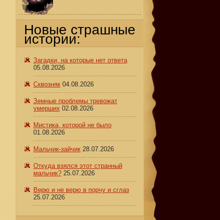
Новые страшные
истории:
Загадки, на которые нет ответа
05.08.2026
Сквозняк
04.08.2026
Земные проблемы тревожат
умерших
02.08.2026
д
Мистика, которой не было
01.08.2026
И
Мальчик-зайчик
28.07.2026
Откуда взялся этот странный
мальчик?
25.07.2026
Верю и не верю в порчу и сглаз
25.07.2026