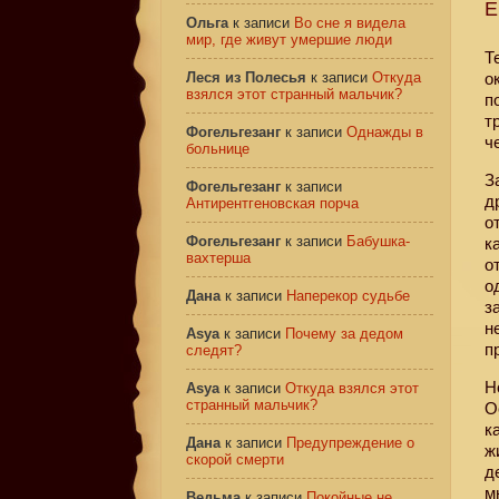
Е
Ольга
к записи
Во сне я видела
мир, где живут умершие люди
Т
Леся из Полесья
к записи
Откуда
о
взялся этот странный мальчик?
п
т
Фогельгезанг
к записи
Однажды в
ч
больнице
З
Фогельгезанг
к записи
д
Антирентгеновская порча
о
Фогельгезанг
к записи
Бабушка-
к
вахтерша
о
о
Дана
к записи
Наперекор судьбе
з
н
Asya
к записи
Почему за дедом
п
следят?
Н
Asya
к записи
Откуда взялся этот
странный мальчик?
О
к
Дана
к записи
Предупреждение о
ж
скорой смерти
д
м
Ведьма
к записи
Покойные не