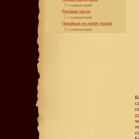
1 комментарий
Роковые числа
1 комментарий
Покойные не любят жалоб
1 комментарий
В
с
с
п
ч
п
с
Б