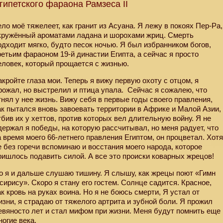
гипетского фараона Рамзеса II
ело моё тяжелеет, как гранит из Асуана. Я лежу в покоях Пер-Ра,
кружённый ароматами ладана и шорохами жриц. Смерть
одходит мягко, будто песок ночью. Я был избранником богов,
ретьим фараоном 19-й династии Египта, а сейчас я просто
еловек, который прощается с жизнью.
акройте глаза мои. Теперь я вижу первую охоту с отцом, я
рожал, но выстрелил и птица упала.
Сейчас я сожалею, что
тнял у нее жизнь. Вижу себя в первые годы своего правления,
ак пытался вновь завоевать территории в Африке и Малой Азии,
тбив их у хеттов, против которых вел длительную войну. Я не
держал я победы, на которую рассчитывал, но меня радует, что
а время моего 66-летнего правления Египтом, он процветал. Хот
е без горечи вспоминаю и восстания моего народа, которое
ришлось подавить силой. А все это происки коварных жрецов!
о я и дальше слушаю тишину. Я слышу, как жрецы поют «Гимн
сирису». Скоро я стану его гостем. Солнце садится. Красное,
ак кровь на руках воина. Но я не боюсь смерти, Я устал от
изни, я страдаю от тяжелого артрита и зубной боли. Я прожил
евяносто лет и стал мифом при жизни. Меня будут помнить еще
ногие века.