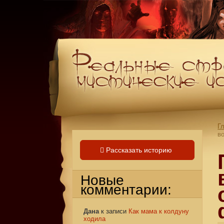
Г
в
Рассказать историю
Новые
комментарии:
Дана
к записи
Как мама к колдуну
ходила