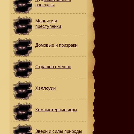
рассказы
Маньяки и
преступники
Домовые и призраки
Страшно смешно
я
Хэллоуин
Компьютерные игры
Звери и силы природы