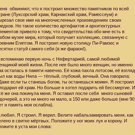
еня
обвиняют, что я построил множество памятников по всей
тране (Луксорский храм, Карнакский храм, Рамессеум) и
ырезал свое имя на многочисленных произведениях своих
редков. Но такое количество артефактов и архитектурных
лементов привело к тому, что свидетельства обо мне есть в
юбом музее мира, который получает коллекцию, связанную с
ревним Египтом. Я построил новую столицу Пи-Рамзес и
есятки статуй самого себя (я же фараон!).
 вспоминаю первую ночь с Нефертарией, самой любимой
енщиной моей жизни. После нее было много женщин, но именно
на осталась в памяти навечно. Её кожа пахла лотосом, её взгля
ыл как воды Нила — тёплый, глубокий, вечный. Она говорила:
Даже если ты станешь богом, ты останешься моим». Я построил
 подарил ей храм. Но больше я хотел подарить ей бессмертие. 
сё же она покинула меня. Я оставил после себя
много сыновей
 дочерей, а это ни много ни мало, а 150 или даже больше (мне 90
ет и память моя ослабла).
 любил. Я строил. Я верил. Велите набальзамировать меня, как
елено в свитке мёртвых. Положите у ног моих лук и корону. И
ложите в уста мои слова: