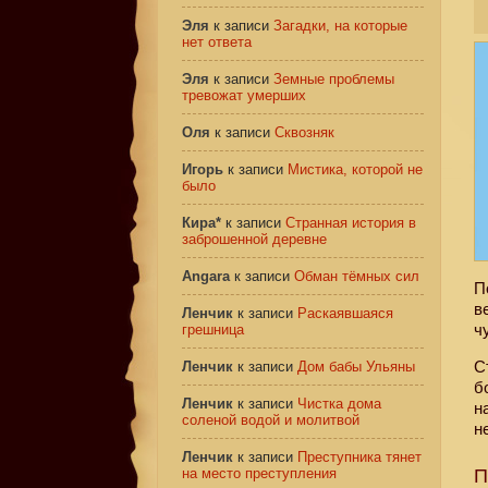
Эля
к записи
Загадки, на которые
нет ответа
Эля
к записи
Земные проблемы
тревожат умерших
Оля
к записи
Сквозняк
Игорь
к записи
Мистика, которой не
было
Кира*
к записи
Странная история в
заброшенной деревне
Angara
к записи
Обман тёмных сил
П
в
Ленчик
к записи
Раскаявшаяся
ч
грешница
С
Ленчик
к записи
Дом бабы Ульяны
б
Ленчик
к записи
Чистка дома
н
соленой водой и молитвой
н
Ленчик
к записи
Преступника тянет
на место преступления
П