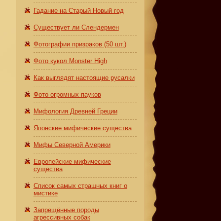
Гадание на Старый Новый год
Существует ли Слендермен
Фотографии призраков (50 шт.)
Фото кукол Monster High
Как выглядят настоящие русалки
Фото огромных пауков
Мифология Древней Греции
Японские мифические существа
Мифы Северной Америки
Европейские мифические
существа
Список самых страшных книг о
мистике
Запрещённые породы
агрессивных собак