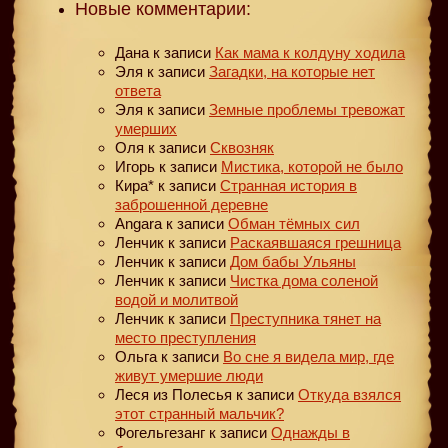
Новые комментарии:
Дана
к записи
Как мама к колдуну ходила
Эля
к записи
Загадки, на которые нет
ответа
Эля
к записи
Земные проблемы тревожат
умерших
Оля
к записи
Сквозняк
Игорь
к записи
Мистика, которой не было
Кира*
к записи
Странная история в
заброшенной деревне
Angara
к записи
Обман тёмных сил
Ленчик
к записи
Раскаявшаяся грешница
Ленчик
к записи
Дом бабы Ульяны
Ленчик
к записи
Чистка дома соленой
водой и молитвой
Ленчик
к записи
Преступника тянет на
место преступления
Ольга
к записи
Во сне я видела мир, где
живут умершие люди
Леся из Полесья
к записи
Откуда взялся
этот странный мальчик?
Фогельгезанг
к записи
Однажды в