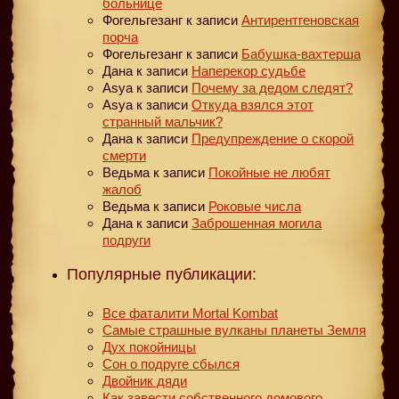
больнице
Фогельгезанг
к записи
Антирентгеновская
порча
Фогельгезанг
к записи
Бабушка-вахтерша
Дана
к записи
Наперекор судьбе
Asya
к записи
Почему за дедом следят?
Asya
к записи
Откуда взялся этот
странный мальчик?
Дана
к записи
Предупреждение о скорой
смерти
Ведьма
к записи
Покойные не любят
жалоб
Ведьма
к записи
Роковые числа
Дана
к записи
Заброшенная могила
подруги
Популярные публикации:
Все фаталити Mortal Kombat
Самые страшные вулканы планеты Земля
Дух покойницы
Сон о подруге сбылся
Двойник дяди
Как завести собственного домового