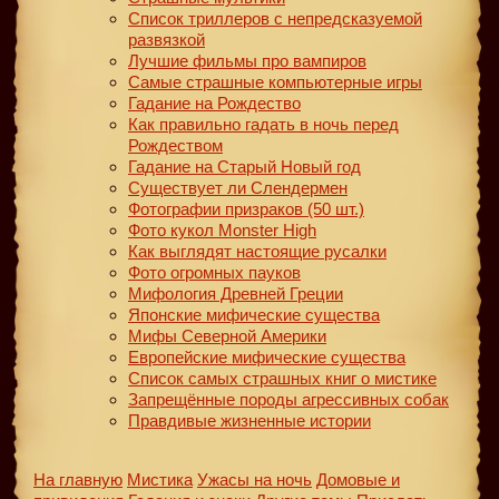
Список триллеров с непредсказуемой
развязкой
Лучшие фильмы про вампиров
Самые страшные компьютерные игры
Гадание на Рождество
Как правильно гадать в ночь перед
Рождеством
Гадание на Старый Новый год
Существует ли Слендермен
Фотографии призраков (50 шт.)
Фото кукол Monster High
Как выглядят настоящие русалки
Фото огромных пауков
Мифология Древней Греции
Японские мифические существа
Мифы Северной Америки
Европейские мифические существа
Список самых страшных книг о мистике
Запрещённые породы агрессивных собак
Правдивые жизненные истории
На главную
Мистика
Ужасы на ночь
Домовые и