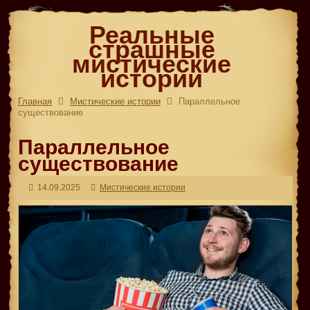
Реальные
страшные
мистические
истории
Главная
Мистические истории
Параллельное
существование
Параллельное
существование
14.09.2025
Мистические истории