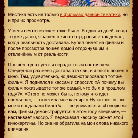
Мистика есть не только
в фильмах данной тематики
, но
и при их просмотре.
У меня нечто похожее тоже было. В один из дней, когда-
то уже давно, я зашёл в кинотеатр, раньше так делал,
когда реальность доставала. Купил билет на фильм и
после просмотра пошёл домой отдохнувшим и
отвлечённым от реальности.
Прошёл год в суете и нерадостным настоящем.
Очередной раз меня достала эта явь, и я опять пошёл в
кино. Там, удивительно, но демонстрировался тот же
фильм. Я поднялся к кассам и спросил: «А почему вы
фильм показываете тот же самый, что был в прошлом
году?». «Этого не может быть, потому что идёт
премьера», — ответила мне кассир. « Ну как же, вы же
мне и продавали билет!», — не унимался я. «Говорю же
вам, фильм демонстрируется в этом году впервые», —
настаивает кассир. Я пересказал кассиру сюжет этой
кинокартины. Но она не обратила на мои слова никакого
внимания.