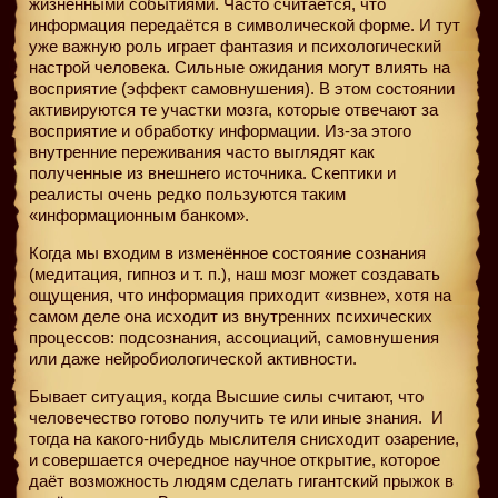
жизненными событиями. Часто считается, что
информация передаётся в символической форме. И тут
уже важную роль играет фантазия и психологический
настрой человека. Сильные ожидания могут влиять на
восприятие (эффект самовнушения). В этом состоянии
активируются те участки мозга, которые отвечают за
восприятие и обработку информации. Из-за этого
внутренние переживания часто выглядят как
полученные из внешнего источника. Скептики и
реалисты очень редко пользуются таким
«информационным банком».
Когда мы входим в изменённое состояние сознания
(медитация, гипноз и т. п.), наш мозг может создавать
ощущения, что информация приходит «извне», хотя на
самом деле она исходит из внутренних психических
процессов: подсознания, ассоциаций, самовнушения
или даже нейробиологической активности.
Бывает ситуация, когда Высшие силы считают, что
человечество готово получить те или иные знания.
И
тогда на какого-нибудь мыслителя снисходит озарение,
и совершается очередное научное открытие, которое
даёт возможность людям сделать гигантский прыжок в