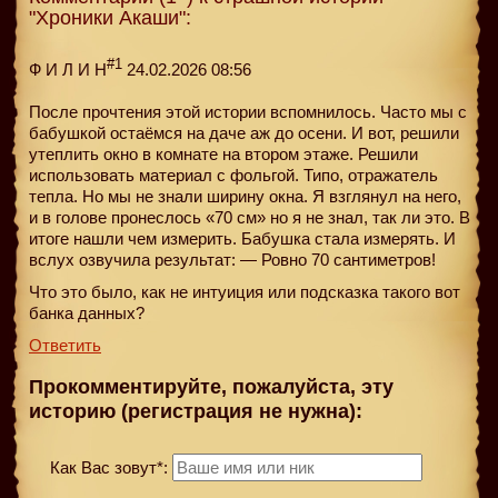
"Хроники Акаши":
#1
Ф И Л И Н
24.02.2026 08:56
После прочтения этой истории вспомнилось. Часто мы с
бабушкой остаёмся на даче аж до осени. И вот, решили
утеплить окно в комнате на втором этаже. Решили
использовать материал с фольгой. Типо, отражатель
тепла. Но мы не знали ширину окна. Я взглянул на него,
и в голове пронеслось «70 см» но я не знал, так ли это. В
итоге нашли чем измерить. Бабушка стала измерять. И
вслух озвучила результат: — Ровно 70 сантиметров!
Что это было, как не интуиция или подсказка такого вот
банка данных?
Ответить
Прокомментируйте, пожалуйста, эту
историю (регистрация не нужна):
Как Вас зовут*: