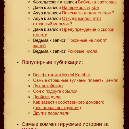
Фогельгезанг
к записи
Бабушка-вахтерша
Дана
к записи
Наперекор судьбе
Asya
к записи
Почему за дедом следят?
Asya
к записи
Откуда взялся этот
странный мальчик?
Дана
к записи
Предупреждение о скорой
смерти
Ведьма
к записи
Покойные не любят
жалоб
Ведьма
к записи
Роковые числа
Популярные публикации:
Все фаталити Mortal Kombat
Самые страшные вулканы планеты Земля
Дух покойницы
Сон о подруге сбылся
Двойник дяди
Как завести собственного домового
(пошаговая инструкция)
Другие параллели
Самые комментируемые истории за