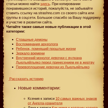
статьи можно найти
здесь
. При копировании
понравившихся историй, пожалуйста, не забывайте
ставить ссылку на strashno.com со своего сайта или
группы в соцсети. Большое спасибо за Вашу поддержку
и участие в развитии сайта.
Читайте также самые новые публикации в этой
категории:
Страшные демоны
Воспоминания археолога
Ребенок, помнящий прошлые жизни
Зеркало времени
Внутренний монолог девочки с вулкана
Льюльяйльяко перед принесением ее в жертву
Перевоплощение девочки из Льюльяйльяко
Рассказать историю
Новые комментарии:
Ксения
к записи
10 самых важных знаков
от Ангела-хранителя
Дана
к записи
Как мама к колдуну ходила