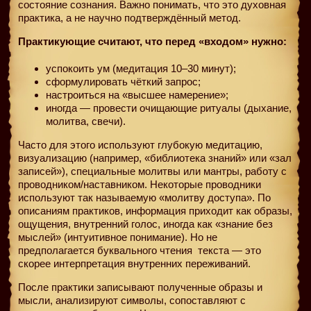
состояние сознания. Важно понимать, что это духовная
практика, а не научно подтверждённый метод.
Практикующие считают, что перед «входом» нужно:
успокоить ум (медитация 10–30 минут);
сформулировать чёткий запрос;
настроиться на «высшее намерение»;
иногда — провести очищающие ритуалы (дыхание,
молитва, свечи).
Часто для этого используют глубокую медитацию,
визуализацию (например, «библиотека знаний» или «зал
записей»), специальные молитвы или мантры, работу с
проводником/наставником. Некоторые проводники
используют так называемую «молитву доступа». По
описаниям практиков, информация приходит как образы,
ощущения, внутренний голос, иногда как «знание без
мыслей» (интуитивное понимание). Но не
предполагается буквального чтения
текста — это
скорее интерпретация внутренних переживаний.
После практики записывают полученные образы и
мысли, анализируют символы, сопоставляют с