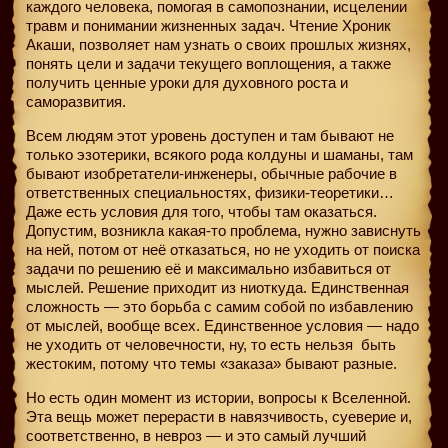
каждого человека, помогая в самопознании, исцелении
травм и понимании жизненных задач. Чтение Хроник
Акаши, позволяет нам узнать о своих прошлых жизнях,
понять цели и задачи текущего воплощения, а также
получить ценные уроки для духовного роста и
саморазвития.
Всем людям этот уровень доступен и там бывают не
только эзотерики, всякого рода колдуны и шаманы, там
бывают изобретатели-инженеры, обычные рабочие в
ответственных специальностях, физики-теоретики…
Даже есть условия для того, чтобы там оказаться.
Допустим, возникла какая-то проблема, нужно зависнуть
на ней, потом от неё отказаться, но не уходить от поиска
задачи по решению её и максимально избавиться от
мыслей. Решение приходит из ниоткуда. Единственная
сложность — это борьба с самим собой по избавлению
от мыслей, вообще всех. Единственное условия — надо
не уходить от человечности, ну, то есть нельзя
быть
жестоким, потому что темы «заказа» бывают разные.
Но есть один момент из истории, вопросы к Вселенной.
Эта вещь может перерасти в навязчивость, суеверие и,
соответственно, в невроз — и это самый лучший