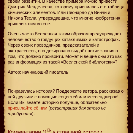
своём развитии. В качестве примера можно привести
Дмитрия Менделеева, которому приснилась его таблица
химических элементов. Или Леонардо да Винчи и
Никола Тесла, утверждавшие, что многие изобретения
пришли к ним во сне.
Очень часто Вселенная таким образом предупреждает
человечество о грядущих катаклизмах и катастрофах.
Через своих проводников, предсказателей и
экстрасенсов, она дозировано выдаёт некие знания о
том, что должно произойти. Может и вещие сны это как
раз информация из такой «Вселенской библиотеки»?
Автор: начинающий писатель
Понравилась история? Поддержите автора, рассказав о
ней друзьям с помощью соцсетей или мессенджеров!
Если Вы знаете историю получше, обязательно
присылайте её нам
(
регистрация для этого не
требуется
).
Комментарии (1
) к страшной истории