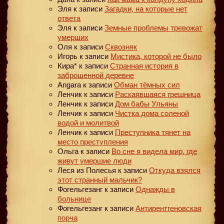
Эля
к записи
Загадки, на которые нет
ответа
Эля
к записи
Земные проблемы тревожат
умерших
Оля
к записи
Сквозняк
Игорь
к записи
Мистика, которой не было
Кира*
к записи
Странная история в
заброшенной деревне
Angara
к записи
Обман тёмных сил
Ленчик
к записи
Раскаявшаяся грешница
Ленчик
к записи
Дом бабы Ульяны
Ленчик
к записи
Чистка дома соленой
водой и молитвой
Ленчик
к записи
Преступника тянет на
место преступления
Ольга
к записи
Во сне я видела мир, где
живут умершие люди
Леся из Полесья
к записи
Откуда взялся
этот странный мальчик?
Фогельгезанг
к записи
Однажды в
больнице
Фогельгезанг
к записи
Антирентгеновская
порча