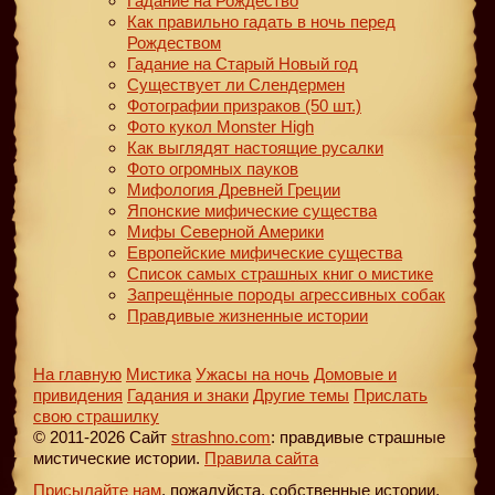
Гадание на Рождество
Как правильно гадать в ночь перед
Рождеством
Гадание на Старый Новый год
Существует ли Слендермен
Фотографии призраков (50 шт.)
Фото кукол Monster High
Как выглядят настоящие русалки
Фото огромных пауков
Мифология Древней Греции
Японские мифические существа
Мифы Северной Америки
Европейские мифические существа
Список самых страшных книг о мистике
Запрещённые породы агрессивных собак
Правдивые жизненные истории
На главную
Мистика
Ужасы на ночь
Домовые и
привидения
Гадания и знаки
Другие темы
Прислать
свою страшилку
© 2011-2026 Сайт
strashno.com
: правдивые страшные
мистические истории.
Правила сайта
Присылайте нам
, пожалуйста, собственные истории,