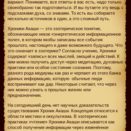
вариант. Понимаете, все ответы в вас есть, надо только
своеобразно так подготовиться. И вы путаете эту вещь с
подсказками духа, со знаками. То есть вы собираете
несколько источников в один, а это сложный путь.
Хроники Акаши — это эзотерическое понятие,
обозначающее некое «энергетическое информационное
поле», в котором якобы записаны все события
прошлого, настоящего и даже возможного будущего. Что
это означает в эзотерике? Согласно учению, Хроники
содержат «запись» всех мыслей, эмоций и действий. К
ним можно получить доступ через медитацию, духовные
практики или особое состояние сознания. Поэтому,
разного рода медиумы как раз и черпают из этого банка
данных информацию, которую
обычные люди
воспринимают как дар. Некоторые считают, что через
них можно узнать о прошлых жизнях или
предназначении.
На сегодняшний день нет научных доказательств
существования Хроник Акаши. Концепция относится к
области мистики и оккультизма. В эзотерических
практиках «чтение» Хроники Акаши описывается как
способ получения информации через изменённое