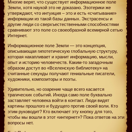
Многие верят, что существует информационное поле
Земли, хотя наукой это не доказано. Эзотерики же
утверждают, что интуиция – это и есть «считывание»
информации из такой базы данных. Экстрасенсы и
другие люди со сверхъестественными способностями
сравнивают это поле со своеобразной всемирной сетью
Интернет.
Информационное поле Земли — это концепция,
описывающая гипотетическую глобальную структуру,
которая накапливает и хранит информацию, мысли,
опыт и историю человечеств. Каким-то загадочным
образом доступ во «Вселенскую библиотеку» на
считанные секунды получают гениальные писатели,
художники, композиторы и поэты.
Удивительно, но озарение чаще всего касается
трагических событий. Иногда само поле буквально
заставляет человека войти в контакт. Люди видят
картины прошлого и будущего против своей воли. Кто
этим руководит? Кто включает эту кнопку для того,
чтобы мы вошли в этот «интернет»? Пока ответов на эти
вопросы нет.