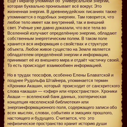
Ещё Пифагор упоминал об
универсальной энергии,
которая буквально пронизывает всё вокруг. Это
жизненная энергия. В древнеиудейских писаниях также
упоминается о подобных энергиях. Там говорится, что
любое тело имеет как внутренний, так и внешний
свет. Учёные уже давно доказали, что все тела во
Вселенной излучают определённую энергию, обладают
собственным энергетическим полем. В таком поле
хранится вся информация о свойствах и структуре
объекта. Любое живое существо на Земле является
обладателем определённой энергии и информации,
принимает её из внешнего мира и отдаёт частичку своей.
То есть происходит взаимообмен информацией.
Но в трудах теософов, особенно Елены Блаватской и
позднее Рудольфа Штайнера, упоминается термин
«Хроники Акаши», который происходит от санскритского
слова «акаша» — «эфир» или «пространство». Хроники
Акаши — вселенский банк данных, эзотерическая
концепция «вселенской библиотеки» или
энергоинформационного поля, содержащего записи обо
всех мыслях, словах, событиях и эмоциях прошлого,
настоящего и будущего. Считается, что
это
нефизическое пространство хранит историю души