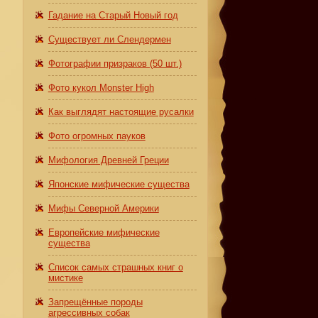
Гадание на Старый Новый год
Существует ли Слендермен
Фотографии призраков (50 шт.)
Фото кукол Monster High
Как выглядят настоящие русалки
Фото огромных пауков
Мифология Древней Греции
Японские мифические существа
Мифы Северной Америки
Европейские мифические
существа
Список самых страшных книг о
мистике
Запрещённые породы
агрессивных собак