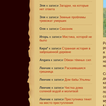
Эля
к записи
Загадки, на которые
нет ответа
Эля
к записи
Земные проблемы
тревожат умерших
Оля
к записи
Сквозняк
Игорь
к записи
Мистика, которой не
было
Р
р
Кира*
к записи
Странная история в
заброшенной деревне
я
р
Angara
к записи
Обман тёмных сил
н
н
Ленчик
к записи
Раскаявшаяся
грешница
С
д
Ленчик
к записи
Дом бабы Ульяны
к
з
Ленчик
к записи
Чистка дома
соленой водой и молитвой
п
с
Ленчик
к записи
Преступника тянет
м
на место преступления
к