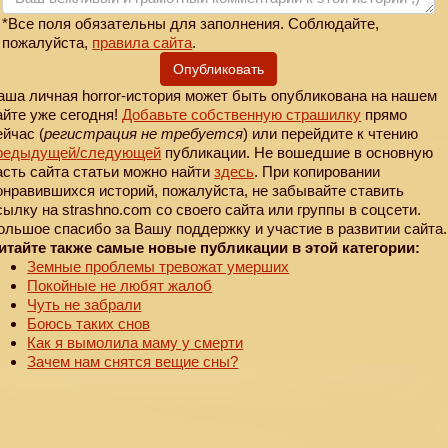
*Все поля обязательны для заполнения. Соблюдайте,
пожалуйста,
правила сайта
.
Опубликовать
аша личная horror-история может быть опубликована на нашем
айте уже сегодня!
Добавьте собственную страшилку
прямо
ейчас (
регистрация не требуется
) или перейдите к чтению
редыдущей
/следующей
публикации. Не вошедшие в основную
асть сайта статьи можно найти
здесь
. При копировании
онравившихся историй, пожалуйста, не забывайте ставить
сылку на strashno.com со своего сайта или группы в соцсети.
ольшое спасибо за Вашу поддержку и участие в развитии сайта.
итайте также самые новые публикации в этой категории:
Земные проблемы тревожат умерших
Покойные не любят жалоб
Чуть не забрали
Боюсь таких снов
Как я вымолила маму у смерти
Зачем нам снятся вещие сны?