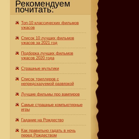
Рекомендуем
почитать:
ы
Топ-10 классических фильмов
ужасов
Список 10 лучших фильмов
ужасов за 2021 год
Подборка лучших фильмов
ужасов 2020 года
Страшные мультики
Список триллеров с
непредсказуемой развязкой
Лучшие фильмы про вампиров
Самые страшные компьютерные
игры
Гадание на Рождество
Как правильно гадать в ночь
перед Рождеством