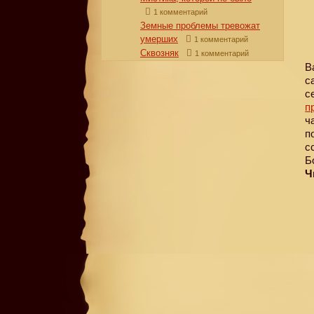
1 комментарий
Земные проблемы тревожат
умерших
1 комментарий
Сквозняк
1 комментарий
В
с
с
п
ч
п
с
Б
Ч