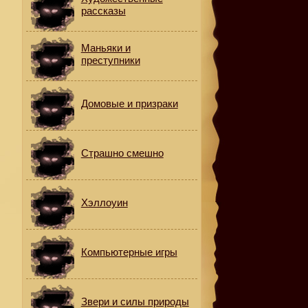
рассказы
Маньяки и
преступники
Домовые и призраки
Страшно смешно
Хэллоуин
Компьютерные игры
.
Звери и силы природы