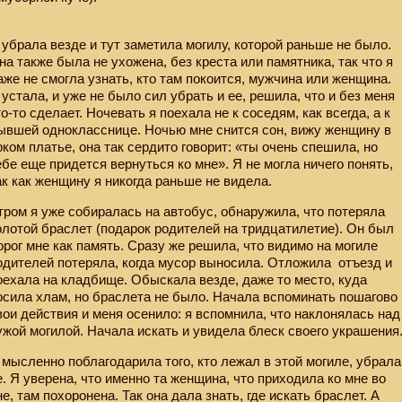
 убрала везде и тут заметила могилу, которой раньше не было.
на также была не ухожена, без креста или памятника, так что я
аже не смогла узнать, кто там покоится, мужчина или женщина.
 устала, и уже не было сил убрать и ее, решила, что и без меня
то-то сделает. Ночевать я поехала не к соседям, как всегда, а к
ывшей однокласснице. Ночью мне снится сон, вижу женщину в
рком платье, она так сердито говорит: «ты очень спешила, но
ебе еще придется вернуться ко мне». Я не могла ничего понять,
ак как женщину я никогда раньше не видела.
тром я уже собиралась на автобус, обнаружила, что потеряла
олотой браслет (подарок родителей на тридцатилетие). Он был
орог мне как память. Сразу же решила, что видимо на могиле
одителей потеряла, когда мусор выносила. Отложила
отъезд и
оехала на кладбище. Обыскала везде, даже то место, куда
осила хлам, но браслета не было. Начала вспоминать пошагово
вои действия и меня осенило: я вспомнила, что наклонялась над
ужой могилой. Начала искать и увидела блеск своего украшения
 мысленно поблагодарила того, кто лежал в этой могиле, убрала
е. Я уверена, что именно та женщина, что приходила ко мне во
не, там похоронена. Так она дала знать, где искать браслет. А