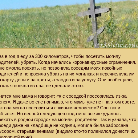
аз в год я еду за 300 километров, чтобы посетить могилу
одителей, убрать. Когда начались коронавирусные ограничения,
 не смогла поехать, но позвонила соседям моих покойных
одителей и попросила убрать на их могилках и перечислила им
а карту деньги на цветы, а заодно и за услугу. Они пообещали,
о как я поняла из сна, не сделали этого.
нится мне мама и говорит: «я с соседкой поссорилась из-за
енег». Я даже во сне понимаю, что мамы уже нет на этом свете,
ак она могла поссориться с живым человеком? Сон так и
абылся. Но весной следующего года мне все же удалось
оехать в родной городок на могилы родителей. Так и узнала, что
оседи даже на кладбище не ходили, могила была забросана
усором, старыми венками (видимо кто-то поленился донести их
 мусорной куче).