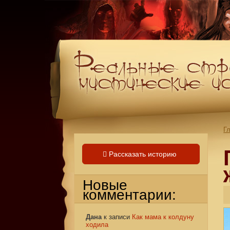
Г
Рассказать историю
Новые
комментарии:
Дана
к записи
Как мама к колдуну
ходила