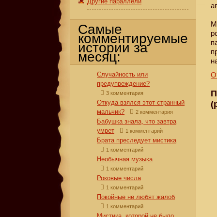
Другие параллели
а
М
Самые
р
комментируемые
п
истории за
п
месяц:
н
Случайность или
О
предупреждение?
П
3 комментария
Откуда взялся этот странный
(
мальчик?
2 комментария
Бабушка знала, что завтра
умрет
1 комментарий
Брата преследует мистика
1 комментарий
Необычная музыка
1 комментарий
Роковые числа
1 комментарий
Покойные не любят жалоб
1 комментарий
Мистика, которой не было