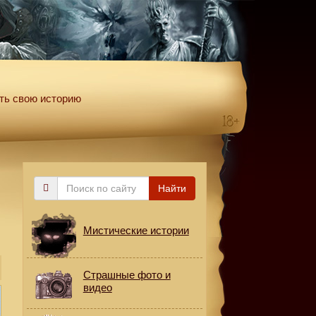
ть свою историю
Поиск
Найти
по
сайту
Мистические истории
Страшные фото и
видео