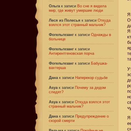
Ольга
к записи
Во сне я видела
мир, где живут умершие люди
Я
О
Леся из Полесья
к записи
Откуда
взялся этот странный мальчик?
д
Я
Фогельгезанг
к записи
Однажды в
к
больнице
б
я
Фогельгезанг
к записи
т
Антирентгеновская порча
т
Фогельгезанг
к записи
Бабушка-
вахтерша
У
з
Дана
к записи
Наперекор судьбе
д
р
Asya
к записи
Почему за дедом
п
следят?
н
Asya
к записи
Откуда взялся этот
с
странный мальчик?
ч
Дана
к записи
Предупреждение о
Я
скорой смерти
е
с
Ведьма
к записи
Покойные не