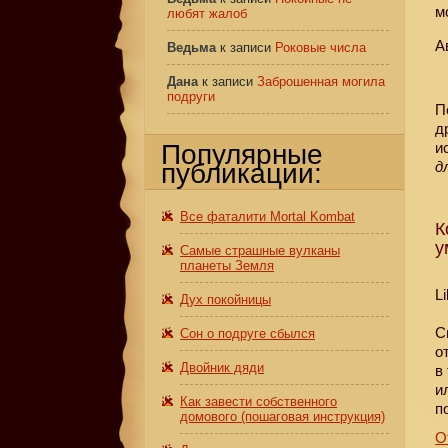
м
любят жалоб
А
Ведьма
к записи
Роковые числа
Дана
к записи
Заброшенная могила
подруги
П
д
Популярные
и
публикации:
д
Все фаталити Mortal Kombat
К
у
Самые страшные вулканы
планеты Земля
L
Дух покойницы
С
Сон о подруге сбылся
о
Двойник дяди
в
и
Как завести собственного
п
домового (пошаговая инструкция)
О