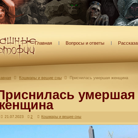
Главная
Вопросы и ответы
Рассказа
лавная
Кошмары и вещие сны
Приснилась умершая женщина
Приснилась умершая
женщина
21.07.2023
2
Кошмары и вещие сны