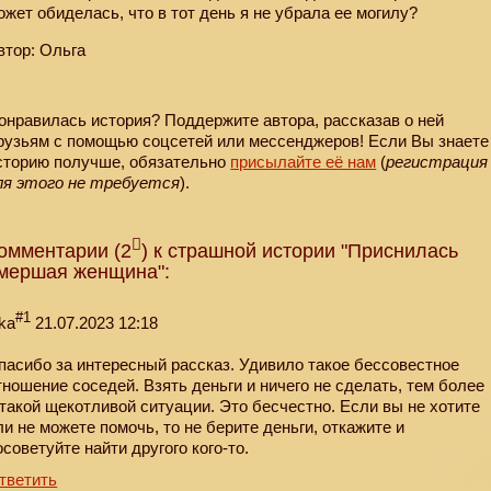
ожет обиделась, что в тот день я не убрала ее могилу?
втор: Ольга
онравилась история? Поддержите автора, рассказав о ней
рузьям с помощью соцсетей или мессенджеров! Если Вы знаете
сторию получше, обязательно
присылайте её нам
(
регистрация
ля этого не требуется
).
омментарии (2
) к страшной истории "Приснилась
мершая женщина":
#1
ika
21.07.2023 12:18
пасибо за интересный рассказ. Удивило такое бессовестное
тношение соседей. Взять деньги и ничего не сделать, тем более
 такой щекотливой ситуации. Это бесчестно. Если вы не хотите
ли не можете помочь, то не берите деньги, откажите и
осоветуйте найти другого кого-то.
тветить