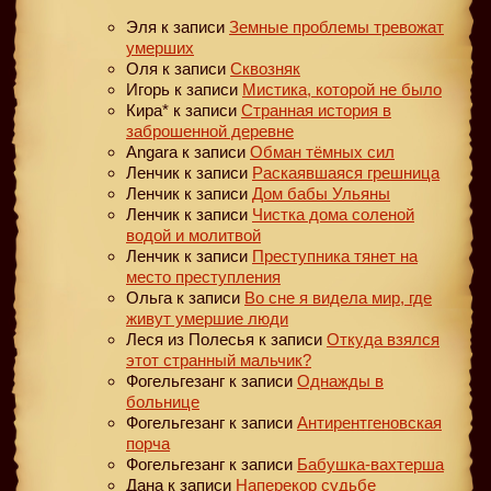
Эля
к записи
Земные проблемы тревожат
умерших
Оля
к записи
Сквозняк
Игорь
к записи
Мистика, которой не было
Кира*
к записи
Странная история в
заброшенной деревне
Angara
к записи
Обман тёмных сил
Ленчик
к записи
Раскаявшаяся грешница
Ленчик
к записи
Дом бабы Ульяны
Ленчик
к записи
Чистка дома соленой
водой и молитвой
Ленчик
к записи
Преступника тянет на
место преступления
Ольга
к записи
Во сне я видела мир, где
живут умершие люди
Леся из Полесья
к записи
Откуда взялся
этот странный мальчик?
Фогельгезанг
к записи
Однажды в
больнице
Фогельгезанг
к записи
Антирентгеновская
порча
Фогельгезанг
к записи
Бабушка-вахтерша
Дана
к записи
Наперекор судьбе