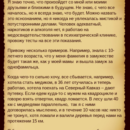
Я знаю точно, что произойдет со мной или моими
друзьями и близкими в будущем. Не знаю, с чего все
началось, но я всегда знаю, что будет. Можно назвать
это яснознанием, но я никогда не увлекалась мистикой и
потусторонними делами. Человек адекватный,
наркотиков и алкоголя нет, я работаю на
медосвидетельствовании в психиатрической клинике,
провожу тесты на все эти показания.
Привожу несколько примеров. Например, знала с 10-
летнего возраста, что у меня фамилия в замужестве
будет такая же, как у моей мамы и вышла замуж за
однофамильца.
Когда чего-то сильно хочу, все сбывается, например,
хотела стать медиком, в 36 лет отучилась и теперь
работаю, хотела поехать на Северный Кавказ – дают
путевку. Если едем куда-то с мужем на квадроцикле и
говорю взять отвертки, квадр ломается. В лесу шли 40
км с медведями параллельно,
так я с ними
договорилась мысленно, и в течение 10 часов нас никто
не тронул, хотя ломали и валили деревья перед нами на
протяжении 15 км.