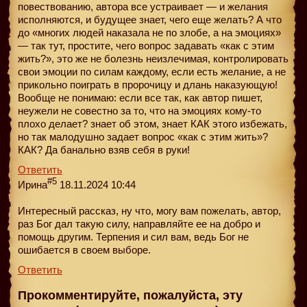
повествованию, автора все устраивает — и желания
исполняются, и будущее знает, чего еще желать? А что
до «многих людей наказала не по злобе, а на эмоциях»
— так тут, простите, чего вопрос задавать «как с этим
жить?», это же не болезнь неизлечимая, контролировать
свои эмоции по силам каждому, если есть желание, а не
прикольно поиграть в пророчицу и длань наказующую!
Вообще не понимаю: если все так, как автор пишет,
неужели не совестно за то, что на эмоциях кому-то
плохо делает? знает об этом, знает КАК этого избежать,
но так малодушно задает вопрос «как с этим жить»?
КАК? Да банально взяв себя в руки!
Ответить
#5
Ирина
18.11.2024 10:44
Интересный рассказ, ну что, могу вам пожелать, автор,
раз Бог дал такую силу, направляйте ее на добро и
помощь другим. Терпения и сил вам, ведь Бог не
ошибается в своем выборе.
Ответить
Прокомментируйте, пожалуйста, эту