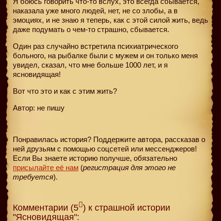
Я боюсь говорить что-то вслух, это всегда сбывается,
наказала уже много людей, нет, не со злобы, а в
эмоциях, и не знаю я теперь, как с этой силой жить, ведь
даже подумать о чем-то страшно, сбывается.
Один раз случайно встретила психиатрического
больного, на рыбалке были с мужем и он только меня
увидел, сказал, что мне больше 1000 лет, и я
ясновидящая!
Вот что это и как с этим жить?
Автор: не пишу
Понравилась история? Поддержите автора, рассказав о
ней друзьям с помощью соцсетей или мессенджеров!
Если Вы знаете историю получше, обязательно
присылайте её нам
(
регистрация для этого не
требуется
).
Комментарии (5
) к страшной истории
"Ясновидящая":