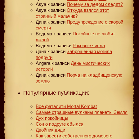
Asya
к записи
Почему за дедом следят?
Asya
к записи
Откуда взялся этот
странный мальчик?
Дана
к записи
Предупреждение о скорой
смерти
Ведьма
к записи
Покойные не любят
жалоб
Ведьма
к записи
Роковые числа
Дана
к записи
Заброшенная могила
подруги
Angara
к записи
День мистических
историй
Дана
к записи
Порча на кладбищенскую
землю
Популярные публикации:
Все фаталити Mortal Kombat
Самые страшные вулканы планеты Земля
Дух покойницы
Сон о подруге сбылся
Двойник дяди
Как завести собственного домового