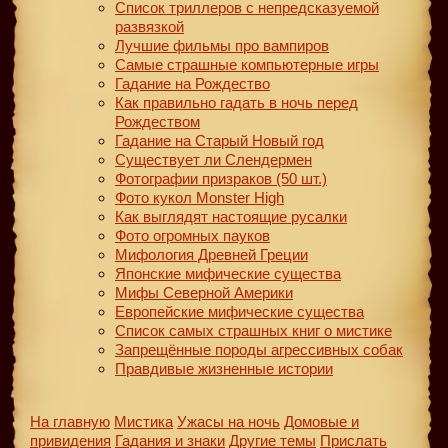
Список триллеров с непредсказуемой
развязкой
Лучшие фильмы про вампиров
Самые страшные компьютерные игры
Гадание на Рождество
Как правильно гадать в ночь перед
Рождеством
Гадание на Старый Новый год
Существует ли Слендермен
Фотографии призраков (50 шт.)
Фото кукол Monster High
Как выглядят настоящие русалки
Фото огромных пауков
Мифология Древней Греции
Японские мифические существа
Мифы Северной Америки
Европейские мифические существа
Список самых страшных книг о мистике
Запрещённые породы агрессивных собак
Правдивые жизненные истории
На главную
Мистика
Ужасы на ночь
Домовые и
привидения
Гадания и знаки
Другие темы
Прислать