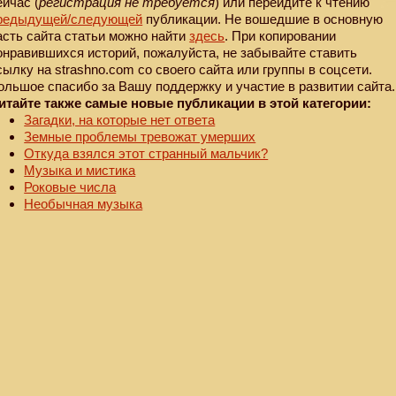
ейчас (
регистрация не требуется
) или перейдите к чтению
редыдущей
/следующей
публикации. Не вошедшие в основную
асть сайта статьи можно найти
здесь
. При копировании
онравившихся историй, пожалуйста, не забывайте ставить
сылку на strashno.com со своего сайта или группы в соцсети.
ольшое спасибо за Вашу поддержку и участие в развитии сайта.
итайте также самые новые публикации в этой категории:
Загадки, на которые нет ответа
Земные проблемы тревожат умерших
Откуда взялся этот странный мальчик?
Музыка и мистика
Роковые числа
Необычная музыка