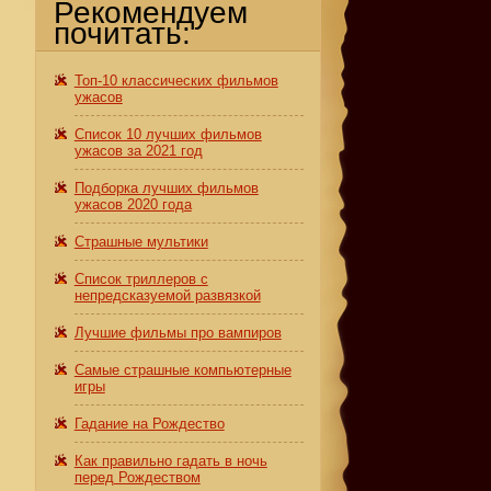
Рекомендуем
почитать:
Топ-10 классических фильмов
ужасов
Список 10 лучших фильмов
ужасов за 2021 год
Подборка лучших фильмов
ужасов 2020 года
Страшные мультики
Список триллеров с
непредсказуемой развязкой
Лучшие фильмы про вампиров
Самые страшные компьютерные
игры
Гадание на Рождество
Как правильно гадать в ночь
перед Рождеством