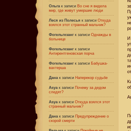
н
з
Ольга
к записи
Во сне я видела
мир, где живут умершие люди
П
у
Леся из Полесья
к записи
Откуда
н
взялся этот странный мальчик?
р
Фогельгезанг
к записи
Однажды в
И
больнице
у
Фогельгезанг
к записи
п
Антирентгеновская порча
д
т
Фогельгезанг
к записи
Бабушка-
и
вахтерша
о
Дана
к записи
Наперекор судьбе
К
о
Asya
к записи
Почему за дедом
следят?
А
Asya
к записи
Откуда взялся этот
странный мальчик?
П
Дана
к записи
Предупреждение о
скорой смерти
д
и
Ведьма
к записи
Покойные не