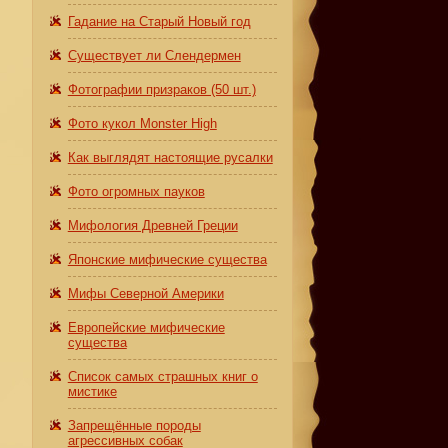
Гадание на Старый Новый год
Существует ли Слендермен
Фотографии призраков (50 шт.)
Фото кукол Monster High
Как выглядят настоящие русалки
Фото огромных пауков
Мифология Древней Греции
Японские мифические существа
Мифы Северной Америки
Европейские мифические
существа
Список самых страшных книг о
мистике
Запрещённые породы
агрессивных собак