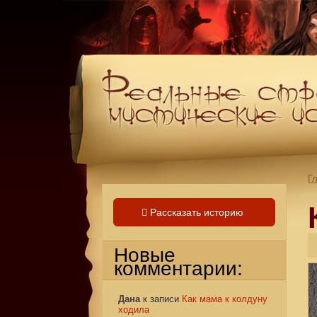
Г
Рассказать историю
Новые
комментарии:
Дана
к записи
Как мама к колдуну
ходила