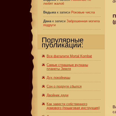
д
любят жалоб
Ведьма
к записи
Роковые числа
П
(
Дана
к записи
Заброшенная могила
подруги
Популярные
публикации:
Все фаталити Mortal Kombat
Самые страшные вулканы
планеты Земля
Дух покойницы
Сон о подруге сбылся
Двойник дяди
Как завести собственного
В
домового (пошаговая инструкция)
с