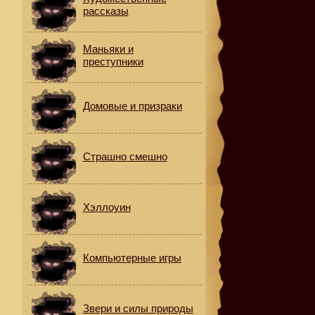
рассказы
Маньяки и
преступники
Домовые и призраки
Страшно смешно
Хэллоуин
Компьютерные игры
Звери и силы природы