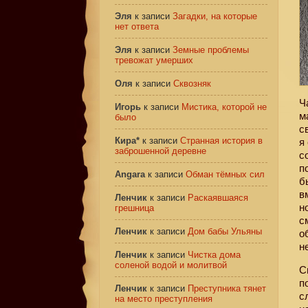
Эля
к записи
Загадки, на которые
нет ответа
Эля
к записи
Земные проблемы
тревожат умерших
Оля
к записи
Сквозняк
Ч
Игорь
к записи
Мистика, которой не
м
было
с
Кира*
к записи
Странная история в
я
заброшенной деревне
с
п
Angara
к записи
Обман тёмных сил
б
в
Ленчик
к записи
Раскаявшаяся
н
грешница
с
Ленчик
к записи
Дом бабы Ульяны
о
н
Ленчик
к записи
Чистка дома
соленой водой и молитвой
С
п
Ленчик
к записи
Преступника тянет
с
на место преступления