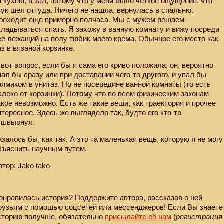
а кухню, в зал, потому что у меня было четкое ощущение, что
вук шел оттуда. Ничего не нашла, вернулась в спальню.
роходит еще примерно полчаса. Мы с мужем решаем
кладываться спать. Я захожу в ванную комнату и вижу посреди
ее лежащий на полу тюбик моего крема. Обычное его место как
аз в вязаной корзинке.
 вот вопрос, если бы я сама его криво положила, он, вероятно
пал бы сразу или при доставании чего-то другого, и упал бы
рямиком в унитаз. Но не посередине ванной комнаты (то есть
алеко от корзинки). Потому что по всем физическим законам
акое невозможно. Есть же такие вещи, как траектория и прочее
нтересное. Здесь же выглядело так, будто его кто-то
тшвырнул.
азалось бы, как так. А это та маленькая вещь, которую я не могу
бъяснить научным путем.
втор: Jako tako
онравилась история? Поддержите автора, рассказав о ней
рузьям с помощью соцсетей или мессенджеров! Если Вы знаете
сторию получше, обязательно
присылайте её нам
(
регистрация