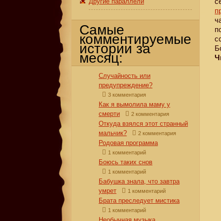
с
Другие параллели
п
ч
Самые
п
комментируемые
с
истории за
Б
месяц:
Ч
Случайность или
предупреждение?
3 комментария
Как я вымолила маму у
смерти
2 комментария
Откуда взялся этот странный
мальчик?
2 комментария
Родовая программа
1 комментарий
Боюсь таких снов
1 комментарий
Бабушка знала, что завтра
умрет
1 комментарий
Брата преследует мистика
1 комментарий
Необычная музыка