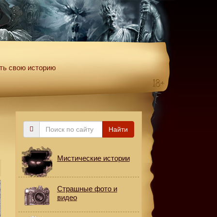
ть свою историю
Поиск
Найти
по
сайту
Мистические истории
Страшные фото и
видео