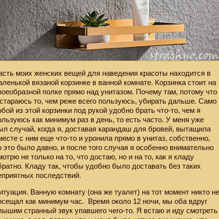
асть моих женских вещей для наведения красоты находится в
аленькой вязаной корзинке в ванной комнате. Корзинка стоит на
воеобразной полке прямо над унитазом. Почему там, потому что
 стараюсь то, чем реже всего пользуюсь, убирать дальше. Само
обой из этой корзинки под рукой удобно брать что-то, чем я
ользуюсь как минимум раз в день, то есть часто. У меня уже
ыл случай, когда я, доставая карандаш для бровей, вытащила
месте с ним еще что-то и уронила прямо в унитаз, собственно,
о это было давно, и после того случая я особенно внимательно
мотрю не только на то, что достаю, но и на то, как я кладу
братно. Кладу так, чтобы удобно было доставать без таких
еприятных последствий.
итуация. Ванную комнату (она же туалет) на тот момент никто н
осещал как минимум час.
Время около 12 ночи, мы оба вдруг
лышим странный звук упавшего чего-то. Я встаю и иду смотреть