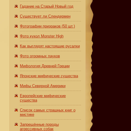
Гадание на Старый Новый год
.
Существует ли Слендермен
Фотографии призраков (50 шт.)
Фото кукол Monster High
Как выглядят настоящие русалки
Фото огромных пауков
Мифология Древней Греции
Японские мифические существа
Мифы Северной Америки
Европейские мифические
существа
Список самых страшных книг о
мистике
Запрещённые породы
агрессивных собак