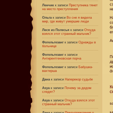
с
Ленчик
к записи
Преступника тянет
н
на место преступления
Н
Ольга
к записи
Во сне я видела
мир, где живут умершие люди
с
б
Леся из Полесья
к записи
Откуда
ег
взялся этот странный мальчик?
А
Фогельгезанг
к записи
Однажды в
больнице
Фогельгезанг
к записи
П
Антирентгеновская порча
д
и
Фогельгезанг
к записи
Бабушка-
вахтерша
д
Дана
к записи
Наперекор судьбе
К
Asya
к записи
Почему за дедом
с
следят?
Asya
к записи
Откуда взялся этот
s
странный мальчик?
Дана
к записи
Предупреждение о
М