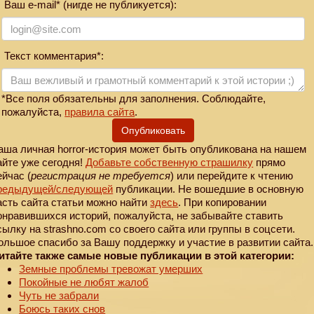
Ваш e-mail* (нигде не публикуется):
Текст комментария*:
*Все поля обязательны для заполнения. Соблюдайте,
пожалуйста,
правила сайта
.
Опубликовать
аша личная horror-история может быть опубликована на нашем
айте уже сегодня!
Добавьте собственную страшилку
прямо
ейчас (
регистрация не требуется
) или перейдите к чтению
редыдущей
/следующей
публикации. Не вошедшие в основную
асть сайта статьи можно найти
здесь
. При копировании
онравившихся историй, пожалуйста, не забывайте ставить
сылку на strashno.com со своего сайта или группы в соцсети.
ольшое спасибо за Вашу поддержку и участие в развитии сайта.
итайте также самые новые публикации в этой категории:
Земные проблемы тревожат умерших
Покойные не любят жалоб
Чуть не забрали
Боюсь таких снов