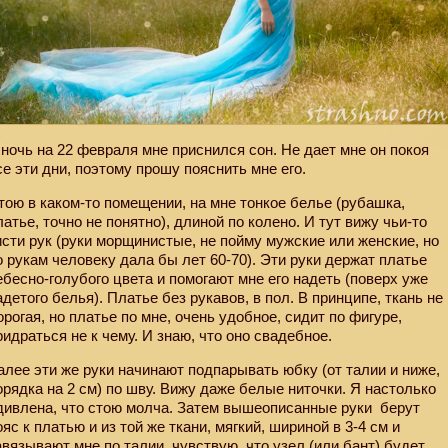
 ночь на 22 февраля мне приснился сон. Не дает мне он покоя
се эти дни, поэтому прошу пояснить мне его.
тою в каком-то помещении, на мне тонкое белье (рубашка,
латье, точно не понятно), длиной по колено. И тут вижу чьи-то
исти рук (руки морщинистые, не пойму мужские или женские, но
о рукам человеку дала бы лет 60-70). Эти руки держат платье
ебесно-голубого цвета и помогают мне его надеть (поверх уже
адетого белья). Платье без рукавов, в пол. В принципе, ткань не
орогая, но платье по мне, очень удобное, сидит по фигуре,
ридраться не к чему. И знаю, что оно свадебное.
алее эти же руки начинают подпарывать юбку (от талии и ниже,
орядка на 2 см) по шву. Вижу даже белые ниточки. Я настолько
дивлена, что стою молча. Затем вышеописанные руки
берут
ояс к платью и из той же ткани, мягкий, шириной в 3-4 см и
авязывают мне по талии, чувствую, что узел (или бант) будет