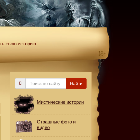
ть свою историю
Поиск
Найти
по
сайту
Мистические истории
Страшные фото и
видео