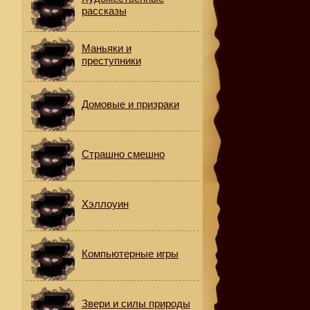
рассказы
Маньяки и
преступники
Домовые и призраки
Страшно смешно
Хэллоуин
Компьютерные игры
Звери и силы природы