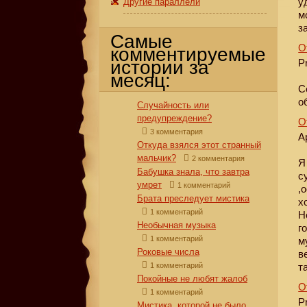
у
Другие параллели
м
з
Самые
О
комментируемые
истории за
P
месяц:
С
о
Случайность или
предупреждение?
О
3 комментария
А
Откуда взялся этот странный
мальчик?
2 комментария
Я
Бабушка знала, что завтра
с
умрет
1 комментарий
,
Брата преследует мистика
х
1 комментарий
Н
Необычная музыка
г
1 комментарий
м
Роковые числа
в
1 комментарий
т
Покойные не любят жалоб
О
1 комментарий
P
Мистика, которой не было