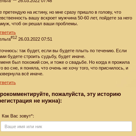
ельга
26.03.2022 07:48
е претендую на истину, но мне сразу пришло в голову, что
евственность вашу вскроет мужчина 50-60 лет, пойдете за него
амуж, чтоб он решал ваши проблемы.
тветить
#12
ельга
26.03.2022 07:51
точнюсь: так будет, если вы будете плыть по течению. Если
ами будете строить судьбу, будет иначе.
 меня был похожий сон, и тоже о свадьбе. Но когда я прожила
то во сне, я поняла, что очень не хочу того, что приснилось, и
азвернула всё иначе.
тветить
рокомментируйте, пожалуйста, эту историю
регистрация не нужна):
Как Вас зовут*: