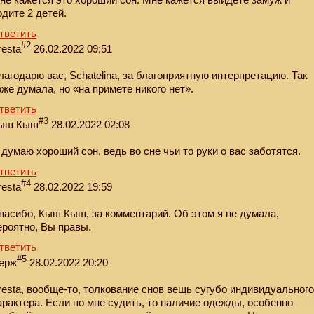
одите 2 детей.
тветить
#2
resta
26.02.2022 09:51
лагодарю вас, Schatelina, за благоприятную интерпретацию. Так
оже думала, но «на примете никого нет».
тветить
#3
ыш Кыш
28.02.2022 02:08
 думаю хороший сон, ведь во сне чьи то руки о вас заботятся.
тветить
#4
resta
28.02.2022 19:59
пасибо, Кыш Кыш, за комментарий. Об этом я не думала,
ероятно, Вы правы.
тветить
#5
ерж
28.02.2022 20:20
resta, вообще-то, толкование снов вещь сугубо индивидуальног
арактера. Если по мне судить, то наличие одежды, особенно