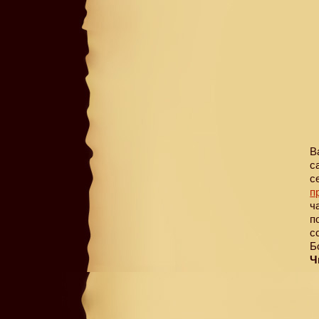
В
с
с
п
ч
п
с
Б
Ч