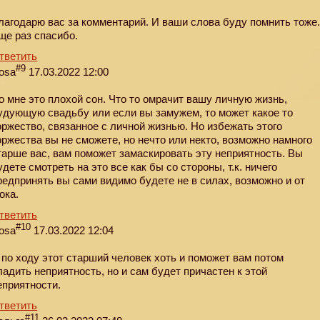
лагодарю вас за комментарий. И ваши слова буду помнить тоже
ще раз спасибо.
тветить
#9
osa
17.03.2022 12:00
о мне это плохой сон. Что то омрачит вашу личную жизнь,
удующую свадьбу или если вы замужем, то может какое то
оржество, связанное с личной жизнью. Но избежать этого
оржества вы не сможете, но нечто или некто, возможно намного
тарше вас, вам поможет замаскировать эту неприятность. Вы
удете смотреть на это все как бы со стороны, т.к. ничего
редпринять вы сами видимо будете не в силах, возможно и от
ока.
тветить
#10
osa
17.03.2022 12:04
 по ходу этот старший человек хоть и поможет вам потом
ладить неприятность, но и сам будет причастен к этой
еприятности.
тветить
#11