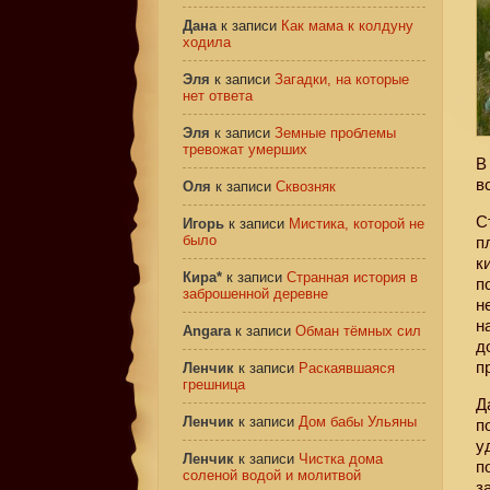
Дана
к записи
Как мама к колдуну
ходила
Эля
к записи
Загадки, на которые
нет ответа
Эля
к записи
Земные проблемы
тревожат умерших
В
в
Оля
к записи
Сквозняк
С
Игорь
к записи
Мистика, которой не
было
п
к
Кира*
к записи
Странная история в
п
заброшенной деревне
н
н
Angara
к записи
Обман тёмных сил
д
п
Ленчик
к записи
Раскаявшаяся
грешница
Д
Ленчик
к записи
Дом бабы Ульяны
п
у
Ленчик
к записи
Чистка дома
п
соленой водой и молитвой
з