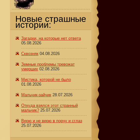
Новые страшные
истории:
Загадки, на которые нет ответа
05.08.2026
Сквозняк
04.08.2026
Земные проблемы тревожат
умерших
02.08.2026
Мистика, которой не было
01.08.2026
Мальчик-зайчик
28.07.2026
Откуда взялся этот странный
мальчик?
25.07.2026
Верю и не верю в порчу и сглаз
25.07.2026
о