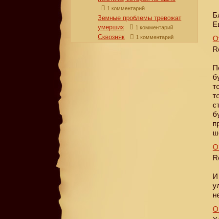
1 комментарий
Б
Земные проблемы тревожат
Е
умерших
1 комментарий
Сквозняк
1 комментарий
О
R
П
б
т
т
с
б
п
ш
О
R
И
у
н
О