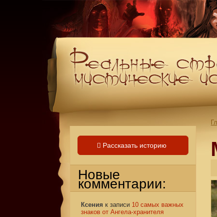
Г
Рассказать историю
Новые
комментарии:
Ксения
к записи
10 самых важных
знаков от Ангела-хранителя