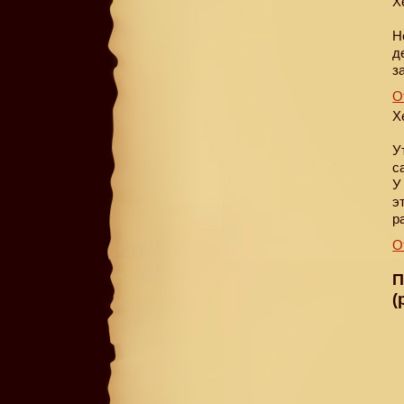
Х
Н
д
з
О
Х
У
с
У
э
р
О
П
(