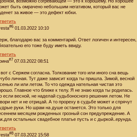
добной, возможно согревающей — это к хорошему. Но хорошее
ожет быть омрачено небольшим негативом, который вас не
аденет за живое — это дефект юбки.
тветить
#6
resta
01.03.2022 10:10
ерж, благодарю вас за комментарий. Ответ логичен и интересен,
бязательно его тоже буду иметь ввиду.
тветить
#7
рина
07.03.2022 08:51
 вот с Сержем согласна. Толкование того или иного сна вещь
угубо личная. Тут даже зависит когда ты пришла. Зимой, весной
осенью ли или летом. То что одежда нательная чистая это
орошо. Главное что ближе к телу. Я не знаю когда ты родилась.
о если весной, не наделай судьбоносного решения летом. Не
овори нет и не отрицай. А то прореху в судьбе может и спрячут
удрые руки. Но шрам на душе останется. Это только для
есеннем месяцем рожденных грозный сон предупреждение. А
ак.для остальных свадебное платье пусть и с дыркой..ерунда.
тветить
#8
resta
07.03.2022 15:58