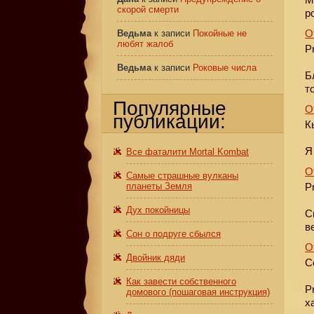
скорой смерти
р
О
Ведьма
к записи
Покойные не
любят жалоб
P
Ведьма
к записи
Роковые числа
Б
т
Популярные
О
публикации:
К
Я
Все фаталити Mortal Kombat
О
Самые страшные вулканы
планеты Земля
P
Дух покойницы
С
в
Сон о подруге сбылся
О
Двойник дяди
С
Как завести собственного
P
домового (пошаговая инструкция)
х