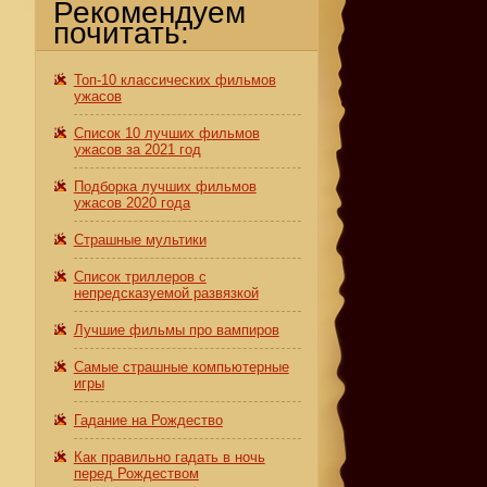
Рекомендуем
почитать:
Топ-10 классических фильмов
ужасов
Список 10 лучших фильмов
ужасов за 2021 год
Подборка лучших фильмов
ужасов 2020 года
Страшные мультики
Список триллеров с
непредсказуемой развязкой
Лучшие фильмы про вампиров
Самые страшные компьютерные
игры
Гадание на Рождество
Как правильно гадать в ночь
перед Рождеством