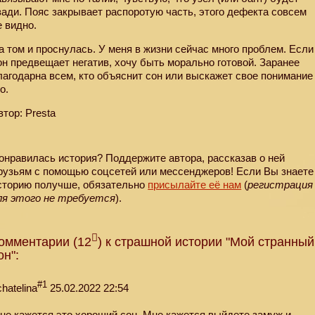
зади. Пояс закрывает распоротую часть, этого дефекта совсем
е видно.
а том и проснулась. У меня в жизни сейчас много проблем. Если
он предвещает негатив, хочу быть морально готовой. Заранее
лагодарна всем, кто объяснит сон или выскажет свое понимание
о.
втор: Presta
онравилась история? Поддержите автора, рассказав о ней
рузьям с помощью соцсетей или мессенджеров! Если Вы знаете
сторию получше, обязательно
присылайте её нам
(
регистрация
ля этого не требуется
).
омментарии (12
) к страшной истории "Мой странный
он":
#1
chatelina
25.02.2022 22:54
не кажется это хороший сон. Мне кажется выйдете замуж и