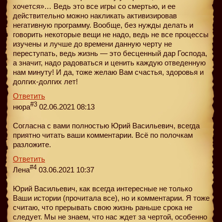
хочется»… Ведь это все игры со смертью, и ее
действительно можно накликать активизировав
негативную программу. Вообще, без нужды делать и
говорить некоторые вещи не надо, ведь не все процессы
изучены и лучше до времени данную черту не
переступать, ведь жизнь — это бесценный дар Господа,
а значит, надо радоваться и ценить каждую отведенную
нам минуту! И да, тоже желаю Вам счастья, здоровья и
долгих-долгих лет!
Ответить
#3
нюра
02.06.2021 08:13
Согласна с вами полностью Юрий Васильевич, всегда
приятно читать ваши комментарии. Всё по полочкам
разложите.
Ответить
#4
Лена
03.06.2021 10:37
Юрий Васильевич, как всегда интересные не только
Ваши истории (прочитала все), но и комментарии. Я тоже
считаю, что прерывать свою жизнь раньше срока не
следует. Мы не знаем, что нас ждет за чертой, особенно