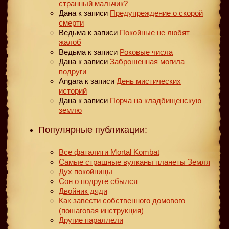
странный мальчик?
Дана
к записи
Предупреждение о скорой
смерти
Ведьма
к записи
Покойные не любят
жалоб
Ведьма
к записи
Роковые числа
Дана
к записи
Заброшенная могила
подруги
Angara
к записи
День мистических
историй
Дана
к записи
Порча на кладбищенскую
землю
Популярные публикации:
Все фаталити Mortal Kombat
Самые страшные вулканы планеты Земля
Дух покойницы
Сон о подруге сбылся
Двойник дяди
Как завести собственного домового
(пошаговая инструкция)
Другие параллели