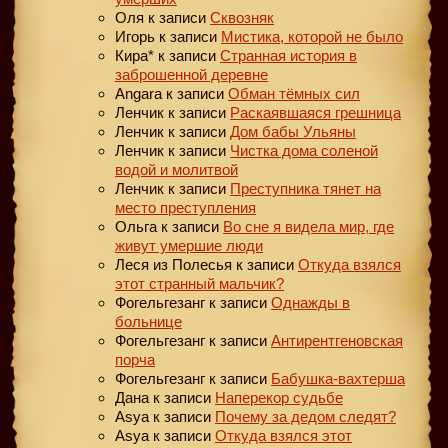
Оля
к записи
Сквозняк
Игорь
к записи
Мистика, которой не было
Кира*
к записи
Странная история в
заброшенной деревне
Angara
к записи
Обман тёмных сил
Ленчик
к записи
Раскаявшаяся грешница
Ленчик
к записи
Дом бабы Ульяны
Ленчик
к записи
Чистка дома соленой
водой и молитвой
Ленчик
к записи
Преступника тянет на
место преступления
Ольга
к записи
Во сне я видела мир, где
живут умершие люди
Леся из Полесья
к записи
Откуда взялся
этот странный мальчик?
Фогельгезанг
к записи
Однажды в
больнице
Фогельгезанг
к записи
Антирентгеновская
порча
Фогельгезанг
к записи
Бабушка-вахтерша
Дана
к записи
Наперекор судьбе
Asya
к записи
Почему за дедом следят?
Asya
к записи
Откуда взялся этот