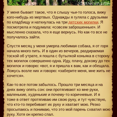
У меня бывает такое, что я слышу чьи-то голоса, вижу
кого-нибудь из мертвых. Однажды я гуляла с друзьями
по кладбищу и наткнулась на три
детских могилки
. Я
посмотрела и подумала: «совсем заброшенные». И
мысленно сказала, что я еще вернусь. Но как-то все не
получалось зайти.
Спустя месяц у меня умерла любимая собака, я от горя
начала много пить. И в один из вечеров, раздираемая
тоской об утрате, я пошла с бутылкой коньяка в сторону
тех могилок совершенно одна. Иду, плачу, дохожу до тех
могилок и говорю: «вот, я и пришла к вам, как и обещала.
Ложусь возле них и говорю: «заберите меня, мне жить не
хочется».
Как-то все потом забылось. Прошло три месяца и на
днях вижу опять сон: они протягивают ко мне руки,
маленькие, худенькие и почему-то коричневые. И я
тоже в ответ протягиваю им свою руку, и тут чувствую,
что кто-то перебивает их руку и хватает мою. Резко
просыпаюсь и понимаю, что это мой парень схватил мою
руку. Хотя он крепко спал.