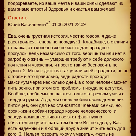
подозреваете, но ваша мечта и ваши силы сделают из
вам знаменитость! Здоровья и счастья вам желаю!
Ответить
#2
Юрий Васильевич
01.06.2021 22:09
Ева. очень грустная история. честно говоря, я даже
расстроился. теперь по порядку: 1. Кладбище, в отличии
от парка, это конечно же не место для праздных
прогулок, ведь независимо от того. веришь ты или нет в
загробную жизнь — умершие требуют к себе должного
почтения и уважения, и просто так их беспокоить не
нужно. 2. Меня с детства так учили «пей с радости, но не
с горя» и это правильно, ведь радость проходит
максимум через несколько дней, а с горя человек может
пить вечно, при этом его проблемы никуда не денутся.
Вообще, проблемы решаются только в трезвом уме и с
твердой рукой. И да, мы очень любим своих домашних
питомцев, они для нас становятся членами семьи, но,
срок жизни собаки гораздо короче человеческого, и
заводя домашнее животное этот факт нужно
обязательно учитывать. тем более Вы не одна, у Вас
есть надежный и любящий друг, а значит жить есть для
кого. 3. Нельзя говорить «хочу умереть», «жить не