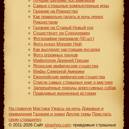
Лучшие фильмы про вампиров
Самые страшные компьютерные игры
Гадание на Рождество
Как правильно гадать в ночь перед
Рождеством
Гадание на Старый Новый год
Существует ли Слендермен
Фотографии призраков (50 шт.)
Фото кукол Monster High
Как выглядят настоящие русалки
Фото огромных пауков
Мифология Древней Греции
Японские мифические существа
Мифы Северной Америки
Европейские мифические существа
Список самых страшных книг о мистике
Запрещённые породы агрессивных собак
Правдивые жизненные истории
На главную
Мистика
Ужасы на ночь
Домовые и
привидения
Гадания и знаки
Другие темы
Прислать
свою страшилку
© 2011-2026 Сайт
strashno.com
: правдивые страшные