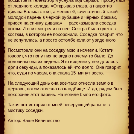
посмотреть телевизор и уснула под сериал. Проснулась
от ледяного холода. «Открываю глаза, а напротив
дивана Валька стоит, а жених её, симпатичный такой
молодой парень в чёрной рубашке и чёрных брюках,
присел на спинку дивана» — рассказывала соседка
потом. И они смотрели на нее. Сестра была одета в
костюм, в котором её похоронили. Соседка говорит, что
не испугалась, а просто остолбенела от увиденного.
Посмотрели они на соседку мою и исчезли. Кстати
говорит, что ног у них не видно почему-то было. До
половины она их видела. Это видение у нее длилось
доли секунды, а показалось ей что долго. Она говорит,
что, судя по часам, она спала 15
минут всего.
На следующий день она все-таки отнесла землю в
церковь, потом отвезла на кладбище. И да, рядом был
похоронен этот парень. На могиле было его фото.
Такая вот история от моей неверующей раньше в
мистику соседки.
Автор: Ваше Величество