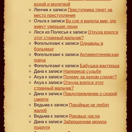
водой и молитвой
Ленчик
к записи
Преступника тянет на
место преступления
Ольга
к записи
Во сне я видела мир, где
живут умершие люди
Леся из Полесья
к записи
Откуда взялся
этот странный мальчик?
Фогельгезанг
к записи
Однажды в
больнице
Фогельгезанг
к записи
Антирентгеновская
порча
Фогельгезанг
к записи
Бабушка-вахтерша
Дана
к записи
Наперекор судьбе
Asya
к записи
Почему за дедом следят?
Asya
к записи
Откуда взялся этот
странный мальчик?
Дана
к записи
Предупреждение о скорой
смерти
Ведьма
к записи
Покойные не любят
жалоб
Ведьма
к записи
Роковые числа
Дана
к записи
Заброшенная могила
подруги