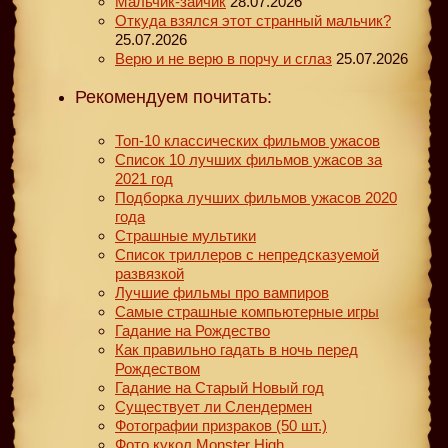
Мальчик-зайчик
28.07.2026
Откуда взялся этот странный мальчик?
25.07.2026
Верю и не верю в порчу и сглаз
25.07.2026
Рекомендуем почитать:
Топ-10 классических фильмов ужасов
Список 10 лучших фильмов ужасов за
2021 год
Подборка лучших фильмов ужасов 2020
года
Страшные мультики
Список триллеров с непредсказуемой
развязкой
Лучшие фильмы про вампиров
Самые страшные компьютерные игры
Гадание на Рождество
Как правильно гадать в ночь перед
Рождеством
Гадание на Старый Новый год
Существует ли Слендермен
Фотографии призраков (50 шт.)
Фото кукол Monster High