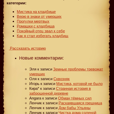
категории:
Мистика на кладбище
Верю в знаки от умерших
Прогулки мертвых
Ромашки с кладбища
Покойный отец звал к себе
Как я стал избегать кладбищ
Рассказать историю
Новые комментарии:
Эля
к записи
Земные проблемы тревожат
умерших
Оля
к записи
Сквозняк
Игорь
к записи
Мистика, которой не было
Кира*
к записи
Странная история в
заброшенной деревне
Angara
к записи
Обман тёмных сил
Ленчик
к записи
Раскаявшаяся грешница
Ленчик
к записи
Дом бабы Ульяны
Ленчик
к записи
Чистка дома соленой