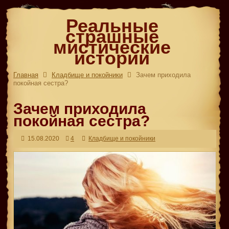
Реальные
страшные
мистические
истории
Главная
Кладбище и покойники
Зачем приходила
покойная сестра?
Зачем приходила
покойная сестра?
15.08.2020
4
Кладбище и покойники