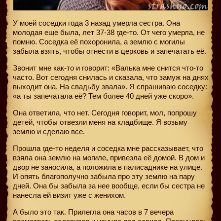
У моей соседки года 3 назад умерла сестра. Она
молодая еще была, лет 37-38 где-то. От чего умерла, не
помню. Соседка её похоронила, а землю с могилы
забыла взять, чтобы отнести в церковь и запечатать её.
Звонит мне как-то и говорит: «Валька мне снится что-то
часто. Вот сегодня снилась и сказала, что замуж на днях
выходит она. На свадьбу звала». Я спрашиваю соседку:
«а ты запечатала её? Тем более 40 дней уже скоро».
Она ответила, что нет. Сегодня говорит, мол, попрошу
детей, чтобы отвезли меня на кладбище. Я возьму
землю и сделаю все.
Прошла где-то неделя и соседка мне рассказывает, что
взяла она землю на могиле, привезла её домой. В дом и
двор не заносила, а положила в палисаднике на улице.
И опять благополучно забыла про эту землю на пару
дней. Она бы забыла за нее вообще, если бы сестра не
нанесла ей визит уже с женихом.
А было это так. Прилегла она часов в 7 вечера