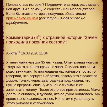
Понравилась история? Поддержите автора, рассказав о
ней друзьям с помощью соцсетей или мессенджеров!
Если Вы знаете историю получше, обязательно
присылайте её нам
(
регистрация для этого не
требуется
).
Комментарии (4
) к страшной истории "Зачем
приходила покойная сестра?":
#1
Анюта
16.08.2020 11:04
У меня мама умерла 35 лет назад. О печатании могилы
тогда никто в наших краях не знал. Снилась она всем
родственникам. То приглашала настойчиво в гости, то
говорила, что вернутся обратно, потому что скучает за
домом. Только через два года нам подсказали, что
нужно прервать связь умершей с живыми и ее
запечатать могилу. После этого все прекратилось. Мама
долго не снилась, я думала, что ее душа обиделась. Мы
вроде как отказались от нее. Но потом я узнала суть
этого ритуала и успокоилась.