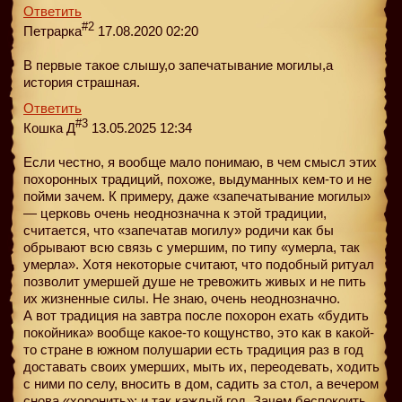
Ответить
#2
Петрарка
17.08.2020 02:20
В первые такое слышу,о запечатывание могилы,а
история страшная.
Ответить
#3
Кошка Д
13.05.2025 12:34
Если честно, я вообще мало понимаю, в чем смысл этих
похоронных традиций, похоже, выдуманных кем-то и не
пойми зачем. К примеру, даже «запечатывание могилы»
— церковь очень неоднозначна к этой традиции,
считается, что «запечатав могилу» родичи как бы
обрывают всю связь с умершим, по типу «умерла, так
умерла». Хотя некоторые считают, что подобный ритуал
позволит умершей душе не тревожить живых и не пить
их жизненные силы. Не знаю, очень неоднозначно.
А вот традиция на завтра после похорон ехать «будить
покойника» вообще какое-то кощунство, это как в какой-
то стране в южном полушарии есть традиция раз в год
доставать своих умерших, мыть их, переодевать, ходить
с ними по селу, вносить в дом, садить за стол, а вечером
снова «хоронить»; и так каждый год. Зачем беспокоить