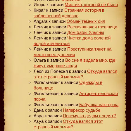
Игорь
к записи
Мистика, которой не было
Кира*
к записи
Странная история в
заброшенной деревне
Angara
к записи
Обман тёмных сил
Ленчик
к записи
Раскаявшаяся грешница
Ленчик
к записи
Дом бабы Ульяны
Ленчик
к записи
Чистка дома соленой
водой и молитвой
Ленчик
к записи
Преступника тянет на
место преступления
Ольга
к записи
Во сне я видела мир, где
живут умершие люди
Леся из Полесья
к записи
Откуда взялся
этот странный мальчик?
Фогельгезанг
к записи
Однажды в
больнице
Фогельгезанг
к записи
Антирентгеновская
порча
Фогельгезанг
к записи
Бабушка-вахтерша
Дана
к записи
Наперекор судьбе
Asya
к записи
Почему за дедом следят?
Asya
к записи
Откуда взялся этот
странный мальчик?