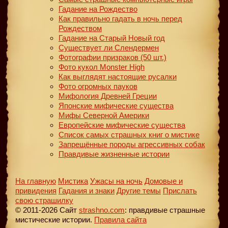
Гадание на Рождество
Как правильно гадать в ночь перед
Рождеством
Гадание на Старый Новый год
Существует ли Слендермен
Фотографии призраков (50 шт.)
Фото кукол Monster High
Как выглядят настоящие русалки
Фото огромных пауков
Мифология Древней Греции
Японские мифические существа
Мифы Северной Америки
Европейские мифические существа
Список самых страшных книг о мистике
Запрещённые породы агрессивных собак
Правдивые жизненные истории
На главную
Мистика
Ужасы на ночь
Домовые и
привидения
Гадания и знаки
Другие темы
Прислать
свою страшилку
© 2011-2026 Сайт
strashno.com
: правдивые страшные
мистические истории.
Правила сайта