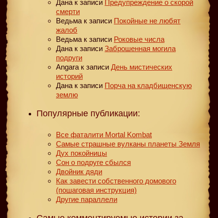
Дана
к записи
Предупреждение о скорой
смерти
Ведьма
к записи
Покойные не любят
жалоб
Ведьма
к записи
Роковые числа
Дана
к записи
Заброшенная могила
подруги
Angara
к записи
День мистических
историй
Дана
к записи
Порча на кладбищенскую
землю
Популярные публикации:
Все фаталити Mortal Kombat
Самые страшные вулканы планеты Земля
Дух покойницы
Сон о подруге сбылся
Двойник дяди
Как завести собственного домового
(пошаговая инструкция)
Другие параллели
Самые комментируемые истории за