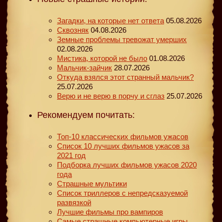
Загадки, на которые нет ответа
05.08.2026
Сквозняк
04.08.2026
Земные проблемы тревожат умерших
02.08.2026
Мистика, которой не было
01.08.2026
Мальчик-зайчик
28.07.2026
Откуда взялся этот странный мальчик?
25.07.2026
Верю и не верю в порчу и сглаз
25.07.2026
Рекомендуем почитать:
Топ-10 классических фильмов ужасов
Список 10 лучших фильмов ужасов за
2021 год
Подборка лучших фильмов ужасов 2020
года
Страшные мультики
Список триллеров с непредсказуемой
развязкой
Лучшие фильмы про вампиров
Самые страшные компьютерные игры