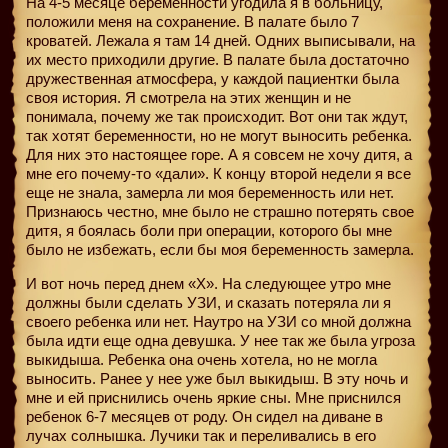
На 4-5 месяце беременности угодила я в больницу,
положили меня на сохранение. В палате было 7
кроватей. Лежала я там 14 дней. Одних выписывали, на
их место приходили другие. В палате была достаточно
дружественная атмосфера, у каждой пациентки была
своя история. Я смотрела на этих женщин и не
понимала, почему же так происходит. Вот они так ждут,
так хотят беременности, но не могут выносить ребенка.
Для них это настоящее горе. А я совсем не хочу дитя, а
мне его почему-то «дали». К концу второй недели я все
еще не знала, замерла ли моя беременность или нет.
Признаюсь честно, мне было не страшно потерять свое
дитя, я боялась боли при операции, которого бы мне
было не избежать, если бы моя беременность замерла.
И вот ночь перед днем «X». На следующее утро мне
должны были сделать УЗИ, и сказать потеряла ли я
своего ребенка или нет. Наутро на УЗИ со мной должна
была идти еще одна девушка. У нее так же была угроза
выкидыша. Ребенка она очень хотела, но не могла
выносить. Ранее у нее уже был выкидыш. В эту ночь и
мне и ей приснились очень яркие сны. Мне приснился
ребенок 6-7 месяцев от роду. Он сидел на диване в
лучах солнышка. Лучики так и переливались в его