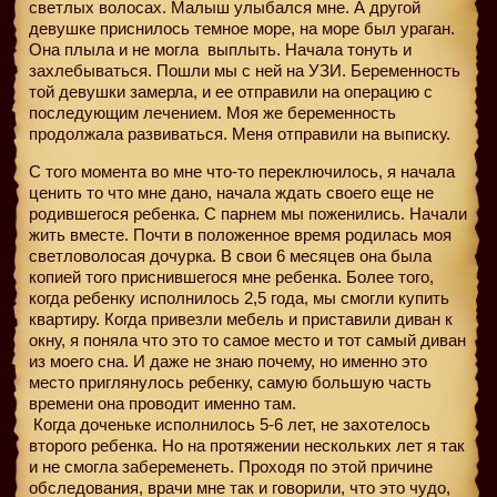
светлых волосах. Малыш улыбался мне. А другой
девушке приснилось темное море, на море был ураган.
Она плыла и не могла
выплыть. Начала тонуть и
захлебываться. Пошли мы с ней на УЗИ. Беременность
той девушки замерла, и ее отправили на операцию с
последующим лечением. Моя же беременность
продолжала развиваться. Меня отправили на выписку.
С того момента во мне что-то переключилось, я начала
ценить то что мне дано, начала ждать своего еще не
родившегося ребенка. С парнем мы поженились. Начали
жить вместе. Почти в положенное время родилась моя
светловолосая дочурка. В свои 6 месяцев она была
копией того приснившегося мне ребенка. Более того,
когда ребенку исполнилось 2,5 года, мы смогли купить
квартиру. Когда привезли мебель и приставили диван к
окну, я поняла что это то самое место и тот самый диван
из моего сна. И даже не знаю почему, но именно это
место приглянулось ребенку, самую большую часть
времени она проводит именно там.
Когда доченьке исполнилось 5-6 лет, не захотелось
второго ребенка. Но на протяжении нескольких лет я так
и не смогла забеременеть. Проходя по этой причине
обследования, врачи мне так и говорили, что это чудо,