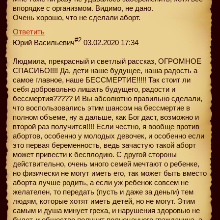
впорядке с организмом. Видимо, не дано.
Очень хорошо, что не сделали аборт.
Ответить
#2
Юрий Васильевич
03.02.2020 17:34
Людмила, прекрасный и светлый рассказ, ОГРОМНОЕ
СПАСИБО!!!! Да, дети наше будущее, наша радость а
самое главное, наше БЕССМЕРТИЕ!!!!! Так стоит ли
себя добровольно лишать будущего, радости и
бессмертия????? И Вы абсолютно правильно сделали,
что воспользовались этим шансом на бессмертие в
полном объеме, ну а дальше, как Бог даст, возможно и
второй раз получится!!!! Если честно, я вообще против
абортов, особенно у молодых девочек, и особенно если
это первая беременность, ведь зачастую такой аборт
может привести к бесплодию. С другой стороны
действительно, очень много семей мечтают о ребенке,
но физически не могут иметь его, так может быть вместо
аборта лучше родить, а если уж ребенок совсем не
желателен, то передать (пусть и даже за деньги) тем
людям, которые хотят иметь детей, но не могут. Этим
самым и душа минует греха, и нарушения здоровью не
будет, и общество получит полноценного гражданина, а