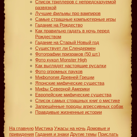
Список триллеров с непредсказуемой
развязкой
Лучшие фильмы про вампиров
Самые страшные компьютерные игры
Гадание на Рождество
Как правильно гадать в ночь перед
Рождеством
Гадание на Старый Новый год
Существует ли Слендермен
Фотографии призраков (50 шт.)
Фото кукол Monster High
Как выглядят настоящие русалки
Фото огромных пауков
Мифология Древней Греции
Японские мифические существа
Мифы Северной Америки
Европейские мифические существа
Список самых страшных книг о мистике
Запрещённые породы агрессивных собак
Правдивые жизненные истории
На главную
Мистика
Ужасы на ночь
Домовые и
привидения
Гадания и знаки
Другие темы
Прислать