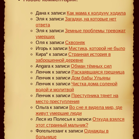
Дана
к записи
Как мама к колдуну ходила
Эля
к записи
Загадки, на которые нет
ответа
Эля
к записи
Земные проблемы тревожат
умерших
Оля
к записи
Сквозняк
Игорь
к записи
Мистика, которой не было
Кира*
к записи
Странная история в
заброшенной деревне
Angara
к записи
Обман тёмных сил
Ленчик
к записи
Раскаявшаяся грешница
Ленчик
к записи
Дом бабы Ульяны
Ленчик
к записи
Чистка дома соленой
водой и молитвой
Ленчик
к записи
Преступника тянет на
место преступления
Ольга
к записи
Во сне я видела мир, где
живут умершие люди
Леся из Полесья
к записи
Откуда взялся
этот странный мальчик?
Фогельгезанг
к записи
Однажды в
больнице