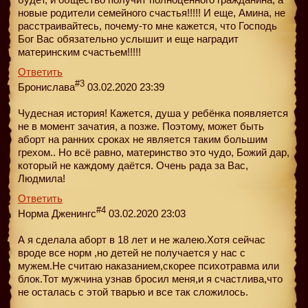
новые родители семейного счастья!!!!! И еще, Амина, не
расстраивайтесь, почему-то мне кажется, что Господь
Бог Вас обязательно услышит и еще наградит
материнским счастьем!!!!!
Ответить
#3
Бронислава
03.02.2020 23:39
Чудесная история! Кажется, душа у ребёнка появляется
не в момент зачатия, а позже. Поэтому, может быть
аборт на ранних сроках не является таким большим
грехом.. Но всё равно, материнство это чудо, Божий дар,
который не каждому даётся. Очень рада за Вас,
Людмила!
Ответить
#4
Норма Дженингс
03.02.2020 23:03
А я сделала аборт в 18 лет и не жалею.Хотя сейчас
вроде все норм ,но детей не получается у нас с
мужем.Не считаю наказанием,скорее психотравма или
блок.Тот мужчина узнав бросил меня,и я счастлива,что
не осталась с этой тварью и все так сложилось.