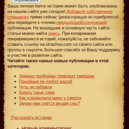
Опубликовать
Ваша личная horror-история может быть опубликована
на нашем сайте уже сегодня!
Добавьте собственную
страшилку
прямо сейчас (
регистрация не требуется
)
или перейдите к чтению
предыдущей
/следующей
публикации. Не вошедшие в основную часть сайта
статьи можно найти
здесь
. При копировании
понравившихся историй, пожалуйста, не забывайте
ставить ссылку на strashno.com со своего сайта или
группы в соцсети. Большое спасибо за Вашу поддержку
и участие в развитии сайта.
Читайте также самые новые публикации в этой
категории:
Земные проблемы тревожат умерших
Покойные не любят жалоб
Чуть не забрали
Боюсь таких снов
Как я вымолила маму у смерти
Зачем нам снятся вещие сны?
Рассказать историю
Новые комментарии: