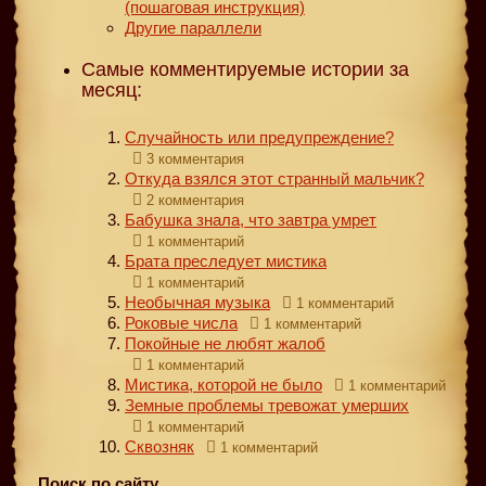
(пошаговая инструкция)
Другие параллели
Самые комментируемые истории за
месяц:
Случайность или предупреждение?
3 комментария
Откуда взялся этот странный мальчик?
2 комментария
Бабушка знала, что завтра умрет
1 комментарий
Брата преследует мистика
1 комментарий
Необычная музыка
1 комментарий
Роковые числа
1 комментарий
Покойные не любят жалоб
1 комментарий
Мистика, которой не было
1 комментарий
Земные проблемы тревожат умерших
1 комментарий
Сквозняк
1 комментарий
Поиск по сайту