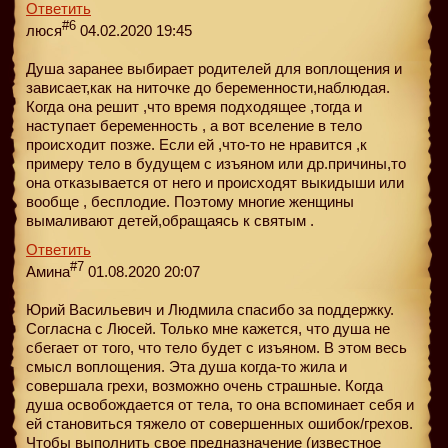
Ответить
#6
люся
04.02.2020 19:45
Душа заранее выбирает родителей для воплощения и
зависает,как на ниточке до беременности,наблюдая.
Когда она решит ,что время подходящее ,тогда и
наступает беременность , а вот вселение в тело
происходит позже. Если ей ,что-то не нравится ,к
примеру тело в будущем с изъяном или др.причины,то
она отказывается от него и происходят выкидыши или
вообще , бесплодие. Поэтому многие женщины
вымаливают детей,обращаясь к святым .
Ответить
#7
Амина
01.08.2020 20:07
Юрий Васильевич и Людмила спасибо за поддержку.
Согласна с Люсей. Только мне кажется, что душа не
сбегает от того, что тело будет с изъяном. В этом весь
смысл воплощения. Эта душа когда-то жила и
совершала грехи, возможно очень страшные. Когда
душа освобождается от тела, то она вспоминает себя и
ей становиться тяжело от совершенных ошибок/грехов.
Чтобы выполнить свое предназначение (известное