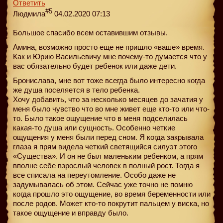
Ответить
#5
Людмила
04.02.2020 07:13
Большое спасибо всем оставившим отзывы.
Амина, возможно просто еще не пришло «ваше» время.
Как и Юрию Васильевичу мне почему-то думается что у
вас обязательно будет ребенок или даже дети.
Бронислава, мне вот тоже всегда было интересно когда
же душа поселяется в тело ребенка.
Хочу добавить, что за несколько месяцев до зачатия у
меня было чувство что во мне живет еще кто-то или что-
то. Было такое ощущение что в меня подселилась
какая-то душа или сущность. Особенно четкие
ощущения у меня были перед сном. Я когда закрывала
глаза я прям видела четкий светящийся силуэт этого
«Существа». И он не был маленьким ребенком, а прям
вполне себе взрослый человек в полный рост. Тогда я
все списала на переутомление. Особо даже не
задумывалась об этом. Сейчас уже точно не помню
когда прошло это ощущение, во время беременности или
после родов. Может кто-то покрутит пальцем у виска, но
такое ощущение и вправду было.