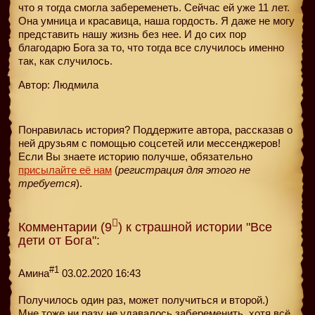
что я тогда смогла забеременеть. Сейчас ей уже 11 лет.
Она умница и красавица, наша гордость. Я даже не могу
представить нашу жизнь без нее. И до сих пор
благодарю Бога за то, что тогда все случилось именно
так, как случилось.
Автор: Людмила
Понравилась история? Поддержите автора, рассказав о
ней друзьям с помощью соцсетей или мессенджеров!
Если Вы знаете историю получше, обязательно
присылайте её нам
(
регистрация для этого не
требуется
).
Комментарии (9
) к страшной истории "Все
дети от Бога":
#1
Амина
03.02.2020 16:43
Получилось один раз, может получиться и второй.)
Мне тоже ни разу не удавалось забеременить, хотя всё