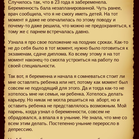
Случилось так, что в 23 года я забеременела.
Беременность бала незапланированной. Чуть ранее,
врач сообщила, что я не смогу иметь детей. На тот
момент я даже не опечалилась по этому поводу и
почему-то даже решила, что можно не предохраняться, к
тому же с парнем встречалась давно.
Узнала я про свое положение на поздних сроках. Как-то
не до себя было в тот момент, нужно было готовиться к
экзаменам, сдаче диплома. Ко всему этому я на тот
момент наконец-то смогла устроиться на работу по
своей специальности.
Так вот, я беременна и начала я сомневаться стоит ли
мне оставлять ребенка или нет, потому как момент был
совсем не подходящий для этого. Да и тогда как-то не
хотелось мне ни семьи, ни ребенка. Хотелось делать
карьеру. Но никак не могла решиться на
аборт, но и
оставить ребенка не представлялось возможным. Мой
парень, когда узнал о беременности, совсем не
обрадовался, а впала я в уныние. Не знала, что мне со
всем этим делать. Постепенно уныние переросло в
депрессию.