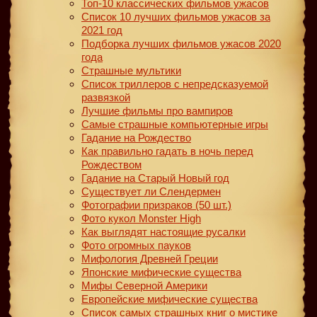
Топ-10 классических фильмов ужасов
Список 10 лучших фильмов ужасов за
2021 год
Подборка лучших фильмов ужасов 2020
года
Страшные мультики
Список триллеров с непредсказуемой
развязкой
Лучшие фильмы про вампиров
Самые страшные компьютерные игры
Гадание на Рождество
Как правильно гадать в ночь перед
Рождеством
Гадание на Старый Новый год
Существует ли Слендермен
Фотографии призраков (50 шт.)
Фото кукол Monster High
Как выглядят настоящие русалки
Фото огромных пауков
Мифология Древней Греции
Японские мифические существа
Мифы Северной Америки
Европейские мифические существа
Список самых страшных книг о мистике