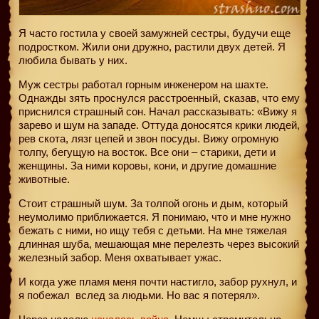
Я часто гостила у своей замужней сестры, будучи еще
подростком. Жили они дружно, растили двух детей. Я
любила бывать у них.
Муж сестры работал горным инженером на шахте.
Однажды зять проснулся расстроенный, сказав, что ему
приснился страшный сон. Начал рассказывать: «Вижу я
зарево и шум на западе. Оттуда доносятся крики людей,
рев скота, лязг цепей и звон посуды. Вижу огромную
толпу, бегущую на восток. Все они – старики, дети и
женщины. За ними коровы, кони, и другие домашние
животные.
Стоит страшный шум. За толпой огонь и дым, который
неумолимо приближается. Я понимаю, что и мне нужно
бежать с ними, но ищу тебя с детьми. На мне тяжелая
длинная шуба, мешающая мне перелезть через высокий
железный забор. Меня охватывает ужас.
И когда уже пламя меня почти настигло, забор рухнул, и
я побежал
вслед за людьми. Но вас я потерял».