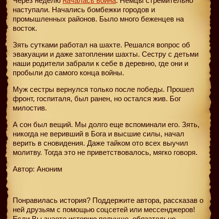
Через неделю
началась война
. Немцы стремительно
наступали. Начались бомбежки городов и
промышленных районов. Было много беженцев на
восток.
Зять сутками работал на шахте. Решался вопрос об
эвакуации и даже затоплении шахты. Сестру с детьми
наши родители забрали к себе в деревню, где они и
пробыли до самого конца войны.
Муж сестры вернулся только после победы. Прошел
фронт, госпиталя, был ранен, но остался жив. Бог
милостив.
А сон был вещий. Мы долго еще вспоминали его. Зять,
никогда не веривший в Бога и высшие силы, начал
верить в сновидения. Даже тайком ото всех выучил
молитву. Тогда это не приветствовалось, мягко говоря.
Автор: Аноним
Понравилась история? Поддержите автора, рассказав о
ней друзьям с помощью соцсетей или мессенджеров!
Если Вы знаете историю получше, обязательно