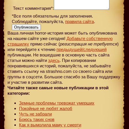
Текст комментария*:
*Все поля обязательны для заполнения.
Соблюдайте, пожалуйста,
правила сайта
.
Опубликовать
Ваша личная horror-история может быть опубликована
на нашем сайте уже сегодня!
Добавьте собственную
страшилку
прямо сейчас (
регистрация не требуется
)
или перейдите к чтению
предыдущей
/следующей
публикации. Не вошедшие в основную часть сайта
статьи можно найти
здесь
. При копировании
понравившихся историй, пожалуйста, не забывайте
ставить ссылку на strashno.com со своего сайта или
группы в соцсети. Большое спасибо за Вашу поддержку
и участие в развитии сайта.
Читайте также самые новые публикации в этой
категории:
Земные проблемы тревожат умерших
Покойные не любят жалоб
Чуть не забрали
Боюсь таких снов
Как я вымолила маму у смерти