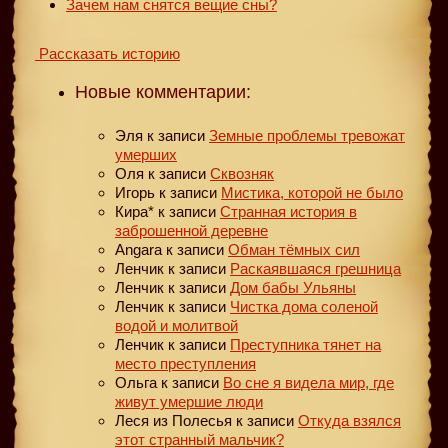
Зачем нам снятся вещие сны?
Рассказать историю
Новые комментарии:
Эля
к записи
Земные проблемы тревожат
умерших
Оля
к записи
Сквозняк
Игорь
к записи
Мистика, которой не было
Кира*
к записи
Странная история в
заброшенной деревне
Angara
к записи
Обман тёмных сил
Ленчик
к записи
Раскаявшаяся грешница
Ленчик
к записи
Дом бабы Ульяны
Ленчик
к записи
Чистка дома соленой
водой и молитвой
Ленчик
к записи
Преступника тянет на
место преступления
Ольга
к записи
Во сне я видела мир, где
живут умершие люди
Леся из Полесья
к записи
Откуда взялся
этот странный мальчик?