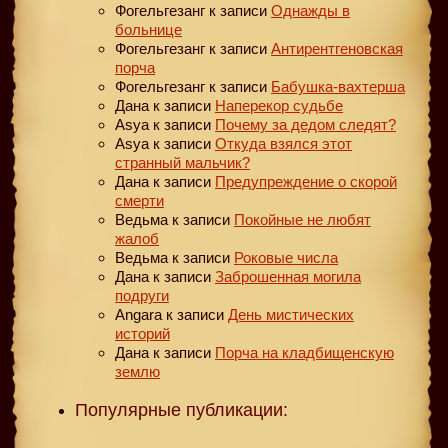
Фогельгезанг
к записи
Однажды в
больнице
Фогельгезанг
к записи
Антирентгеновская
порча
Фогельгезанг
к записи
Бабушка-вахтерша
Дана
к записи
Наперекор судьбе
Asya
к записи
Почему за дедом следят?
Asya
к записи
Откуда взялся этот
странный мальчик?
Дана
к записи
Предупреждение о скорой
смерти
Ведьма
к записи
Покойные не любят
жалоб
Ведьма
к записи
Роковые числа
Дана
к записи
Заброшенная могила
подруги
Angara
к записи
День мистических
историй
Дана
к записи
Порча на кладбищенскую
землю
Популярные публикации: