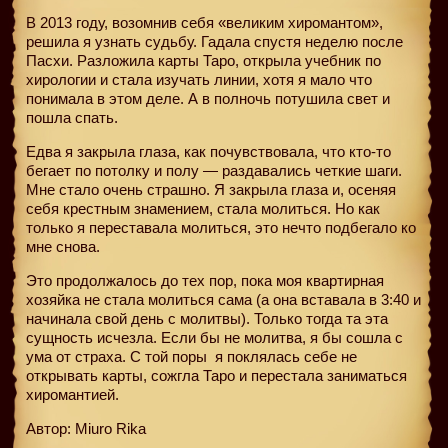
В 2013 году, возомнив себя «великим хиромантом»,
решила я узнать судьбу. Гадала спустя неделю после
Пасхи. Разложила карты Таро, открыла учебник по
хирологии и стала изучать линии, хотя я мало что
понимала в этом деле. А в полночь потушила свет и
пошла спать.
Едва я закрыла глаза, как почувствовала, что кто-то
бегает по потолку и полу — раздавались четкие шаги.
Мне стало очень страшно. Я закрыла глаза и, осеняя
себя крестным знамением, стала молиться. Но как
только я переставала молиться, это нечто подбегало ко
мне снова.
Это продолжалось до тех пор, пока моя квартирная
хозяйка не стала молиться сама (а она вставала в 3:40 и
начинала свой день с молитвы). Только тогда та эта
сущность исчезла. Если бы не молитва, я бы сошла с
ума от страха. С той поры
я поклялась себе не
открывать карты, сожгла Таро и перестала заниматься
хиромантией.
Автор: Miuro Rika