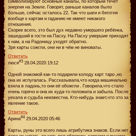
символизируют основные каналы, по которым течёт
энергия на Земле. Говорят, раньше каналов было
больше, сейчас осталось 22. Так что шаги и беготня
вообще к картам и гаданию не имеют никакого
отношения.
Скорее всего, это был дух недавно умершего ребёнка,
зашедший в гости на Пасху. На Пасху умершие приходят
к нам, а на Радоницу уходят обратно.
Зря карты сожгли, они ни в чём не виноваты.
Ответить
#3
люся
28.04.2020 19:12
Одной знакомой как-то подарили колоду карт таро ,но
она их испугалась. Рассказывала,что когда машинально
взяла в ладонь,то они её обожгли . Говорила,что стало
очень горячо и она их куда-то положила и забыла. После
уехала и судьба неизвестна. Кто-нибудь знает,что это за
явление такое.
Ответить
#4
Арина
29.04.2020 05:46
Карты, руны это всего лишь атрибутика знаков. Если нет
дара их читать, то хоть вся обложись картами и рунами,