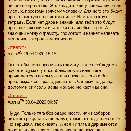
ничего не прочтешь. Это как дать книгу написанную для
слепых, простому зрячему человеку. Для него это будут
просто выступы на чистом листе. Или как нотную
тетрадь. Если нет дара и знаний, для тебя это будут
простые закорючки и галочки на линейке строк. А
знающий нотную грамоту, посмотрит и начнет напевать
мелодию, которая там записана.
Ответить
#5
люся
29.04.2020 15:15
Так ,чтобы ноты прочитать грамоту ,тоже необходимо
изучать. Думаю у способныхинтуитивная тяга
проявляется,а потом уже они вникают легко и без
проблем,как сны разгадываются . Одному не дано,а
другому и символы ясны и значение картины сна.
Ответить
#6
Арина
30.04.2020 06:57
Ну да. Только тяга без одаренности, или наоборот,
никакого результата не дадут, кроме посредственности.
По вершкам, так сказать. А если и тяга и дар имеются
дополняя друг друга , тогда ничего не помешает