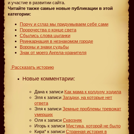
и участие в развитии сайта.
Читайте также самые новые публикации в этой
категории:
Порчу и сглаз мы придумываем себе сами
Пророчества о конце света
Сбылись слова цыганки
Реинкарнация в незнакомом городе
Вороны и знаки судьбы
Знак от моего Ангела-хранителя
Рассказать историю
Новые комментарии:
Дана
к записи
Как мама к колдуну ходила
Эля
к записи
Загадки, на которые нет
ответа
Эля
к записи
Земные проблемы тревожат
умерших
Оля
к записи
Сквозняк
Игорь
к записи
Мистика, которой не было
Кира*
к записи
Странная история в