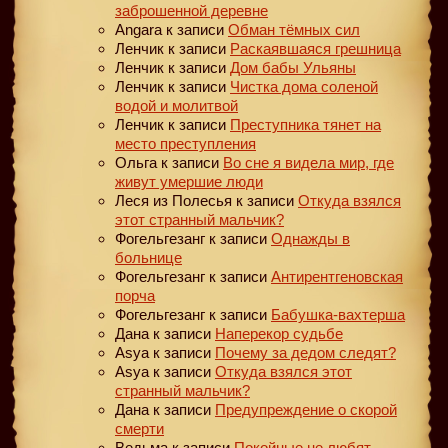
заброшенной деревне
Angara
к записи
Обман тёмных сил
Ленчик
к записи
Раскаявшаяся грешница
Ленчик
к записи
Дом бабы Ульяны
Ленчик
к записи
Чистка дома соленой
водой и молитвой
Ленчик
к записи
Преступника тянет на
место преступления
Ольга
к записи
Во сне я видела мир, где
живут умершие люди
Леся из Полесья
к записи
Откуда взялся
этот странный мальчик?
Фогельгезанг
к записи
Однажды в
больнице
Фогельгезанг
к записи
Антирентгеновская
порча
Фогельгезанг
к записи
Бабушка-вахтерша
Дана
к записи
Наперекор судьбе
Asya
к записи
Почему за дедом следят?
Asya
к записи
Откуда взялся этот
странный мальчик?
Дана
к записи
Предупреждение о скорой
смерти
Ведьма
к записи
Покойные не любят