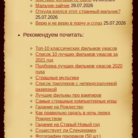
Мальчик-зайчик
28.07.2026
Откуда взялся этот странный мальчик?
25.07.2026
Верю и не верю в порчу и сглаз
25.07.2026
Рекомендуем почитать:
Топ-10 классических фильмов ужасов
Список 10 лучших фильмов ужасов за
2021 год
Подборка лучших фильмов ужасов 2020
года
Страшные мультики
Список триллеров с непредсказуемой
развязкой
Лучшие фильмы про вампиров
Самые страшные компьютерные игры
Гадание на Рождество
Как правильно гадать в ночь перед
Рождеством
Гадание на Старый Новый год
Существует ли Слендермен
Фотографии призраков (50 шт.)