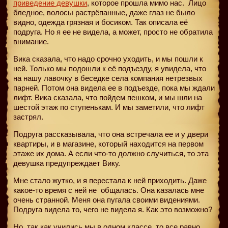
приведение девушки
, которое прошла мимо нас.
Лицо
бледное, волосы растрёпанные, даже глаз не было
видно, одежда грязная и босиком. Так описала её
подруга. Но я ее не видела, а может, просто не обратила
внимание.
Вика сказала, что надо срочно уходить, и мы пошли к
ней. Только мы подошли к её подъезду, я увидела, что
на нашу лавочку в беседке села компания нетрезвых
парней. Потом она видела ее в подъезде, пока мы ждали
лифт. Вика сказала, что пойдем пешком, и мы шли на
шестой этаж по ступенькам. И мы заметили, что лифт
застрял.
Подруга рассказывала, что она встречала ее и у двери
квартиры, и в магазине, который находится на первом
этаже их дома. А если что-то должно случиться, то эта
девушка предупреждает Вику.
Мне стало жутко, и я перестала к ней приходить. Даже
какое-то время с ней не
общалась. Она казалась мне
очень странной. Меня она пугала своими видениями.
Подруга видела то, чего не видела я. Как это возможно?
Но, так как учились мы в одном классе, то все равно