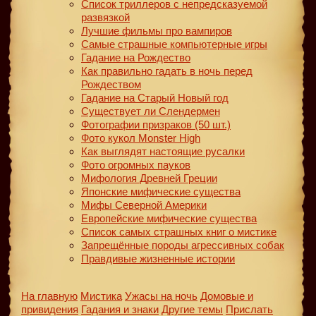
Список триллеров с непредсказуемой
развязкой
Лучшие фильмы про вампиров
Самые страшные компьютерные игры
Гадание на Рождество
Как правильно гадать в ночь перед
Рождеством
Гадание на Старый Новый год
Существует ли Слендермен
Фотографии призраков (50 шт.)
Фото кукол Monster High
Как выглядят настоящие русалки
Фото огромных пауков
Мифология Древней Греции
Японские мифические существа
Мифы Северной Америки
Европейские мифические существа
Список самых страшных книг о мистике
Запрещённые породы агрессивных собак
Правдивые жизненные истории
На главную
Мистика
Ужасы на ночь
Домовые и
привидения
Гадания и знаки
Другие темы
Прислать