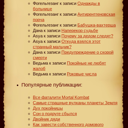
Фогельгезанг
к записи
Однажды в
больнице
Фогельгезанг
к записи
Антирентгеновская
порча
Фогельгезанг
к записи
Бабушка-вахтерша
Дана
к записи
Наперекор судьбе
Asya
к записи
Почему за дедом следят?
Asya
к записи
Откуда взялся этот
странный мальчик?
Дана
к записи
Предупреждение о скорой
смерти
Ведьма
к записи
Покойные не любят
жалоб
Ведьма
к записи
Роковые числа
Популярные публикации:
Все фаталити Mortal Kombat
Самые страшные вулканы планеты Земля
Дух покойницы
Сон о подруге сбылся
Двойник дяди
Как завести собственного домового