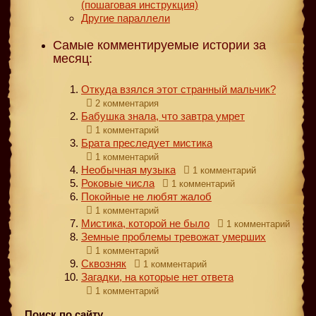
(пошаговая инструкция)
Другие параллели
Самые комментируемые истории за
месяц:
Откуда взялся этот странный мальчик?
2 комментария
Бабушка знала, что завтра умрет
1 комментарий
Брата преследует мистика
1 комментарий
Необычная музыка
1 комментарий
Роковые числа
1 комментарий
Покойные не любят жалоб
1 комментарий
Мистика, которой не было
1 комментарий
Земные проблемы тревожат умерших
1 комментарий
Сквозняк
1 комментарий
Загадки, на которые нет ответа
1 комментарий
Поиск по сайту