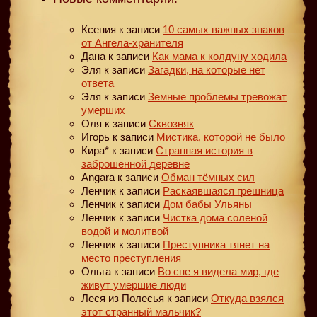
Ксения
к записи
10 самых важных знаков
от Ангела-хранителя
Дана
к записи
Как мама к колдуну ходила
Эля
к записи
Загадки, на которые нет
ответа
Эля
к записи
Земные проблемы тревожат
умерших
Оля
к записи
Сквозняк
Игорь
к записи
Мистика, которой не было
Кира*
к записи
Странная история в
заброшенной деревне
Angara
к записи
Обман тёмных сил
Ленчик
к записи
Раскаявшаяся грешница
Ленчик
к записи
Дом бабы Ульяны
Ленчик
к записи
Чистка дома соленой
водой и молитвой
Ленчик
к записи
Преступника тянет на
место преступления
Ольга
к записи
Во сне я видела мир, где
живут умершие люди
Леся из Полесья
к записи
Откуда взялся
этот странный мальчик?