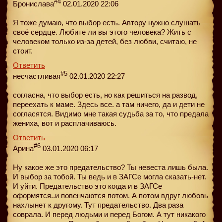
#4
Бронислава
02.01.2020 22:06
Я тоже думаю, что выбор есть. Автору нужно слушать
своё сердце. Любите ли вы этого человека? Жить с
человеком только из-за детей, без любви, считаю, не
стоит.
Ответить
#5
несчастливая
02.01.2020 22:27
согласна, что выбор есть, но как решиться на развод,
переехать к маме. Здесь все. а там ничего, да и дети не
согласятся. Видимо мне такая судьба за то, что предала
жениха, вот и расплачиваюсь.
Ответить
#6
Арина
03.01.2020 06:17
Ну какое же это предательство? Ты невеста лишь была.
И выбор за тобой. Ты ведь и в ЗАГСе могла сказать-нет.
И уйти. Предательство это когда и в ЗАГСе
оформятся..и повенчаются потом. А потом вдруг любовь
нахлынет к другому. Тут предательство. Два раза
соврала. И перед людьми и перед Богом. А тут никакого