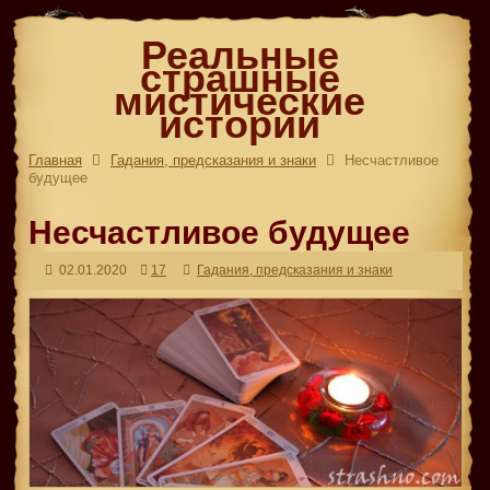
Реальные
страшные
мистические
истории
Главная
Гадания, предсказания и знаки
Несчастливое
будущее
Несчастливое будущее
02.01.2020
17
Гадания, предсказания и знаки