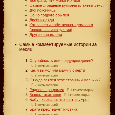
Все фаталити Mortal Kombat
Самые страшные вулканы планеты Земля
Дух покойницы
Сон о подруге сбылся
Двойник дяди
Как завести собственного домового
(пошаговая инструкция)
Другие параллели
Самые комментируемые истории за
месяц:
Случайность или предупреждение?
3 комментария
Как я вымолила маму у смерти
2 комментария
Откуда взялся этот странный мальчик?
2 комментария
Родовая программа
1 комментарий
Боюсь таких снов
1 комментарий
Бабушка знала, что завтра умрет
1 комментарий
Брата преследует мистика
1 комментарий