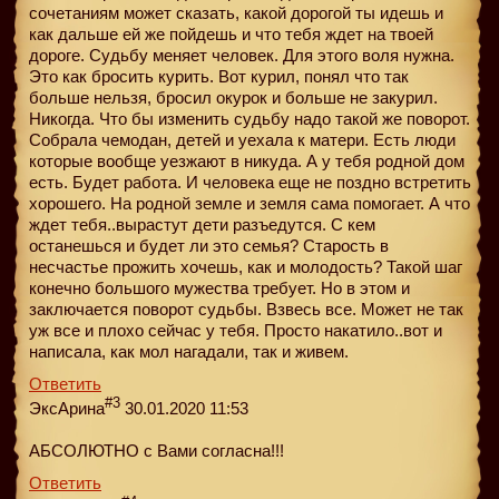
сочетаниям может сказать, какой дорогой ты идешь и
как дальше ей же пойдешь и что тебя ждет на твоей
дороге. Судьбу меняет человек. Для этого воля нужна.
Это как бросить курить. Вот курил, понял что так
больше нельзя, бросил окурок и больше не закурил.
Никогда. Что бы изменить судьбу надо такой же поворот.
Собрала чемодан, детей и уехала к матери. Есть люди
которые вообще уезжают в никуда. А у тебя родной дом
есть. Будет работа. И человека еще не поздно встретить
хорошего. На родной земле и земля сама помогает. А что
ждет тебя..вырастут дети разъедутся. С кем
останешься и будет ли это семья? Старость в
несчастье прожить хочешь, как и молодость? Такой шаг
конечно большого мужества требует. Но в этом и
заключается поворот судьбы. Взвесь все. Может не так
уж все и плохо сейчас у тебя. Просто накатило..вот и
написала, как мол нагадали, так и живем.
Ответить
#3
ЭксАрина
30.01.2020 11:53
АБСОЛЮТНО с Вами согласна!!!
Ответить