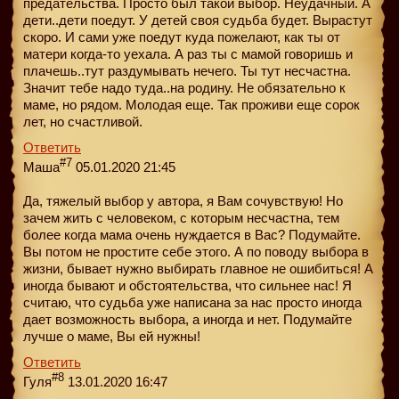
предательства. Просто был такой выбор. Неудачный. А
дети..дети поедут. У детей своя судьба будет. Вырастут
скоро. И сами уже поедут куда пожелают, как ты от
матери когда-то уехала. А раз ты с мамой говоришь и
плачешь..тут раздумывать нечего. Ты тут несчастна.
Значит тебе надо туда..на родину. Не обязательно к
маме, но рядом. Молодая еще. Так проживи еще сорок
лет, но счастливой.
Ответить
#7
Маша
05.01.2020 21:45
Да, тяжелый выбор у автора, я Вам сочувствую! Но
зачем жить с человеком, с которым несчастна, тем
более когда мама очень нуждается в Вас? Подумайте.
Вы потом не простите себе этого. А по поводу выбора в
жизни, бывает нужно выбирать главное не ошибиться! А
иногда бывают и обстоятельства, что сильнее нас! Я
считаю, что судьба уже написана за нас просто иногда
дает возможность выбора, а иногда и нет. Подумайте
лучше о маме, Вы ей нужны!
Ответить
#8
Гуля
13.01.2020 16:47