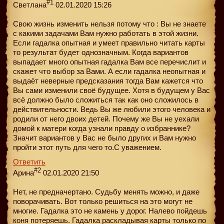
#1
Светлана
02.01.2020 15:26
Свою жизнь изменить нельзя потому что : Вы не знаете
с какими задачами Вам нужно работать в этой жизни.
Если гадалка опытная и умеет правильно читать карты
то результат будет однозначным. Когда вариантов
выпадает много опытная гадалка Вам все перечислит и
скажет что выбор за Вами. А если гадалка неопытная и
выдаёт неверные предсказания тогда Вам кажется что
Вы сами изменили своё будущее. Хотя в будущем у Вас
всё должно было сложиться так как оно сложилось в
действительности. Ведь Вы же любили этого человека и
родили от него двоих детей. Почему же Вы не уехали
домой к матери когда узнали правду о избраннике?
Значит вариантов у Вас не было других и Вам нужно
пройти этот путь для чего то.С уважением.
Ответить
#2
Арина
02.01.2020 21:50
Нет, не предначертано. Судьбу менять можно, и даже
поворачивать. Вот только решиться на это могут не
многие. Гадалка это не камень у дорог. Налево пойдешь
коня потеряешь. Гадалка раскладывая карты только по