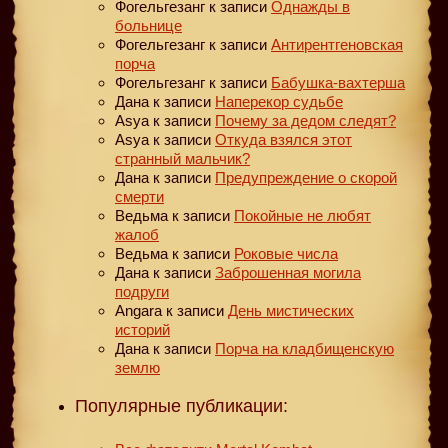
Фогельгезанг
к записи
Однажды в
больнице
Фогельгезанг
к записи
Антирентгеновская
порча
Фогельгезанг
к записи
Бабушка-вахтерша
Дана
к записи
Наперекор судьбе
Asya
к записи
Почему за дедом следят?
Asya
к записи
Откуда взялся этот
странный мальчик?
Дана
к записи
Предупреждение о скорой
смерти
Ведьма
к записи
Покойные не любят
жалоб
Ведьма
к записи
Роковые числа
Дана
к записи
Заброшенная могила
подруги
Angara
к записи
День мистических
историй
Дана
к записи
Порча на кладбищенскую
землю
Популярные публикации: