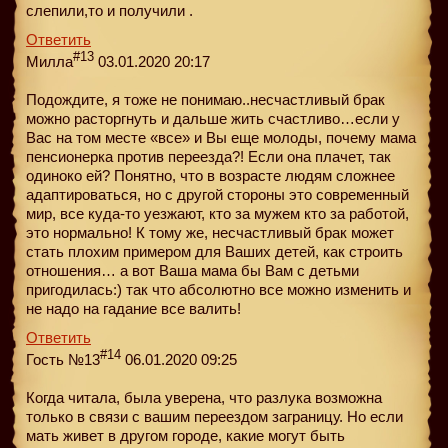
слепили,то и получили .
Ответить
#13
Милла
03.01.2020 20:17
Подождите, я тоже не понимаю..несчастливый брак
можно расторгнуть и дальше жить счастливо…если у
Вас на том месте «все» и Вы еще молоды, почему мама
пенсионерка против переезда?! Если она плачет, так
одиноко ей? Понятно, что в возрасте людям сложнее
адаптироваться, но с другой стороны это современный
мир, все куда-то уезжают, кто за мужем кто за работой,
это нормально! К тому же, несчастливый брак может
стать плохим примером для Ваших детей, как строить
отношения… а вот Ваша мама бы Вам с детьми
пригодилась:) так что абсолютно все можно изменить и
не надо на гадание все валить!
Ответить
#14
Гость №13
06.01.2020 09:25
Когда читала, была уверена, что разлука возможна
только в связи с вашим переездом заграницу. Но если
мать живет в другом городе, какие могут быть