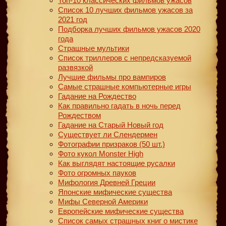
Топ-10 классических фильмов ужасов
Список 10 лучших фильмов ужасов за
2021 год
Подборка лучших фильмов ужасов 2020
года
Страшные мультики
Список триллеров с непредсказуемой
развязкой
Лучшие фильмы про вампиров
Самые страшные компьютерные игры
Гадание на Рождество
Как правильно гадать в ночь перед
Рождеством
Гадание на Старый Новый год
Существует ли Слендермен
Фотографии призраков (50 шт.)
Фото кукол Monster High
Как выглядят настоящие русалки
Фото огромных пауков
Мифология Древней Греции
Японские мифические существа
Мифы Северной Америки
Европейские мифические существа
Список самых страшных книг о мистике