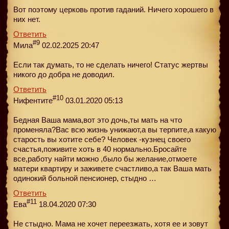
Вот поэтому церковь против гаданий. Ничего хорошего в
них нет.
Ответить
#9
Мила
02.02.2025 20:47
Если так думать, то не сделать ничего! Статус жертвы
никого до добра не доводил.
Ответить
#10
Нифентите
03.01.2020 05:13
Бедная Ваша мама,вот это дочь,ты мать на что
променяла?Вас всю жизнь унижают,а вы терпите,а какую
старость вы хотите себе? Человек -кузнец своего
счастья,поживите хоть в 40 нормально.Бросайте
все,работу найти можно ,было бы желание,отмоете
матери квартиру и заживете счастливо,а так Ваша мать
одинокий больной пенсионер, стыдно …
Ответить
#11
Ева
18.04.2020 07:30
Не стыдно. Мама не хочет переезжать, хотя ее и зовут