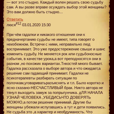
— вот это стыдно. Каждый волен решать свою судьбу
сам. А вы разве вправе осуждать выбор этой женщины?
Это вам должно быть стыдно…
Ответить
#12
люся
03.01.2020 15:30
При чём гадалки и никакого отношения они к
предначертанию судьбы не имеют, типа говорят о
неизбежном. Встречи с ними, неправильно люд
воспринимает. Это уже предостережение свыше и шанс
изменить судьбу. Не меняется рок или судьбоносные
события, в качестве урока,а вот преподносятся они в
разном ,но похожих вариантах.Тнкостей много бывает.
Гадалка рассказала о выборе автора и что ожидает,а
решение сам гадающий принимает. Гадалки не
психотерапевты разбирать ситуации по
полочкам,уговариватьразъяснять и т.п. Было коротко и
ясно сказано-НЕСЧАСТЛИВЫЙ брак. Никто автора не
тянул выходить замуж за попрыгунчика. дЛЯ НАЧАЛА
УЗНАЙ ЧЕЛОВЕКА ,УБЕДИСЬЧТО ДОВЕРЯТЬ
МОЖНО,а потом решение принимай. Другие бы
женщины убежали испугавшись а тут и дети появились.
Не судьба это ,а характер и необдуманость. Что