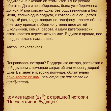
родители не сказали об этом, чтобы я не уехала
обратно. Да я и не собиралась, была уже беременна
дочкой. Мама совсем одна, без родственников и без
меня,
только одна подруга, с которой она общается.
Каждый раз, когда говорим по телефону, плачем обе, но
я не могу приехать обратно, у меня двое детей
школьников, семья, работа, а мама категорически
отказывается переезжать ко мне. Видимо и правда, все
предначертано нам свыше.
Автор: несчастливая
Понравилась история? Поддержите автора, рассказав о
ней друзьям с помощью соцсетей или мессенджеров!
Если Вы знаете историю получше, обязательно
присылайте её нам
(
регистрация для этого не
требуется
).
Комментарии (17
) к страшной истории
"Несчастливое будущее":