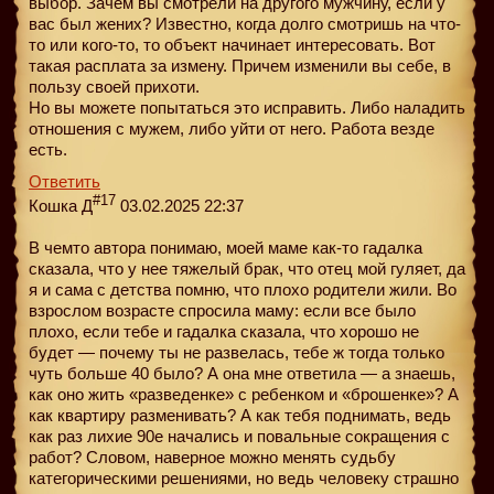
выбор. Зачем вы смотрели на другого мужчину, если у
вас был жених? Известно, когда долго смотришь на что-
то или кого-то, то объект начинает интересовать. Вот
такая расплата за измену. Причем изменили вы себе, в
пользу своей прихоти.
Но вы можете попытаться это исправить. Либо наладить
отношения с мужем, либо уйти от него. Работа везде
есть.
Ответить
#17
Кошка Д
03.02.2025 22:37
В чемто автора понимаю, моей маме как-то гадалка
сказала, что у нее тяжелый брак, что отец мой гуляет, да
я и сама с детства помню, что плохо родители жили. Во
взрослом возрасте спросила маму: если все было
плохо, если тебе и гадалка сказала, что хорошо не
будет — почему ты не развелась, тебе ж тогда только
чуть больше 40 было? А она мне ответила — а знаешь,
как оно жить «разведенке» с ребенком и «брошенке»? А
как квартиру разменивать? А как тебя поднимать, ведь
как раз лихие 90е начались и повальные сокращения с
работ? Словом, наверное можно менять судьбу
категорическими решениями, но ведь человеку страшно