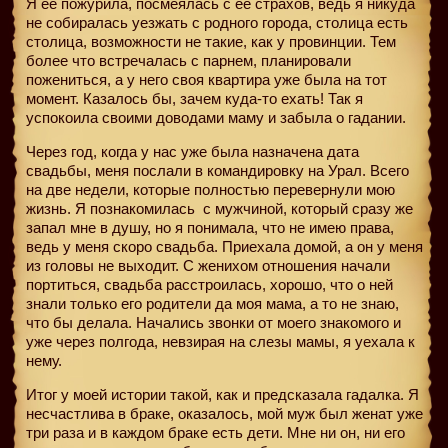
Я ее пожурила, посмеялась с ее страхов, ведь я никуда
не собиралась уезжать с родного города, столица есть
столица, возможности не такие, как у провинции. Тем
более что встречалась с парнем, планировали
пожениться, а у него своя квартира уже была на тот
момент. Казалось бы, зачем куда-то ехать! Так я
успокоила своими доводами маму и забыла о гадании.
Через год, когда у нас уже была назначена дата
свадьбы, меня послали в командировку на Урал. Всего
на две недели, которые полностью перевернули мою
жизнь. Я познакомилась
с мужчиной, который сразу же
запал мне в душу, но я понимала, что не имею права,
ведь у меня скоро свадьба. Приехала домой, а он у меня
из головы не выходит. С женихом отношения начали
портиться, свадьба расстроилась, хорошо, что о ней
знали только его родители да моя мама, а то не знаю,
что бы делала. Начались звонки от моего знакомого и
уже через полгода, невзирая на слезы мамы, я уехала к
нему.
Итог у моей истории такой, как и предсказала гадалка. Я
несчастлива в браке, оказалось, мой муж был женат уже
три раза и в каждом браке есть дети. Мне ни он, ни его