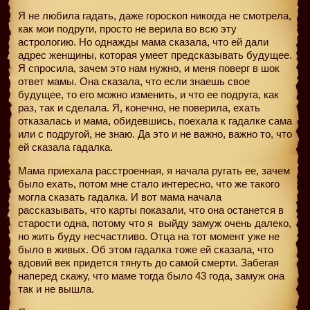
Я не любила гадать, даже гороскоп никогда не смотрела,
как мои подруги, просто не верила во всю эту
астрологию. Но однажды мама сказала, что ей дали
адрес женщины, которая умеет предсказывать будущее.
Я спросила, зачем это нам нужно, и меня поверг в шок
ответ мамы. Она сказала, что если знаешь свое
будущее, то его можно изменить, и что ее подруга, как
раз, так и сделала. Я, конечно, не поверила, ехать
отказалась и мама, обидевшись, поехала к гадалке сама
или с подругой, не знаю. Да это и не важно, важно то, что
ей сказала гадалка.
Мама приехала расстроенная, я начала ругать ее, зачем
было ехать, потом мне стало интересно, что же такого
могла сказать гадалка. И вот мама начала
рассказывать, что карты показали, что она останется в
старости одна, потому что я
выйду замуж очень далеко,
но жить буду несчастливо. Отца на тот момент уже не
было в живых. Об этом гадалка тоже ей сказала, что
вдовий век придется тянуть до самой смерти. Забегая
наперед скажу, что маме тогда было 43 года, замуж она
так и не вышла.