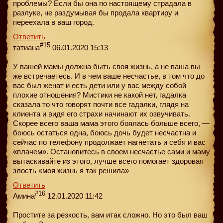
проблемы? Если бы она по настоящему страдала в
разлуке, не раздумывая бы продала квартиру и
переехала в ваш город.
Ответить
#15
татиана
06.01.2020 15:13
У вашей мамы должна быть своя жизнь, а не ваша вы
же встречаетесь. И в чем ваше несчастье, в том что до
вас был женат и есть дети или у вас между собой
плохие отношения? Мистики не какой нет, гадалка
сказала то что говорят почти все гадалки, глядя на
клиента и видя его страхи начинают их озвучивать.
Скорее всего ваша мама этого боялась больше всего, —
боюсь остаться одна, боюсь дочь будет несчастна и
сейчас по телефону продолжает нагнетать и себя и вас
«плачем». Остановитесь в своем несчастье сами и маму
вытаскивайте из этого, лучше всего помогает здоровая
злость «моя жизнь я так решила»
Ответить
#16
Амина
12.01.2020 11:42
Простите за резкость, вам итак сложно. Но это был ваш