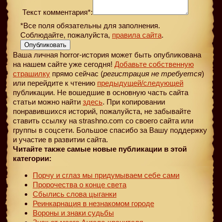
Текст комментария*:
*Все поля обязательны для заполнения.
Соблюдайте, пожалуйста,
правила сайта
.
Опубликовать
Ваша личная horror-история может быть опубликована
на нашем сайте уже сегодня!
Добавьте собственную
страшилку
прямо сейчас (
регистрация не требуется
)
или перейдите к чтению
предыдущей
/следующей
публикации. Не вошедшие в основную часть сайта
статьи можно найти
здесь
. При копировании
понравившихся историй, пожалуйста, не забывайте
ставить ссылку на strashno.com со своего сайта или
группы в соцсети. Большое спасибо за Вашу поддержку
и участие в развитии сайта.
Читайте также самые новые публикации в этой
категории:
Порчу и сглаз мы придумываем себе сами
Пророчества о конце света
Сбылись слова цыганки
Реинкарнация в незнакомом городе
Вороны и знаки судьбы