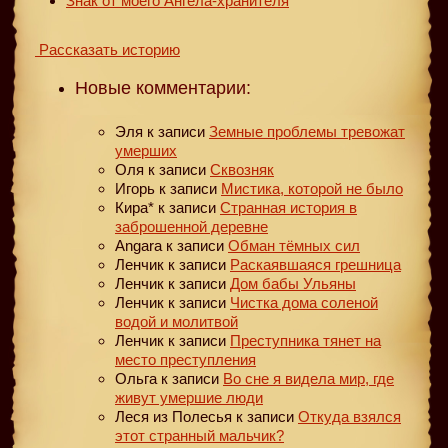
Знак от моего Ангела-хранителя
Рассказать историю
Новые комментарии:
Эля
к записи
Земные проблемы тревожат
умерших
Оля
к записи
Сквозняк
Игорь
к записи
Мистика, которой не было
Кира*
к записи
Странная история в
заброшенной деревне
Angara
к записи
Обман тёмных сил
Ленчик
к записи
Раскаявшаяся грешница
Ленчик
к записи
Дом бабы Ульяны
Ленчик
к записи
Чистка дома соленой
водой и молитвой
Ленчик
к записи
Преступника тянет на
место преступления
Ольга
к записи
Во сне я видела мир, где
живут умершие люди
Леся из Полесья
к записи
Откуда взялся
этот странный мальчик?